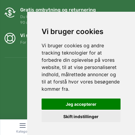
Gratis ombytning og returnering
Du kan returnere eller bytte din ordre når som helst inden for
90 dage
Vi bruger cookies
Vi støtter Trees.org
For hver ordre planter vi et træ! Læs mere
Om os
.
Vi bruger cookies og andre
tracking teknologier for at
forbedre din oplevelse på vores
website, til at vise personaliseret
indhold, målrettede annoncer og
til at forstå hvor vores besøgende
kommer fra.
Jeg accepterer
Skift indstillinger
© Topshelf s.r.o. Alle rettigheder forbeholdes.
Kategori
Søg
Kurv