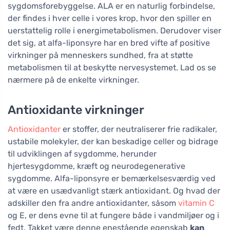
sygdomsforebyggelse. ALA er en naturlig forbindelse,
der findes i hver celle i vores krop, hvor den spiller en
uerstattelig rolle i energimetabolismen. Derudover viser
det sig, at alfa-liponsyre har en bred vifte af positive
virkninger på menneskers sundhed, fra at støtte
metabolismen til at beskytte nervesystemet. Lad os se
nærmere på de enkelte virkninger.
Antioxidante virkninger
Antioxidanter
er stoffer, der neutraliserer frie radikaler,
ustabile molekyler, der kan beskadige celler og bidrage
til udviklingen af sygdomme, herunder
hjertesygdomme, kræft og neurodegenerative
sygdomme. Alfa-liponsyre er bemærkelsesværdig ved
at være en usædvanligt stærk antioxidant. Og hvad der
adskiller den fra andre antioxidanter, såsom
vitamin C
og E, er dens evne til at fungere både i vandmiljøer og i
fedt. Takket være denne enestående egenskab
kan