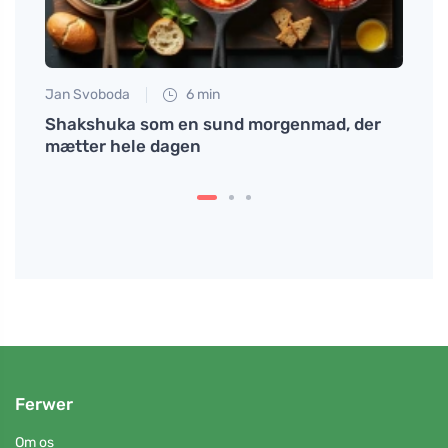
Jan Svoboda
6 min
Petr N
Shakshuka som en sund morgenmad, der
Økolo
n
mætter hele dagen
om kl
følel
Ferwer
Om os