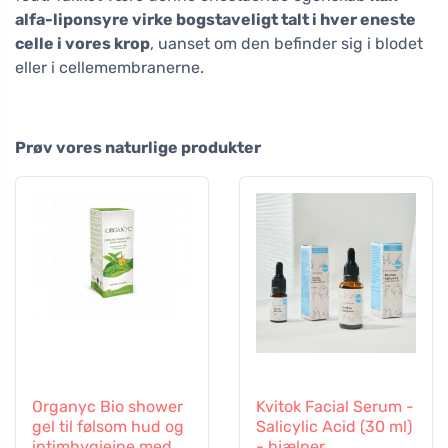
alfa-liponsyre virke bogstaveligt talt i hver eneste
celle i vores krop
, uanset om den befinder sig i blodet
eller i cellemembranerne.
Prøv vores naturlige produkter
Organyc Bio shower
Kvitok Facial Serum -
gel til følsom hud og
Salicylic Acid (30 ml)
intimhygiejne med
- hjælper