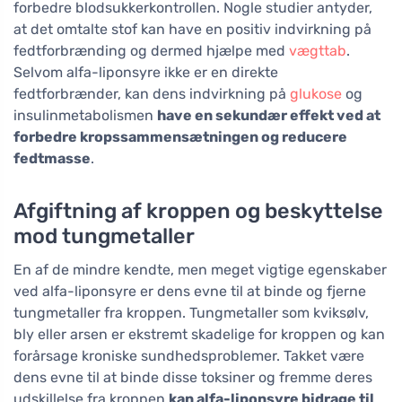
forbedre blodsukkerkontrollen. Nogle studier antyder,
at det omtalte stof kan have en positiv indvirkning på
fedtforbrænding og dermed hjælpe med
vægttab
.
Selvom alfa-liponsyre ikke er en direkte
fedtforbrænder, kan dens indvirkning på
glukose
og
insulinmetabolismen
have en sekundær effekt ved at
forbedre kropssammensætningen og reducere
fedtmasse
.
Afgiftning af kroppen og beskyttelse
mod tungmetaller
En af de mindre kendte, men meget vigtige egenskaber
ved alfa-liponsyre er dens evne til at binde og fjerne
tungmetaller fra kroppen. Tungmetaller som kviksølv,
bly eller arsen er ekstremt skadelige for kroppen og kan
forårsage kroniske sundhedsproblemer. Takket være
dens evne til at binde disse toksiner og fremme deres
udskillelse fra kroppen
kan alfa-liponsyre bidrage til