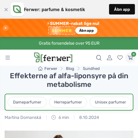
×
Ferwer: parfume & kosmetik
Åbn app
⚡
SUMMER-rabat lige nu!
×
SUMMER
Åbn app
Gratis forsendelse over 95 EUR
0
Ferwer
Blog
Sundhed
Effekterne af alfa-liponsyre på din
metabolisme
Dameparfumer
Herreparfumer
Unisex parfumer
Martina Domanská
6 min
8.10.2024