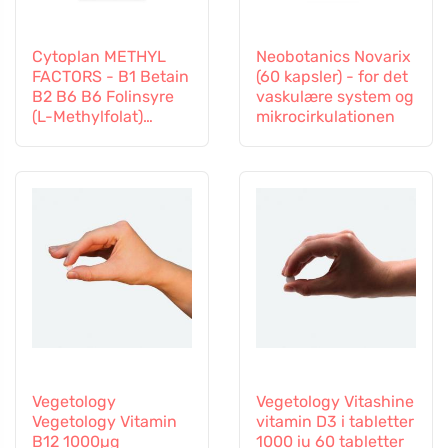
Cytoplan METHYL
Neobotanics Novarix
FACTORS - B1 Betain
(60 kapsler) - for det
B2 B6 B6 Folinsyre
vaskulære system og
(L-Methylfolat)
mikrocirkulationen
Vitamin B12 og Zink,
60 kapsler
Vegetology
Vegetology Vitashine
Vegetology Vitamin
vitamin D3 i tabletter
B12 1000µg
1000 iu 60 tabletter