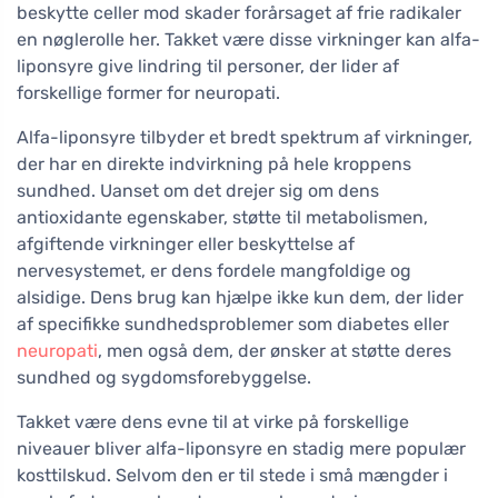
beskytte celler mod skader forårsaget af frie radikaler
en nøglerolle her. Takket være disse virkninger kan alfa-
liponsyre give lindring til personer, der lider af
forskellige former for neuropati.
Alfa-liponsyre tilbyder et bredt spektrum af virkninger,
der har en direkte indvirkning på hele kroppens
sundhed. Uanset om det drejer sig om dens
antioxidante egenskaber, støtte til metabolismen,
afgiftende virkninger eller beskyttelse af
nervesystemet, er dens fordele mangfoldige og
alsidige. Dens brug kan hjælpe ikke kun dem, der lider
af specifikke sundhedsproblemer som diabetes eller
neuropati
, men også dem, der ønsker at støtte deres
sundhed og sygdomsforebyggelse.
Takket være dens evne til at virke på forskellige
niveauer bliver alfa-liponsyre en stadig mere populær
kosttilskud. Selvom den er til stede i små mængder i