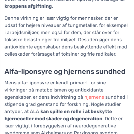
kroppens afgiftning
.
Denne virkning er især vigtig for mennesker, der er
udsat for højere niveauer af tungmetaller, for eksempel
i arbejdsmiljøer, men også for dem, der står over for
toksiske belastninger fra miljøet. Desuden øger dens
antioxidante egenskaber dens beskyttende effekt mod
celleskader forårsaget af toksiner og frie radikaler.
Alfa-liponsyre og hjernens sundhed
Mens alfa-liponsyre er kendt primært for sine
virkninger på metabolismen og antioxidante
egenskaber, er dens indvirkning på
hjernens
sundhed i
stigende grad genstand for forskning. Nogle studier
antyder, at ALA
kan spille en rolle i at beskytte
hjerneceller mod skader og degeneration
. Dette er
især vigtigt i forebyggelsen af neurodegenerative
sygdomme som Alzheimers og Parkinsons sygdom.