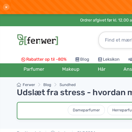
×
Ordrer afgivet før kl. 12.00 
Rabatter op til -80%
Blog
Leksikon
Parfumer
Makeup
Hår
Ans
Ferwer
Blog
Sundhed
Udslæt fra stress - hvordan
Dameparfumer
Herreparf