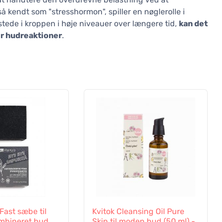
 kendt som "stresshormon", spiller en nøglerolle i
 stede i kroppen i høje niveauer over længere tid,
kan det
r hudreaktioner
.
Fast sæbe til
Kvitok Cleansing Oil Pure
ombineret hud
Skin til moden hud (50 ml) -