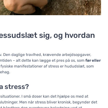
essudslæt sig, og hvordan
iv. Den daglige travlhed, krævende arbejdsopgaver,
mtiden – alt dette kan lægge et pres på os, som
før eller
 fysiske manifestationer af stress er hududslæt, som
behag.
a stress?
situationer. I små doser kan det hjælpe os med at
lutninger. Men når stress bliver kronisk, begynder det
 at håndtere den overdrevne belastning ved at