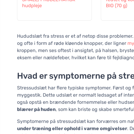
hudpleje
BIO (70 g)
Hududslæt fra stress er et af netop disse problemer
og ofte i form af røde kløende knopper, der ligner
my
kroppen, men ses oftest i ansigtet, på halsen, bryste
eksem eller nældefeber, hvilket kan føre til fejldiagn
Hvad er symptomerne på str
Stressudslæt har flere typiske symptomer. Først og 
myggestik. Dette udslæt er normalt ledsaget af inten
også opstå en brændende fornemmelse eller hudsensit
blærer på huden
, som kan briste og skabe smerteful
Symptomerne på stressudslæt kan forværres om natt
under træning eller ophold i varme omgivelser
. D