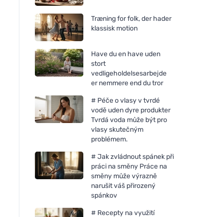
Træning for folk, der hader
klassisk motion
Have du en have uden
stort
vedligeholdelsesarbejde
er nemmere end du tror
# Péče o vlasy v tvrdé
vodě uden dyre produkter
Tvrdá voda může být pro
vlasy skutečným
problémem.
# Jak zvládnout spánek při
práci na směny Práce na
směny může výrazně
narušit váš přirozený
spánkov
# Recepty na využití