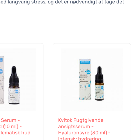
d langvarig stress, og det er nødvendigt at tage det
l Serum -
Kvitok Fugtgivende
d (10 ml) -
ansigtsserum -
blematisk hud
Hyaluronsyre (30 ml) -
Intensiv hydrering