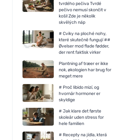
tvrdého pečiva Tvrdé
pečivo nemusí skončit v
koši! Zde je několik
skvělých náp
# Cviky na ploché nohy,
které skutečně fungují ##
Øvelser mod flade fødder,
der rent faktisk virker
Plantning af træer er ikke
nok, økologien har brug for
meget mere
# Proč libido mizí, og
hvornår hormoner er
skyldige
# Jak klare det første
skoleår uden stress for
hele familien
Kvitok Rengøringsolie til
Kvitok Rengøringsolie
# Recepty na jídla, která
problematisk hud (50 ml) -
og følsom hud (50 m