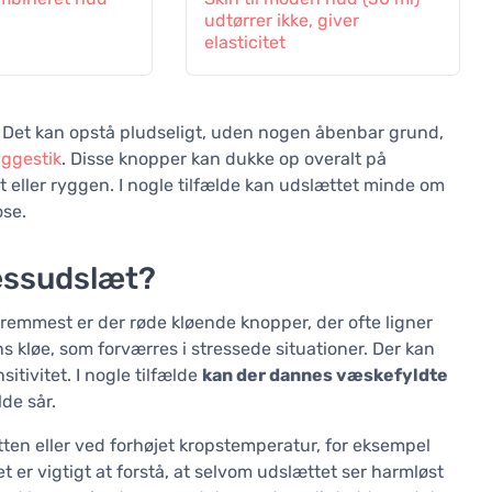
udtørrer ikke, giver
elasticitet
. Det kan opstå pludseligt, uden nogen åbenbar grund,
ggestik
. Disse knopper kan dukke op overalt på
t eller ryggen. I nogle tilfælde kan udslættet minde om
ose.
essudslæt?
fremmest er der røde kløende knopper, der ofte ligner
s kløe, som forværres i stressede situationer. Der kan
ivitet. I nogle tilfælde
kan der dannes væskefyldte
de sår.
en eller ved forhøjet kropstemperatur, for eksempel
et er vigtigt at forstå, at selvom udslættet ser harmløst