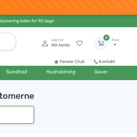
eturnering inden for 90 dage
0
Log ind
Kurv
Min konto
Ferwer Club
Kontakt
Sundhed
Husholdning
Gaver
mptomerne