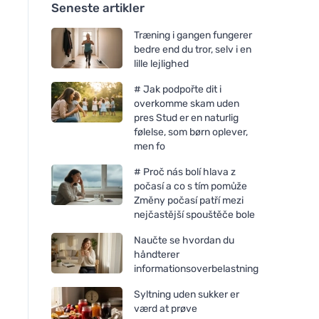
Seneste artikler
Træning i gangen fungerer
bedre end du tror, selv i en
lille lejlighed
# Jak podpořte dit i
overkomme skam uden
pres Stud er en naturlig
følelse, som børn oplever,
men fo
# Proč nás bolí hlava z
počasí a co s tím pomůže
Změny počasí patří mezi
nejčastější spouštěče bole
Naučte se hvordan du
håndterer
informationsoverbelastning
Syltning uden sukker er
værd at prøve