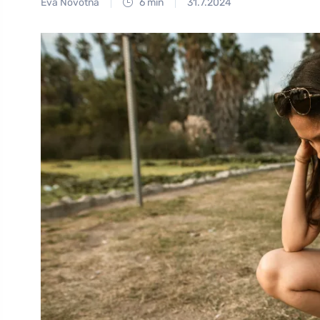
Eva Novotná
6 min
31.7.2024