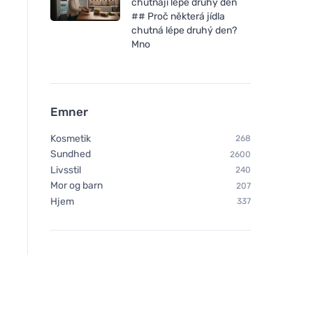
chutnají lépe druhý den
efterlader ikke en fedtet film
efterlader ikke en fe
## Proč některá jídla
chutná lépe druhý den?
Mno
Emner
Kosmetik
268
Sundhed
2600
Livsstil
240
Mor og barn
207
Hjem
337