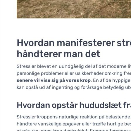
Hvordan manifesterer str
håndterer man det
Stress er blevet en uundgåelig del af det moderne l
personlige problemer eller usikkerheder omkring fre
senere vil vise sig på vores krop
. En af de hyppige
kan opstå ud af ingenting og forårsage betydelig u
Hvordan opstår hududslæt fr
Stress er kroppens naturlige reaktion på belastende 
håndtere vanskelige opgaver eller træffe hurtige bes
at påvirke vores krop destruktivt. Kroppen forsøger