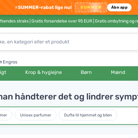
⚡
SUMMER-rabat lige nu!
SUMMER
Åbn app
afsendes straks |
Gratis forsendelse over 95 EUR
| Gratis ombytning og r
Engros
igt
Krop & hygiejne
Børn
Mænd
 man håndterer det og lindrer sy
umer
Unisex parfumer
Dufte til hjemmet og bilen