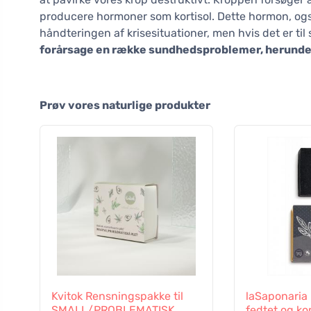
producere hormoner som kortisol. Dette hormon, også
håndteringen af krisesituationer, men hvis det er til
forårsage en række sundhedsproblemer, herunde
Prøv vores naturlige produkter
Kvitok Rensningspakke til
laSaponaria 
SMALL/PROBLEMATISK
fedtet og k