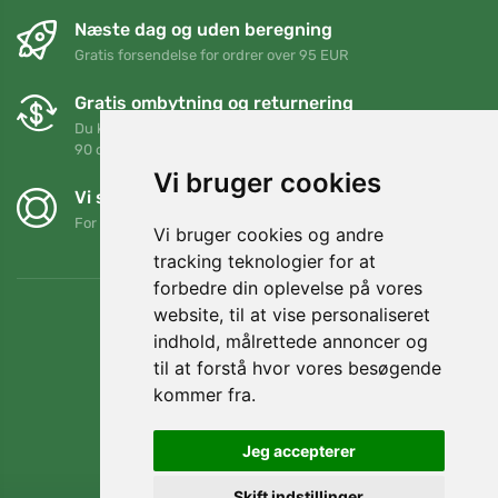
Næste dag og uden beregning
Gratis forsendelse for ordrer over 95 EUR
Gratis ombytning og returnering
Du kan returnere eller bytte din ordre når som helst inden for
90 dage
Vi bruger cookies
Vi støtter Trees.org
For hver ordre planter vi et træ! Læs mere
Om os
.
Vi bruger cookies og andre
tracking teknologier for at
forbedre din oplevelse på vores
website, til at vise personaliseret
indhold, målrettede annoncer og
til at forstå hvor vores besøgende
kommer fra.
Jeg accepterer
Skift indstillinger