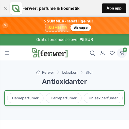
×
Ferwer: parfume & kosmetik
Åbn app
⚡
SUMMER-rabat lige nu!
×
SUMMER
Åbn app
Gratis forsendelse over 95 EUR
0
Ferwer
Leksikon
Stof
Antioxidanter
Dameparfumer
Herreparfumer
Unisex parfumer