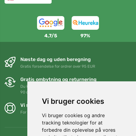
4,7/5
97%
Næste dag og uden beregning
Gratis forsendelse for ordrer over 95 EUR
Gratis ombytning og returnering
Du kan returnere eller bytte din ordre når som helst inden for
90 dage
Vi bruger cookies
Vi støtter Trees.org
For hver ordre planter vi et træ! Læs mere
Om os
.
Vi bruger cookies og andre
tracking teknologier for at
forbedre din oplevelse på vores