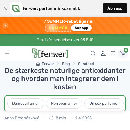
×
Ferwer: parfume & kosmetik
Åbn app
⚡
SUMMER-rabat lige nu!
×
SUMMER
Åbn app
Gratis forsendelse over 95 EUR
0
Ferwer
Blog
Sundhed
De stærkeste naturlige antioxidanter
og hvordan man integrerer dem i
kosten
Dameparfumer
Herreparfumer
Unisex parfumer
Anna Procházková
8 min
1.4.2025