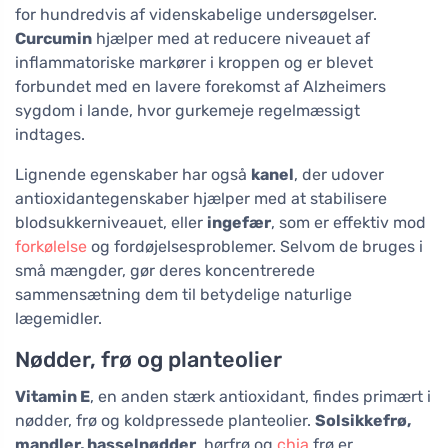
for hundredvis af videnskabelige undersøgelser.
Curcumin
hjælper med at reducere niveauet af
inflammatoriske markører i kroppen og er blevet
forbundet med en lavere forekomst af Alzheimers
sygdom i lande, hvor gurkemeje regelmæssigt
indtages.
Lignende egenskaber har også
kanel
, der udover
antioxidantegenskaber hjælper med at stabilisere
blodsukkerniveauet, eller
ingefær
, som er effektiv mod
forkølelse
og fordøjelsesproblemer. Selvom de bruges i
små mængder, gør deres koncentrerede
sammensætning dem til betydelige naturlige
lægemidler.
Nødder, frø og planteolier
Vitamin E
, en anden stærk antioxidant, findes primært i
nødder, frø og koldpressede planteolier.
Solsikkefrø,
mandler, hasselnødder
, hørfrø og
chia
frø er