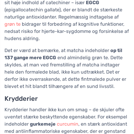
sit høje indhold af catechiner – især
EGCG
(epigallocatechin gallate), der er blandt de stærkeste
naturlige antioxidanter. Regelmæssig indtagelse af
grøn te
bidrager til forbedring af kognitive funktioner,
nedsat risiko for hjerte-kar-sygdomme og forsinkelse af
hudens aldring.
Det er værd at bemærke, at matcha indeholder
op til
137 gange mere EGCG
end almindelig grøn te. Dette
skyldes, at man ved fremstilling af matcha indtager
hele den formalede blad, ikke kun udtrækket. Det er
derfor ikke overraskende, at dette fintmalede pulver er
blevet et hit blandt tilhængere af en sund livsstil.
Krydderier
Krydderier handler ikke kun om smag – de skjuler ofte
uventet stærke beskyttende egenskaber. For eksempel
indeholder
gurkemeje
curcumin
, en stærk antioxidant
med antiinflammatoriske egenskaber, der er genstand