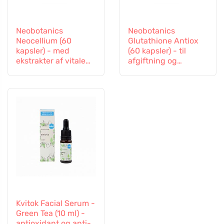
Neobotanics
Neobotanics
Neocellium (60
Glutathione Antiox
kapsler) - med
(60 kapsler) - til
ekstrakter af vitale
afgiftning og
svampe og ginseng
immunitetsstøtte
Kvitok Facial Serum -
Green Tea (10 ml) -
antioxidant og anti-