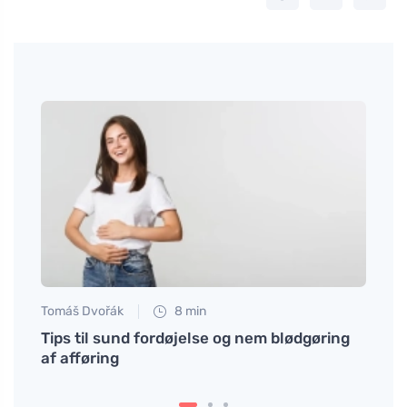
Tomáš Dvořák
8 min
Tomáš
eten
Tips til sund fordøjelse og nem blødgøring
Oplev
af afføring
opskr