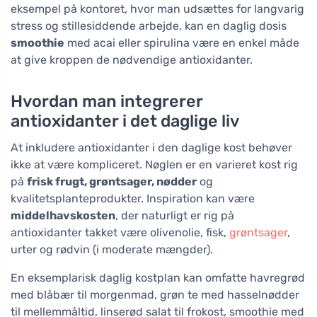
eksempel på kontoret, hvor man udsættes for langvarig
stress og stillesiddende arbejde, kan en daglig dosis
smoothie
med acai eller spirulina være en enkel måde
at give kroppen de nødvendige antioxidanter.
Hvordan man integrerer
antioxidanter i det daglige liv
At inkludere antioxidanter i den daglige kost behøver
ikke at være kompliceret. Nøglen er en varieret kost rig
på
frisk frugt, grøntsager, nødder
og
kvalitetsplanteprodukter. Inspiration kan være
middelhavskosten
, der naturligt er rig på
antioxidanter takket være olivenolie, fisk,
grøntsager
,
urter og rødvin (i moderate mængder).
En eksemplarisk daglig kostplan kan omfatte havregrød
med blåbær til morgenmad, grøn te med hasselnødder
til mellemmåltid, linserød salat til frokost, smoothie med