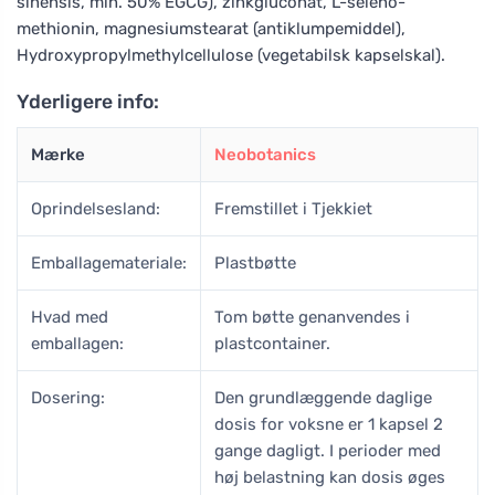
sinensis, min. 50% EGCG), zinkgluconat, L-seleno-
methionin, magnesiumstearat (antiklumpemiddel),
Hydroxypropylmethylcellulose (vegetabilsk kapselskal).
Yderligere info:
Mærke
Neobotanics
Oprindelsesland:
Fremstillet i Tjekkiet
Emballagemateriale:
Plastbøtte
Hvad med
Tom bøtte genanvendes i
emballagen:
plastcontainer.
Dosering:
Den grundlæggende daglige
dosis for voksne er 1 kapsel 2
gange dagligt. I perioder med
høj belastning kan dosis øges