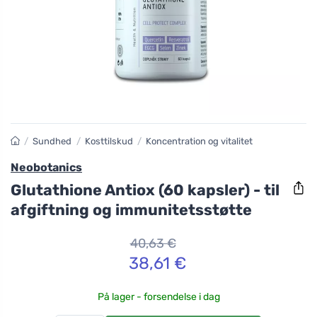
/
Sundhed
/
Kosttilskud
/
Koncentration og vitalitet
Neobotanics
Glutathione Antiox (60 kapsler) - til
afgiftning og immunitetsstøtte
40,63 €
38,61 €
På lager - forsendelse i dag