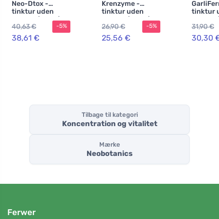
Neo-Dtox -
Krenzyme -
GarliFer
tinktur uden
tinktur uden
tinktur
alkohol (50 ml) -
alkohol (50 ml) -
alkohol 
40,63 €
26,90 €
31,90 €
-5%
-5%
til
med
immunit
åndedrætsbesvæ
peberrodsrodeks
immuns
38,61 €
25,56 €
30,30 
r
trakt
Tilbage til kategori
Koncentration og vitalitet
Mærke
Neobotanics
Ferwer