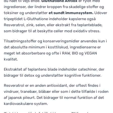
du nået til vejs ende.
Gluthatione Antiox
er fyldt med
ingredienser, der lindrer kroppen fra skadelige stoffer og
toksiner og understøtter
et sundt immunsystem.
Udover
tripeptidet L-Gluthatione indeholder kapslerne også
Resveratrol, zink, selen, eller ekstrakt fra teplanteblade,
som bidrager til at beskytte celler mod oxidativ stress.
Tilsætningsstoffer og konserveringsmidler anvendes kun i
det absolutte minimum i kosttilskud, ingredienserne er
meget let absorberbare og ofte i RAW, BIO og VEGAN
kvalitet.
Ekstraktet af teplantens blade indeholder catechiner, der
bidrager til detox og understøtter kognitive funktioner.
Resveratrol er en anden antioxidant, der oftest findes i
vindruer, tranebær, blåbær eller som i dette tilfælde i roden
af japansk pileurt. Det bidrager til normal funktion af det
kardiovaskulære system.