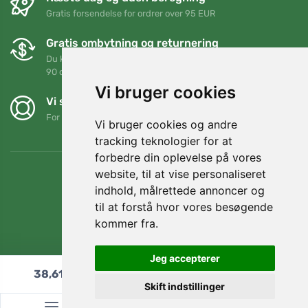
Gratis forsendelse for ordrer over 95 EUR
Gratis ombytning og returnering
Du kan returnere eller bytte din ordre når som helst inden for
90 dage
Vi bruger cookies
Vi støtter Trees.org
For hver ordre planter vi et træ! Læs mere
Om os
.
Vi bruger cookies og andre
tracking teknologier for at
forbedre din oplevelse på vores
website, til at vise personaliseret
indhold, målrettede annoncer og
til at forstå hvor vores besøgende
kommer fra.
Jeg accepterer
38,61
€
Læg i indkøbskurven
Skift indstillinger