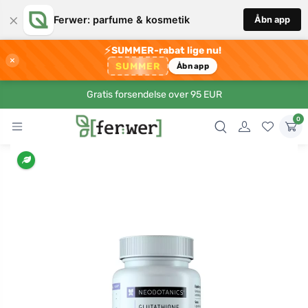
×
Ferwer: parfume & kosmetik
Åbn app
⚡
SUMMER-rabat lige nu!
×
SUMMER
Åbn app
Gratis forsendelse over 95 EUR
0