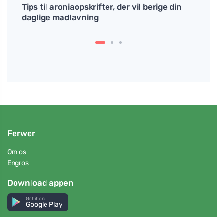
 co s
Tips til aroniaopskrifter, der vil berige din
En pr
vání
daglige madlavning
træni
Ferwer
Om os
Engros
Download appen
Get it on
Google Play