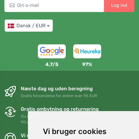
Log ind
Dansk / EUR
4,7/5
97%
Næste dag og uden beregning
Gratis forsendelse for ordrer over 95 EUR
Gratis ombytning og returnering
Du kan returnere eller bytte din ordre når som helst inden for
90 dage
Vi bruger cookies
Vi støtter Trees.org