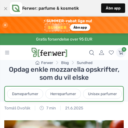
×
Ferwer: parfume & kosmetik
Åbn app
⚡
SUMMER-rabat lige nu!
×
SUMMER
Åbn app
Gratis forsendelse over 95 EUR
0
Ferwer
Blog
Sundhed
Opdag enkle mozzarella opskrifter,
som du vil elske
Dameparfumer
Herreparfumer
Unisex parfumer
Tomáš Dvořák
7 min
21.6.2025