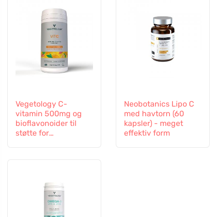
Vegetology C-
Neobotanics Lipo C
vitamin 500mg og
med havtorn (60
bioflavonoider til
kapsler) - meget
støtte for
effektiv form
immunforsvaret, 60
kapsler