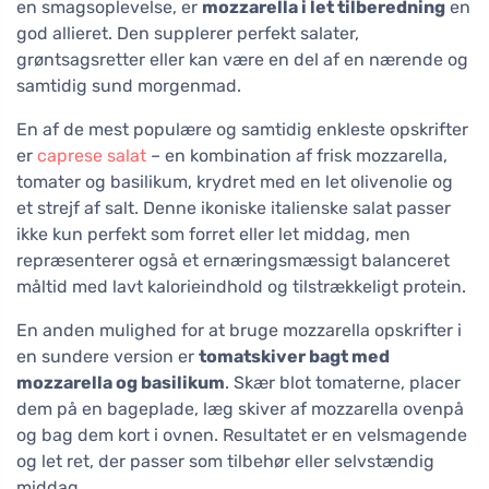
en smagsoplevelse, er
mozzarella i let tilberedning
en
god allieret. Den supplerer perfekt salater,
grøntsagsretter eller kan være en del af en nærende og
samtidig sund morgenmad.
En af de mest populære og samtidig enkleste opskrifter
er
caprese salat
– en kombination af frisk mozzarella,
tomater og basilikum, krydret med en let olivenolie og
et strejf af salt. Denne ikoniske italienske salat passer
ikke kun perfekt som forret eller let middag, men
repræsenterer også et ernæringsmæssigt balanceret
måltid med lavt kalorieindhold og tilstrækkeligt protein.
En anden mulighed for at bruge mozzarella opskrifter i
en sundere version er
tomatskiver bagt med
mozzarella og basilikum
. Skær blot tomaterne, placer
dem på en bageplade, læg skiver af mozzarella ovenpå
og bag dem kort i ovnen. Resultatet er en velsmagende
og let ret, der passer som tilbehør eller selvstændig
middag.