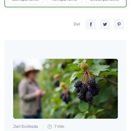
Del
Jan Svoboda
7 min
Tomáš