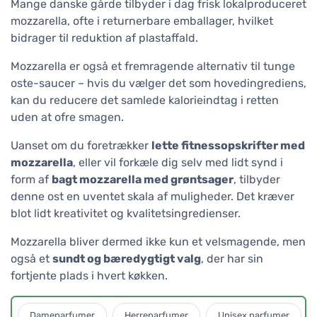
Mange danske gårde tilbyder i dag frisk lokalproduceret
mozzarella, ofte i returnerbare emballager, hvilket
bidrager til reduktion af plastaffald.
Mozzarella er også et fremragende alternativ til tunge
oste-saucer – hvis du vælger det som hovedingrediens,
kan du reducere det samlede kalorieindtag i retten
uden at ofre smagen.
Uanset om du foretrækker
lette fitnessopskrifter med
mozzarella
, eller vil forkæle dig selv med lidt synd i
form af
bagt mozzarella med grøntsager
, tilbyder
denne ost en uventet skala af muligheder. Det kræver
blot lidt kreativitet og kvalitetsingredienser.
Mozzarella bliver dermed ikke kun et velsmagende, men
også et
sundt og bæredygtigt valg
, der har sin
fortjente plads i hvert køkken.
Dameparfumer
Herreparfumer
Unisex parfumer