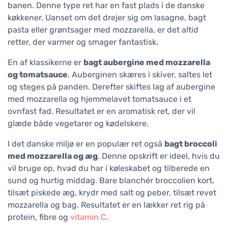
banen. Denne type ret har en fast plads i de danske
køkkener. Uanset om det drejer sig om lasagne, bagt
pasta eller grøntsager med mozzarella, er det altid
retter, der varmer og smager fantastisk.
En af klassikerne er
bagt aubergine med mozzarella
og tomatsauce
. Auberginen skæres i skiver, saltes let
og steges på panden. Derefter skiftes lag af aubergine
med mozzarella og hjemmelavet tomatsauce i et
ovnfast fad. Resultatet er en aromatisk ret, der vil
glæde både vegetarer og kødelskere.
I det danske miljø er en populær ret også
bagt broccoli
med mozzarella og æg
. Denne opskrift er ideel, hvis du
vil bruge op, hvad du har i køleskabet og tilberede en
sund og hurtig middag. Bare blanchér broccolien kort,
tilsæt piskede æg, krydr med salt og peber, tilsæt revet
mozzarella og bag. Resultatet er en lækker ret rig på
protein, fibre og
vitamin C
.