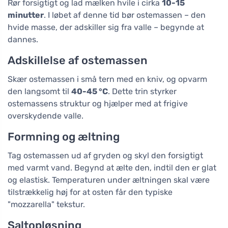
Rør forsigtigt og lad mælken hvile i cirka
10-15
minutter
. I løbet af denne tid bør ostemassen – den
hvide masse, der adskiller sig fra valle – begynde at
dannes.
Adskillelse af ostemassen
Skær ostemassen i små tern med en kniv, og opvarm
den langsomt til
40-45 °C
. Dette trin styrker
ostemassens struktur og hjælper med at frigive
overskydende valle.
Formning og æltning
Tag ostemassen ud af gryden og skyl den forsigtigt
med varmt vand. Begynd at ælte den, indtil den er glat
og elastisk. Temperaturen under æltningen skal være
tilstrækkelig høj for at osten får den typiske
"mozzarella" tekstur.
Saltopløsning