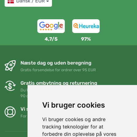
Dansk / EUR
4,7/5
97%
Næste dag og uden beregning
Gratis forsendelse for ordrer over 95 EUR
Gratis ombytning og returnering
Du kan returnere eller bytte din ordre når som helst inden for
90 dage
Vi bruger cookies
Vi støtter Trees.org
For hver ordre planter vi et træ! Læs mere
Om os
.
Vi bruger cookies og andre
tracking teknologier for at
forbedre din oplevelse på vores