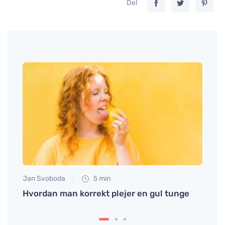
Del
Jan Svoboda
5 min
Eva No
der
Hvordan man korrekt plejer en gul tunge
Opdag
sund