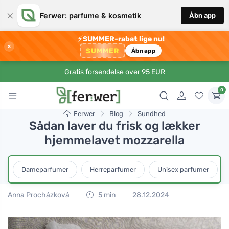
×
Ferwer: parfume & kosmetik
Åbn app
⚡
SUMMER-rabat lige nu!
×
SUMMER
Åbn app
Gratis forsendelse over 95 EUR
0
Ferwer
Blog
Sundhed
Sådan laver du frisk og lækker
hjemmelavet mozzarella
Dameparfumer
Herreparfumer
Unisex parfumer
Anna Procházková
5 min
28.12.2024