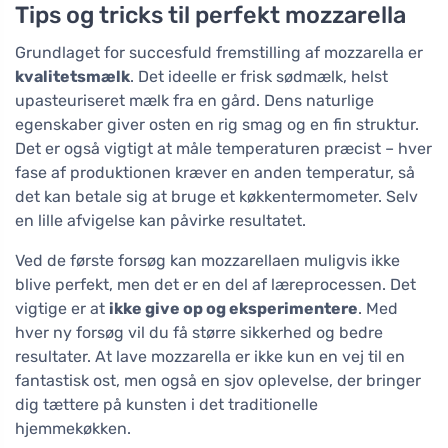
Tips og tricks til perfekt mozzarella
Grundlaget for succesfuld fremstilling af mozzarella er
kvalitetsmælk
. Det ideelle er frisk sødmælk, helst
upasteuriseret mælk fra en gård. Dens naturlige
egenskaber giver osten en rig smag og en fin struktur.
Det er også vigtigt at måle temperaturen præcist – hver
fase af produktionen kræver en anden temperatur, så
det kan betale sig at bruge et køkkentermometer. Selv
en lille afvigelse kan påvirke resultatet.
Ved de første forsøg kan mozzarellaen muligvis ikke
blive perfekt, men det er en del af læreprocessen. Det
vigtige er at
ikke give op og eksperimentere
. Med
hver ny forsøg vil du få større sikkerhed og bedre
resultater. At lave mozzarella er ikke kun en vej til en
fantastisk ost, men også en sjov oplevelse, der bringer
dig tættere på kunsten i det traditionelle
hjemmekøkken.