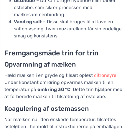
Osteløbe
– Du kan bruge flydende eller tablet
osteløbe, som sikrer processen med
mælkesammenbinding.
Vand og salt
– Disse skal bruges til at lave en
saltopløsning, hvor mozzarellaen får sin endelige
smag og konsistens.
Fremgangsmåde trin for trin
Opvarmning af mælken
Hæld mælken i en gryde og tilsæt opløst
citronsyre
.
Under konstant omrøring opvarmes mælken til en
temperatur på
omkring 30 °C
. Dette trin hjælper med
at forberede mælken til tilsætning af osteløbe.
Koagulering af ostemassen
Når mælken når den ønskede temperatur, tilsættes
osteløben i henhold til instruktionerne på emballagen.