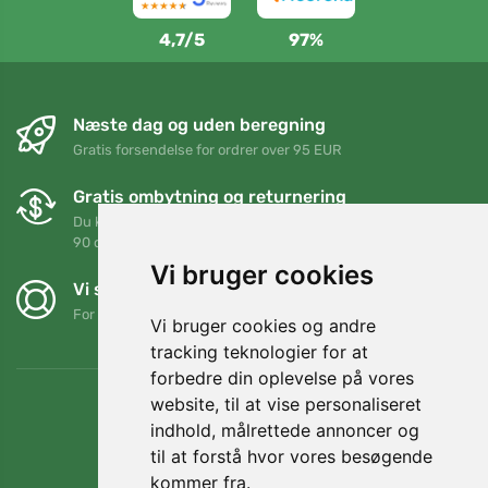
4,7/5
97%
Næste dag og uden beregning
Gratis forsendelse for ordrer over 95 EUR
Gratis ombytning og returnering
Du kan returnere eller bytte din ordre når som helst inden for
90 dage
Vi bruger cookies
Vi støtter Trees.org
For hver ordre planter vi et træ! Læs mere
Om os
.
Vi bruger cookies og andre
tracking teknologier for at
forbedre din oplevelse på vores
website, til at vise personaliseret
indhold, målrettede annoncer og
til at forstå hvor vores besøgende
kommer fra.