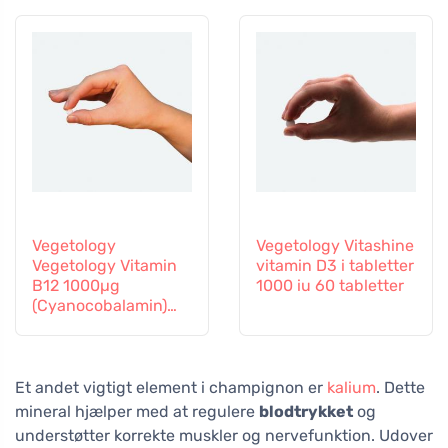
60 kapsler
Vegetology
Vegetology Vitashine
Vegetology Vitamin
vitamin D3 i tabletter
B12 1000µg
1000 iu 60 tabletter
(Cyanocobalamin)
graduel frigivelse 60
tabletter
Et andet vigtigt element i champignon er
kalium
. Dette
mineral hjælper med at regulere
blodtrykket
og
understøtter korrekte muskler og nervefunktion. Udover