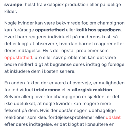
svampe
, helst fra økologisk produktion eller pålidelige
kilder.
Nogle kvinder kan være bekymrede for, om champignon
kan forårsage
oppustethed
eller
kolik hos spædbørn
.
Hvert barn reagerer individuelt på moderens kost, så
det er klogt at observere, hvordan barnet reagerer efter
deres indtagelse. Hvis der opstår problemer som
oppustethed
, uro eller søvnproblemer, kan det være
bedre midlertidigt at begrænse deres indtag og forsøge
at inkludere dem i kosten senere.
En anden faktor, der er værd at overveje, er muligheden
for individuel
intolerance
eller
allergisk reaktion
.
Selvom allergi over for champignon er sjælden, er det
ikke udelukket, at nogle kvinder kan reagere mere
følsomt på dem. Hvis der opstår nogen ubehagelige
reaktioner som kløe, fordøjelsesproblemer eller
udslæt
efter deres indtagelse, er det klogt at konsultere en