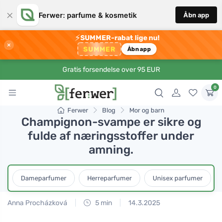
×
Ferwer: parfume & kosmetik
Åbn app
⚡
SUMMER-rabat lige nu!
×
SUMMER
Åbn app
Gratis forsendelse over 95 EUR
0
Ferwer
Blog
Mor og barn
Champignon-svampe er sikre og
fulde af næringsstoffer under
amning.
Dameparfumer
Herreparfumer
Unisex parfumer
Anna Procházková
5 min
14.3.2025