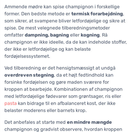
Ammende mødre kan spise champignon i forskellige
former. Den bedste metode er
termisk forarbejdning
,
som sikrer, at svampene bliver letfordøjelige og sikre at
spise. De mest velegnede tilberedningsmetoder
omfatter
dampning, bagning
eller
kogning
. Rå
champignon er ikke ideelle, da de kan indeholde stoffer,
der ikke er letfordøjelige og kan belaste
fordøjelsessystemet.
Ved tilberedning er det hensigtsmæssigt at undgå
overdreven stegning
, da et højt fedtindhold kan
forsinke fordøjelsen og gøre maden sværere for
kroppen at bearbejde. Kombinationen af champignon
med letfordøjelige fødevarer som grøntsager, ris eller
pasta
kan bidrage til en afbalanceret kost, der ikke
belaster moderens eller barnets krop.
Det anbefales at starte med
en mindre mængde
champignon og gradvist observere, hvordan kroppen