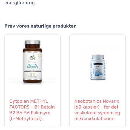
energiforbrug.
Prøv vores naturlige produkter
Cytoplan METHYL
Neobotanics Novarix
FACTORS - B1 Betain
(60 kapsler) - for det
B2 B6 B6 Folinsyre
vaskulære system og
(L-Methylfolat)
mikrocirkulationen
Vitamin B12 og Zink,