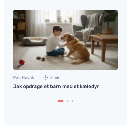
Petr Novák
5 min
Petr N
h
Jak opdrage et barn med et kæledyr
Sådan
uden 