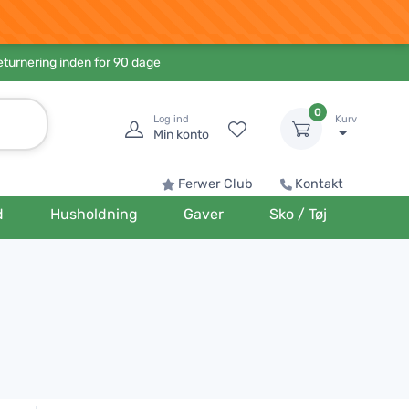
eturnering inden for 90 dage
0
Log ind
Kurv
Min konto
Ferwer Club
Kontakt
d
Husholdning
Gaver
Sko / Tøj