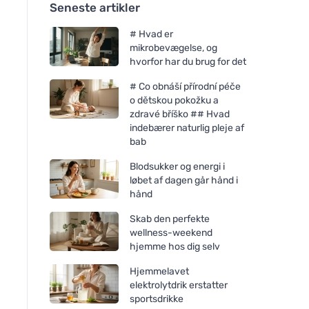
Seneste artikler
# Hvad er
mikrobevægelse, og
hvorfor har du brug for det
# Co obnáší přírodní péče
o dětskou pokožku a
zdravé bříško ## Hvad
indebærer naturlig pleje af
bab
Blodsukker og energi i
løbet af dagen går hånd i
hånd
Skab den perfekte
wellness-weekend
hjemme hos dig selv
Hjemmelavet
elektrolytdrik erstatter
sportsdrikke