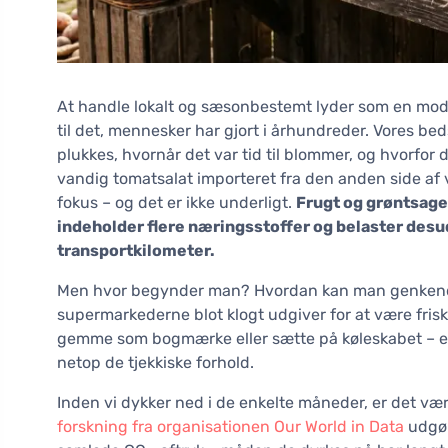
At handle lokalt og sæsonbestemt lyder som en mode
til det, mennesker har gjort i århundreder. Vores be
plukkes, hvornår det var tid til blommer, og hvorfor de
vandig tomatsalat importeret fra den anden side af v
fokus – og det er ikke underligt.
Frugt og grøntsager
indeholder flere næringsstoffer og belaster des
transportkilometer.
Men hvor begynder man? Hvordan kan man genkende
supermarkederne blot klogt udgiver for at være frisk
gemme som bogmærke eller sætte på køleskabet – en
netop de tjekkiske forhold.
Inden vi dykker ned i de enkelte måneder, er det v
forskning fra organisationen Our World in Data
udgør 