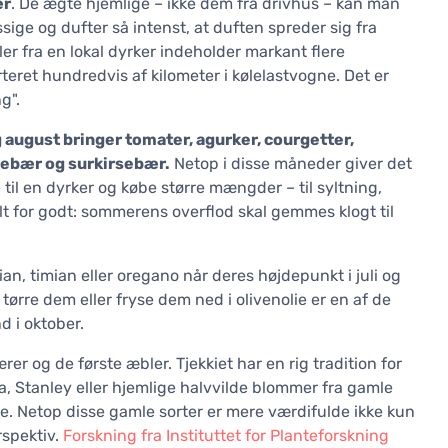
ær
. De ægte hjemlige – ikke dem fra drivhus – kan man
e og dufter så intenst, at duften spreder sig fra
r fra en lokal dyrker indeholder markant flere
eret hundredvis af kilometer i kølelastvogne. Det er
g".
g august bringer tomater, agurker, courgetter,
rsebær og surkirsebær.
Netop i disse måneder giver det
il en dyrker og købe større mængder – til syltning,
alt for godt: sommerens overflod skal gemmes klogt til
ian, timian eller oregano når deres højdepunkt i juli og
tørre dem eller fryse dem ned i olivenolie er en af de
 i oktober.
 og de første æbler. Tjekkiet har en rig tradition for
a, Stanley eller hjemlige halvvilde blommer fra gamle
. Netop disse gamle sorter er mere værdifulde ikke kun
rspektiv.
Forskning fra Instituttet for Planteforskning