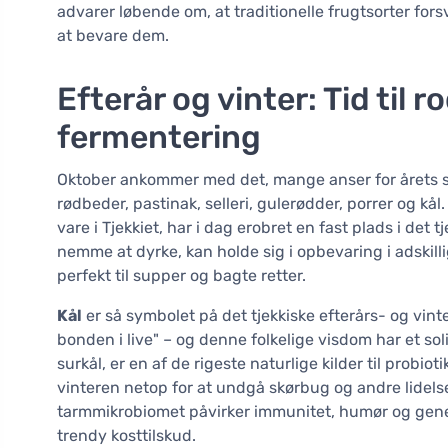
advarer løbende om, at traditionelle frugtsorter fors
at bevare dem.
Efterår og vinter: Tid til
fermentering
Oktober ankommer med det, mange anser for årets 
rødbeder, pastinak, selleri, gulerødder, porrer og kål
vare i Tjekkiet, har i dag erobret en fast plads i det
nemme at dyrke, kan holde sig i opbevaring i adski
perfekt til supper og bagte retter.
Kål
er så symbolet på det tjekkiske efterårs- og vint
bonden i live" – og denne folkelige visdom har et sol
surkål, er en af de rigeste naturlige kilder til prob
vinteren netop for at undgå skørbug og andre lidelse
tarmmikrobiomet påvirker immunitet, humør og gene
trendy kosttilskud.