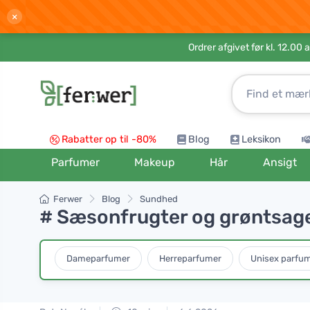
×
Ordrer afgivet før kl. 12.00 
Rabatter op til -80%
Blog
Leksikon
Parfumer
Makeup
Hår
Ansigt
Ferwer
Blog
Sundhed
# Sæsonfrugter og grøntsag
Dameparfumer
Herreparfumer
Unisex parfu