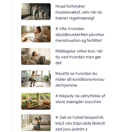
Hvad forhindrer
muskelvækst, selv når du
træner regelmæssigt
# Víte, hvordan
skjoldbruskkirtlen påvirker
menstruation og fertilitet
Middagslur virker kun, når
du ved hvordan man gør
det
Naučte se hvordan du
måler dit konditionsniveau
derhjemme
# Nápady na udnyttelse af
store mængder zucchini
# Jak se hýbat bezpečně,
když vás trápí záda Bolesti
zad jsou jedním z