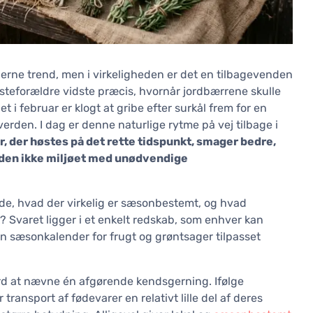
rne trend, men i virkeligheden er det en tilbagevenden
dsteforældre vidste præcis, hvornår jordbærrene skulle
t i februar er klogt at gribe efter surkål frem for en
erden. I dag er denne naturlige rytme på vej tilbage i
, der høstes på det rette tidspunkt, smager bedre,
uden ikke miljøet med unødvendige
, hvad der virkelig er sæsonbestemt, og hvad
? Svaret ligger i et enkelt redskab, som enhver kan
 sæsonkalender for frugt og grøntsager tilpasset
ærd at nævne én afgørende kendsgerning. Ifølge
transport af fødevarer en relativt lille del af deres