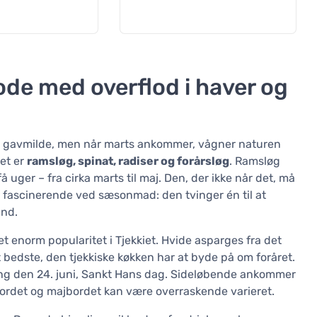
ode med overflod i haver og
est gavmilde, men når marts ankommer, vågner naturen
ret er
ramsløg, spinat, radiser og forårsløg
. Ramsløg
 uger – fra cirka marts til maj. Den, der ikke når det, må
t fascinerende ved sæsonmad: den tvinger én til at
ånd.
et enorm popularitet i Tjekkiet. Hvide asparges fra det
t bedste, den tjekkiske køkken har at byde på om foråret.
ring den 24. juni, Sankt Hans dag. Sideløbende ankommer
rilbordet og majbordet kan være overraskende varieret.