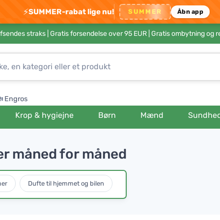
⚡
SUMMER-rabat lige nu!
SUMMER
Åbn app
afsendes straks |
Gratis forsendelse over 95 EUR
| Gratis ombytning og r
Engros
Krop & hygiejne
Børn
Mænd
Sundhe
er måned for måned
mer
Dufte til hjemmet og bilen