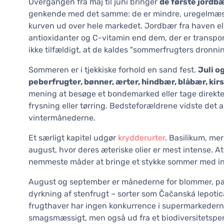
Overgangen fra maj til juni bringer
de første jordb
genkende med det samme: de er mindre, uregelmæssig
kurven ud over hele markedet. Jordbær fra haven elle
antioxidanter og C-vitamin end dem, der er transport
ikke tilfældigt, at de kaldes "sommerfrugters dronnin
Sommeren er i tjekkiske forhold en sand fest.
Juli o
peberfrugter, bønner, ærter, hindbær, blåbær, ki
mening at besøge et bondemarked eller tage direkte t
frysning eller tørring. Bedsteforældrene vidste det 
vintermånederne.
Et særligt kapitel udgør
krydderurter
. Basilikum, mer
august, hvor deres æteriske olier er mest intense. At 
nemmeste måder at bringe et stykke sommer med ind
August og september er månederne for blommer, pærer
dyrkning af stenfrugt – sorter som Čačanská lepotic
frugthaver har ingen konkurrence i supermarkederne
smagsmæssigt, men også ud fra et biodiversitetspe