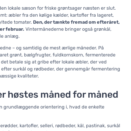
n lokale sæson for friske grøntsager næsten er slut.
t: æbler fra den kølige kælder, kartofler fra lageret,
syltede tomater.
Den, der tænkte fremad om efteråret,
er februar.
Vintermånederne bringer også grønkål,
ede anlæg.
kedne – og samtidig de mest ærlige måneder. På
varet grønt, bælgfrugter, fuldkornskorn, fermenterede
det betale sig at gribe efter lokale æbler, der ved
r efter surkål og rødbeder, der gennemgår fermentering
ssige kvaliteter.
der høstes måned for måned
en grundlæggende orientering i, hvad de enkelte
ødder, kartofler, selleri, rødbeder, kål, pastinak, surkål