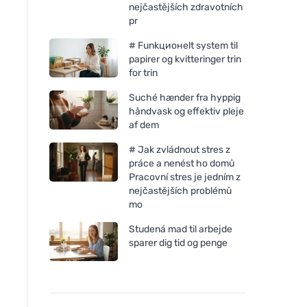
nejčastějších zdravotních
pr
# Funkционelt system til
papirer og kvitteringer trin
for trin
Suché hænder fra hyppig
håndvask og effektiv pleje
af dem
# Jak zvládnout stres z
práce a nenést ho domů
Pracovní stres je jedním z
nejčastějších problémů
mo
Studená mad til arbejde
sparer dig tid og penge
Bombus RAW ENERGY
Pedag Sko-imprægn
frugtbar med mango og
med næring 250 ml
cashewnødder