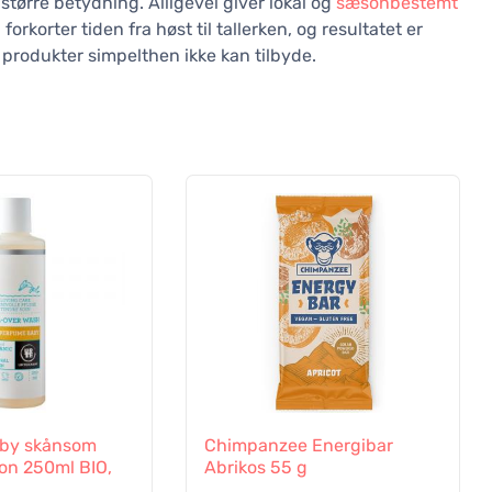
tørre betydning. Alligevel giver lokal og
sæsonbestemt
rkorter tiden fra høst til tallerken, og resultatet er
produkter simpelthen ikke kan tilbyde.
aby skånsom
Chimpanzee Energibar
on 250ml BIO,
Abrikos 55 g