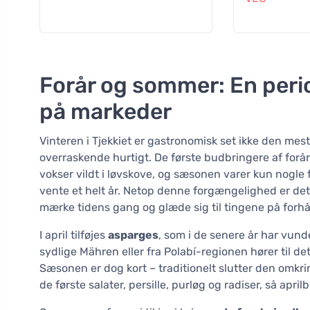
Forår og sommer: En peri
på markeder
Vinteren i Tjekkiet er gastronomisk set ikke den m
overraskende hurtigt. De første budbringere af forå
vokser vildt i løvskove, og sæsonen varer kun nogle få
vente et helt år. Netop denne forgængelighed er de
mærke tidens gang og glæde sig til tingene på forh
I april tilføjes
asparges
, som i de senere år har vund
sydlige Mähren eller fra Polabí-regionen hører til de
Sæsonen er dog kort – traditionelt slutter den omk
de første salater, persille, purløg og radiser, så ap