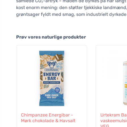
samlede CO₂-aftryk – måden de dyrkes på har langt s
kost enorm mening: den støtter tjekkiske landmænd, fo
grøntsager fyldt med smag, som industrielt dyrkede 
Prøv vores naturlige produkter
Chimpanzee Energibar -
Urtekram B
Mørk chokolade & Havsalt
vaskeemulsi
VEG