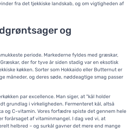
vinder fra det tjekkiske landskab, og om vigtigheden af
 rodgrøntsager og
smukkeste periode. Markederne fyldes med græskar,
. Græskar, der for tyve år siden stadig var en eksotisk
 tjekkiske køkken. Sorter som Hokkaido eller Butternut er
llige måneder, og deres søde, nøddeagtige smag passer
erkøkken par excellence. Man siger, at "kål holder
idt grundlag i virkeligheden. Fermenteret kål, altså
iotika og C-vitamin. Vores forfædre spiste det gennem hele
r forårsaget af vitaminmangel. I dag ved vi, at
relt helbred – og surkål gavner det mere end mange