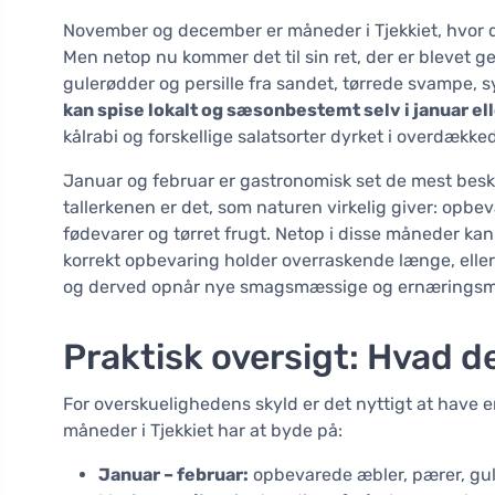
November og december er måneder i Tjekkiet, hvor de
Men netop nu kommer det til sin ret, der er blevet gem
gulerødder og persille fra sandet, tørrede svampe, 
kan spise lokalt og sæsonbestemt selv i januar ell
kålrabi og forskellige salatsorter dyrket i overdækk
Januar og februar er gastronomisk set de mest bes
tallerkenen er det, som naturen virkelig giver: opbe
fødevarer og tørret frugt. Netop i disse måneder kan 
korrekt opbevaring holder overraskende længe, elle
og derved opnår nye smagsmæssige og ernæringsmæ
Praktisk oversigt: Hvad 
For overskuelighedens skyld er det nyttigt at have 
måneder i Tjekkiet har at byde på:
Januar – februar:
opbevarede æbler, pærer, guler