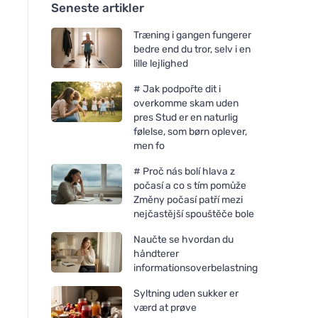
Seneste artikler
Træning i gangen fungerer
bedre end du tror, selv i en
lille lejlighed
# Jak podpořte dit i
overkomme skam uden
pres Stud er en naturlig
følelse, som børn oplever,
men fo
# Proč nás bolí hlava z
počasí a co s tím pomůže
Změny počasí patří mezi
nejčastější spouštěče bole
Naučte se hvordan du
håndterer
informationsoverbelastning
Syltning uden sukker er
værd at prøve