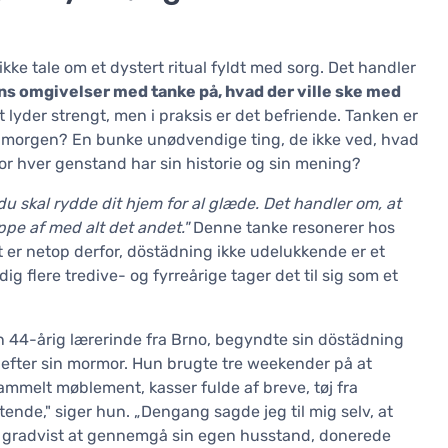
kke tale om et dystert ritual fyldt med sorg. Det handler
s omgivelser med tanke på, hvad der ville ske med
t lyder strengt, men i praksis er det befriende. Tanken er
 i morgen? En bunke unødvendige ting, de ikke ved, hvad
vor hver genstand har sin historie og sin mening?
du skal rydde dit hjem for al glæde. Det handler om, at
ippe af med alt det andet."
Denne tanke resonerer hos
er netop derfor, döstädning ikke udelukkende er et
g flere tredive- og fyrreårige tager det til sig som et
 en 44-årig lærerinde fra Brno, begyndte sin döstädning
 efter sin mormor. Hun brugte tre weekender på at
ammelt møblement, kasser fulde af breve, tøj fra
ende," siger hun. „Dengang sagde jeg til mig selv, at
te gradvist at gennemgå sin egen husstand, donerede