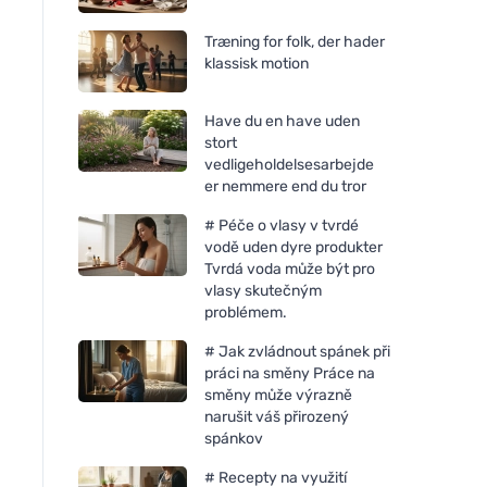
Træning for folk, der hader
klassisk motion
Have du en have uden
stort
vedligeholdelsesarbejde
er nemmere end du tror
# Péče o vlasy v tvrdé
vodě uden dyre produkter
Tvrdá voda může být pro
vlasy skutečným
problémem.
# Jak zvládnout spánek při
práci na směny Práce na
směny může výrazně
narušit váš přirozený
spánkov
# Recepty na využití