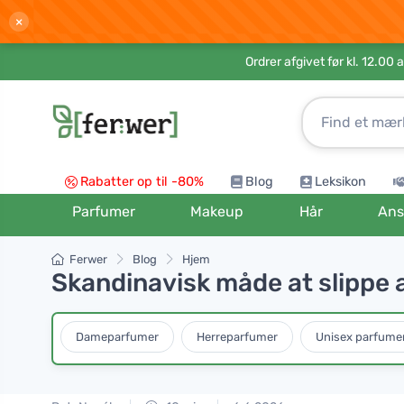
×
Ordrer afgivet før kl. 12.00 
Rabatter op til -80%
Blog
Leksikon
Parfumer
Makeup
Hår
Ans
Ferwer
Blog
Hjem
Skandinavisk måde at slippe 
Dameparfumer
Herreparfumer
Unisex parfume