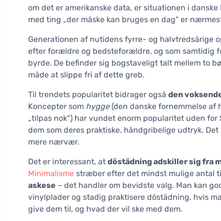
om det er amerikanske data, er situationen i danske h
med ting „der måske kan bruges en dag" er nærmest e
Generationen af nutidens fyrre- og halvtredsårige o
efter forældre og bedsteforældre, og som samtidig 
byrde. De befinder sig bogstaveligt talt mellem to 
måde at slippe fri af dette greb.
Til trendets popularitet bidrager også
den voksende 
Koncepter som
hygge
(den danske fornemmelse af h
„tilpas nok") har vundet enorm popularitet uden for 
dem som deres praktiske, håndgribelige udtryk. Det h
mere nærvær.
Det er interessant, at
döstädning adskiller sig fra
Minimalisme
stræber efter det mindst mulige antal t
askese
– det handler om bevidste valg. Man kan god
vinylplader og stadig praktisere döstädning, hvis m
give dem til, og hvad der vil ske med dem.