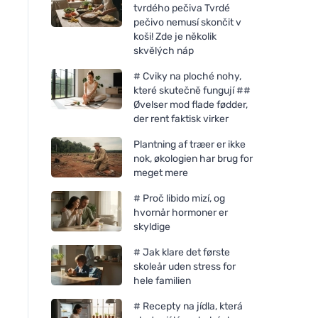
tvrdého pečiva Tvrdé
pečivo nemusí skončit v
koši! Zde je několik
skvělých náp
# Cviky na ploché nohy,
které skutečně fungují ##
Øvelser mod flade fødder,
der rent faktisk virker
Plantning af træer er ikke
nok, økologien har brug for
meget mere
Chimpanzee Energibar -
Chimpanzee Energi
# Proč libido mizí, og
Citron 55g
Abrikos 55 g
hvornår hormoner er
skyldige
# Jak klare det første
skoleår uden stress for
hele familien
# Recepty na jídla, která