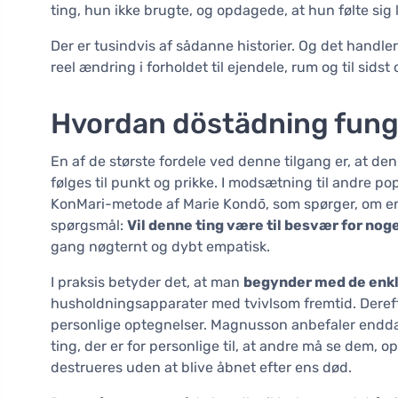
ting, hun ikke brugte, og opdagede, at hun følte sig 
Der er tusindvis af sådanne historier. Og det handle
reel ændring i forholdet til ejendele, rum og til sidst 
Hvordan döstädning funge
En af de største fordele ved denne tilgang er, at den 
følges til punkt og prikke. I modsætning til andre
KonMari-metode af Marie Kondō, som spørger, om en 
spørgsmål:
Vil denne ting være til besvær for noge
gang nøgternt og dybt empatisk.
I praksis betyder det, at man
begynder med de enkl
husholdningsapparater med tvivlsom fremtid. Dereft
personlige optegnelser. Magnusson anbefaler endda 
ting, der er for personlige til, at andre må se dem, 
destrueres uden at blive åbnet efter ens død.