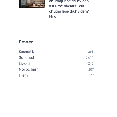
chutnají lépe druhý den
## Proč některá jídla
chutná lépe druhý den?
Mno
Emner
Kosmetik
268
Sundhed
2600
Livsstil
240
Mor og barn
207
Hjem
337