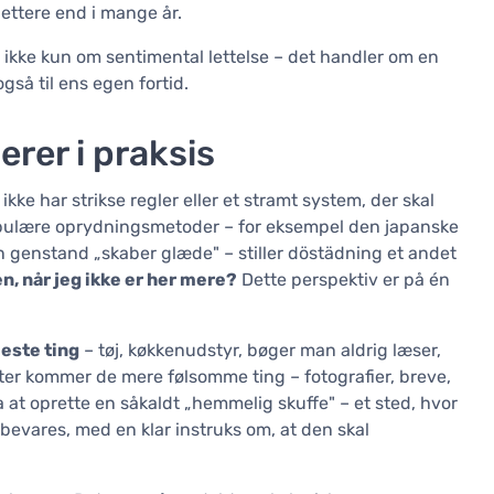
lettere end i mange år.
r ikke kun om sentimental lettelse – det handler om en
også til ens egen fortid.
rer i praksis
ikke har strikse regler eller et stramt system, der skal
 populære oprydningsmetoder – for eksempel den japanske
genstand „skaber glæde" – stiller döstädning et andet
n, når jeg ikke er her mere?
Dette perspektiv er på én
este ting
– tøj, køkkenudstyr, bøger man aldrig læser,
er kommer de mere følsomme ting – fotografier, breve,
at oprette en såkaldt „hemmelig skuffe" – et sted, hvor
opbevares, med en klar instruks om, at den skal