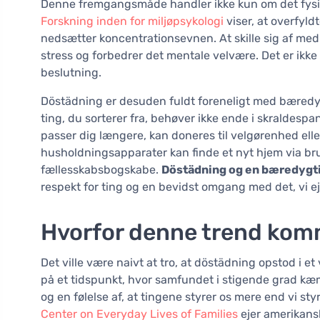
Denne fremgangsmåde handler ikke kun om det fysis
Forskning inden for miljøpsykologi
viser, at overfyld
nedsætter koncentrationsevnen. At skille sig af med
stress og forbedrer det mentale velvære. Det er ik
beslutning.
Döstädning er desuden fuldt foreneligt med bæredyg
ting, du sorterer fra, behøver ikke ende i skraldespan
passer dig længere, kan doneres til velgørenhed ell
husholdningsapparater kan finde et nyt hjem via bru
fællesskabsbogskabe.
Döstädning og en bæredygtig
respekt for ting og en bevidst omgang med det, vi ej
Hvorfor denne trend kom
Det ville være naivt at tro, at döstädning opstod i e
på et tidspunkt, hvor samfundet i stigende grad kæ
og en følelse af, at tingene styrer os mere end vi styr
Center on Everyday Lives of Families
ejer amerikans