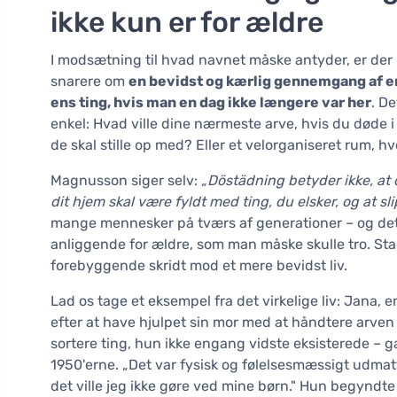
ikke kun er for ældre
I modsætning til hvad navnet måske antyder, er der i
snarere om
en bevidst og kærlig gennemgang af en
ens ting, hvis man en dag ikke længere var her
. De
enkel: Hvad ville dine nærmeste arve, hvis du døde
de skal stille op med? Eller et velorganiseret rum, h
Magnusson siger selv:
„Döstädning betyder ikke, at 
dit hjem skal være fyldt med ting, du elsker, og at sl
mange mennesker på tværs af generationer – og det 
anliggende for ældre, som man måske skulle tro. Stadi
forebyggende skridt mod et mere bevidst liv.
Lad os tage et eksempel fra det virkelige liv: Jana,
efter at have hjulpet sin mor med at håndtere arven
sortere ting, hun ikke engang vidste eksisterede – g
1950'erne. „Det var fysisk og følelsesmæssigt udmatt
det ville jeg ikke gøre ved mine børn." Hun begynd