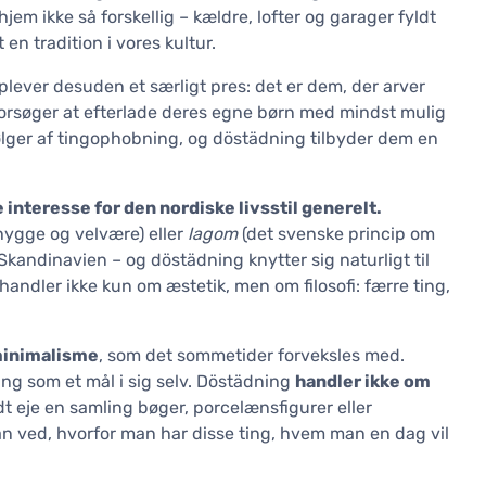
jem ikke så forskellig – kældre, lofter og garager fyldt
n tradition i vores kultur.
plever desuden et særligt pres: det er dem, der arver
forsøger at efterlade deres egne børn med mindst mulig
bølger af tingophobning, og döstädning tilbyder dem en
interesse for den nordiske livsstil generelt.
ygge og velvære) eller
lagom
(det svenske princip om
Skandinavien – og döstädning knytter sig naturligt til
andler ikke kun om æstetik, men om filosofi: færre ting,
 minimalisme
, som det sommetider forveksles med.
ing som et mål i sig selv. Döstädning
handler ikke om
t eje en samling bøger, porcelænsfigurer eller
an ved, hvorfor man har disse ting, hvem man en dag vil