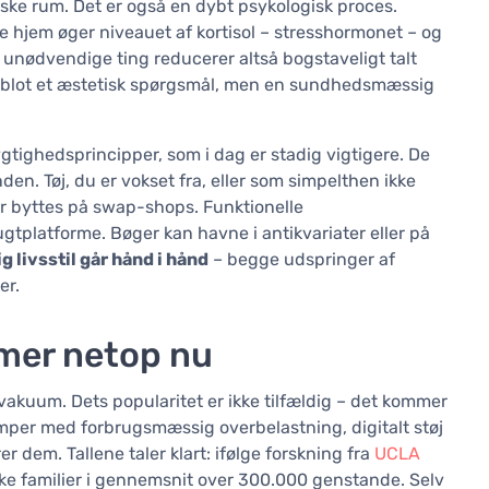
ke rum. Det er også en dybt psykologisk proces.
te hjem øger niveauet af kortisol – stresshormonet – og
 unødvendige ting reducerer altså bogstaveligt talt
ke blot et æstetisk spørgsmål, men en sundhedsmæssig
tighedsprincipper, som i dag er stadig vigtigere. De
den. Tøj, du er vokset fra, eller som simpelthen ikke
er byttes på swap-shops. Funktionelle
gtplatforme. Bøger kan havne i antikvariater eller på
 livsstil går hånd i hånd
– begge udspringer af
er.
mer netop nu
t vakuum. Dets popularitet er ikke tilfældig – det kommer
mper med forbrugsmæssig overbelastning, digitalt støj
er dem. Tallene taler klart: ifølge forskning fra
UCLA
ke familier i gennemsnit over 300.000 genstande. Selv