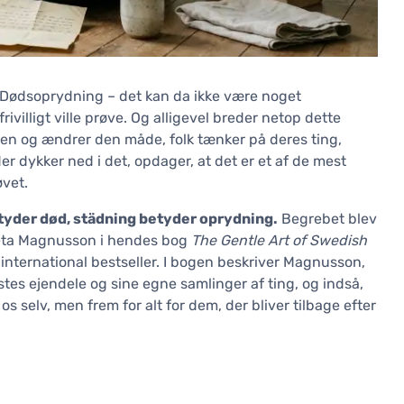
. Dødsoprydning – det kan da ikke være noget
villigt ville prøve. Og alligevel breder netop dette
den og ændrer den måde, folk tænker på deres ting,
 der dykker ned i det, opdager, at det er et af de mest
øvet.
tyder død, städning betyder oprydning.
Begrebet blev
reta Magnusson i hendes bog
The Gentle Art of Swedish
 international bestseller. I bogen beskriver Magnusson,
es ejendele og sine egne samlinger af ting, og indså,
 os selv, men frem for alt for dem, der bliver tilbage efter