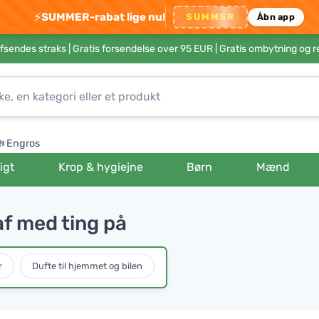
⚡
SUMMER-rabat lige nu!
SUMMER
Åbn app
afsendes straks |
Gratis forsendelse over 95 EUR
| Gratis ombytning og r
Engros
igt
Krop & hygiejne
Børn
Mænd
af med ting på
r
Dufte til hjemmet og bilen