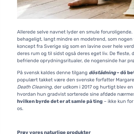
Allerede selve navnet lyder en smule foruroligende
behageligt, langt mindre en modetrend, som nogen fri
koncept fra Sverige sig som en lavine over hele ver
deres rum og til sidst også deres eget liv. De fleste,
befriende oprydningsritualer, de nogensinde har pr
På svensk kaldes denne tilgang
döstädning
– dö be
populært takket være den svenske forfatter Marga
Death Cleaning
, der udkom i 2017 og hurtigt blev en
hvordan hun gradvist sorterede sine afdøde nærmest
hvilken byrde det er at samle på ting
– ikke kun for
os.
Prøv vores naturlige produkter