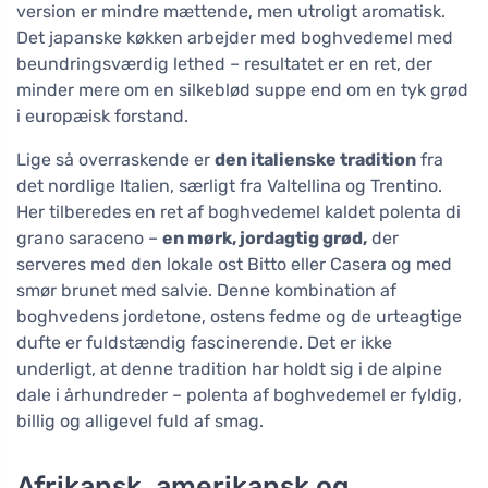
version er mindre mættende, men utroligt aromatisk.
Det japanske køkken arbejder med boghvedemel med
beundringsværdig lethed – resultatet er en ret, der
minder mere om en silkeblød suppe end om en tyk grød
i europæisk forstand.
Lige så overraskende er
den italienske tradition
fra
det nordlige Italien, særligt fra Valtellina og Trentino.
Her tilberedes en ret af boghvedemel kaldet polenta di
grano saraceno –
en mørk, jordagtig grød,
der
serveres med den lokale ost Bitto eller Casera og med
smør brunet med salvie. Denne kombination af
boghvedens jordetone, ostens fedme og de urteagtige
dufte er fuldstændig fascinerende. Det er ikke
underligt, at denne tradition har holdt sig i de alpine
dale i århundreder – polenta af boghvedemel er fyldig,
billig og alligevel fuld af smag.
Afrikansk, amerikansk og