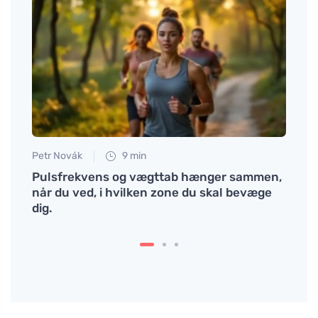
Petr Novák
9 min
Anna 
n
Pulsfrekvens og vægttab hænger sammen,
Hvord
når du ved, i hvilken zone du skal bevæge
udnyt
dig.