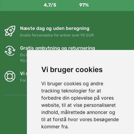
4,7/5
97%
Næste dag og uden beregning
Gratis forsendelse for ordrer over 95 EUR
Gratis ombytning og returnering
Du kan returnere eller bytte din ordre når som helst inden for
90 dage
Vi bruger cookies
Vi støtter Trees.org
For hver ordre planter vi et træ! Læs mere
Om os
.
Vi bruger cookies og andre
tracking teknologier for at
forbedre din oplevelse på vores
website, til at vise personaliseret
indhold, målrettede annoncer og
til at forstå hvor vores besøgende
kommer fra.