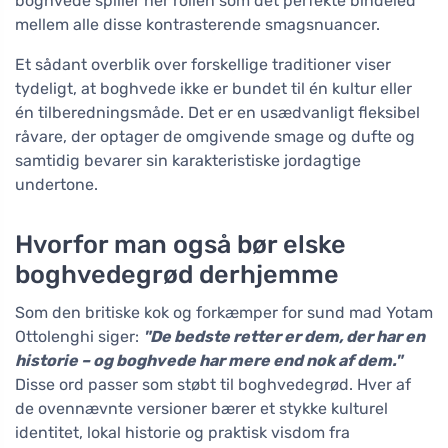
boghvede spiller her rollen som det perfekte bindeled
mellem alle disse kontrasterende smagsnuancer.
Et sådant overblik over forskellige traditioner viser
tydeligt, at boghvede ikke er bundet til én kultur eller
én tilberedningsmåde. Det er en usædvanligt fleksibel
råvare, der optager de omgivende smage og dufte og
samtidig bevarer sin karakteristiske jordagtige
undertone.
Hvorfor man også bør elske
boghvedegrød derhjemme
Som den britiske kok og forkæmper for sund mad Yotam
Ottolenghi siger:
"De bedste retter er dem, der har en
historie – og boghvede har mere end nok af dem."
Disse ord passer som støbt til boghvedegrød. Hver af
de ovennævnte versioner bærer et stykke kulturel
identitet, lokal historie og praktisk visdom fra