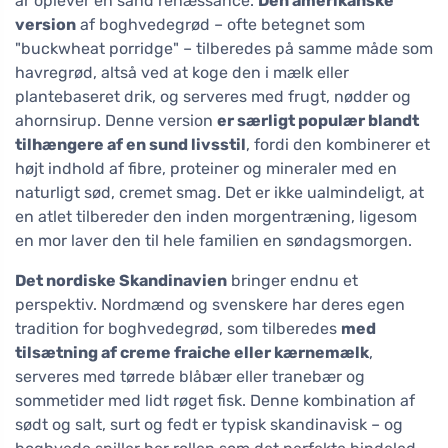
år oplever en sand renæssance.
Den amerikanske
version
af boghvedegrød – ofte betegnet som
"buckwheat porridge" – tilberedes på samme måde som
havregrød, altså ved at koge den i mælk eller
plantebaseret drik, og serveres med frugt, nødder og
ahornsirup. Denne version
er særligt populær blandt
tilhængere af en sund livsstil
, fordi den kombinerer et
højt indhold af fibre, proteiner og mineraler med en
naturligt sød, cremet smag. Det er ikke ualmindeligt, at
en atlet tilbereder den inden morgentræning, ligesom
en mor laver den til hele familien en søndagsmorgen.
Det nordiske Skandinavien
bringer endnu et
perspektiv. Nordmænd og svenskere har deres egen
tradition for boghvedegrød, som tilberedes
med
tilsætning af creme fraiche eller kærnemælk
,
serveres med tørrede blåbær eller tranebær og
sommetider med lidt røget fisk. Denne kombination af
sødt og salt, surt og fedt er typisk skandinavisk – og