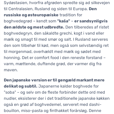
Sydøstasien, hvorfra afgrøden spredte sig ad silkevejen
til Centralasien, Rusland og siden til Europa.
Den
russiske og østeuropæiske
tradition for
boghvedegrød – kendt som
"kaša"
–
er sandsynligvis
den ældste og mest udbredte.
Den tilberedes af ristet
boghvedegryn, den såkaldte grechi, kogt i vand eller
mælk og smagt til med smør og salt. I Rusland serveres
den som tilbehør til kød, men også som selvstændig ret
til morgenmad, overhældt med mælk og sødet med
honning. Det er comfort food i den reneste forstand –
varm, mættende, duftende grød, der varmer dig fra
maven.
Den japanske version er til gengæld markant mere
delikat og subtil.
Japanerne kalder boghvede for
"soba" – og selv om de fleste forbinder dette ord med
nudler, eksisterer der i det traditionelle japanske køkken
også en grød af boghvedemel, serveret med dashi-
bouillon, miso-pasta og finthakket forårsløg. Denne