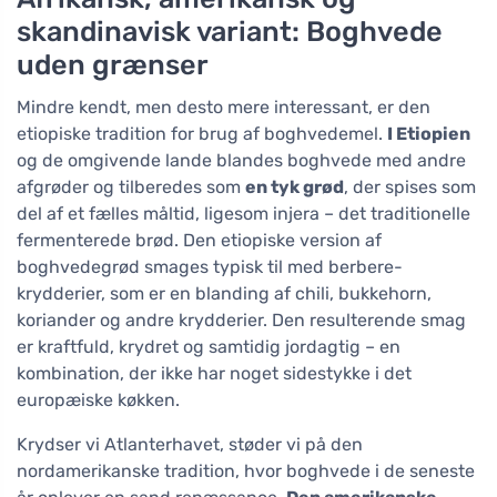
skandinavisk variant: Boghvede
uden grænser
Mindre kendt, men desto mere interessant, er den
etiopiske tradition for brug af boghvedemel.
I Etiopien
og de omgivende lande blandes boghvede med andre
afgrøder og tilberedes som
en tyk grød
, der spises som
del af et fælles måltid, ligesom injera – det traditionelle
fermenterede brød. Den etiopiske version af
boghvedegrød smages typisk til med berbere-
krydderier, som er en blanding af chili, bukkehorn,
koriander og andre krydderier. Den resulterende smag
er kraftfuld, krydret og samtidig jordagtig – en
kombination, der ikke har noget sidestykke i det
europæiske køkken.
Krydser vi Atlanterhavet, støder vi på den
nordamerikanske tradition, hvor boghvede i de seneste