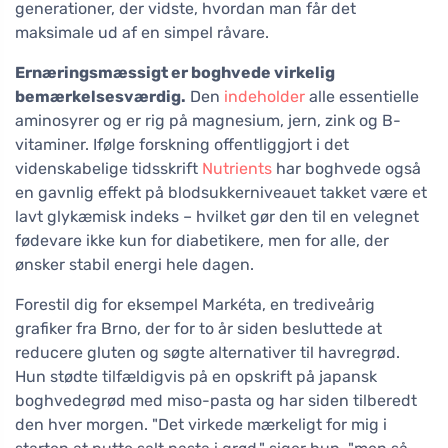
generationer, der vidste, hvordan man får det
maksimale ud af en simpel råvare.
Ernæringsmæssigt er boghvede virkelig
bemærkelsesværdig.
Den
indeholder
alle essentielle
aminosyrer og er rig på magnesium, jern, zink og B-
vitaminer. Ifølge forskning offentliggjort i det
videnskabelige tidsskrift
Nutrients
har boghvede også
en gavnlig effekt på blodsukkerniveauet takket være et
lavt glykæmisk indeks – hvilket gør den til en velegnet
fødevare ikke kun for diabetikere, men for alle, der
ønsker stabil energi hele dagen.
Forestil dig for eksempel Markéta, en trediveårig
grafiker fra Brno, der for to år siden besluttede at
reducere gluten og søgte alternativer til havregrød.
Hun stødte tilfældigvis på en opskrift på japansk
boghvedegrød med miso-pasta og har siden tilberedt
den hver morgen. "Det virkede mærkeligt for mig i