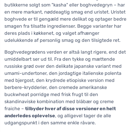
butikkerne solgt som "kasha" eller boghvedegryn – har
en mere markant, nøddeagtig smag end uristet. Uristet
boghvede er til gengæld mere delikat og optager bedre
smagen fra tilsatte ingredienser. Begge varianter har
deres plads i køkkenet, og valget afhænger
udelukkende af personlig smag og den tilsigtede ret.
Boghvedegrødens verden er altså langt rigere, end det
umiddelbart ser ud til. Fra den tykke og mættende
russiske grød over den delikate japanske variant med
umami-undertoner, den jordagtige italienske polenta
med bjergost, den krydrede etiopiske version med
berbere-krydderier, den cremede amerikanske
buckwheat porridge med frisk frugt til den
skandinaviske kombination med blåbær og creme
fraiche –
tilbyder hver af disse versioner en helt
anderledes oplevelse
, og alligevel tager de alle
udgangspunkt i den samme enkle råvare.