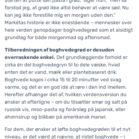
starten at putte salt pasta i grød," siger hun, "men så
forstod jeg, at grød ikke altid behøver at være sød. Nu
kan jeg ikke forestille mig en morgen uden den."
Markétas historie er ikke enestående – mennesker over
hele verden genopdager boghvedegrød som et alsidigt
grundlag for både morgenmad og aftensmad.
Tilberedningen af boghvedegrød er desuden
overraskende enkel.
Det grundlæggende forhold er
cirka én del boghvedegryn til to dele væske, hvad
enten det er vand, mælk eller plantebaseret drik.
Boghvede koges i cirka 15 til 20 minutter ved svag
varme, og det er en god idé at røre i den ind imellem.
Herefter afhænger det af, hvilken verdensversion du
ønsker at efterligne – om du tilsætter smør og salt på
russisk vis, miso-pasta og forårsløg på japansk, eller
ahornsirup og blåbær på amerikansk maner.
For dem, der ønsker at løfte boghvedegrøden til et nyt
niveau, er det værd at nævne, at ristet boghvede – i