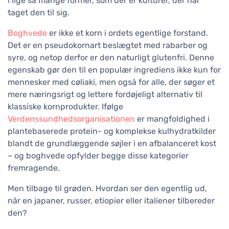
i lige så mange former, som der er kulturer, der har
taget den til sig.
Boghvede
er ikke et korn i ordets egentlige forstand.
Det er en pseudokornart beslægtet med rabarber og
syre, og netop derfor er den naturligt glutenfri. Denne
egenskab gør den til en populær ingrediens ikke kun for
mennesker med cøliaki, men også for alle, der søger et
mere næringsrigt og lettere fordøjeligt alternativ til
klassiske kornprodukter. Ifølge
Verdenssundhedsorganisationen
er mangfoldighed i
plantebaserede protein- og komplekse kulhydratkilder
blandt de grundlæggende søjler i en afbalanceret kost
– og boghvede opfylder begge disse kategorier
fremragende.
Men tilbage til grøden. Hvordan ser den egentlig ud,
når en japaner, russer, etiopier eller italiener tilbereder
den?