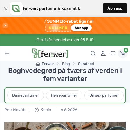
×
Ferwer: parfume & kosmetik
Åbn app
⚡
SUMMER-rabat lige nu!
×
SUMMER
Åbn app
Gratis forsendelse over 95 EUR
0
Ferwer
Blog
Sundhed
Boghvedegrød på tværs af verden i
fem varianter
Dameparfumer
Herreparfumer
Unisex parfumer
Petr Novák
9 min
6.6.2026