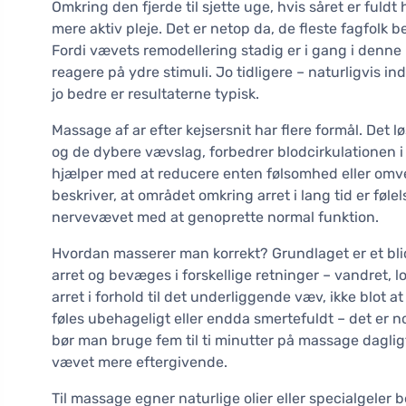
Omkring den fjerde til sjette uge, hvis såret er fuldt h
mere aktiv pleje. Det er netop da, de fleste fagfolk
Fordi vævets remodellering stadig er i gang i denne per
reagere på ydre stimuli. Jo tidligere – naturligvis
jo bedre er resultaterne typisk.
Massage af ar efter kejsersnit har flere formål. D
og de dybere vævslag, forbedrer blodcirkulationen 
hjælper med at reducere enten følsomhed eller omve
beskriver, at området omkring arret i lang tid er fø
nervevævet med at genoprette normal funktion.
Hvordan masserer man korrekt? Grundlaget er et blid
arret og bevæges i forskellige retninger – vandret,
arret i forhold til det underliggende væv, ikke blot
føles ubehageligt eller endda smertefuldt – det er n
bør man bruge fem til ti minutter på massage daglig
vævet mere eftergivende.
Til massage egner naturlige olier eller specialgeler b