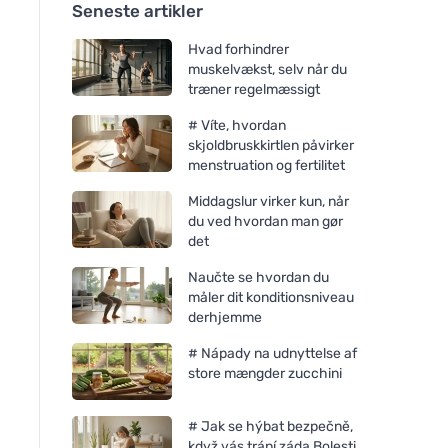
Seneste artikler
Hvad forhindrer
muskelvækst, selv når du
træner regelmæssigt
# Víte, hvordan
skjoldbruskkirtlen påvirker
menstruation og fertilitet
Middagslur virker kun, når
du ved hvordan man gør
det
Naučte se hvordan du
måler dit konditionsniveau
derhjemme
# Nápady na udnyttelse af
store mængder zucchini
# Jak se hýbat bezpečně,
když vás trápí záda Bolesti