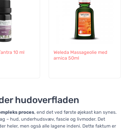
 Tantra 10 ml
Weleda Massageolie med
arnica 50ml
nder hudoverfladen
ompleks proces
, end det ved første øjekast kan synes.
ag – hud, underhudsvæv, fascie og livmoder. Det
der heler, men også alle lagene indeni. Dette faktum er