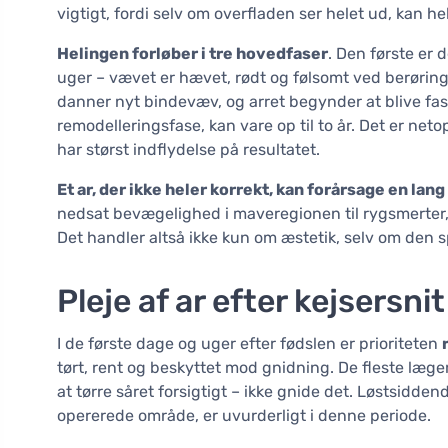
vigtigt, fordi selv om overfladen ser helet ud, kan 
Helingen forløber i tre hovedfaser
. Den første er 
uger – vævet er hævet, rødt og følsomt ved berøring.
danner nyt bindevæv, og arret begynder at blive fast
remodelleringsfase, kan vare op til to år. Det er net
har størst indflydelse på resultatet.
Et ar, der ikke heler korrekt, kan forårsage en la
nedsat bevægelighed i maveregionen til rygsmerter,
Det handler altså ikke kun om æstetik, selv om den sp
Pleje af ar efter kejsersnit 
I de første dage og uger efter fødslen er prioriteten
tørt, rent og beskyttet mod gnidning. De fleste læge
at tørre såret forsigtigt – ikke gnide det. Løstsidden
opererede område, er uvurderligt i denne periode.