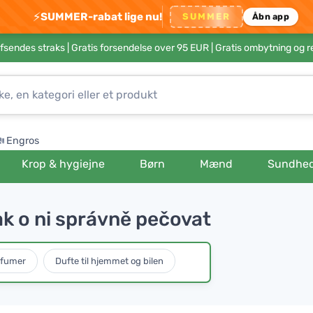
⚡
SUMMER-rabat lige nu!
SUMMER
Åbn app
afsendes straks |
Gratis forsendelse over 95 EUR
| Gratis ombytning og r
Engros
Krop & hygiejne
Børn
Mænd
Sundhe
ak o ni správně pečovat
rfumer
Dufte til hjemmet og bilen