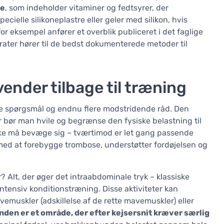
ie
, som indeholder vitaminer og fedtsyrer, der
cielle silikoneplastre eller geler med silikon, hvis
– for eksempel anfører et overblik publiceret i det faglige
arater hører til de bedst dokumenterede metoder til
nder tilbage til træning
nge spørgsmål og endnu flere modstridende råd. Den
ger bør man hvile og begrænse den fysiske belastning til
ikke må bevæge sig – tværtimod er let gang passende
 med at forebygge trombose, understøtter fordøjelsen og
 Alt, der øger det intraabdominale tryk – klassiske
ntensiv konditionstræning. Disse aktiviteter kan
vemuskler (adskillelse af de rette mavemuskler) eller
en er et område, der efter kejsersnit kræver særlig