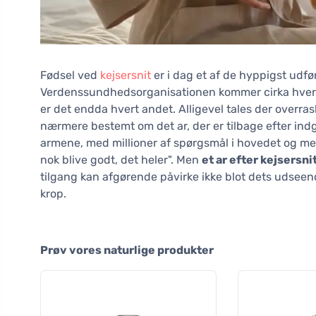
Fødsel ved
kejsersnit
er i dag et af de hyppigst udfør
Verdenssundhedsorganisationen kommer cirka hvert 
er det endda hvert andet. Alligevel tales der overr
nærmere bestemt om det ar, der er tilbage efter ind
armene, med millioner af spørgsmål i hovedet og med
nok blive godt, det heler". Men
et ar efter kejsersn
tilgang kan afgørende påvirke ikke blot dets udseen
krop.
Prøv vores naturlige produkter