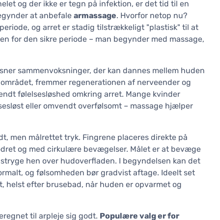
elet og der ikke er tegn på infektion, er det tid til en
 begynder at anbefale
armassage
. Hvorfor netop nu?
iode, og arret er stadig tilstrækkeligt "plastisk" til at
 inden for den sikre periode – man begynder med massage,
et løsner sammenvoksninger, der kan dannes mellem huden
i området, fremmer regenerationen af nerveender og
ndt følelsesløshed omkring arret. Mange kvinder
lelsesløst eller omvendt overfølsomt – massage hjælper
t, men målrettet tryk. Fingrene placeres direkte på
 lodret og med cirkulære bevægelser. Målet er at bevæge
 at stryge hen over hudoverfladen. I begyndelsen kan det
ormalt, og følsomheden bør gradvist aftage. Ideelt set
t, helst efter brusebad, når huden er opvarmet og
eregnet til arpleje sig godt.
Populære valg er for