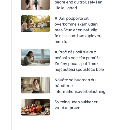
bedre end du tror, selv i en
lille lejlighed
# Jak podpořte dit i
overkomme skam uden
pres Stud er en naturlig
følelse, som børn oplever,
men fo
# Proč nás bolí hlava z
Weleda Lavendel
Nobilis Tilia Abrikoso
počasí a co s tím pomůže
beroligende olie 100ml
100ml
Změny počasí patří mezi
nejčastější spouštěče bole
Naučte se hvordan du
håndterer
informationsoverbelastning
Syltning uden sukker er
værd at prøve