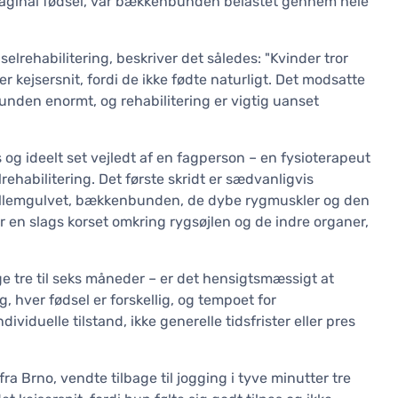
 vaginal fødsel, var bækkenbunden belastet gennem hele
selrehabilitering, beskriver det således: "Kvinder tror
er kejsersnit, fordi de ikke fødte naturligt. Det modsatte
bunden enormt, og rehabilitering er vigtig uanset
 og ideelt set vejledt af en fagperson – en fysioterapeut
lrehabilitering. Det første skridt er sædvanligvis
 mellemgulvet, bækkenbunden, de dybe rygmuskler og den
n slags korset omkring rygsøjlen og de indre organer,
ge tre til seks måneder – er det hensigtsmæssigt at
g, hver fødsel er forskellig, og tempoet for
viduelle tilstand, ikke generelle tidsfrister eller pres
ra Brno, vendte tilbage til jogging i tyve minutter tre