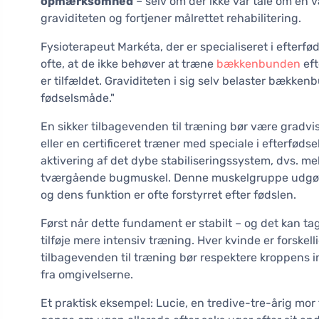
opmærksomhed
– selv om der ikke var tale om en
graviditeten og fortjener målrettet rehabilitering.
Fysioterapeut Markéta, der er specialiseret i efterfød
ofte, at de ikke behøver at træne
bækkenbunden
eft
er tilfældet. Graviditeten i sig selv belaster bækken
fødselsmåde."
En sikker tilbagevenden til træning bør være gradvis
eller en certificeret træner med speciale i efterfødse
aktivering af det dybe stabiliseringssystem, dvs.
tværgående bugmuskel. Denne muskelgruppe udgør e
og dens funktion er ofte forstyrret efter fødslen.
Først når dette fundament er stabilt – og det kan ta
tilføje mere intensiv træning. Hver kvinde er forskelli
tilbagevenden til træning bør respektere kroppens indi
fra omgivelserne.
Et praktisk eksempel: Lucie, en tredive-tre-årig mor f