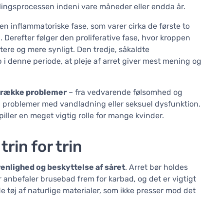
helingsprocessen indeni vare måneder eller endda år.
den inflammatoriske fase, som varer cirka de første to
 Derefter følger den proliferative fase, hvor kroppen
ere og mere synligt. Den tredje, såkaldte
op i denne periode, at pleje af arret giver mest mening og
ng række problemer
– fra vedvarende følsomhed og
 problemer med vandladning eller seksuel dysfunktion.
iller en meget vigtig rolle for mange kvinder.
trin for trin
renlighed og beskyttelse af såret
. Arret bør holdes
r anbefaler brusebad frem for karbad, og det er vigtigt
de tøj af naturlige materialer, som ikke presser mod det