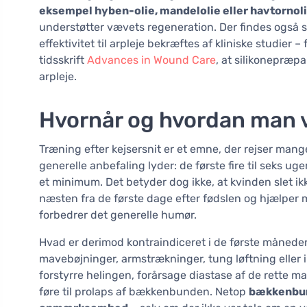
eksempel hyben-olie, mandelolie eller havtornol
understøtter vævets regeneration. Der findes også spe
effektivitet til arpleje bekræftes af kliniske studier 
tidsskrift
Advances in Wound Care
, at silikonepræp
arpleje.
Hvornår og hvordan man ve
Træning efter kejsersnit er et emne, der rejser ma
generelle anbefaling lyder: de første fire til seks u
et minimum. Det betyder dog ikke, at kvinden slet 
næsten fra de første dage efter fødslen og hjælper
forbedrer det generelle humør.
Hvad er derimod kontraindiceret i de første måneder?
mavebøjninger, armstrækninger, tung løftning eller i
forstyrre helingen, forårsage diastase af de rette ma
føre til prolaps af bækkenbunden. Netop
bækkenbund