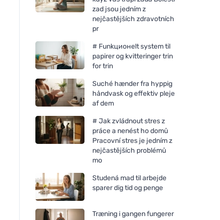
zad jsou jedním z
nejčastějších zdravotních
pr
# Funkционelt system til
papirer og kvitteringer trin
for trin
Suché hænder fra hyppig
håndvask og effektiv pleje
af dem
# Jak zvládnout stres z
práce a nenést ho domů
Pracovní stres je jedním z
nejčastějších problémů
mo
Studená mad til arbejde
sparer dig tid og penge
Træning i gangen fungerer