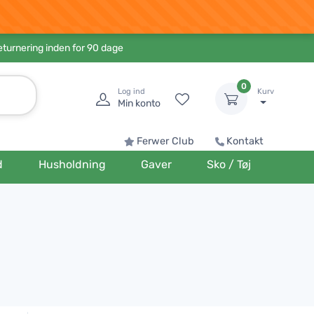
eturnering inden for 90 dage
0
Log ind
Kurv
Min konto
Ferwer Club
Kontakt
d
Husholdning
Gaver
Sko / Tøj