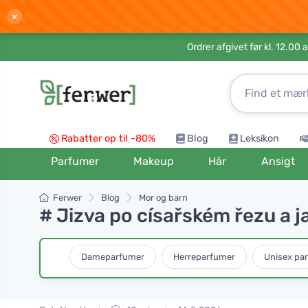
×
Ordrer afgivet før kl. 12.00 
Rabatter op til -80%
Blog
Leksikon
Parfumer
Makeup
Hår
Ansigt
Ferwer
Blog
Mor og barn
# Jizva po císařském řezu a j
Dameparfumer
Herreparfumer
Unisex pa