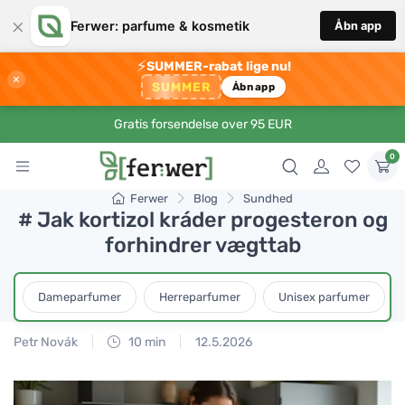
×
Ferwer: parfume & kosmetik
Åbn app
⚡
SUMMER-rabat lige nu!
×
SUMMER
Åbn app
Gratis forsendelse over 95 EUR
0
Ferwer
Blog
Sundhed
# Jak kortizol kráder progesteron og
forhindrer vægttab
Dameparfumer
Herreparfumer
Unisex parfumer
Petr Novák
10 min
12.5.2026