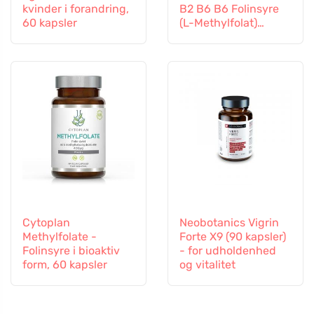
kvinder i forandring,
B2 B6 B6 Folinsyre
60 kapsler
(L-Methylfolat)
Vitamin B12 og Zink,
60 kapsler
Cytoplan
Neobotanics Vigrin
Methylfolate -
Forte X9 (90 kapsler)
Folinsyre i bioaktiv
- for udholdenhed
form, 60 kapsler
og vitalitet