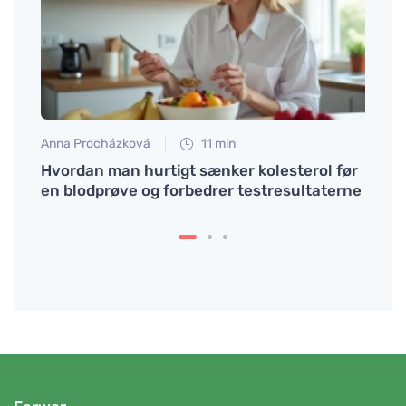
Anna Procházková
11 min
Tomáš
, der
Hvordan man hurtigt sænker kolesterol før
Hvor
en blodprøve og forbedrer testresultaterne
B6 og