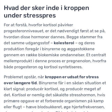
Hvad der sker inde i kroppen
under stresspres
For at forstå, hvorfor kortisol påvirker
progesteronniveauet, er det nødvendigt først at se på,
hvordan disse hormoner dannes. Begge stammer fra
det samme udgangsstof –
kolesterol
– og deres
produktion foregår i binyrerne og æggestokkene
gennem en række biokemiske omdannelser. Et centralt
mellemprodukt i denne proces er pregnenolon, hvorfra
både progesteron og kortisol syntetiseres.
Problemet opstår, når
kroppen er udsat for stress
over længere tid
. Binyrerne får i en sådan situation et
klart signal: producér kortisol, og producér meget af
det. Kortisol er nemlig det såkaldte stresshormon, hvis
primære opgave er at forberede organismen på kamp
eller flugt – hæve blodsukkeret, øge hjertefrekvensen,