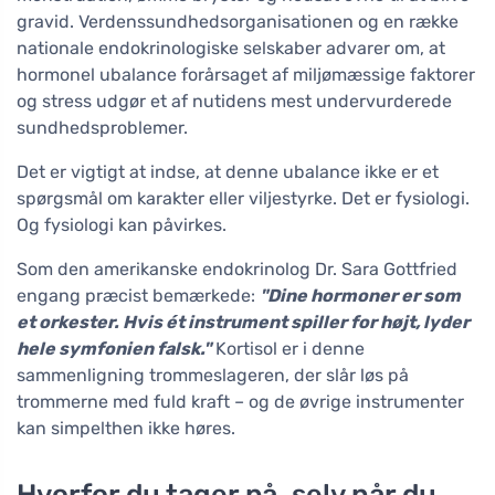
gravid. Verdenssundhedsorganisationen og en række
nationale endokrinologiske selskaber advarer om, at
hormonel ubalance forårsaget af miljømæssige faktorer
og stress udgør et af nutidens mest undervurderede
sundhedsproblemer.
Det er vigtigt at indse, at denne ubalance ikke er et
spørgsmål om karakter eller viljestyrke. Det er fysiologi.
Og fysiologi kan påvirkes.
Som den amerikanske endokrinolog Dr. Sara Gottfried
engang præcist bemærkede:
"Dine hormoner er som
et orkester. Hvis ét instrument spiller for højt, lyder
hele symfonien falsk."
Kortisol er i denne
sammenligning trommeslageren, der slår løs på
trommerne med fuld kraft – og de øvrige instrumenter
kan simpelthen ikke høres.
Hvorfor du tager på, selv når du