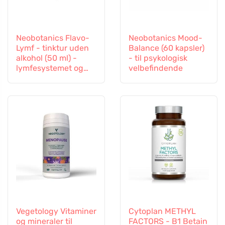
Neobotanics Flavo-
Neobotanics Mood-
Lymf - tinktur uden
Balance (60 kapsler)
alkohol (50 ml) -
- til psykologisk
lymfesystemet og
velbefindende
det vaskulære
system
Vegetology Vitaminer
Cytoplan METHYL
og mineraler til
FACTORS - B1 Betain