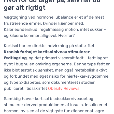
gør alt rigtigt
Vægtøgning ved hormonel ubalance er et af de mest
frustrerende emner, kvinder kæmper med.
Kalorieunderskud, regelmæssig motion, intet sukker –
og kiloene kommer alligevel. Hvorfor?
Kortisol har en direkte indvirkning på stofskiftet.
Kronisk forhøjet kortisolniveau stimulerer
fedtlagring
, og det primært visceralt fedt – fedt lagret
dybt i bughulen omkring organerne. Denne type fedt er
ikke blot æstetisk uønsket, men også metabolisk aktivt
og forbundet med øget risiko for hjerte-kar-sygdomme
og type 2-diabetes, som dokumenteret i studier
publiceret i tidsskriftet
Obesity Reviews
.
Samtidig hæver kortisol blodsukkerniveauet og
stimulerer derved produktionen af insulin. Insulin er et
hormon, hvis en af de vigtigste funktioner er at lagre