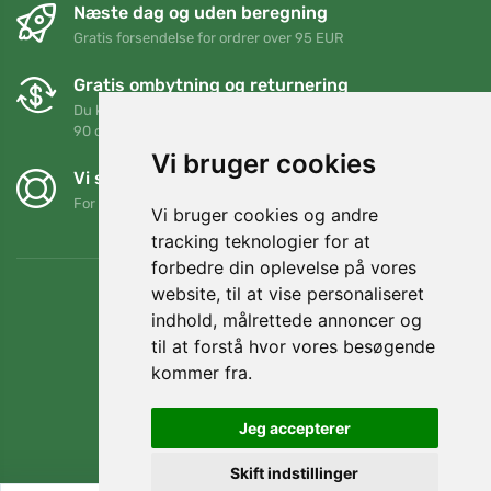
Næste dag og uden beregning
Gratis forsendelse for ordrer over 95 EUR
Gratis ombytning og returnering
Du kan returnere eller bytte din ordre når som helst inden for
90 dage
Vi bruger cookies
Vi støtter Trees.org
For hver ordre planter vi et træ! Læs mere
Om os
.
Vi bruger cookies og andre
tracking teknologier for at
forbedre din oplevelse på vores
website, til at vise personaliseret
indhold, målrettede annoncer og
til at forstå hvor vores besøgende
kommer fra.
Jeg accepterer
Skift indstillinger