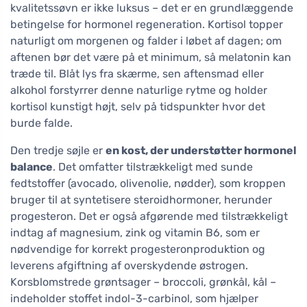
kvalitetssøvn er ikke luksus – det er en grundlæggende
betingelse for hormonel regeneration. Kortisol topper
naturligt om morgenen og falder i løbet af dagen; om
aftenen bør det være på et minimum, så melatonin kan
træde til. Blåt lys fra skærme, sen aftensmad eller
alkohol forstyrrer denne naturlige rytme og holder
kortisol kunstigt højt, selv på tidspunkter hvor det
burde falde.
Den tredje søjle er
en kost, der understøtter hormonel
balance
. Det omfatter tilstrækkeligt med sunde
fedtstoffer (avocado, olivenolie, nødder), som kroppen
bruger til at syntetisere steroidhormoner, herunder
progesteron. Det er også afgørende med tilstrækkeligt
indtag af magnesium, zink og vitamin B6, som er
nødvendige for korrekt progesteronproduktion og
leverens afgiftning af overskydende østrogen.
Korsblomstrede grøntsager – broccoli, grønkål, kål –
indeholder stoffet indol-3-carbinol, som hjælper