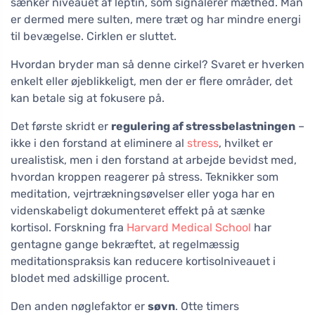
sænker niveauet af leptin, som signalerer mæthed. Man
er dermed mere sulten, mere træt og har mindre energi
til bevægelse. Cirklen er sluttet.
Hvordan bryder man så denne cirkel? Svaret er hverken
enkelt eller øjeblikkeligt, men der er flere områder, det
kan betale sig at fokusere på.
Det første skridt er
regulering af stressbelastningen
–
ikke i den forstand at eliminere al
stress
, hvilket er
urealistisk, men i den forstand at arbejde bevidst med,
hvordan kroppen reagerer på stress. Teknikker som
meditation, vejrtrækningsøvelser eller yoga har en
videnskabeligt dokumenteret effekt på at sænke
kortisol. Forskning fra
Harvard Medical School
har
gentagne gange bekræftet, at regelmæssig
meditationspraksis kan reducere kortisolniveauet i
blodet med adskillige procent.
Den anden nøglefaktor er
søvn
. Otte timers