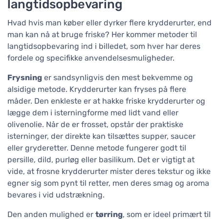
langtidsopbevaring
Hvad hvis man køber eller dyrker flere krydderurter, end
man kan nå at bruge friske? Her kommer metoder til
langtidsopbevaring ind i billedet, som hver har deres
fordele og specifikke anvendelsesmuligheder.
Frysning
er sandsynligvis den mest bekvemme og
alsidige metode. Krydderurter kan fryses på flere
måder. Den enkleste er at hakke friske krydderurter og
lægge dem i isterningforme med lidt vand eller
olivenolie. Når de er frosset, opstår der praktiske
isterninger, der direkte kan tilsættes supper, saucer
eller gryderetter. Denne metode fungerer godt til
persille, dild, purløg eller basilikum. Det er vigtigt at
vide, at frosne krydderurter mister deres tekstur og ikke
egner sig som pynt til retter, men deres smag og aroma
bevares i vid udstrækning.
Den anden mulighed er
tørring
, som er ideel primært til