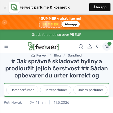
×
Ferwer: parfume & kosmetik
Åbn app
⚡
SUMMER-rabat lige nu!
×
SUMMER
Åbn app
Gratis forsendelse over 95 EUR
0
Ferwer
Blog
Sundhed
# Jak správně skladovat byliny a
prodloužit jejich čerstvost ## Sådan
opbevarer du urter korrekt og
Dameparfumer
Herreparfumer
Unisex parfumer
Petr Novák
11 min
11.5.2026