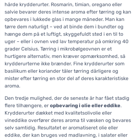
hårde krydderurter. Rosmarin, timian, oregano eller
salvie bevarer deres intense aroma efter tørring og kan
opbevares i lukkede glas i mange måneder. Man kan
tørre dem naturligt – ved at binde dem i bundter og
hænge dem på et luftigt, skyggefuldt sted i en til to
uger – eller i ovnen ved lav temperatur på omkring 40
grader Celsius. Tørring i mikrobølgeovnen er et
hurtigere alternativ, men kræver opmærksomhed, så
krydderurterne ikke brænder. Fine krydderurter som
basilikum eller koriander tåler tørring dårligere og
mister efter tørring en stor del af deres karakteristiske
aroma.
Den tredje mulighed, der de seneste år har fået stadig
flere tilhængere, er
opbevaring i olie eller eddike
.
Krydderurter dækket med kvalitetsolivolie eller
vineddike overfører deres aroma til væsken og bevares
selv samtidig. Resultatet er aromatiseret olie eller
eddike, der kan bruges ved madlavning, i salater eller