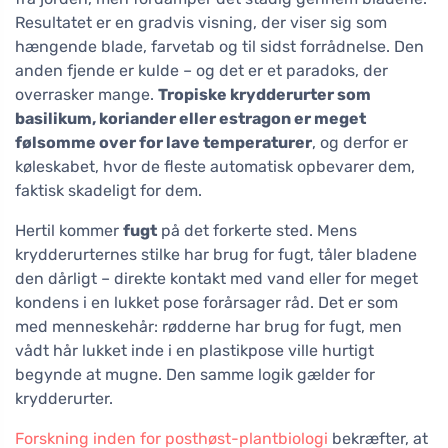
Resultatet er en gradvis visning, der viser sig som
hængende blade, farvetab og til sidst forrådnelse. Den
anden fjende er kulde – og det er et paradoks, der
overrasker mange.
Tropiske krydderurter som
basilikum, koriander eller estragon er meget
følsomme over for lave temperaturer
, og derfor er
køleskabet, hvor de fleste automatisk opbevarer dem,
faktisk skadeligt for dem.
Hertil kommer
fugt
på det forkerte sted. Mens
krydderurternes stilke har brug for fugt, tåler bladene
den dårligt – direkte kontakt med vand eller for meget
kondens i en lukket pose forårsager råd. Det er som
med menneskehår: rødderne har brug for fugt, men
vådt hår lukket inde i en plastikpose ville hurtigt
begynde at mugne. Den samme logik gælder for
krydderurter.
Forskning inden for posthøst-plantbiologi
bekræfter, at