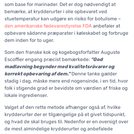
som base for marinader. Det er dog nødvendigt at
bemærke, at krydderurter i olie opbevaret ved
stuetemperatur kan udgøre en risiko for botulisme –
den amerikanske fødevarestyrelse FDA
anbefaler at
opbevare sådanne præparater i køleskabet og forbruge
dem inden for to uger.
Som den franske kok og kogebogsforfatter Auguste
Escoffier engang præcist bemærkede:
"God
madlavning begynder med kvalitetsråvarer og
korrekt opbevaring af dem."
Denne tanke gælder
stadig i dag, måske mere end nogensinde, i en tid, hvor
folk i stigende grad er bevidste om værdien af friske og
lokale ingredienser.
Valget af den rette metode afhænger også af, hvilke
krydderurter der er tilgængelige på et givet tidspunkt,
og hvad de skal bruges til. Nedenfor er en oversigt over
de mest almindelige krydderurter og anbefalede