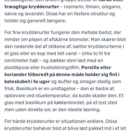
træagtige krydderurter
– rosmarin, timian, oregano,
salvie og lavendel. Disse har en fastere struktur og
holder sig generelt længere.
For fine krydderurter fungerer den metode bedst, der
minder om plejen af afskårne blomster. Man skærer blot
den nederste del af stilkene af, sætter krydderurterne i
et glas eller en kop med lidt vand – cirka to til tre
centimeter højt – og dækker dem løst med en
plastikpose eller husholdningsfilm.
Persille eller
koriander tilberedt på denne måde holder sig fint i
køleskabet i to uger
og dufter og smager stadig som
frisk. Basilikum er en undtagelse – den er bedre at
opbevare ved stuetemperatur, da kulde skader den. Et
glas med basilikum på køkkenbordet, på et lyst sted
men uden direkte sol, er den ideelle løsning.
For hårde krydderurter er situationen enklere. Disse
krydderurter behøver blot at blive løst pakket ind i et let