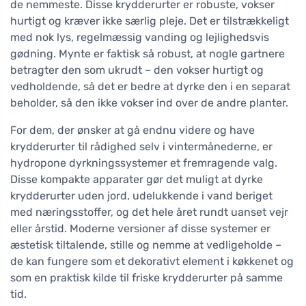
de nemmeste. Disse krydderurter er robuste, vokser
hurtigt og kræver ikke særlig pleje. Det er tilstrækkeligt
med nok lys, regelmæssig vanding og lejlighedsvis
gødning. Mynte er faktisk så robust, at nogle gartnere
betragter den som ukrudt – den vokser hurtigt og
vedholdende, så det er bedre at dyrke den i en separat
beholder, så den ikke vokser ind over de andre planter.
For dem, der ønsker at gå endnu videre og have
krydderurter til rådighed selv i vintermånederne, er
hydropone dyrkningssystemer et fremragende valg.
Disse kompakte apparater gør det muligt at dyrke
krydderurter uden jord, udelukkende i vand beriget
med næringsstoffer, og det hele året rundt uanset vejr
eller årstid. Moderne versioner af disse systemer er
æstetisk tiltalende, stille og nemme at vedligeholde –
de kan fungere som et dekorativt element i køkkenet og
som en praktisk kilde til friske krydderurter på samme
tid.