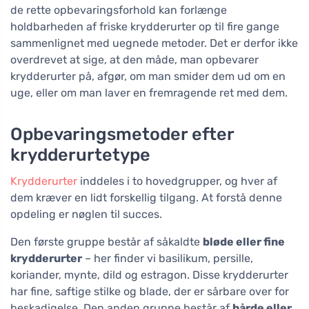
de rette opbevaringsforhold kan forlænge
holdbarheden af friske krydderurter op til fire gange
sammenlignet med uegnede metoder. Det er derfor ikke
overdrevet at sige, at den måde, man opbevarer
krydderurter på, afgør, om man smider dem ud om en
uge, eller om man laver en fremragende ret med dem.
Opbevaringsmetoder efter
krydderurtetype
Krydderurter
inddeles i to hovedgrupper, og hver af
dem kræver en lidt forskellig tilgang. At forstå denne
opdeling er nøglen til succes.
Den første gruppe består af såkaldte
bløde eller fine
krydderurter
– her finder vi basilikum, persille,
koriander, mynte, dild og estragon. Disse krydderurter
har fine, saftige stilke og blade, der er sårbare over for
beskadigelse. Den anden gruppe består af
hårde eller