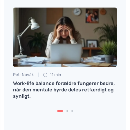
Petr Novák
11 min
Petr N
er og
Work-life balance forældre fungerer bedre,
Is-te
når den mentale byrde deles retfærdigt og
synligt.