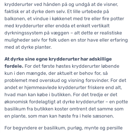
krydderurter ved hånden på og undgå at de visner,
faktisk er at dyrke dem selv. Et lille urtebede på
balkonen, et vindue i køkkenet med tre eller fire potter
med krydderurter eller endda et enkelt vertikalt
dyrkningssystem på væggen – alt dette er realistiske
muligheder selv for folk uden en stor have eller erfaring
med at dyrke planter.
At dyrke sine egne krydderurter har adskillige
fordele.
For det første høstes krydderurter løbende
kun i den mængde, der aktuelt er behov for, så
problemet med overskud og visning forsvinder. For det
andet er hjemmeavlede krydderurter friskere end alt,
hvad man kan købe i butikken. For det tredje er det
økonomisk fordelagtigt at dyrke krydderurter – en potte
basilikum fra butikken koster omtrent det samme som
en plante, som man kan høste fra i hele sæsonen.
For begyndere er basilikum, purløg, mynte og persille