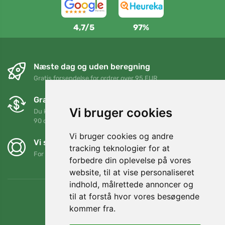
4,7/5
97%
Næste dag og uden beregning
Gratis forsendelse for ordrer over 95 EUR
Gratis ombytning og returnering
Vi bruger cookies
Du kan returnere eller bytte din ordre når som helst inden for
90 dage
Vi bruger cookies og andre
Vi støtter Trees.org
tracking teknologier for at
For hver ordre planter vi et træ! Læs mere
Om os
.
forbedre din oplevelse på vores
website, til at vise personaliseret
indhold, målrettede annoncer og
til at forstå hvor vores besøgende
kommer fra.