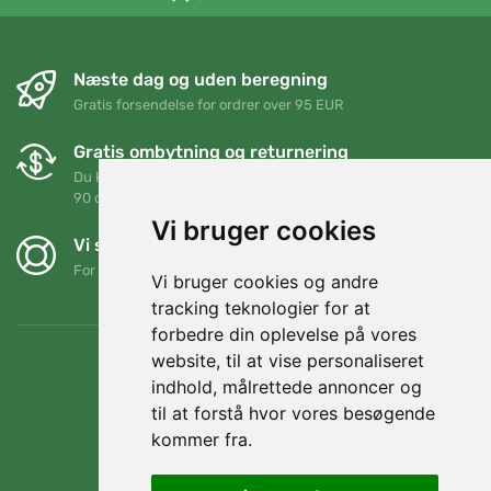
Næste dag og uden beregning
Gratis forsendelse for ordrer over 95 EUR
Gratis ombytning og returnering
Du kan returnere eller bytte din ordre når som helst inden for
90 dage
Vi bruger cookies
Vi støtter Trees.org
For hver ordre planter vi et træ! Læs mere
Om os
.
Vi bruger cookies og andre
tracking teknologier for at
forbedre din oplevelse på vores
website, til at vise personaliseret
indhold, målrettede annoncer og
til at forstå hvor vores besøgende
kommer fra.