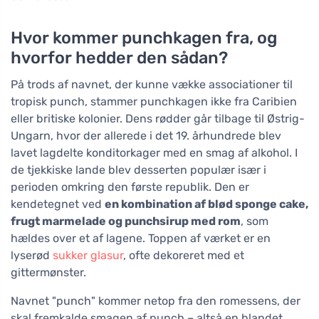
Hvor kommer punchkagen fra, og
hvorfor hedder den sådan?
På trods af navnet, der kunne vække associationer til
tropisk punch, stammer punchkagen ikke fra Caribien
eller britiske kolonier. Dens rødder går tilbage til Østrig-
Ungarn, hvor der allerede i det 19. århundrede blev
lavet lagdelte konditorkager med en smag af alkohol. I
de tjekkiske lande blev desserten populær især i
perioden omkring den første republik. Den er
kendetegnet ved
en kombination af blød sponge cake,
frugt marmelade og punchsirup med rom
, som
hældes over et af lagene. Toppen af værket er en
lyserød
sukker glasur
, ofte dekoreret med et
gittermønster.
Navnet "punch" kommer netop fra den romessens, der
skal fremkalde smagen af punch – altså en blandet