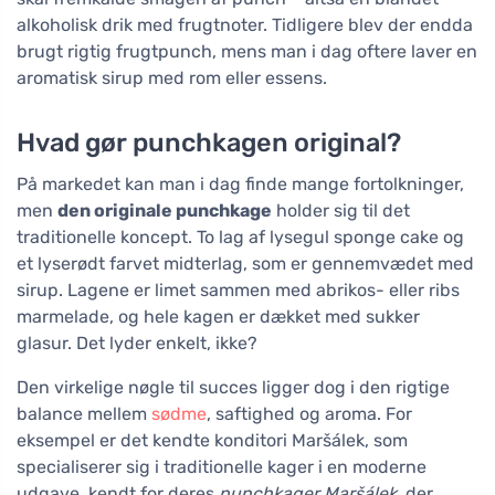
alkoholisk drik med frugtnoter. Tidligere blev der endda
brugt rigtig frugtpunch, mens man i dag oftere laver en
aromatisk sirup med rom eller essens.
Hvad gør punchkagen original?
På markedet kan man i dag finde mange fortolkninger,
men
den originale punchkage
holder sig til det
traditionelle koncept. To lag af lysegul sponge cake og
et lyserødt farvet midterlag, som er gennemvædet med
sirup. Lagene er limet sammen med abrikos- eller ribs
marmelade, og hele kagen er dækket med sukker
glasur. Det lyder enkelt, ikke?
Den virkelige nøgle til succes ligger dog i den rigtige
balance mellem
sødme
, saftighed og aroma. For
eksempel er det kendte konditori Maršálek, som
specialiserer sig i traditionelle kager i en moderne
udgave, kendt for deres
punchkager Maršálek
, der