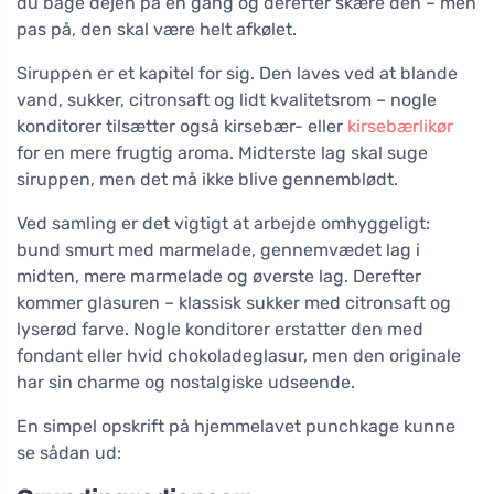
du bage dejen på én gang og derefter skære den – men
pas på, den skal være helt afkølet.
Siruppen er et kapitel for sig. Den laves ved at blande
vand, sukker, citronsaft og lidt kvalitetsrom – nogle
konditorer tilsætter også kirsebær- eller
kirsebærlikør
for en mere frugtig aroma. Midterste lag skal suge
siruppen, men det må ikke blive gennemblødt.
Ved samling er det vigtigt at arbejde omhyggeligt:
bund smurt med marmelade, gennemvædet lag i
midten, mere marmelade og øverste lag. Derefter
kommer glasuren – klassisk sukker med citronsaft og
lyserød farve. Nogle konditorer erstatter den med
fondant eller hvid chokoladeglasur, men den originale
har sin charme og nostalgiske udseende.
En simpel opskrift på hjemmelavet punchkage kunne
se sådan ud: