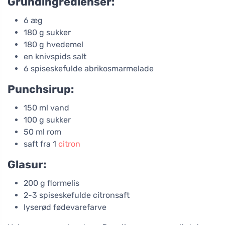
Grundingredienser:
6 æg
180 g sukker
180 g hvedemel
en knivspids salt
6 spiseskefulde abrikosmarmelade
Punchsirup:
150 ml vand
100 g sukker
50 ml rom
saft fra 1
citron
Glasur:
200 g flormelis
2-3 spiseskefulde citronsaft
lyserød fødevarefarve