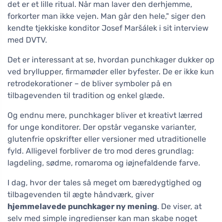
det er et lille ritual. Når man laver den derhjemme,
forkorter man ikke vejen. Man går den hele," siger den
kendte tjekkiske konditor Josef Maršálek i sit interview
med DVTV.
Det er interessant at se, hvordan punchkager dukker op
ved bryllupper, firmamøder eller byfester. De er ikke kun
retrodekorationer – de bliver symboler på en
tilbagevenden til tradition og enkel glæde.
Og endnu mere, punchkager bliver et kreativt lærred
for unge konditorer. Der opstår veganske varianter,
glutenfrie opskrifter eller versioner med utraditionelle
fyld. Alligevel forbliver de tro mod deres grundlag:
lagdeling, sødme, romaroma og iøjnefaldende farve.
I dag, hvor der tales så meget om bæredygtighed og
tilbagevenden til ægte håndværk, giver
hjemmelavede punchkager ny mening
. De viser, at
selv med simple ingredienser kan man skabe noget