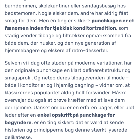
barndommen, skolekantiner eller søndagsbesøg hos
bedstemoren. Nogle elsker dem, andre har aldrig fået
smag for dem. Men én ting er sikkert:
punchkagen er et
fænomen inden for tjekkisk konditortradition
, som
stadig vender tilbage og tiltrækker opmærksomhed fra
både dem, der husker, og den nye generation af
hjemmebagere og elskere af retro-desserter.
Selvom vi i dag ofte støder på moderne variationer, har
den originale punchkage en klart defineret struktur og
smagsprofil. Og netop deres tilbagevenden til mode –
både i konditorier og i hjemlig bagning – vidner om, at
klassikernes popularitet aldrig helt forsvinder. Måske
overvejer du også at prøve kræfter med at lave dem
derhjemme. Uanset om du er en erfaren bager, eller blot
leder efter en
enkel opskrift på punchkage for
begyndere
, er én ting sikkert: det er værd at kende
historien og principperne bag denne stærkt lyserøde
delikatesse.