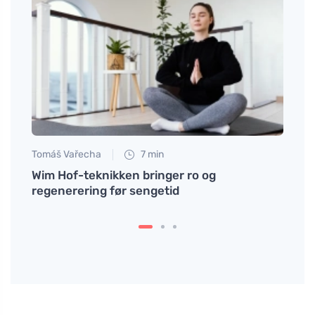
Tomáš Vařecha
7 min
Anna 
und
Wim Hof-teknikken bringer ro og
Bager
regenerering før sengetid
virke