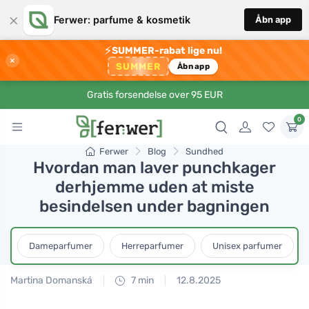
×
Ferwer: parfume & kosmetik
Åbn app
⚡
SUMMER-rabat lige nu!
×
SUMMER
Åbn app
Gratis forsendelse over 95 EUR
0
Ferwer
Blog
Sundhed
Hvordan man laver punchkager
derhjemme uden at miste
besindelsen under bagningen
Dameparfumer
Herreparfumer
Unisex parfumer
Martina Domanská
7 min
12.8.2025