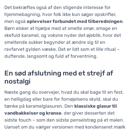
Det bekræftes også af den stigende interesse for
hjemmebagning, hvor folk ikke kun søger opskrifter,
men også
oplevelser forbundet med tilberedningen
.
Børn elsker at hjælpe med at smelte smør, smage en
skefuld karamel, og voksne nyder det øjeblik, hvor det
smeltende sukker begynder at ændre sig til en
ravfarvet gylden væske. Det er lidt som et lille ritual –
duftende, langsomt og fuld af forventning.
En sød afslutning med et strejf af
nostalgi
Næste gang du overvejer, hvad du skal bage til en fest,
en helligdag eller bare for fornøjelsens skyld, skal du
tænke på karamelglasuren. Den
klassiske glasur til
vandbakkelser og kranse
, der giver desserten det
sidste touch – som den sidste penselstrøg på et maleri.
Uanset om du vælger versionen med kondenseret mælk