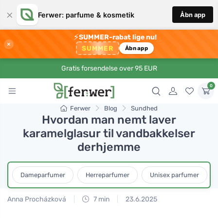
×
Ferwer: parfume & kosmetik
Åbn app
⚡
SUMMER-rabat lige nu!
×
SUMMER
Åbn app
Gratis forsendelse over 95 EUR
0
Ferwer
Blog
Sundhed
Hvordan man nemt laver
karamelglasur til vandbakkelser
derhjemme
Dameparfumer
Herreparfumer
Unisex parfumer
Anna Procházková
7 min
23.6.2025