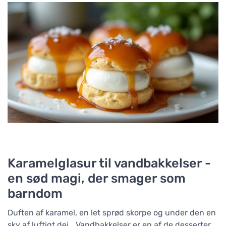
Karamelglasur til vandbakkelser -
en sød magi, der smager som
barndom
Duften af karamel, en let sprød skorpe og under den en
sky af luftigt dej… Vandbakkelser er en af de desserter,