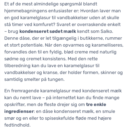
Et af de mest almindelige spørgsmål blandt
hjemmebagningens entusiaster er: Hvordan laver man
en god karamelglasur til vandbakkelser uden at skulle
stå timer ved komfuret? Svaret er overraskende enkelt
– brug
kondenseret sødet mælk
kendt som Salko.
Denne dåse, der er let tilgængelig i butikkerne, rummer
et stort potentiale. Når den opvarmes og karamelliseres,
forvandles den til en fyldig, blød creme med naturlig
sødme og cremet konsistens. Med den rette
tilberedning kan du lave en karamelglasur til
vandbakkelser og kranse, der holder formen, skinner og
samtidig smelter på tungen.
En fremragende karamelglasur med kondenseret mælk
kan du nemt lave – på internettet kan du finde mange
opskrifter, men de fleste drejer sig om
tre enkle
ingredienser
: en dåse kondenseret mælk, en smule
smør og en eller to spiseskefulde fløde med højere
fedtindhold.