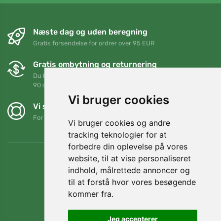
Næste dag og uden beregning
Gratis forsendelse for ordrer over 95 EUR
Gratis ombytning og returnering
Du kan returnere eller bytte din ordre når som helst inden for
90 dage
Vi bruger cookies
Vi støtter Trees.org
For hver ordre planter vi et træ! Læs mere
Om os
.
Vi bruger cookies og andre
tracking teknologier for at
forbedre din oplevelse på vores
website, til at vise personaliseret
indhold, målrettede annoncer og
til at forstå hvor vores besøgende
kommer fra.
Jeg accepterer