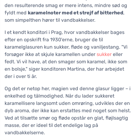
den resulterende smag er mere intens, mindre sød og
fyldt med
karamelnoter med et strejf af bitterhed
,
som simpelthen hører til vandbakkelser.
I et kendt konditori i Prag, hvor vandbakkelser bages
efter en opskrift fra 1930'erne, bruger de til
karamelglasuren kun sukker, fløde og vaniljestang. "Vi
forsøger ikke at skjule karamellen under
sukker
eller
fedt. Vi vil have, at den smager som karamel, ikke som
en bolsje," siger konditoren Martina, der har arbejdet
der i over ti år.
Og det er netop her, magien ved denne glasur ligger – i
enkelhed og tålmodighed. Når du lader sukkeret
karamellisere langsomt uden omrøring, udvikles der en
dyb aroma, der ikke kan erstattes med noget som helst.
Ved at tilsætte smør og fløde opstår en glat, fløjlsagtig
masse, der er ideel til det endelige lag på
vandbakkelserne.