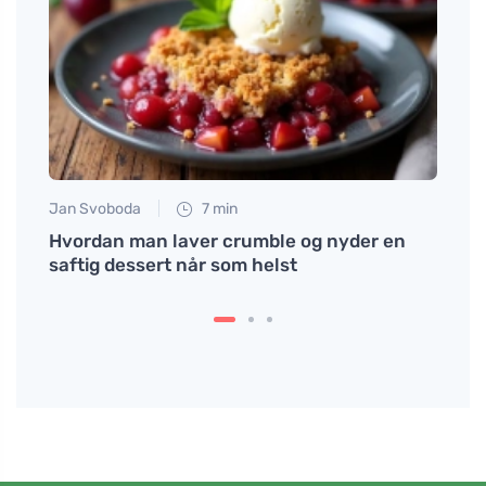
Jan Svoboda
7 min
Petr N
Hvordan man laver crumble og nyder en
# Pro
saftig dessert når som helst
káva 
svůj 