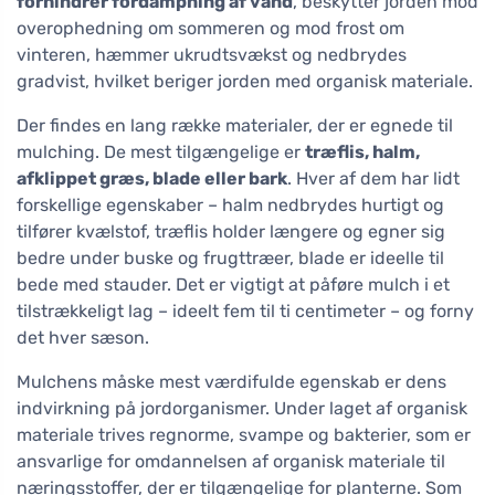
forhindrer fordampning af vand
, beskytter jorden mod
overophedning om sommeren og mod frost om
vinteren, hæmmer ukrudtsvækst og nedbrydes
gradvist, hvilket beriger jorden med organisk materiale.
Der findes en lang række materialer, der er egnede til
mulching. De mest tilgængelige er
træflis, halm,
afklippet græs, blade eller bark
. Hver af dem har lidt
forskellige egenskaber – halm nedbrydes hurtigt og
tilfører kvælstof, træflis holder længere og egner sig
bedre under buske og frugttræer, blade er ideelle til
bede med stauder. Det er vigtigt at påføre mulch i et
tilstrækkeligt lag – ideelt fem til ti centimeter – og forny
det hver sæson.
Mulchens måske mest værdifulde egenskab er dens
indvirkning på jordorganismer. Under laget af organisk
materiale trives regnorme, svampe og bakterier, som er
ansvarlige for omdannelsen af organisk materiale til
næringsstoffer, der er tilgængelige for planterne. Som