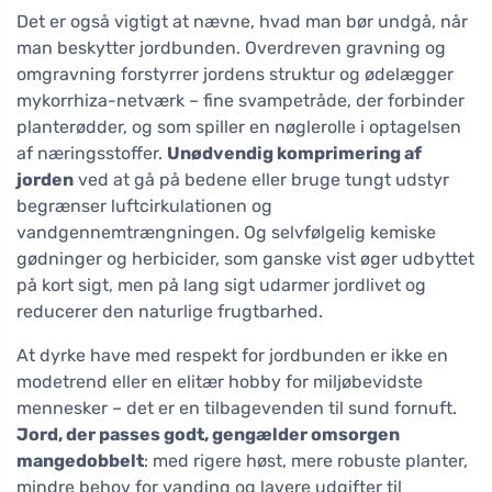
Det er også vigtigt at nævne, hvad man bør undgå, når
man beskytter jordbunden. Overdreven gravning og
omgravning forstyrrer jordens struktur og ødelægger
mykorrhiza-netværk – fine svampetråde, der forbinder
planterødder, og som spiller en nøglerolle i optagelsen
af næringsstoffer.
Unødvendig komprimering af
jorden
ved at gå på bedene eller bruge tungt udstyr
begrænser luftcirkulationen og
vandgennemtrængningen. Og selvfølgelig kemiske
gødninger og herbicider, som ganske vist øger udbyttet
på kort sigt, men på lang sigt udarmer jordlivet og
reducerer den naturlige frugtbarhed.
At dyrke have med respekt for jordbunden er ikke en
modetrend eller en elitær hobby for miljøbevidste
mennesker – det er en tilbagevenden til sund fornuft.
Jord, der passes godt, gengælder omsorgen
mangedobbelt
: med rigere høst, mere robuste planter,
mindre behov for vanding og lavere udgifter til