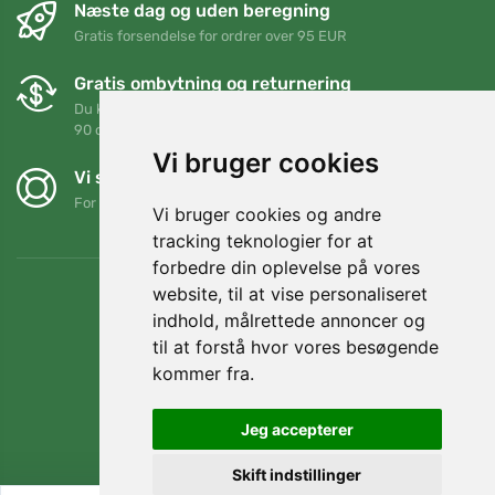
Næste dag og uden beregning
Gratis forsendelse for ordrer over 95 EUR
Gratis ombytning og returnering
Du kan returnere eller bytte din ordre når som helst inden for
90 dage
Vi bruger cookies
Vi støtter Trees.org
For hver ordre planter vi et træ! Læs mere
Om os
.
Vi bruger cookies og andre
tracking teknologier for at
forbedre din oplevelse på vores
website, til at vise personaliseret
indhold, målrettede annoncer og
til at forstå hvor vores besøgende
kommer fra.
Jeg accepterer
Skift indstillinger