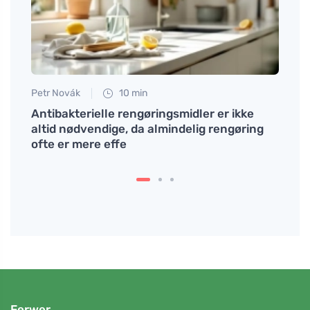
Petr Novák
10 min
Petr N
bred
Antibakterielle rengøringsmidler er ikke
Zero 
altid nødvendige, da almindelig rengøring
håndt
ofte er mere effe
ændr
Ferwer