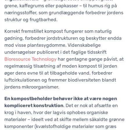
grene, kaffegrums eller papkasser – til humus rig på
næringsstoffer, som grundlæggende forbedrer jordens
struktur og frugtbarhed.
Korrekt fremstillet kompost fungerer som naturlig
gødning, forbedrer jordstrukturen og beskytter endda
mod visse plantesygdomme. Videnskabelige
undersøgelser publiceret i det faglige tidsskrift
Bioresource Technology
har gentagne gange påvist, at
regelmæssig tilsætning af moden kompost til jorden
øger dens evne til at tilbageholde vand, forbedrer
luftcirkulationen og fremmer biodiversiteten blandt
jordens mikroorganismer.
En kompostbeholder behøver ikke at være nogen
kompliceret konstruktion
. Det er nok at afsætte en
krog i haven, hvor der lagvis ophobes organiske
materialer – ideelt ved at skifte mellem såkaldte grønne
komponenter (kvælstofholdige materialer som græs