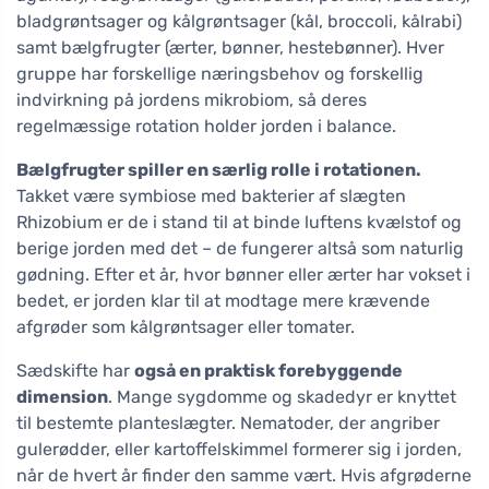
bladgrøntsager og kålgrøntsager (kål, broccoli, kålrabi)
samt bælgfrugter (ærter, bønner, hestebønner). Hver
gruppe har forskellige næringsbehov og forskellig
indvirkning på jordens mikrobiom, så deres
regelmæssige rotation holder jorden i balance.
Bælgfrugter spiller en særlig rolle i rotationen.
Takket være symbiose med bakterier af slægten
Rhizobium er de i stand til at binde luftens kvælstof og
berige jorden med det – de fungerer altså som naturlig
gødning. Efter et år, hvor bønner eller ærter har vokset i
bedet, er jorden klar til at modtage mere krævende
afgrøder som kålgrøntsager eller tomater.
Sædskifte har
også en praktisk forebyggende
dimension
. Mange sygdomme og skadedyr er knyttet
til bestemte planteslægter. Nematoder, der angriber
gulerødder, eller kartoffelskimmel formerer sig i jorden,
når de hvert år finder den samme vært. Hvis afgrøderne