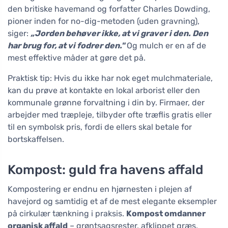
den britiske havemand og forfatter Charles Dowding,
pioner inden for no-dig-metoden (uden gravning),
siger:
„Jorden behøver ikke, at vi graver i den. Den
har brug for, at vi fodrer den."
Og mulch er en af de
mest effektive måder at gøre det på.
Praktisk tip: Hvis du ikke har nok eget mulchmateriale,
kan du prøve at kontakte en lokal arborist eller den
kommunale grønne forvaltning i din by. Firmaer, der
arbejder med træpleje, tilbyder ofte træflis gratis eller
til en symbolsk pris, fordi de ellers skal betale for
bortskaffelsen.
Kompost: guld fra havens affald
Kompostering er endnu en hjørnesten i plejen af
havejord og samtidig et af de mest elegante eksempler
på cirkulær tænkning i praksis.
Kompost omdanner
organisk affald
– grøntsagsrester, afklippet græs,