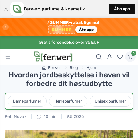
×
Ferwer: parfume & kosmetik
Åbn app
⚡
SUMMER-rabat lige nu!
×
SUMMER
Åbn app
Gratis forsendelse over 95 EUR
0
Ferwer
Blog
Hjem
Hvordan jordbeskyttelse i haven vil
forbedre dit høstudbytte
Dameparfumer
Herreparfumer
Unisex parfumer
Petr Novák
10 min
9.5.2026