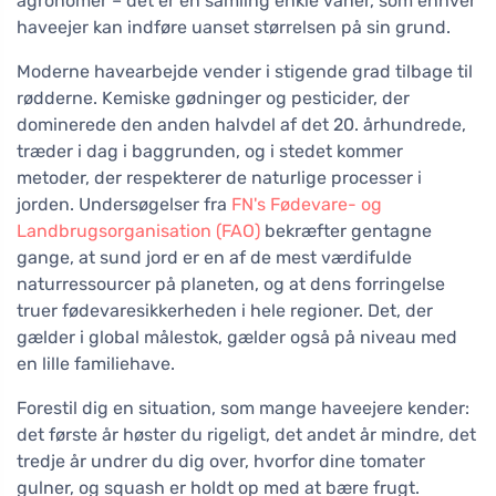
agronomer – det er en samling enkle vaner, som enhver
haveejer kan indføre uanset størrelsen på sin grund.
Moderne havearbejde vender i stigende grad tilbage til
rødderne. Kemiske gødninger og pesticider, der
dominerede den anden halvdel af det 20. århundrede,
træder i dag i baggrunden, og i stedet kommer
metoder, der respekterer de naturlige processer i
jorden. Undersøgelser fra
FN's Fødevare- og
Landbrugsorganisation (FAO)
bekræfter gentagne
gange, at sund jord er en af de mest værdifulde
naturressourcer på planeten, og at dens forringelse
truer fødevaresikkerheden i hele regioner. Det, der
gælder i global målestok, gælder også på niveau med
en lille familiehave.
Forestil dig en situation, som mange haveejere kender:
det første år høster du rigeligt, det andet år mindre, det
tredje år undrer du dig over, hvorfor dine tomater
gulner, og squash er holdt op med at bære frugt.