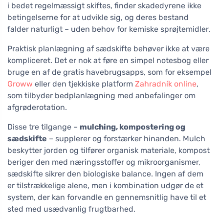
i bedet regelmæssigt skiftes, finder skadedyrene ikke
betingelserne for at udvikle sig, og deres bestand
falder naturligt – uden behov for kemiske sprøjtemidler.
Praktisk planlægning af sædskifte behøver ikke at være
kompliceret. Det er nok at føre en simpel notesbog eller
bruge en af de gratis havebrugsapps, som for eksempel
Groww
eller den tjekkiske platform
Zahradník online
,
som tilbyder bedplanlægning med anbefalinger om
afgrøderotation.
Disse tre tilgange –
mulching, kompostering og
sædskifte
– supplerer og forstærker hinanden. Mulch
beskytter jorden og tilfører organisk materiale, kompost
beriger den med næringsstoffer og mikroorganismer,
sædskifte sikrer den biologiske balance. Ingen af dem
er tilstrækkelige alene, men i kombination udgør de et
system, der kan forvandle en gennemsnitlig have til et
sted med usædvanlig frugtbarhed.