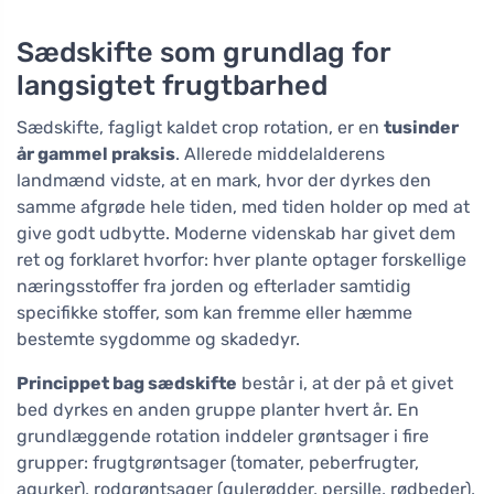
Sædskifte som grundlag for
langsigtet frugtbarhed
Sædskifte, fagligt kaldet crop rotation, er en
tusinder
år gammel praksis
. Allerede middelalderens
landmænd vidste, at en mark, hvor der dyrkes den
samme afgrøde hele tiden, med tiden holder op med at
give godt udbytte. Moderne videnskab har givet dem
ret og forklaret hvorfor: hver plante optager forskellige
næringsstoffer fra jorden og efterlader samtidig
specifikke stoffer, som kan fremme eller hæmme
bestemte sygdomme og skadedyr.
Princippet bag sædskifte
består i, at der på et givet
bed dyrkes en anden gruppe planter hvert år. En
grundlæggende rotation inddeler grøntsager i fire
grupper: frugtgrøntsager (tomater, peberfrugter,
agurker), rodgrøntsager (gulerødder, persille, rødbeder),