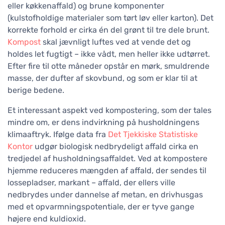
eller køkkenaffald) og brune komponenter
(kulstofholdige materialer som tørt løv eller karton). Det
korrekte forhold er cirka én del grønt til tre dele brunt.
Kompost
skal jævnligt luftes ved at vende det og
holdes let fugtigt – ikke vådt, men heller ikke udtørret.
Efter fire til otte måneder opstår en mørk, smuldrende
masse, der dufter af skovbund, og som er klar til at
berige bedene.
Et interessant aspekt ved kompostering, som der tales
mindre om, er dens indvirkning på husholdningens
klimaaftryk. Ifølge data fra
Det Tjekkiske Statistiske
Kontor
udgør biologisk nedbrydeligt affald cirka en
tredjedel af husholdningsaffaldet. Ved at kompostere
hjemme reduceres mængden af affald, der sendes til
lossepladser, markant – affald, der ellers ville
nedbrydes under dannelse af metan, en drivhusgas
med et opvarmningspotentiale, der er tyve gange
højere end kuldioxid.