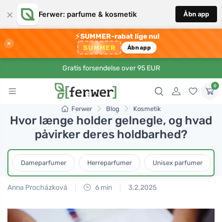
×
Ferwer: parfume & kosmetik
Åbn app
⚡
SUMMER-rabat lige nu!
×
SUMMER
Åbn app
Gratis forsendelse over 95 EUR
0
Ferwer
Blog
Kosmetik
Hvor længe holder gelnegle, og hvad
påvirker deres holdbarhed?
Dameparfumer
Herreparfumer
Unisex parfumer
Anna Procházková
6 min
3.2.2025