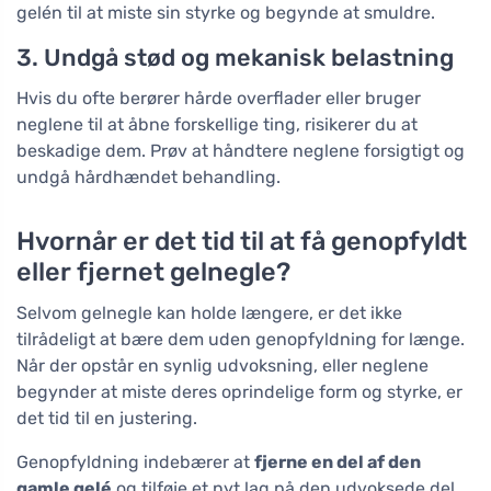
gelén til at miste sin styrke og begynde at smuldre.
3. Undgå stød og mekanisk belastning
Hvis du ofte berører hårde overflader eller bruger
neglene til at åbne forskellige ting, risikerer du at
beskadige dem. Prøv at håndtere neglene forsigtigt og
undgå hårdhændet behandling.
Hvornår er det tid til at få genopfyldt
eller fjernet gelnegle?
Selvom gelnegle kan holde længere, er det ikke
tilrådeligt at bære dem uden genopfyldning for længe.
Når der opstår en synlig udvoksning, eller neglene
begynder at miste deres oprindelige form og styrke, er
det tid til en justering.
Genopfyldning indebærer at
fjerne en del af den
gamle gelé
og tilføje et nyt lag på den udvoksede del