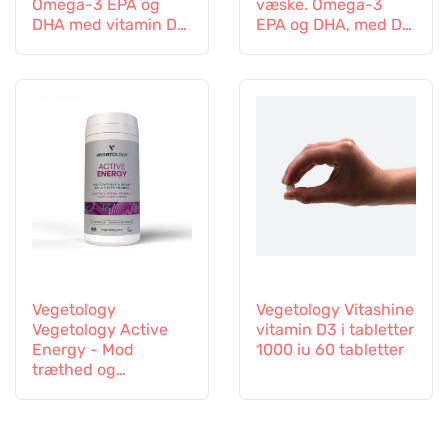
Omega-3 EPA og
væske. Omega-3
DHA med vitamin D3,
EPA og DHA, med D-
flydende 150 ml,
vitamin, 150 ml
usmagret
Vegetology
Vegetology Vitashine
Vegetology Active
vitamin D3 i tabletter
Energy - Mod
1000 iu 60 tabletter
træthed og
udmattelse, 60
kapsler