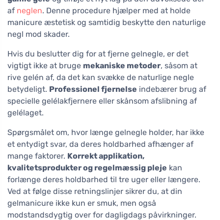
af
neglen
. Denne procedure hjælper med at holde
manicure æstetisk og samtidig beskytte den naturlige
negl mod skader.
Hvis du beslutter dig for at fjerne gelnegle, er det
vigtigt ikke at bruge
mekaniske metoder
, såsom at
rive gelén af, da det kan svække de naturlige negle
betydeligt.
Professionel fjernelse
indebærer brug af
specielle gelélakfjernere eller skånsom afslibning af
gelélaget.
Spørgsmålet om, hvor længe gelnegle holder, har ikke
et entydigt svar, da deres holdbarhed afhænger af
mange faktorer.
Korrekt applikation,
kvalitetsprodukter og regelmæssig pleje
kan
forlænge deres holdbarhed til tre uger eller længere.
Ved at følge disse retningslinjer sikrer du, at din
gelmanicure ikke kun er smuk, men også
modstandsdygtig over for dagligdags påvirkninger.