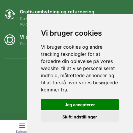
Gratis ombytning og returnering
Du kan returnere eller bytte din ordre når som helst inden for
90 dage
Vi bruger cookies
Vi støtter Trees.org
For hver ordre planter vi et træ! Læs mere
Om os
.
Vi bruger cookies og andre
tracking teknologier for at
forbedre din oplevelse på vores
website, til at vise personaliseret
indhold, målrettede annoncer og
til at forstå hvor vores besøgende
kommer fra.
Jeg accepterer
Skift indstillinger
© Topshelf s.r.o. Alle rettigheder forbeholdes.
Kategori
Søg
Kurv