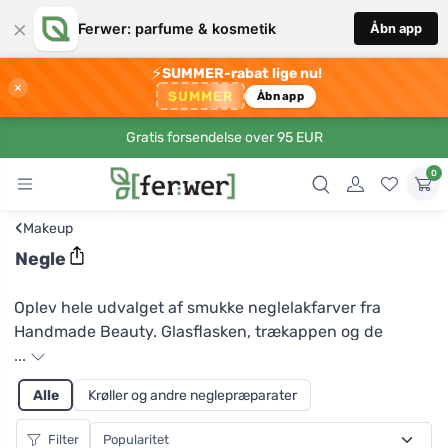
×
Ferwer: parfume & kosmetik
Åbn app
⚡
SUMMER-rabat lige nu!
×
SUMMER
Åbn app
Gratis forsendelse over 95 EUR
0
‹
Makeup
Negle
Oplev hele udvalget af smukke neglelakfarver fra
Handmade Beauty. Glasflasken, trækappen og de
glamourøse farver vil ikke lade dig sove, du er bare nødt
...
til at prøve dem. Neglelakkerne er fri for farlige stoffer
Alle
Krøller og andre neglepræparater
som f.eks. toluen, formaldehyd, parabener og syntetisk
kamfer, som findes i konventionelle neglelakker. Ikke
Filter