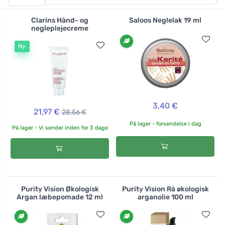
desto mindre har de en fremragende dækkeeffekt og er
holdbare. Ud over de mange farver tilbyder mærket
Clarins Hånd- og
Saloos Neglelak 19 ml
også en neglebåndsfjerner eller en top coat, der
negleplejecreme
fremskynder tørringen og beskytter farven mod
Ny
afskalning.
3,40 €
21,97 €
28,56 €
På lager - forsendelse i dag
På lager - Vi sender inden for 3 dage
Purity Vision Økologisk
Purity Vision Rå økologisk
Argan læbepomade 12 ml
arganolie 100 ml