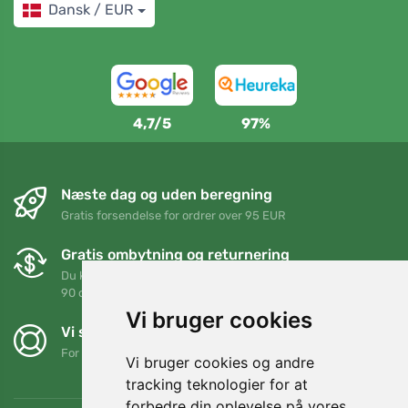
Dansk / EUR
4,7/5
97%
Næste dag og uden beregning
Gratis forsendelse for ordrer over 95 EUR
Gratis ombytning og returnering
Du kan returnere eller bytte din ordre når som helst inden for
90 dage
Vi bruger cookies
Vi støtter Trees.org
For hver ordre planter vi et træ! Læs mere
Om os
.
Vi bruger cookies og andre
tracking teknologier for at
forbedre din oplevelse på vores