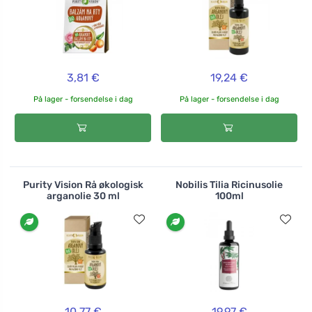
3,81 €
19,24 €
På lager - forsendelse i dag
På lager - forsendelse i dag
Purity Vision Rå økologisk
Nobilis Tilia Ricinusolie
arganolie 30 ml
100ml
10,77 €
19,97 €