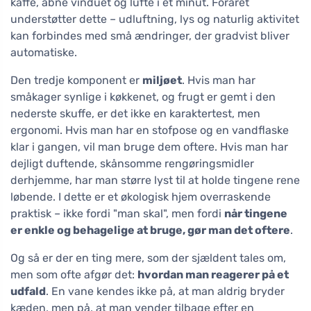
kaffe, åbne vinduet og lufte i et minut. Foråret
understøtter dette – udluftning, lys og naturlig aktivitet
kan forbindes med små ændringer, der gradvist bliver
automatiske.
Den tredje komponent er
miljøet
. Hvis man har
småkager synlige i køkkenet, og frugt er gemt i den
nederste skuffe, er det ikke en karaktertest, men
ergonomi. Hvis man har en stofpose og en vandflaske
klar i gangen, vil man bruge dem oftere. Hvis man har
dejligt duftende, skånsomme rengøringsmidler
derhjemme, har man større lyst til at holde tingene rene
løbende. I dette er et økologisk hjem overraskende
praktisk – ikke fordi "man skal", men fordi
når tingene
er enkle og behagelige at bruge, gør man det oftere
.
Og så er der en ting mere, som der sjældent tales om,
men som ofte afgør det:
hvordan man reagerer på et
udfald
. En vane kendes ikke på, at man aldrig bryder
kæden, men på, at man vender tilbage efter en