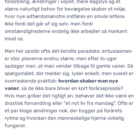
forestilling. Ændringer i vejret, mere dagslys og et
større naturligt behov for bevægelse skaber et miljø,
hvor nye adfærdsmønstre indføres en smule lettere.
Ikke fordi det går af sig selv, men fordi
omstændighederne endelig ikke arbejder så markant
imod os.
Men her opstår ofte det kendte paradoks: entusiasmen
er stor, planerne endnu større, men efter to uger
opdager man, at man vender tilbage til gamle vaner. Så
spørgsmålet, der melder sig, lyder enkelt, men svaret er
overraskende praktisk:
hvordan skaber man nye
vaner
, så de ikke bare bliver en kort forårsepisode?
Hvis man griber det rigtigt an, behøver det ikke være en
drastisk forvandling eller "et nyt liv fra mandag". Ofte er
et par kloge ændringer nok, der bygger på forårets
rytme og hvordan den menneskelige hjerne virkelig
fungerer.