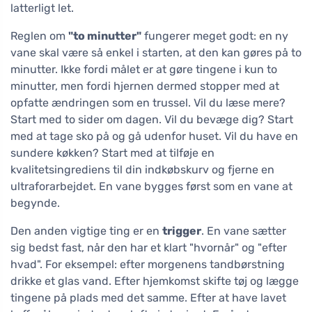
latterligt let.
Reglen om
"to minutter"
fungerer meget godt: en ny
vane skal være så enkel i starten, at den kan gøres på to
minutter. Ikke fordi målet er at gøre tingene i kun to
minutter, men fordi hjernen dermed stopper med at
opfatte ændringen som en trussel. Vil du læse mere?
Start med to sider om dagen. Vil du bevæge dig? Start
med at tage sko på og gå udenfor huset. Vil du have en
sundere køkken? Start med at tilføje en
kvalitetsingrediens til din indkøbskurv og fjerne en
ultraforarbejdet. En vane bygges først som en vane at
begynde.
Den anden vigtige ting er en
trigger
. En vane sætter
sig bedst fast, når den har et klart "hvornår" og "efter
hvad". For eksempel: efter morgenens tandbørstning
drikke et glas vand. Efter hjemkomst skifte tøj og lægge
tingene på plads med det samme. Efter at have lavet