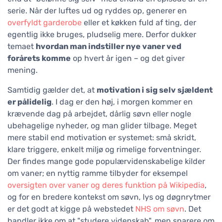
serie. Når der luftes ud og ryddes op, generer en
overfyldt garderobe
eller et køkken fuld af ting, der
egentlig ikke bruges, pludselig mere. Derfor dukker
temaet
hvordan man indstiller nye vaner ved
forårets komme
op hvert år igen – og det giver
mening.
Samtidig gælder det, at
motivation i sig selv sjældent
er pålidelig
. I dag er den høj, i morgen kommer en
krævende dag på arbejdet, dårlig søvn eller nogle
ubehagelige nyheder, og man glider tilbage. Meget
mere stabil end motivation er systemet: små skridt,
klare triggere, enkelt miljø og rimelige forventninger.
Der findes mange gode populærvidenskabelige kilder
om vaner; en nyttig ramme tilbyder for eksempel
oversigten over vaner og deres funktion på Wikipedia
,
og for en bredere kontekst om søvn, lys og døgnrytmer
er det godt at kigge på webstedet
NHS om søvn
. Det
handler ikke om at "studere videnskab", men snarere om