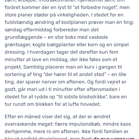
foråret kommer der en lyst til "at forbedre noget", men
store planer støder på virkeligheden. I stedet for en
fuldstændig ændring af kostplanen prøver man én ting:
søndag eftermiddag forbereder man det
grundlæggende – en stor boks med vaskede
grøntsager, kogte bælgplanter eller korn og en simpel
dressing. I hverdagen tager det derefter kun fem
minutter at lave en middag, der ikke føles som et
projekt. Samtidig placerer man en kurv i gangen til
sortering af ting "der hører til et andet sted" – en lille
ting, der sparer nerver om aftenen. Og fordi vejret er
godt, går man ud i ti minutter efter aftensmaden i
stedet for at rydde op "til sidste blodsdråbe", bare en
tur rundt om blokken for at lufte hovedet.
Efter en måned viser det sig, at der er ændret
overraskende meget: færre impulsindkøb, mindre kaos
derhjemme, mere ro om aftenen. Ikke fordi familien er
blevet perfekt disciplineret, men fordi
de nye vaner var