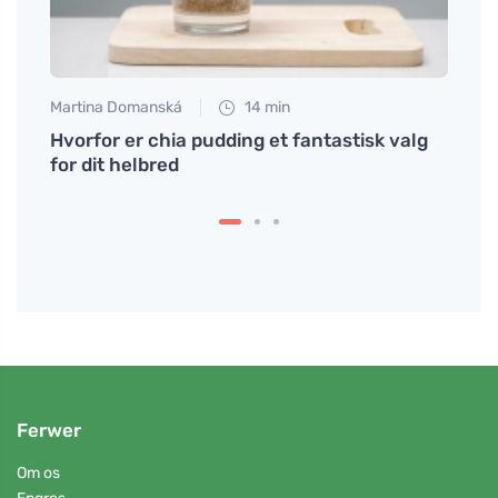
Martina Domanská
14 min
Eva No
l ro.
Hvorfor er chia pudding et fantastisk valg
Forde
for dit helbred
og g
Ferwer
Om os