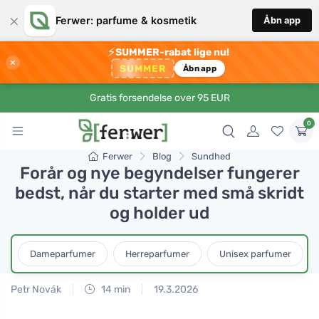
×
Ferwer: parfume & kosmetik
Åbn app
⚡
SUMMER-rabat lige nu!
×
SUMMER
Åbn app
Gratis forsendelse over 95 EUR
0
Ferwer
Blog
Sundhed
Forår og nye begyndelser fungerer
bedst, når du starter med små skridt
og holder ud
Dameparfumer
Herreparfumer
Unisex parfumer
Petr Novák
14 min
19.3.2026