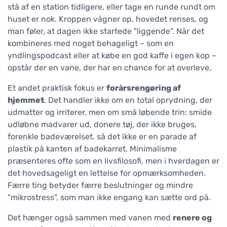
stå af en station tidligere, eller tage en runde rundt om
huset er nok. Kroppen vågner op, hovedet renses, og
man føler, at dagen ikke startede "liggende". Når det
kombineres med noget behageligt – som en
yndlingspodcast eller at købe en god kaffe i egen kop –
opstår der en vane, der har en chance for at overleve.
Et andet praktisk fokus er
forårsrengøring af
hjemmet
. Det handler ikke om en total oprydning, der
udmatter og irriterer, men om små løbende trin: smide
udløbne madvarer ud, donere tøj, der ikke bruges,
forenkle badeværelset, så det ikke er en parade af
plastik på kanten af badekarret. Minimalisme
præsenteres ofte som en livsfilosofi, men i hverdagen er
det hovedsageligt en lettelse for opmærksomheden.
Færre ting betyder færre beslutninger og mindre
"mikrostress", som man ikke engang kan sætte ord på.
Det hænger også sammen med vanen med
renere og