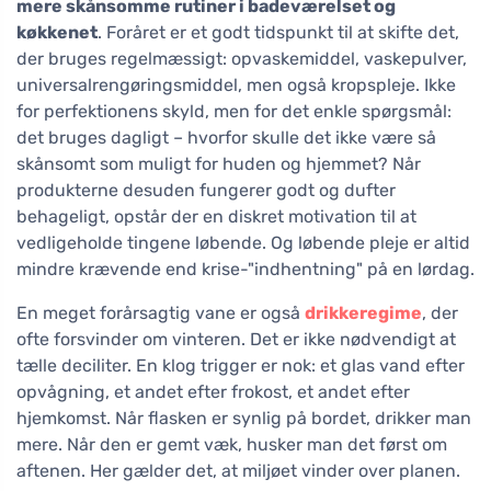
mere skånsomme rutiner i badeværelset og
køkkenet
. Foråret er et godt tidspunkt til at skifte det,
der bruges regelmæssigt: opvaskemiddel, vaskepulver,
universalrengøringsmiddel, men også kropspleje. Ikke
for perfektionens skyld, men for det enkle spørgsmål:
det bruges dagligt – hvorfor skulle det ikke være så
skånsomt som muligt for huden og hjemmet? Når
produkterne desuden fungerer godt og dufter
behageligt, opstår der en diskret motivation til at
vedligeholde tingene løbende. Og løbende pleje er altid
mindre krævende end krise-"indhentning" på en lørdag.
En meget forårsagtig vane er også
drikkeregime
, der
ofte forsvinder om vinteren. Det er ikke nødvendigt at
tælle deciliter. En klog trigger er nok: et glas vand efter
opvågning, et andet efter frokost, et andet efter
hjemkomst. Når flasken er synlig på bordet, drikker man
mere. Når den er gemt væk, husker man det først om
aftenen. Her gælder det, at miljøet vinder over planen.