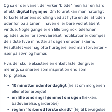
Og så er der vaner, der virker "bløde", men har en hård
effekt:
digital hygiejne
. Om foråret kan man naturligt
forkorte aftenens scrolling ved at flytte en del af tiden
udenfor, på altanen, i haven eller bare ved et åbent
vindue. Nogle gange er en lille ting nok: telefonen
oplades uden for soveværelset, notifikationer dæmpes,
de sidste tyve minutter af dagen er uden skærm.
Resultatet viser sig ofte hurtigere, end man forventer –
især på søvn og humør.
Hvis der skulle eksistere en enkelt liste, der giver
mening, så snarere som inspiration end som
forpligtelse:
10 minutter udenfor dagligt
(helst om morgenen
eller efter arbejde)
en lille ændring i hjemmet om ugen
(køkken,
badeværelse, garderobe)
reglen "forbered første skridt"
(tøj til bevægelse,