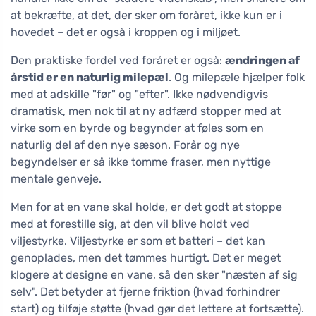
at bekræfte, at det, der sker om foråret, ikke kun er i
hovedet – det er også i kroppen og i miljøet.
Den praktiske fordel ved foråret er også:
ændringen af
årstid er en naturlig milepæl
. Og milepæle hjælper folk
med at adskille "før" og "efter". Ikke nødvendigvis
dramatisk, men nok til at ny adfærd stopper med at
virke som en byrde og begynder at føles som en
naturlig del af den nye sæson. Forår og nye
begyndelser er så ikke tomme fraser, men nyttige
mentale genveje.
Men for at en vane skal holde, er det godt at stoppe
med at forestille sig, at den vil blive holdt ved
viljestyrke. Viljestyrke er som et batteri – det kan
genoplades, men det tømmes hurtigt. Det er meget
klogere at designe en vane, så den sker "næsten af sig
selv". Det betyder at fjerne friktion (hvad forhindrer
start) og tilføje støtte (hvad gør det lettere at fortsætte).