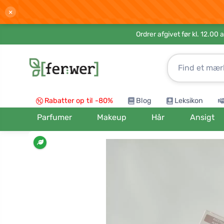
×
Ordrer afgivet før kl. 12.00 
Rabatter op til -80%
Blog
Leksikon
Parfumer
Makeup
Hår
Ansigt