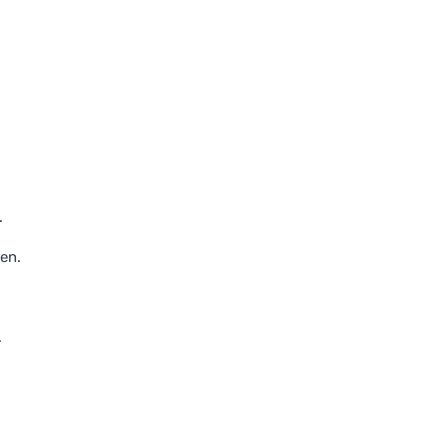
.
en.
.