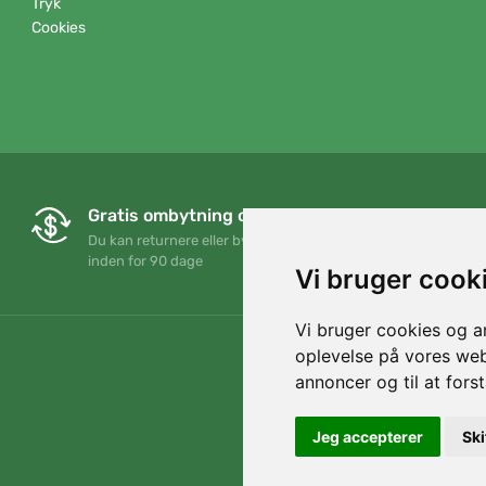
Tryk
Cookies
Gratis ombytning og returnering
Du kan returnere eller bytte din ordre når som helst
inden for 90 dage
Vi bruger cook
Vi bruger cookies og an
oplevelse på vores webs
annoncer og til at for
Jeg accepterer
Ski