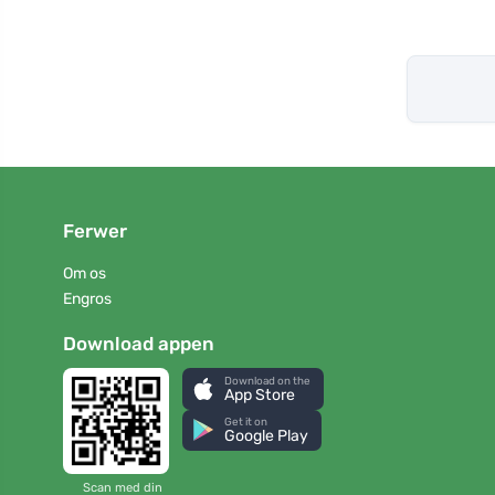
Ferwer
Om os
Engros
Download appen
Download on the
App Store
Get it on
Google Play
Scan med din