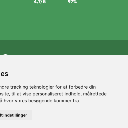
4,7/5
97%
Vi støtter Trees.org
For hver ordre planter vi et træ! Læs mere
Om os
.
ies
dre tracking teknologier for at forbedre din
ite, til at vise personaliseret indhold, målrettede
stå hvor vores besøgende kommer fra.
ft indstillinger