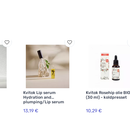
Kvitok Lip serum
Kvitok Rosehip olie BI
Hydration and
(30 ml) - koldpresset
plumping/Lip serum
Plump and hydration 7
13,19 €
10,29 €
ml