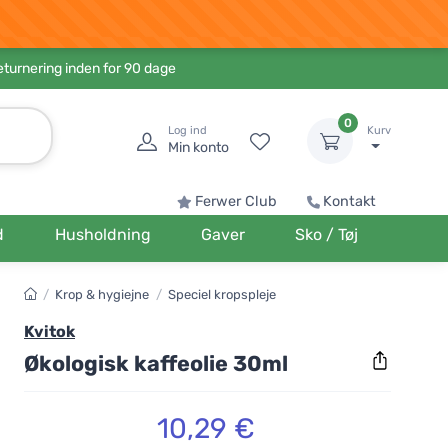
eturnering inden for 90 dage
0
Log ind
Kurv
Min konto
Ferwer Club
Kontakt
d
Husholdning
Gaver
Sko / Tøj
/
Krop & hygiejne
/
Speciel kropspleje
Kvitok
Økologisk kaffeolie 30ml
10,29 €