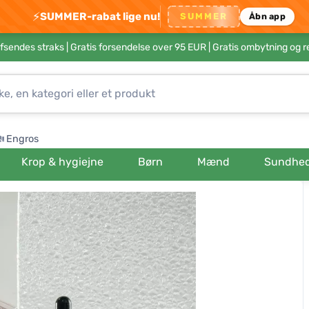
⚡
SUMMER-rabat lige nu!
SUMMER
Åbn app
afsendes straks |
Gratis forsendelse over 95 EUR
| Gratis ombytning og r
Engros
Krop & hygiejne
Børn
Mænd
Sundhe