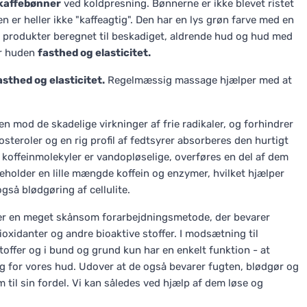
kaffebønner
ved koldpresning. Bønnerne er ikke blevet ristet
n er heller ikke "kaffeagtig". Den har en lys grøn farve med en
 produkter beregnet til beskadiget, aldrende hud og hud med
er huden
fasthed og elasticitet.
asthed og elasticitet.
Regelmæssig massage hjælper med at
 mod de skadelige virkninger af frie radikaler, og forhindrer
osteroler og en rig profil af fedtsyrer absorberes den hurtigt
koffeinmolekyler er vandopløselige, overføres en del af dem
deholder en lille mængde koffein og enzymer, hvilket hjælper
så blødgøring af cellulite.
t er en meget skånsom forarbejdningsmetode, der bevarer
ioxidanter og andre bioaktive stoffer. I modsætning til
toffer og i bund og grund kun har en enkelt funktion - at
ing for vores hud. Udover at de også bevarer fugten, blødgør og
til sin fordel. Vi kan således ved hjælp af dem løse og