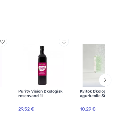
O
Purity Vision Økologisk
Kvitok Økologisk
rosenvand 1 l
agurkeolie 30ml
29,52 €
10,29 €