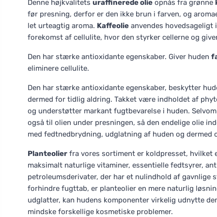
Denne højkvalitets
uraffinerede olie
opnås fra grønne
før presning, derfor er den ikke brun i farven, og aromae
let urteagtig aroma.
Kaffeolie
anvendes hovedsageligt i
forekomst af cellulite, hvor den styrker cellerne og giv
Den har stærke antioxidante egenskaber. Giver huden
f
eliminere cellulite.
Den har stærke antioxidante egenskaber, beskytter huden
dermed for tidlig aldring. Takket være indholdet af phyt
og understøtter markant fugtbevarelse i huden. Selvom 
også til olien under presningen, så den endelige olie in
med fedtnedbrydning, udglatning af huden og dermed og
Planteolier
fra vores sortiment er koldpresset, hvilke
maksimalt naturlige vitaminer, essentielle fedtsyrer, ant
petroleumsderivater, der har et nulindhold af gavnlige s
forhindre fugttab, er planteolier en mere naturlig løsn
udglatter, kan hudens komponenter virkelig udnytte dem 
mindske forskellige kosmetiske problemer.