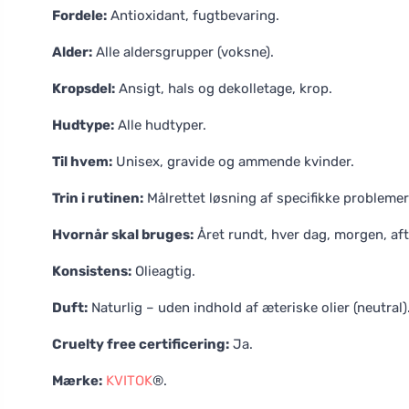
Fordele:
Antioxidant, fugtbevaring.
Alder:
Alle aldersgrupper (voksne).
Kropsdel:
Ansigt, hals og dekolletage, krop.
Hudtype:
Alle hudtyper.
Til hvem:
Unisex, gravide og ammende kvinder.
Trin i rutinen:
Målrettet løsning af specifikke problemer
Hvornår skal bruges:
Året rundt, hver dag, morgen, aft
Konsistens:
Olieagtig.
Duft:
Naturlig – uden indhold af æteriske olier (neutral)
Cruelty free certificering:
Ja.
Mærke:
KVITOK
®.