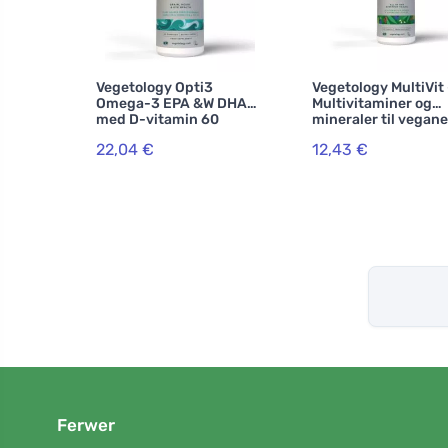
Vegetology Opti3
Vegetology MultiVit 
Omega-3 EPA &W DHA
Multivitaminer og
med D-vitamin 60
mineraler til vegane
kapsler
60 tabletter
22,04 €
12,43 €
Ferwer