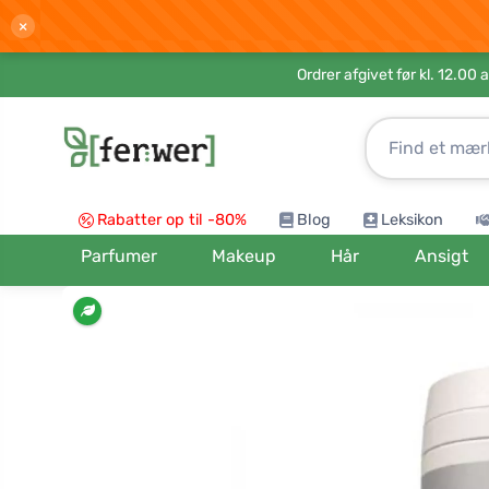
×
Ordrer afgivet før kl. 12.00 
Rabatter op til -80%
Blog
Leksikon
Parfumer
Makeup
Hår
Ansigt