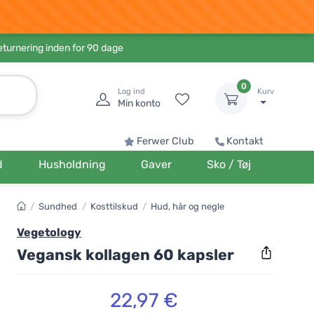
eturnering inden for 90 dage
0
Log ind
Kurv
Min konto
Ferwer Club
Kontakt
d
Husholdning
Gaver
Sko / Tøj
/
Sundhed
/
Kosttilskud
/
Hud, hår og negle
Vegetology
Vegansk kollagen 60 kapsler
22,97 €