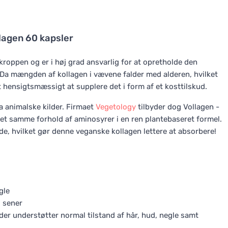
lagen 60 kapsler
kroppen og er i høj grad ansvarlig for at opretholde den
. Da mængden af kollagen i vævene falder med alderen, hvilket
t hensigtsmæssigt at supplere det i form af et kosttilskud.
a animalske kilder. Firmaet
Vegetology
tilbyder dog Vollagen -
 det samme forhold af aminosyrer i en ren plantebaseret formel.
e, hvilket gør denne veganske kollagen lettere at absorbere!
gle
g sener
, der understøtter normal tilstand af hår, hud, negle samt