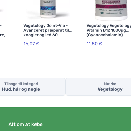
-
Vegetology Joint-Vie -
Vegetology Vegetolog
Avanceret præparat til
Vitamin B12 1000µg
re,
knogler og led 60
(Cyanocobalamin)
tabletter
graduel frigivelse 60
16,07 €
11,50 €
tabletter
Tilbage til kategori
Mærke
Hud, hår og negle
Vegetology
Alt om at købe