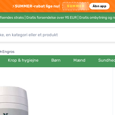
⚡
SUMMER-rabat lige nu!
SUMMER
Åbn app
afsendes straks |
Gratis forsendelse over 95 EUR
| Gratis ombytning og r
Engros
Krop & hygiejne
Børn
Mænd
Sundhe