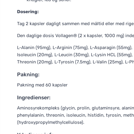
Dosering:
Tag 2 kapsler dagligt sammen med måltid eller med rige
Den daglige dosis Vollagen® (2 x kapsler, 1000 mg) in
L-Alanin (95mg), L-Arginin (75mg), L-Asparagin (55mg), 
Isoleucin (20mg), L-Leucin (30mg), L-Lysin HCL (55mg), 
Threonin (20mg), L-Tyrosin (7.5mg), L-Valin (25mg), L-P
Pakning:
Pakning med 60 kapsler
Ingredienser:
Aminosyrekompleks (glycin, prolin, glutaminsyre, alanin, 
phenylalanin, threonin, isoleucin, histidin, tyrosin, me
(hydroxypropylmethylcellulose).