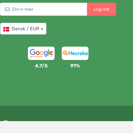
Log ind
Dansk / EUR
4,7/5
97%
Vi støtter Trees.org
For hver ordre planter vi et træ! Læs mere
Om os
.