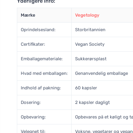
Yderligere info:
Mærke
Vegetology
Oprindelsesland:
Storbritannien
Certifikater:
Vegan Society
Emballagemateriale:
Sukkerørsplast
Hvad med emballagen:
Genanvendelig emballage
Indhold af pakning:
60 kapsler
Dosering:
2 kapsler dagligt
Opbevaring:
Opbevares på et køligt og t
Velegnet til:
Voksne, vegetarer og vegan