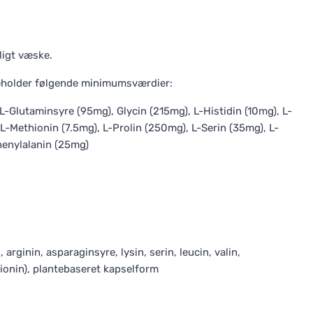
ligt væske.
deholder følgende minimumsværdier:
L-Glutaminsyre (95mg), Glycin (215mg), L-Histidin (10mg), L-
L-Methionin (7.5mg), L-Prolin (250mg), L-Serin (35mg), L-
henylalanin (25mg)
arginin, asparaginsyre, lysin, serin, leucin, valin,
thionin), plantebaseret kapselform