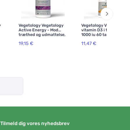
y
Vegetology Vegetology
Vegetology Vitashine
Active Energy - Mod
vitamin D3 i tabletter
træthed og udmattelse,
1000 iu 60 tabletter
60 kapsler
19,15 €
11,47 €
Tilmeld dig vores nyhedsbrev