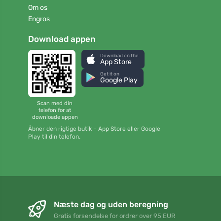
Om os
Engros
Download appen
Download on the
App Store
Get it on
Google Play
Scan med din
telefon for at
downloade appen
Åbner den rigtige butik – App Store eller Google
Play til din telefon.
Næste dag og uden beregning
Gratis forsendelse for ordrer over 95 EUR