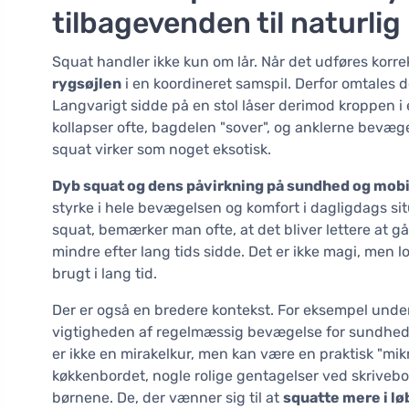
tilbagevenden til naturli
Squat handler ikke kun om lår. Når det udføres korre
rygsøjlen
i en koordineret samspil. Derfor omtale
Langvarigt sidde på en stol låser derimod kroppen i 
kollapser ofte, bagdelen "sover", og anklerne bevæge
squat virker som noget eksotisk.
Dyb squat og dens påvirkning på sundhed og mobi
styrke i hele bevægelsen og komfort i dagligdags sit
squat, bemærker man ofte, at det bliver lettere at gå
mindre efter lang tids sidde. Det er ikke magi, men l
brugt i lang tid.
Der er også en bredere kontekst. For eksempel unde
vigtigheden af regelmæssig bevægelse for sundhed 
er ikke en mirakelkur, men kan være en praktisk "mi
køkkenbordet, nogle rolige gentagelser ved skrivebor
børnene. De, der vænner sig til at
squatte mere i lø