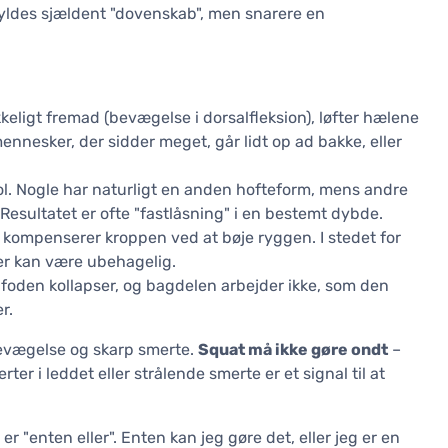
kyldes sjældent "dovenskab", men snarere en
kkeligt fremad (bevægelse i dorsalfleksion), løfter hælene
ennesker, der sidder meget, går lidt op ad bakke, eller
rol. Nogle har naturligt en anden hofteform, mens andre
esultatet er ofte "fastlåsning" i en bestemt dybde.
r, kompenserer kroppen ved at bøje ryggen. I stedet for
er kan være ubehagelig.
i foden kollapser, og bagdelen arbejder ikke, som den
r.
bevægelse og skarp smerte.
Squat må ikke gøre ondt
–
er i leddet eller strålende smerte er et signal til at
er "enten eller". Enten kan jeg gøre det, eller jeg er en