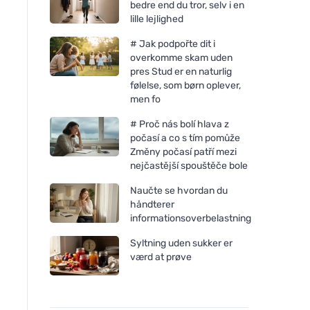
bedre end du tror, selv i en
lille lejlighed
# Jak podpořte dit i
overkomme skam uden
pres Stud er en naturlig
følelse, som børn oplever,
men fo
# Proč nás bolí hlava z
počasí a co s tím pomůže
Změny počasí patří mezi
nejčastější spouštěče bole
Bombus Raw protein Cocoa
Bombus Raw protei
Naučte se hvordan du
beans 50g
butter 50g
håndterer
informationsoverbelastning
Syltning uden sukker er
værd at prøve