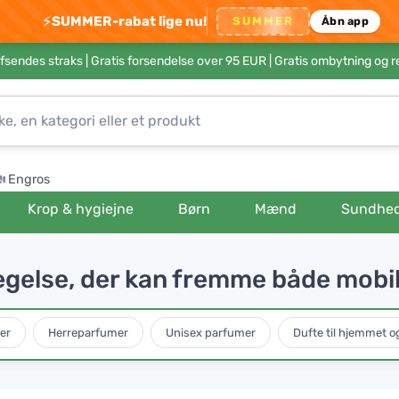
⚡
SUMMER-rabat lige nu!
SUMMER
Åbn app
afsendes straks |
Gratis forsendelse over 95 EUR
| Gratis ombytning og r
Engros
Krop & hygiejne
Børn
Mænd
Sundhe
gelse, der kan fremme både mobilit
er
Herreparfumer
Unisex parfumer
Dufte til hjemmet og