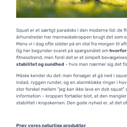
Squat er et særligt paradoks i den moderne tid: de f
århundreder har menneskekroppen brugt det som en he
Mens vi i dag ofte sidder på en stol fra morgen til af
Og her begynder svaret på spørgsmålet om
hvorfor
fitnesstrend, men fordi det er et simpelt bevægelse
stabilitet og sundhed
– hvis man nærmer sig det fo
Måske kender du det: man forsøger at gå ned i squat
indad, ryggen runder, og en alarmklokke ringer i hov
stor forskel mellem "jeg kan ikke lave en dyb squat" 
information – kroppen fortæller blot, at den mangler
stabilitet i kropskernen. Den gode nyhed er, at det 
Prøv vores naturlige produkter