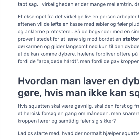
tabt sag. I virkeligheden er der mange mellemtrin, d
Et eksempel fra det virkelige liv: en person arbejd
aftenen vil de løfte en kasse med æbler og føler pluds
og anklerne protesterer. Så de begynder med en si
prøver i stedet for at læne sig mod bordet en
støtte
dørkarmen og glider langsomt ned kun til den dybde, 
at de kan komme dybere, hælene forbliver oftere på jor
fordi de "arbejdede hårdt", men fordi de gav kroppe
Hvordan man laver en dyb
gøre, hvis man ikke kan s
Hvis squatten skal være gavnlig, skal den først og
et heroisk forsøg en gang om måneden, men snarere
kroppen lærer og samtidig føler sig sikker?
Lad os starte med, hvad der normalt hjælper squatten