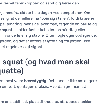
er respekterer kroppen og samtidig lærer den.
er hjemmefra, sidder hele dagen ved computeren. Om
elig, at de hellere må "bøje sig i taljen", fordi knæene
mpel ændring: mens de laver mad, tager de en pause og
t squat
– holder fast i skabsdørens håndtag eller
hvor de føler sig stabile. Efter nogle uger opdager de,
den, og det er lettere at løfte ting fra jorden. Ikke
n et regelmæssigt signal.
 squat (og hvad man skal
quatte)
 fremmest være
bæredygtig
. Det handler ikke om at gøre
 om kort, gentagen praksis. Hvordan gør man, så
: en stabil fod, plads til knæene, afslappede ankler,