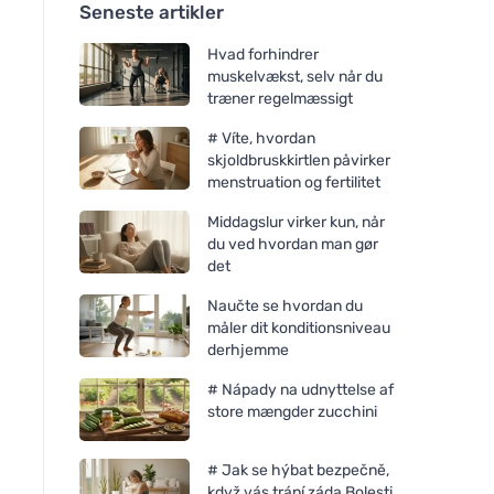
Seneste artikler
Hvad forhindrer
muskelvækst, selv når du
træner regelmæssigt
# Víte, hvordan
skjoldbruskkirtlen påvirker
menstruation og fertilitet
Middagslur virker kun, når
du ved hvordan man gør
det
Naučte se hvordan du
måler dit konditionsniveau
derhjemme
# Nápady na udnyttelse af
store mængder zucchini
# Jak se hýbat bezpečně,
když vás trápí záda Bolesti