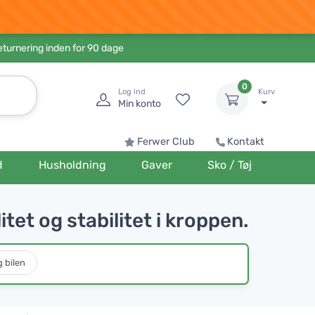
eturnering inden for 90 dage
0
Log ind
Kurv
Min konto
Ferwer Club
Kontakt
d
Husholdning
Gaver
Sko / Tøj
et og stabilitet i kroppen.
 bilen