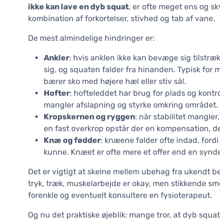
ikke kan lave en dyb squat
, er ofte meget ens og s
kombination af forkortelser, stivhed og tab af vane.
De mest almindelige hindringer er:
Ankler
: hvis anklen ikke kan bevæge sig tilstræ
sig, og squaten falder fra hinanden. Typisk for m
bærer sko med højere hæl eller stiv sål.
Hofter
: hofteleddet har brug for plads og kont
mangler afslapning og styrke omkring området. R
Kropskernen og ryggen
: når stabilitet mangle
en fast overkrop opstår der en kompensation, d
Knæ og fødder
: knæene falder ofte indad, ford
kunne. Knæet er ofte mere et offer end en synde
Det er vigtigt at skelne mellem ubehag fra ukendt 
tryk, træk, muskelarbejde er okay, men stikkende smert
forenkle og eventuelt konsultere en fysioterapeut.
Og nu det praktiske øjeblik: mange tror, at dyb squat 