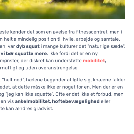
leste kender det som en øvelse fra fitnesscentret, men i
lt almindelig position til hvile, arbejde og samtale.
ten, var
dyb squat
i mange kulturer det "naturlige sæde".
 vi bør squatte mere
. Ikke fordi det er en ny
smønster, der diskret kan understøtte
mobilitet
,
rnuftigt og uden overanstrengelse.
 "helt ned", hælene begynder at løfte sig, knæene falder
edet, at dette måske ikke er noget for en. Men der er en
og "jeg kan ikke squatte". Ofte er det ikke et forbud, men
 en vis
ankelmobilitet, hoftebevægelighed
eller
ofte kan ændres gradvist.