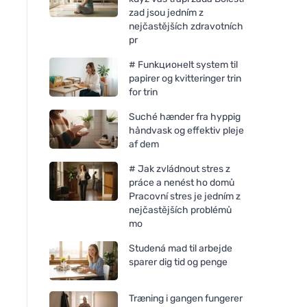
zad jsou jedním z
nejčastějších zdravotních
pr
# Funkционelt system til
papirer og kvitteringer trin
for trin
Suché hænder fra hyppig
håndvask og effektiv pleje
af dem
# Jak zvládnout stres z
práce a nenést ho domů
Pracovní stres je jedním z
nejčastějších problémů
mo
Studená mad til arbejde
sparer dig tid og penge
Træning i gangen fungerer