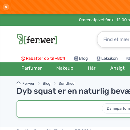
×
Ordrer afgivet før kl. 12.00 
Rabatter op til -80%
Blog
Leksikon
Parfumer
Makeup
Hår
Ansigt
Ferwer
Blog
Sundhed
Dyb squat er en naturlig bevæ
Dameparfum