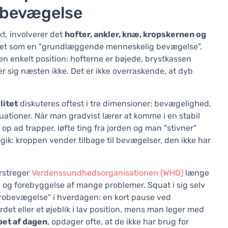
g bevægelse
kt, involverer det
hofter, ankler, knæ, kropskernen og
s det som en "grundlæggende menneskelig bevægelse".
en enkelt position: hofterne er bøjede, brystkassen
r sig næsten ikke. Det er ikke overraskende, at dyb
litet
diskuteres oftest i tre dimensioner: bevægelighed,
uationer. Når man gradvist lærer at komme i en stabil
 op ad trapper, løfte ting fra jorden og man "stivner"
ogik: kroppen vender tilbage til bevægelser, den ikke har
rstreger
Verdenssundhedsorganisationen (WHO)
længe
og forebyggelse af mange problemer. Squat i sig selv
krobevægelse" i hverdagen: en kort pause ved
det eller et øjeblik i lav position, mens man leger med
bet af dagen
, opdager ofte, at de ikke har brug for