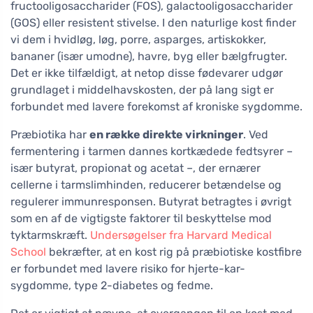
fructooligosaccharider (FOS), galactooligosaccharider
(GOS) eller resistent stivelse. I den naturlige kost finder
vi dem i hvidløg, løg, porre, asparges, artiskokker,
bananer (især umodne), havre, byg eller bælgfrugter.
Det er ikke tilfældigt, at netop disse fødevarer udgør
grundlaget i middelhavskosten, der på lang sigt er
forbundet med lavere forekomst af kroniske sygdomme.
Præbiotika har
en række direkte virkninger
. Ved
fermentering i tarmen dannes kortkædede fedtsyrer –
især butyrat, propionat og acetat –, der ernærer
cellerne i tarmslimhinden, reducerer betændelse og
regulerer immunresponsen. Butyrat betragtes i øvrigt
som en af de vigtigste faktorer til beskyttelse mod
tyktarmskræft.
Undersøgelser fra Harvard Medical
School
bekræfter, at en kost rig på præbiotiske kostfibre
er forbundet med lavere risiko for hjerte-kar-
sygdomme, type 2-diabetes og fedme.