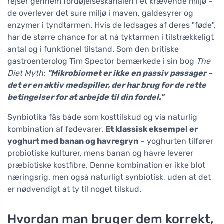
rejser gennem fordøjelseskanalen i et krævende miljø –
de overlever det sure miljø i maven, galdesyrer og
enzymer i tyndtarmen. Hvis de ledsages af deres "føde",
har de større chance for at nå tyktarmen i tilstrækkeligt
antal og i funktionel tilstand. Som den britiske
gastroenterolog Tim Spector bemærkede i sin bog
The
Diet Myth
:
"Mikrobiomet er ikke en passiv passager –
det er en aktiv medspiller, der har brug for de rette
betingelser for at arbejde til din fordel."
Synbiotika fås både som kosttilskud og via naturlig
kombination af fødevarer.
Et klassisk eksempel er
yoghurt med banan og havregryn
– yoghurten tilfører
probiotiske kulturer, mens banan og havre leverer
præbiotiske kostfibre. Denne kombination er ikke blot
næringsrig, men også naturligt synbiotisk, uden at det
er nødvendigt at ty til noget tilskud.
Hvordan man bruger dem korrekt,