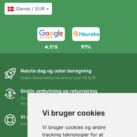
Dansk / EUR
4,7/5
97%
Næste dag og uden beregning
Gratis forsendelse for ordrer over 95 EUR
Gratis ombytning og returnering
Du kan returnere eller bytte din ordre når som helst inden for
90 dage
Vi bruger cookies
Vi støtter Trees.org
For hver ordre planter vi et træ! Læs mere
Om os
.
Vi bruger cookies og andre
tracking teknologier for at