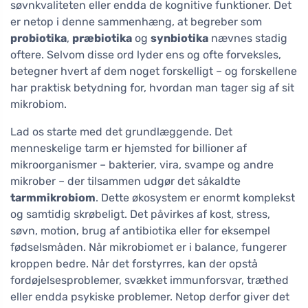
søvnkvaliteten eller endda de kognitive funktioner. Det
er netop i denne sammenhæng, at begreber som
probiotika
,
præbiotika
og
synbiotika
nævnes stadig
oftere. Selvom disse ord lyder ens og ofte forveksles,
betegner hvert af dem noget forskelligt – og forskellene
har praktisk betydning for, hvordan man tager sig af sit
mikrobiom.
Lad os starte med det grundlæggende. Det
menneskelige tarm er hjemsted for billioner af
mikroorganismer – bakterier, vira, svampe og andre
mikrober – der tilsammen udgør det såkaldte
tarmmikrobiom
. Dette økosystem er enormt komplekst
og samtidig skrøbeligt. Det påvirkes af kost, stress,
søvn, motion, brug af antibiotika eller for eksempel
fødselsmåden. Når mikrobiomet er i balance, fungerer
kroppen bedre. Når det forstyrres, kan der opstå
fordøjelsesproblemer, svækket immunforsvar, træthed
eller endda psykiske problemer. Netop derfor giver det