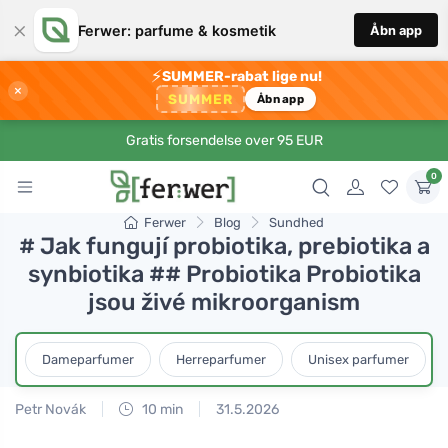
×
Ferwer: parfume & kosmetik
Åbn app
⚡
SUMMER-rabat lige nu!
×
SUMMER
Åbn app
Gratis forsendelse over 95 EUR
0
Ferwer
Blog
Sundhed
# Jak fungují probiotika, prebiotika a
synbiotika ## Probiotika Probiotika
jsou živé mikroorganism
Dameparfumer
Herreparfumer
Unisex parfumer
Petr Novák
10 min
31.5.2026