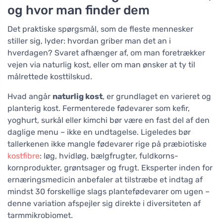
og hvor man finder dem
Det praktiske spørgsmål, som de fleste mennesker
stiller sig, lyder: hvordan griber man det an i
hverdagen? Svaret afhænger af, om man foretrækker
vejen via naturlig kost, eller om man ønsker at ty til
målrettede kosttilskud.
Hvad angår
naturlig kost
, er grundlaget en varieret og
planterig kost. Fermenterede fødevarer som kefir,
yoghurt, surkål eller kimchi bør være en fast del af den
daglige menu – ikke en undtagelse. Ligeledes bør
tallerkenen ikke mangle fødevarer rige på præbiotiske
kostfibre
: løg, hvidløg, bælgfrugter, fuldkorns-
kornprodukter, grøntsager og frugt. Eksperter inden for
ernæringsmedicin anbefaler at tilstræbe et indtag af
mindst 30 forskellige slags plantefødevarer om ugen –
denne variation afspejler sig direkte i diversiteten af
tarmmikrobiomet.