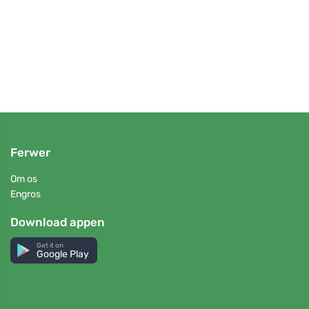
u
dukke
reage
Ferwer
Om os
Engros
Download appen
Get it on
Google Play