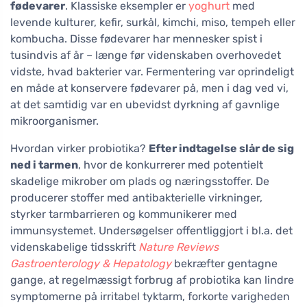
fødevarer
. Klassiske eksempler er
yoghurt
med
levende kulturer, kefir, surkål, kimchi, miso, tempeh eller
kombucha. Disse fødevarer har mennesker spist i
tusindvis af år – længe før videnskaben overhovedet
vidste, hvad bakterier var. Fermentering var oprindeligt
en måde at konservere fødevarer på, men i dag ved vi,
at det samtidig var en ubevidst dyrkning af gavnlige
mikroorganismer.
Hvordan virker probiotika?
Efter indtagelse slår de sig
ned i tarmen
, hvor de konkurrerer med potentielt
skadelige mikrober om plads og næringsstoffer. De
producerer stoffer med antibakterielle virkninger,
styrker tarmbarrieren og kommunikerer med
immunsystemet. Undersøgelser offentliggjort i bl.a. det
videnskabelige tidsskrift
Nature Reviews
Gastroenterology & Hepatology
bekræfter gentagne
gange, at regelmæssigt forbrug af probiotika kan lindre
symptomerne på irritabel tyktarm, forkorte varigheden