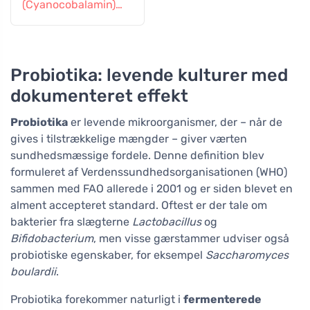
(Cyanocobalamin)
graduel frigivelse 60
tabletter
Probiotika: levende kulturer med
dokumenteret effekt
Probiotika
er levende mikroorganismer, der – når de
gives i tilstrækkelige mængder – giver værten
sundhedsmæssige fordele. Denne definition blev
formuleret af Verdenssundhedsorganisationen (WHO)
sammen med FAO allerede i 2001 og er siden blevet en
alment accepteret standard. Oftest er der tale om
bakterier fra slægterne
Lactobacillus
og
Bifidobacterium
, men visse gærstammer udviser også
probiotiske egenskaber, for eksempel
Saccharomyces
boulardii
.
Probiotika forekommer naturligt i
fermenterede