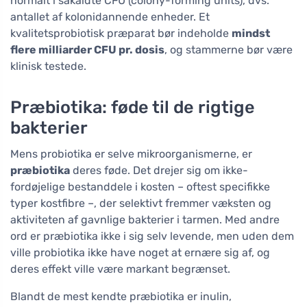
normalt i såkaldte CFU (colony-forming units), dvs.
antallet af kolonidannende enheder. Et
kvalitetsprobiotisk præparat bør indeholde
mindst
flere milliarder CFU pr. dosis
, og stammerne bør være
klinisk testede.
Præbiotika: føde til de rigtige
bakterier
Mens probiotika er selve mikroorganismerne, er
præbiotika
deres føde. Det drejer sig om ikke-
fordøjelige bestanddele i kosten – oftest specifikke
typer kostfibre –, der selektivt fremmer væksten og
aktiviteten af gavnlige bakterier i tarmen. Med andre
ord er præbiotika ikke i sig selv levende, men uden dem
ville probiotika ikke have noget at ernære sig af, og
deres effekt ville være markant begrænset.
Blandt de mest kendte præbiotika er inulin,