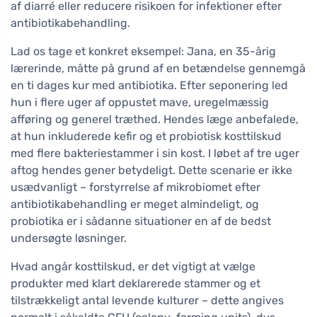
af diarré eller reducere risikoen for infektioner efter
antibiotikabehandling.
Lad os tage et konkret eksempel: Jana, en 35-årig
lærerinde, måtte på grund af en betændelse gennemgå
en ti dages kur med antibiotika. Efter seponering led
hun i flere uger af oppustet mave, uregelmæssig
afføring og generel træthed. Hendes læge anbefalede,
at hun inkluderede kefir og et probiotisk kosttilskud
med flere bakteriestammer i sin kost. I løbet af tre uger
aftog hendes gener betydeligt. Dette scenarie er ikke
usædvanligt – forstyrrelse af mikrobiomet efter
antibiotikabehandling er meget almindeligt, og
probiotika er i sådanne situationer en af de bedst
undersøgte løsninger.
Hvad angår kosttilskud, er det vigtigt at vælge
produkter med klart deklarerede stammer og et
tilstrækkeligt antal levende kulturer – dette angives