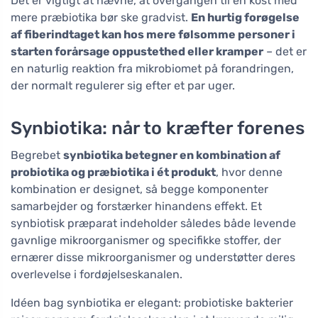
Det er vigtigt at nævne, at overgangen til en kost med
mere præbiotika bør ske gradvist.
En hurtig forøgelse
af fiberindtaget kan hos mere følsomme personer i
starten forårsage oppustethed eller kramper
– det er
en naturlig reaktion fra mikrobiomet på forandringen,
der normalt regulerer sig efter et par uger.
Synbiotika: når to kræfter forenes
Begrebet
synbiotika betegner en kombination af
probiotika og præbiotika i ét produkt
, hvor denne
kombination er designet, så begge komponenter
samarbejder og forstærker hinandens effekt. Et
synbiotisk præparat indeholder således både levende
gavnlige mikroorganismer og specifikke stoffer, der
ernærer disse mikroorganismer og understøtter deres
overlevelse i fordøjelseskanalen.
Idéen bag synbiotika er elegant: probiotiske bakterier