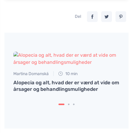
Del
Martina Domanská
10 min
Alopecia og alt, hvad der er værd at vide om
årsager og behandlingsmuligheder
Petr N
ázet v
Hvorf