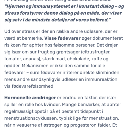
"Hjernen og immunsystemet er i konstant dialog – og
stress forstyrrer denne dialog på en måde, der viser
sig selv i de mindste detaljer af vores helbred."
Ud over stress er der en række andre udløsere, der er
værd at bemærke.
Visse fødevarer
øger dokumenteret
risikoen for aphter hos følsomme personer. Det drejer
sig især om sur frugt og grøntsager (citrusfrugter,
tomater, ananas), stærk mad, chokolade, kaffe og
nødder. Mekanismen er ikke den samme for alle
fødevarer – sure fødevarer irriterer direkte slimhinden,
mens andre sandsynligvis udløser en immunreaktion
via fødevarefølsomhed.
Hormonelle ændringer
er endnu en faktor, der især
spiller en rolle hos kvinder. Mange bemærker, at aphter
regelmæssigt opstår på et bestemt tidspunkt i
menstruationscyklussen, typisk lige før menstruation,
når niveauerne af østrogen og progesteron falder. Et