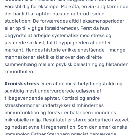
Forestil dig for eksempel Markéta, en 35-årig lærerinde,
der har lidt af aphter næsten uafbrudt siden
studietiden. De forværredes altid i eksamensperioder
eller op til vigtige forældremøder. Først da hun
begyndte at arbejde systematisk med stress og
justerede sin kost, faldt hyppigheden af aphter
markant. Hendes historie er ikke enestående – mange
mennesker er slet ikke klar over den direkte
sammenhæng mellem psykisk belastning og tilstanden
i mundhulen.
Kronisk stress
er en af de mest betydningsfulde og
samtidig mest undervurderede udløsere af
tilbagevendende aphter. Kortisol og andre
stresshormoner undertrykker slimhindernes
immunfunktion og forstyrrer balancen i mundens
mikrobielle miljø. Resultatet er større sårbarhed i vævet
og nedsat evne til regeneration. Som den amerikanske
immunolog Esther Sternberg præcist bemærkede: