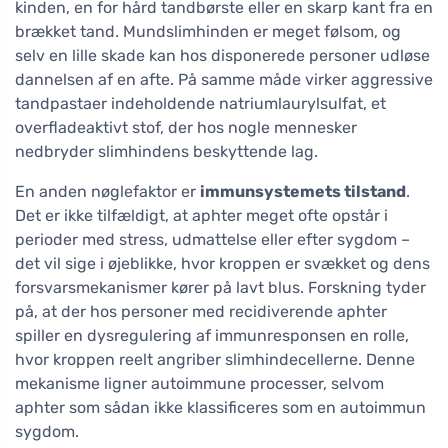
kinden, en for hård tandbørste eller en skarp kant fra en
brækket tand. Mundslimhinden er meget følsom, og
selv en lille skade kan hos disponerede personer udløse
dannelsen af en afte. På samme måde virker aggressive
tandpastaer indeholdende natriumlaurylsulfat, et
overfladeaktivt stof, der hos nogle mennesker
nedbryder slimhindens beskyttende lag.
En anden nøglefaktor er
immunsystemets tilstand
.
Det er ikke tilfældigt, at aphter meget ofte opstår i
perioder med stress, udmattelse eller efter sygdom –
det vil sige i øjeblikke, hvor kroppen er svækket og dens
forsvarsmekanismer kører på lavt blus. Forskning tyder
på, at der hos personer med recidiverende aphter
spiller en dysregulering af immunresponsen en rolle,
hvor kroppen reelt angriber slimhindecellerne. Denne
mekanisme ligner autoimmune processer, selvom
aphter som sådan ikke klassificeres som en autoimmun
sygdom.