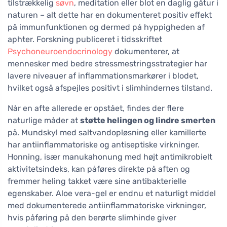
tilstrækkelig
søvn
, meditation eller blot en daglig gåtur i
naturen – alt dette har en dokumenteret positiv effekt
på immunfunktionen og dermed på hyppigheden af
aphter. Forskning publiceret i tidsskriftet
Psychoneuroendocrinology
dokumenterer, at
mennesker med bedre stressmestringsstrategier har
lavere niveauer af inflammationsmarkører i blodet,
hvilket også afspejles positivt i slimhindernes tilstand.
Når en afte allerede er opstået, findes der flere
naturlige måder at
støtte helingen og lindre smerten
på. Mundskyl med saltvandopløsning eller kamillerte
har antiinflammatoriske og antiseptiske virkninger.
Honning, især manukahonung med højt antimikrobielt
aktivitetsindeks, kan påføres direkte på aften og
fremmer heling takket være sine antibakterielle
egenskaber. Aloe vera-gel er endnu et naturligt middel
med dokumenterede antiinflammatoriske virkninger,
hvis påføring på den berørte slimhinde giver