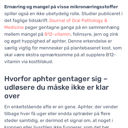
Ernæring og mangel på visse mikronæringsstoffer
spiller også en ikke ubetydelig rolle. Studier publiceret i
det faglige tidsskrift
Journal of Oral Pathology &
Medicine
peger gentagne gange på en sammenhæng
mellem mangel på
B12-vitamin
, folinsyre, jern og zink
og øget hyppighed af aphter. Denne erkendelse er
særlig vigtig for mennesker på plantebaseret kost, som
skal være ekstra opmærksomme på at supplere B12-
vitamin via kosttilskud.
Hvorfor aphter gentager sig –
udløsere du måske ikke er klar
over
En enkeltstående afte er en gene. Aphter, der vender
tilbage hver få uger eller endda optræder på flere
steder samtidig, er derimod et signal om, at noget i
kroppen eller livsstilen ikke fungerer, som det bør.