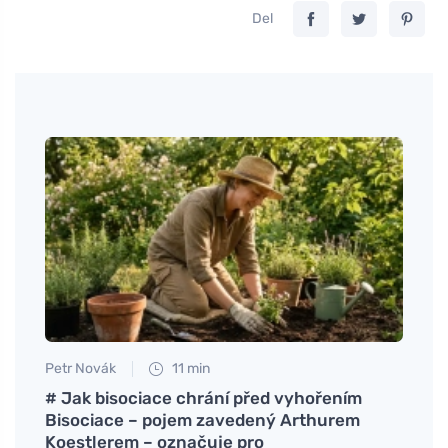
Del
Petr Novák
11 min
Eva No
ch a
# Jak bisociace chrání před vyhořením
Hvord
Bisociace – pojem zavedený Arthurem
søvn 
Koestlerem – označuje pro