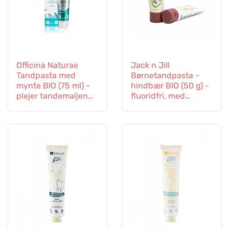
Officina Naturae
Jack n Jill
Tandpasta med
Børnetandpasta -
mynte BIO (75 ml) -
hindbær BIO (50 g) -
plejer tandemaljen
fluoridfri, med
og tandkødet
økologisk
calendulaekstrakt