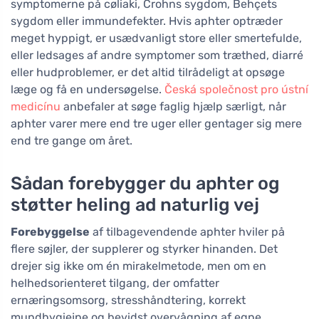
symptomerne på cøliaki, Crohns sygdom, Behçets
sygdom eller immundefekter. Hvis aphter optræder
meget hyppigt, er usædvanligt store eller smertefulde,
eller ledsages af andre symptomer som træthed, diarré
eller hudproblemer, er det altid tilrådeligt at opsøge
læge og få en undersøgelse.
Česká společnost pro ústní
medicínu
anbefaler at søge faglig hjælp særligt, når
aphter varer mere end tre uger eller gentager sig mere
end tre gange om året.
Sådan forebygger du aphter og
støtter heling ad naturlig vej
Forebyggelse
af tilbagevendende aphter hviler på
flere søjler, der supplerer og styrker hinanden. Det
drejer sig ikke om én mirakelmetode, men om en
helhedsorienteret tilgang, der omfatter
ernæringsomsorg, stresshåndtering, korrekt
mundhygiejne og bevidst overvågning af egne