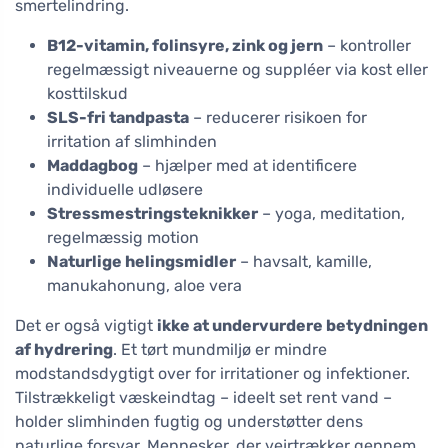
smertelindring.
B12-vitamin, folinsyre, zink og jern
– kontroller
regelmæssigt niveauerne og suppléer via kost eller
kosttilskud
SLS-fri tandpasta
– reducerer risikoen for
irritation af slimhinden
Maddagbog
– hjælper med at identificere
individuelle udløsere
Stressmestringsteknikker
– yoga, meditation,
regelmæssig motion
Naturlige helingsmidler
– havsalt, kamille,
manukahonung, aloe vera
Det er også vigtigt
ikke at undervurdere betydningen
af hydrering
. Et tørt mundmiljø er mindre
modstandsdygtigt over for irritationer og infektioner.
Tilstrækkeligt væskeindtag – ideelt set rent vand –
holder slimhinden fugtig og understøtter dens
naturlige forsvar. Mennesker, der vejrtrækker gennem