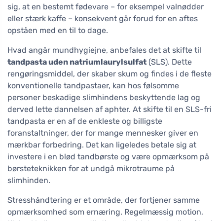
sig, at en bestemt fødevare – for eksempel valnødder
eller stærk kaffe – konsekvent går forud for en aftes
opståen med en til to dage.
Hvad angår mundhygiejne, anbefales det at skifte til
tandpasta uden natriumlaurylsulfat
(SLS). Dette
rengøringsmiddel, der skaber skum og findes i de fleste
konventionelle tandpastaer, kan hos følsomme
personer beskadige slimhindens beskyttende lag og
derved lette dannelsen af aphter. At skifte til en SLS-fri
tandpasta er en af de enkleste og billigste
foranstaltninger, der for mange mennesker giver en
mærkbar forbedring. Det kan ligeledes betale sig at
investere i en blød tandbørste og være opmærksom på
børsteteknikken for at undgå mikrotraume på
slimhinden.
Stresshåndtering er et område, der fortjener samme
opmærksomhed som ernæring. Regelmæssig motion,