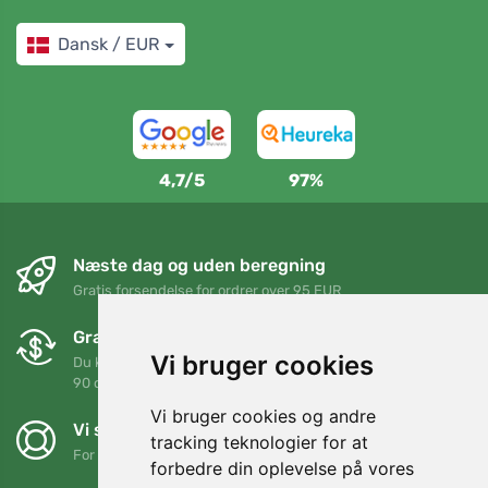
Dansk / EUR
4,7/5
97%
Næste dag og uden beregning
Gratis forsendelse for ordrer over 95 EUR
Gratis ombytning og returnering
Vi bruger cookies
Du kan returnere eller bytte din ordre når som helst inden for
90 dage
Vi bruger cookies og andre
Vi støtter Trees.org
tracking teknologier for at
For hver ordre planter vi et træ! Læs mere
Om os
.
forbedre din oplevelse på vores