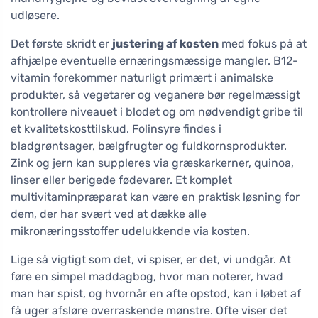
udløsere.
Det første skridt er
justering af kosten
med fokus på at
afhjælpe eventuelle ernæringsmæssige mangler. B12-
vitamin forekommer naturligt primært i animalske
produkter, så vegetarer og veganere bør regelmæssigt
kontrollere niveauet i blodet og om nødvendigt gribe til
et kvalitetskosttilskud. Folinsyre findes i
bladgrøntsager, bælgfrugter og fuldkornsprodukter.
Zink og jern kan suppleres via græskarkerner, quinoa,
linser eller berigede fødevarer. Et komplet
multivitaminpræparat kan være en praktisk løsning for
dem, der har svært ved at dække alle
mikronæringsstoffer udelukkende via kosten.
Lige så vigtigt som det, vi spiser, er det, vi undgår. At
føre en simpel maddagbog, hvor man noterer, hvad
man har spist, og hvornår en afte opstod, kan i løbet af
få uger afsløre overraskende mønstre. Ofte viser det