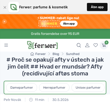
×
Ferwer: parfume & kosmetik
Åbn app
⚡
SUMMER-rabat lige nu!
×
SUMMER
Åbn app
Gratis forsendelse over 95 EUR
0
Ferwer
Blog
Sundhed
# Proč se opakují afty v ústech a jak
jim čelit ## Hvad er mundsår? Afty
(recidivující aftøs stoma
Dameparfumer
Herreparfumer
Unisex parfumer
Petr Novák
11 min
30.5.2026