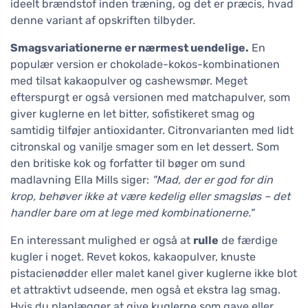
ideelt brændstof inden træning, og det er præcis, hvad
denne variant af opskriften tilbyder.
Smagsvariationerne er nærmest uendelige.
En
populær version er chokolade-kokos-kombinationen
med tilsat kakaopulver og cashewsmør. Meget
efterspurgt er også versionen med matchapulver, som
giver kuglerne en let bitter, sofistikeret smag og
samtidig tilføjer antioxidanter. Citronvarianten med lidt
citronskal og vanilje smager som en let dessert. Som
den britiske kok og forfatter til bøger om sund
madlavning Ella Mills siger:
"Mad, der er god for din
krop, behøver ikke at være kedelig eller smagsløs – det
handler bare om at lege med kombinationerne."
En interessant mulighed er også at
rulle
de færdige
kugler i noget. Revet kokos, kakaopulver, knuste
pistacienødder eller malet kanel giver kuglerne ikke blot
et attraktivt udseende, men også et ekstra lag smag.
Hvis du planlægger at give kuglerne som gave eller