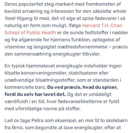
Deres popularitet steg markant med fremkomsten af
bevidst ernæring og interessen for den såkaldte
whole
food
-tilgang til mad, det vil sige at spise fødevarer i så
naturlig en form som muligt. Ifølge
Harvard T.H. Chan
School of Public Health
er de sunde fedtstoffer i nødder
og frø afgørende for hjernens funktion, optagelse af
vitaminer og langsigtet mæthedsfornemmelse – præcis
den sammensætning energikugler tilbyder.
En typisk hjemmelavet energikugle indeholder ingen
tilsatte konserveringsmidler, stabilisatorer eller
unødvendige tilsætningsstoffer, som er standarden i
kommercielle bars.
Du ved præcis, hvad du spiser,
fordi du selv har lavet det.
Og det er umådeligt
værdifuldt i en tid, hvor fødevareetiketterne er fyldt
med uforståelige navne på stoffer.
Lad os tage Petra som eksempel, en mor til to skolebørn
fra Brno, som begyndte at lave energikugler, efter at