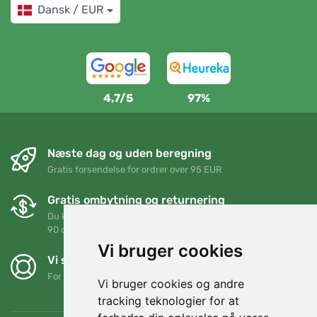
Dansk / EUR
4,7/5
97%
Næste dag og uden beregning
Gratis forsendelse for ordrer over 95 EUR
Gratis ombytning og returnering
Du kan returnere eller bytte din ordre når som helst inden for
90 dage
Vi bruger cookies
Vi støtter Trees.org
For hver ordre planter vi et træ! Læs mere
Om os
.
Vi bruger cookies og andre
tracking teknologier for at