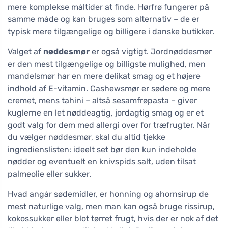
mere komplekse måltider at finde. Hørfrø fungerer på
samme måde og kan bruges som alternativ – de er
typisk mere tilgængelige og billigere i danske butikker.
Valget af
nøddesmør
er også vigtigt. Jordnøddesmør
er den mest tilgængelige og billigste mulighed, men
mandelsmør har en mere delikat smag og et højere
indhold af E-vitamin. Cashewsmør er sødere og mere
cremet, mens tahini – altså sesamfrøpasta – giver
kuglerne en let nøddeagtig, jordagtig smag og er et
godt valg for dem med allergi over for træfrugter. Når
du vælger nøddesmør, skal du altid tjekke
ingredienslisten: ideelt set bør den kun indeholde
nødder og eventuelt en knivspids salt, uden tilsat
palmeolie eller sukker.
Hvad angår sødemidler, er honning og ahornsirup de
mest naturlige valg, men man kan også bruge rissirup,
kokossukker eller blot tørret frugt, hvis der er nok af det