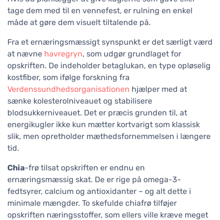
tage dem med til en vennefest, er rulning en enkel
måde at gøre dem visuelt tiltalende på.
Fra et ernæringsmæssigt synspunkt er det særligt værd
at nævne
havregryn
, som udgør grundlaget for
opskriften. De indeholder betaglukan, en type opløselig
kostfiber, som ifølge forskning fra
Verdenssundhedsorganisationen
hjælper med at
sænke kolesterolniveauet og stabilisere
blodsukkerniveauet. Det er præcis grunden til, at
energikugler ikke kun mætter kortvarigt som klassisk
slik, men opretholder mæthedsfornemmelsen i længere
tid.
Chia
-frø tilsat opskriften er endnu en
ernæringsmæssig skat. De er rige på omega-3-
fedtsyrer, calcium og antioxidanter – og alt dette i
minimale mængder. To skefulde chiafrø tilføjer
opskriften næringsstoffer, som ellers ville kræve meget