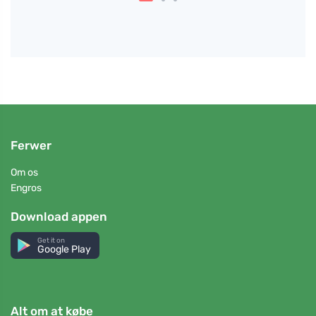
Ferwer
Om os
Engros
Download appen
Get it on
Google Play
Alt om at købe