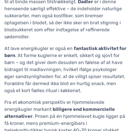
til at binde massen tilstrækkeligt.
Dadler
er i denne
henseende særligt effektive – de indeholder naturlige
sukkerarter, men også kostfiber, som bremser
optagelsen i blodet, så der ikke sker en brat stigning i
blodsukkeret som efter indtagelse af raffinerede
sødemidler.
At lave energikugler er også en
fantastisk aktivitet for
børn
. At forme kuglerne er enkelt, sikkert og sjovt for
børn – og det giver dem desuden en følelse af at have
bidraget til madlavningen, hvilket ifølge psykologer
øger sandsynligheden for, at de villigt spiser resultatet.
Forældre får dermed ikke blot en hurtig snack, men
også et kort fælles ritual i køkkenet.
Fra et økonomisk perspektiv er hjemmelavede
energikugler markant
billigere end kommercielle
alternativer
. Prisen på én hjemmelavet kugle ligger på
få kroner, mens premium-energibars i
helsekostbutikker typisk koster 40–70 kroner stykket.