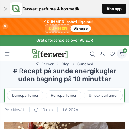
×
Ferwer: parfume & kosmetik
Åbn app
⚡
SUMMER-rabat lige nu!
×
SUMMER
Åbn app
Gratis forsendelse over 95 EUR
0
Ferwer
Blog
Sundhed
# Recept på sunde energikugler
uden bagning på 10 minutter
Dameparfumer
Herreparfumer
Unisex parfumer
Petr Novák
10 min
1.6.2026