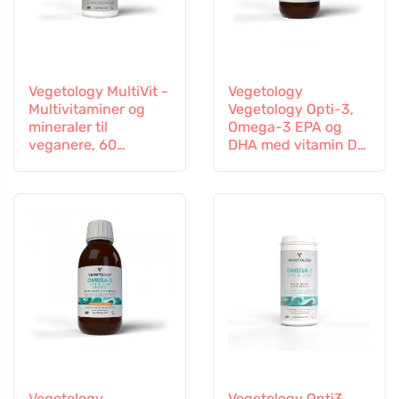
Vegetology MultiVit -
Vegetology
Multivitaminer og
Vegetology Opti-3,
mineraler til
Omega-3 EPA og
veganere, 60
DHA med vitamin D3,
tabletter
flydende 150 ml,
usmagret
Vegetology
Vegetology Opti3