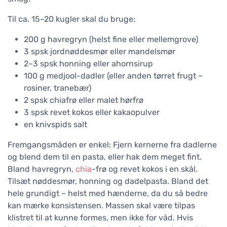
Til ca. 15–20 kugler skal du bruge:
200 g havregryn (helst fine eller mellemgrove)
3 spsk jordnøddesmør eller mandelsmør
2–3 spsk honning eller ahornsirup
100 g medjool-dadler (eller anden tørret frugt –
rosiner, tranebær)
2 spsk chiafrø eller malet hørfrø
3 spsk revet kokos eller kakaopulver
en knivspids salt
Fremgangsmåden er enkel: Fjern kernerne fra dadlerne
og blend dem til en pasta, eller hak dem meget fint.
Bland havregryn,
chia
-frø og revet kokos i en skål.
Tilsæt nøddesmør, honning og dadelpasta. Bland det
hele grundigt – helst med hænderne, da du så bedre
kan mærke konsistensen. Massen skal være tilpas
klistret til at kunne formes, men ikke for våd. Hvis