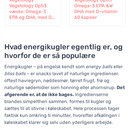
Vegetology Opti3
Omega-3 EPA &W
væske. Omega-3
DHA med D-vitamin
EPA og DHA, med D-
60 kapsler
vitamin, 150 ml
Hvad energikugler egentlig er, og
hvorfor de er så populære
Energikugler – på engelsk kendt som
energy balls
eller
bliss balls
– er snacks lavet af naturlige ingredienser,
oftest havregryn, nøddesmør, tørret frugt, frø og
naturlige sødemidler som honning eller ahornsirup.
Det
afgørende er, at de ikke bages.
Ingredienserne
blandes simpelthen sammen, formes til kugler og
sættes til at stivne i køleskabet. Hele processen tager
faktisk kun omkring ti minutter, hvorefter afkølingen i
køleskabet klarer sig selv uden yderligere arbejde.