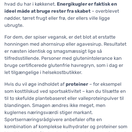
hvad du har i køkkenet.
Energikugler er faktisk en
ideel måde at bruge rester fra skabet
– overblevet
nødder, tørret frugt eller frø, der ellers ville ligge
ubrugte.
For dem, der spiser vegansk, er det blot at erstatte
honningen med ahornsirup eller agavesirup. Resultatet
er næsten identisk og smagsmæssigt lige så
tilfredsstillende. Personer med glutenintolerance kan
bruge certificerede glutenfrie havregryn, som i dag er
let tilgængelige i helsekostbutikker.
Hvis du vil øge indholdet af
proteiner
– for eksempel
som kosttilskud ved sportsaktivitet – kan du tilsætte en
til to skefulde plantebaseret eller valleproteinpulver til
blandingen. Smagen ændres ikke meget, men
kuglernes næringsværdi stiger markant.
Sportsernæringsrådgivere anbefaler ofte en
kombination af komplekse kulhydrater og proteiner som