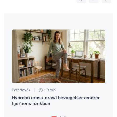
Petr Novák
10 min
Petr N
Hvordan cross-crawl bevægelser ændrer
# Tep
hjernens funktion
živin
indvi