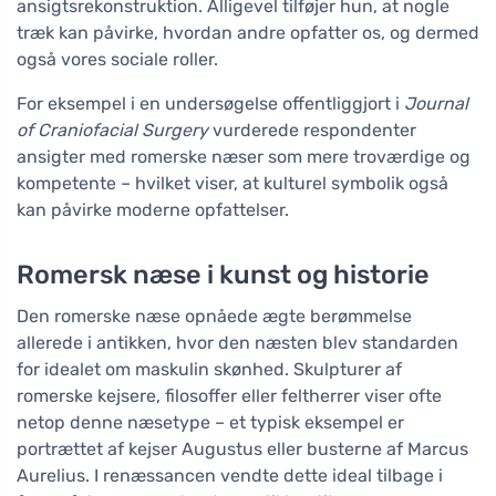
ansigtsrekonstruktion. Alligevel tilføjer hun, at nogle
træk kan påvirke, hvordan andre opfatter os, og dermed
også vores sociale roller.
For eksempel i en undersøgelse offentliggjort i
Journal
of Craniofacial Surgery
vurderede respondenter
ansigter med romerske næser som mere troværdige og
kompetente – hvilket viser, at kulturel symbolik også
kan påvirke moderne opfattelser.
Romersk næse i kunst og historie
Den romerske næse opnåede ægte berømmelse
allerede i antikken, hvor den næsten blev standarden
for idealet om maskulin skønhed. Skulpturer af
romerske kejsere, filosoffer eller feltherrer viser ofte
netop denne næsetype – et typisk eksempel er
portrættet af kejser Augustus eller busterne af Marcus
Aurelius. I renæssancen vendte dette ideal tilbage i