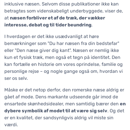
inklusive næsen. Selvom disse publikationer ikke kan
betragtes som videnskabeligt underbyggede, viser de,
at
næsen forbliver et af de træk, der vækker
interesse, debat og til tider beundring
.
I hverdagen er det ikke usædvanligt at høre
bemærkninger som "Du har næsen fra din bedstefar"
eller "Den næse giver dig kant". Næsen er nemlig ikke
kun et fysisk træk, men også et tegn på identitet. Den
kan fortælle en historie om vores oprindelse, familie og
personlige rejse – og nogle gange også om, hvordan vi
ser os selv.
Måske er det netop derfor, den romerske næse aldrig er
gået af mode. Dens markante udseende går imod de
ensartede skønhedsidealer, men samtidig bærer den
en
dybere symbolik af modet til at være sig selv
. Og det
er en kvalitet, der sandsynligvis aldrig vil miste sin
værdi.