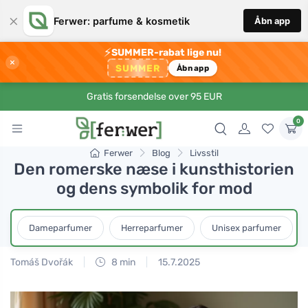
×
Ferwer: parfume & kosmetik
Åbn app
⚡
SUMMER-rabat lige nu!
×
SUMMER
Åbn app
Gratis forsendelse over 95 EUR
0
Ferwer
Blog
Livsstil
Den romerske næse i kunsthistorien
og dens symbolik for mod
Dameparfumer
Herreparfumer
Unisex parfumer
Tomáš Dvořák
8 min
15.7.2025