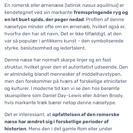
En romersk eller ørnenæse (latinsk
nasus aquilinus
) er
kendetegnet ved sin markante
fremspringende ryg og
en let buet spids, der peger nedad
. Profilen af denne
næsetype minder ofte om en ørnenæb, hvilket også er,
hvorfra den har sit navn. Det er ikke tilfældigt, at den
var så populær i antikkens kunst – den symboliserede
styrke, beslutsomhed og ledertalent.
Denne næse har normalt skarpe linjer og en fast
struktur, hvilket giver den et autoritativt udseende. Den
er almindelig blandt mennesker af middelhavstypen,
men den forekommer på tværs af forskellige etniciteter
og kulturer. I moderne tid kan vi se den hos berømte
skuespillere som Daniel Day-Lewis eller Adrien Brody,
hvis markante træk bærer netop denne næsetype.
Det er interessant, at
opfattelsen af den romerske
næse har ændret sig i forskellige perioder af
historien
. Mens den i det gamle Rom eller under