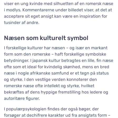
viser en ung kvinde med silhuetten af en romersk næse
i modlys. Kommentarerne under billedet viser, at det at
acceptere sit eget ansigt kan være en inspiration for
tusinder af andre.
Næsen som kulturelt symbol
I forskellige kulturer har næsen – og især en markant
form som den romerske – haft forskellige symbolske
betydninger. I japansk kultur betragtes en lille, fin næse
ofte som et ideal for kvindelig skønhed, mens en bred
næse i nogle afrikanske samfund er et tegn på status
og styrke. I den vestlige verden konnoterer den
romerske næse ofte intellekt og styrke, hvilket
bekræftes af dens hyppige fremstilling hos ledere og
autoritære figurer.
I populærpsykologien findes der også bøger, der
forsøger at dechifrere karakter ud fra ansigtets form –