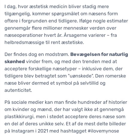
I dag, hvor æstetisk medicin bliver stadig mere
tilgængelig, kommer spørgsmålet om næsens form
oftere i forgrunden end tidligere. Ifølge nogle estimater
gennemgår flere millioner mennesker verden over
næseoperationer hvert år. Årsagerne varierer – fra
helbredsmæssige til rent æstetiske.
Der findes dog en modstrøm.
Bevægelsen for naturlig
skønhed
vinder frem, og med den trenden med at
acceptere forskellige næsetyper – inklusive dem, der
tidligere blev betragtet som "uønskede". Den romerske
næse bliver dermed et symbol på selvtillid og
autenticitet.
På sociale medier kan man finde hundreder af historier
om kvinder og mænd, der har valgt ikke at gennemgå
plastikkirurgi, men i stedet acceptere deres næse som
en del af deres unikke selv. Et af de mest delte billeder
på Instagram i 2021 med hashtagget #ilovemynose