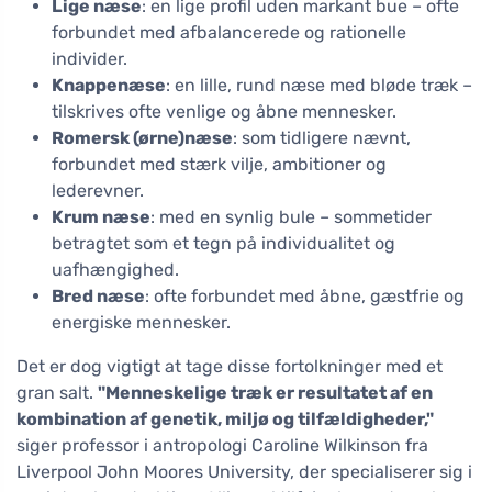
Lige næse
: en lige profil uden markant bue – ofte
forbundet med afbalancerede og rationelle
individer.
Knappenæse
: en lille, rund næse med bløde træk –
tilskrives ofte venlige og åbne mennesker.
Romersk (ørne)næse
: som tidligere nævnt,
forbundet med stærk vilje, ambitioner og
lederevner.
Krum næse
: med en synlig bule – sommetider
betragtet som et tegn på individualitet og
uafhængighed.
Bred næse
: ofte forbundet med åbne, gæstfrie og
energiske mennesker.
Det er dog vigtigt at tage disse fortolkninger med et
gran salt.
"Menneskelige træk er resultatet af en
kombination af genetik, miljø og tilfældigheder,"
siger professor i antropologi Caroline Wilkinson fra
Liverpool John Moores University, der specialiserer sig i