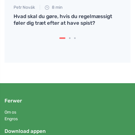
Petr Novák
8 min
Martin
den
Hvad skal du gøre, hvis du regelmæssigt
Minim
 stále
føler dig træt efter at have spist?
når d
din e
Ferwer
Om os
Engros
Download appen