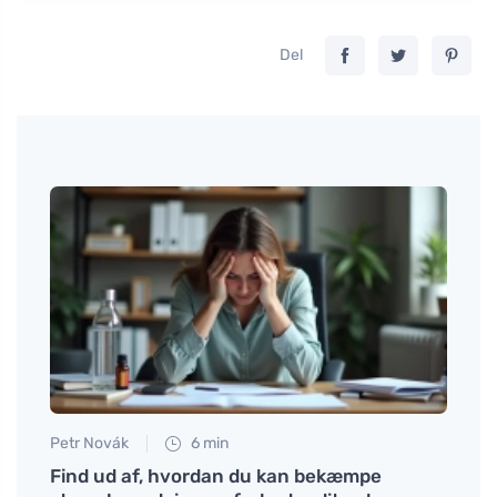
Del
Petr Novák
6 min
Martin
e og
Find ud af, hvordan du kan bekæmpe
Sukra