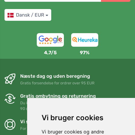
Dansk / EUR
4,7/5
97%
Næste dag og uden beregning
Gratis forsendelse for ordrer over 95 EUR
Gratis ombytning og returnering
Du kan returnere eller bytte din ordre når som helst inden for
90 dage
Vi bruger cookies
Vi støtter Trees.org
For hver ordre planter vi et træ! Læs mere
Om os
.
Vi bruger cookies og andre