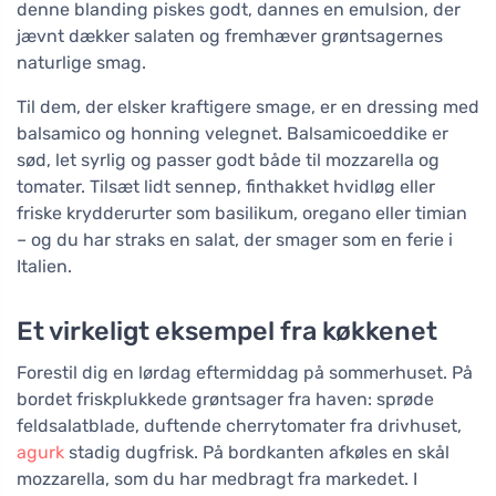
denne blanding piskes godt, dannes en emulsion, der
jævnt dækker salaten og fremhæver grøntsagernes
naturlige smag.
Til dem, der elsker kraftigere smage, er en dressing med
balsamico og honning velegnet. Balsamicoeddike er
sød, let syrlig og passer godt både til mozzarella og
tomater. Tilsæt lidt sennep, finthakket hvidløg eller
friske krydderurter som basilikum, oregano eller timian
– og du har straks en salat, der smager som en ferie i
Italien.
Et virkeligt eksempel fra køkkenet
Forestil dig en lørdag eftermiddag på sommerhuset. På
bordet friskplukkede grøntsager fra haven: sprøde
feldsalatblade, duftende cherrytomater fra drivhuset,
agurk
stadig dugfrisk. På bordkanten afkøles en skål
mozzarella, som du har medbragt fra markedet. I