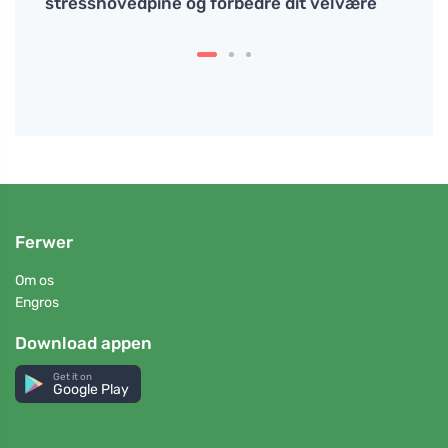
stresshovedpine og forbedre dit velvære
Ferwer
Om os
Engros
Download appen
Get it on
Google Play