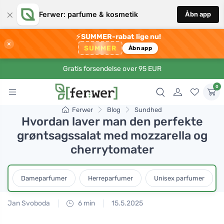
×
Ferwer: parfume & kosmetik
Åbn app
⚡
SUMMER-rabat lige nu!
×
SUMMER
Åbn app
Gratis forsendelse over 95 EUR
0
Ferwer
Blog
Sundhed
Hvordan laver man den perfekte
grøntsagssalat med mozzarella og
cherrytomater
Dameparfumer
Herreparfumer
Unisex parfumer
Jan Svoboda
6 min
15.5.2025