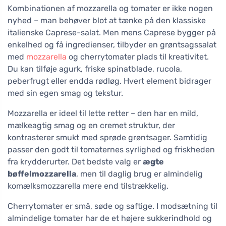
Kombinationen af mozzarella og tomater er ikke nogen
nyhed – man behøver blot at tænke på den klassiske
italienske Caprese-salat. Men mens Caprese bygger på
enkelhed og få ingredienser, tilbyder en grøntsagssalat
med
mozzarella
og cherrytomater plads til kreativitet.
Du kan tilføje agurk, friske spinatblade, rucola,
peberfrugt eller endda rødløg. Hvert element bidrager
med sin egen smag og tekstur.
Mozzarella er ideel til lette retter – den har en mild,
mælkeagtig smag og en cremet struktur, der
kontrasterer smukt med sprøde grøntsager. Samtidig
passer den godt til tomaternes syrlighed og friskheden
fra krydderurter. Det bedste valg er
ægte
bøffelmozzarella
, men til daglig brug er almindelig
komælksmozzarella mere end tilstrækkelig.
Cherrytomater er små, søde og saftige. I modsætning til
almindelige tomater har de et højere sukkerindhold og