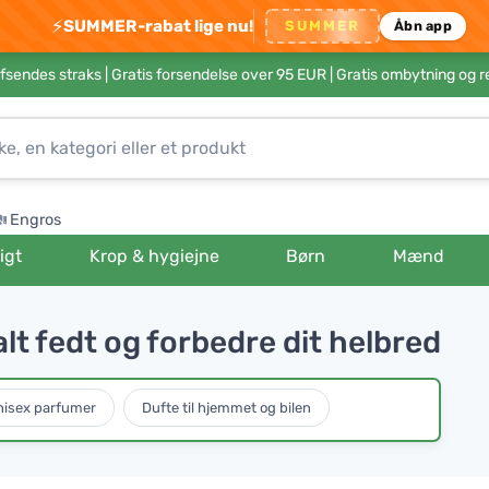
⚡
SUMMER-rabat lige nu!
SUMMER
Åbn app
afsendes straks |
Gratis forsendelse over 95 EUR
| Gratis ombytning og r
Engros
igt
Krop & hygiejne
Børn
Mænd
lt fedt og forbedre dit helbred
isex parfumer
Dufte til hjemmet og bilen