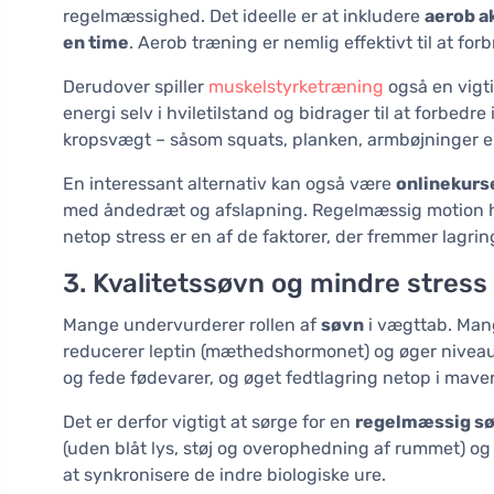
regelmæssighed. Det ideelle er at inkludere
aerob a
en time
. Aerob træning er nemlig effektivt til at for
Derudover spiller
muskelstyrketræning
også en vigt
energi selv i hviletilstand og bidrager til at forbe
kropsvægt – såsom squats, planken, armbøjninger eller 
En interessant alternativ kan også være
onlinekurse
med åndedræt og afslapning. Regelmæssig motion h
netop stress er en af de faktorer, der fremmer lagring
3. Kvalitetssøvn og mindre stress
Mange undervurderer rollen af
søvn
i vægttab. Mang
reducerer leptin (mæthedshormonet) og øger niveauet 
og fede fødevarer, og øget fedtlagring netop i mave
Det er derfor vigtigt at sørge for en
regelmæssig s
(uden blåt lys, støj og overophedning af rummet) og 
at synkronisere de indre biologiske ure.