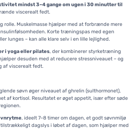
ktivitet mindst 3–4 gange om ugen i 30 minutter til
brænde viscerealt fedt.
ig rolle. Muskelmasse hjælper med at forbrænde mere
dre insulinfølsomheden. Korte træningspas med egen
lunges – kan alle klare selv i en lille lejlighed.
r i yoga eller pilates
, der kombinerer styrketræning
jælper desuden med at reducere stressniveauet – og
 af viscerealt fedt.
lende søvn øger niveauet af ghrelin (sulthormonet),
af kortisol. Resultatet er øget appetit, især efter søde
regionen.
øvnrytme
, ideelt 7–8 timer om dagen, et godt søvnmiljø
tilstrækkeligt dagslys i løbet af dagen, som hjælper med