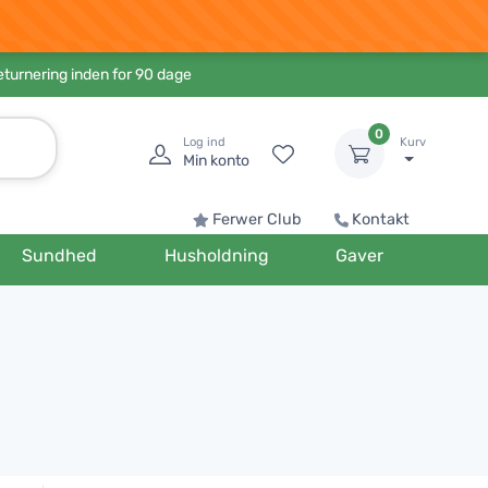
eturnering inden for 90 dage
0
Log ind
Kurv
Min konto
Ferwer Club
Kontakt
Sundhed
Husholdning
Gaver