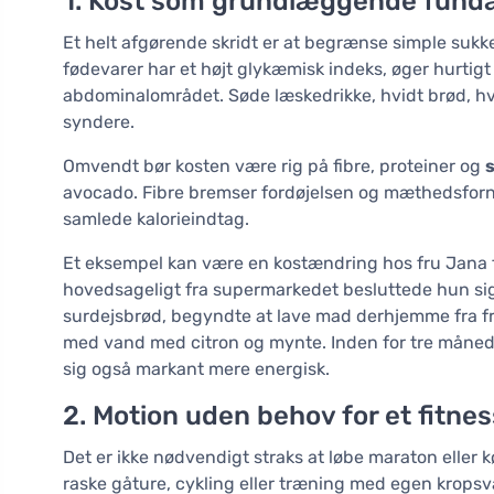
1. Kost som grundlæggende fun
Et helt afgørende skridt er at begrænse simple sukk
fødevarer har et højt glykæmisk indeks, øger hurtig
abdominalområdet. Søde læskedrikke, hvidt brød, hv
syndere.
Omvendt bør kosten være rig på fibre, proteiner og
avocado. Fibre bremser fordøjelsen og mæthedsforn
samlede kalorieindtag.
Et eksempel kan være en kostændring hos fru Jana f
hovedsageligt fra supermarkedet besluttede hun si
surdejsbrød, begyndte at lave mad derhjemme fra fr
med vand med citron og mynte. Inden for tre månede
sig også markant mere energisk.
2. Motion uden behov for et fitne
Det er ikke nødvendigt straks at løbe maraton eller
raske gåture, cykling eller træning med egen kropsv