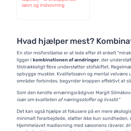
søvn og indsovning
Hvad hjælper mest? Kombina
En stor misforståelse er at lede efter ét enkelt "mira
ligger i
kombinationen af ændringer
, der understø
tilstrækkeligt fibre understøtter stofskiftet. Rege
opbygge muskler. Kvalitetssøvn og mental velvære u
områder forbindes, begynder kroppen effektivt at sli
Som den kendte ernæringsrådgiver Margit Slimákov
især om kvaliteten af næringsstoffer og livsstil."
Det kan også hjælpe at fokusere på en mere økologisk o
minimalt forarbejdede, støtter ikke kun sundheden,
Hjemmelavet madlavning med sæsonens råvarer, drikk