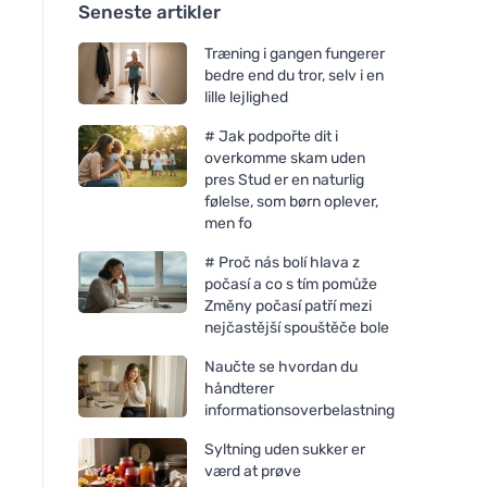
Seneste artikler
Træning i gangen fungerer
bedre end du tror, selv i en
lille lejlighed
# Jak podpořte dit i
overkomme skam uden
pres Stud er en naturlig
følelse, som børn oplever,
men fo
# Proč nás bolí hlava z
počasí a co s tím pomůže
Změny počasí patří mezi
nejčastější spouštěče bole
Naučte se hvordan du
håndterer
informationsoverbelastning
Syltning uden sukker er
værd at prøve