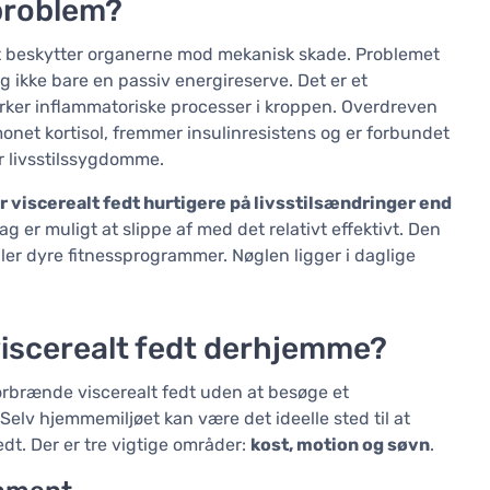
 problem?
det beskytter organerne mod mekanisk skade. Problemet
g ikke bare en passiv energireserve. Det er et
irker inflammatoriske processer i kroppen. Overdreven
net kortisol, fremmer insulinresistens og er forbundet
r livsstilssygdomme.
r viscerealt fedt hurtigere på livsstilsændringer end
tag er muligt at slippe af med det relativt effektivt. Den
ler dyre fitnessprogrammer. Nøglen ligger i daglige
viscerealt fedt derhjemme?
forbrænde viscerealt fedt uden at besøge et
. Selv hjemmemiljøet kan være det ideelle sted til at
fedt. Der er tre vigtige områder:
kost, motion og søvn
.