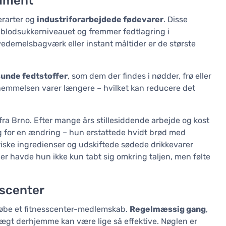
dament
erarter og
industriforarbejdede fødevarer
. Disse
t blodsukkerniveauet og fremmer fedtlagring i
edemelsbagværk eller instant måltider er de største
sunde fedtstoffer
, som dem der findes i nødder, frø eller
emmelsen varer længere – hvilket kan reducere det
ra Brno. Efter mange års stillesiddende arbejde og kost
g for en ændring – hun erstattede hvidt brød med
iske ingredienser og udskiftede sødede drikkevarer
r havde hun ikke kun tabt sig omkring taljen, men følte
sscenter
 købe et fitnesscenter-medlemskab.
Regelmæssig gang
,
ægt derhjemme kan være lige så effektive. Nøglen er