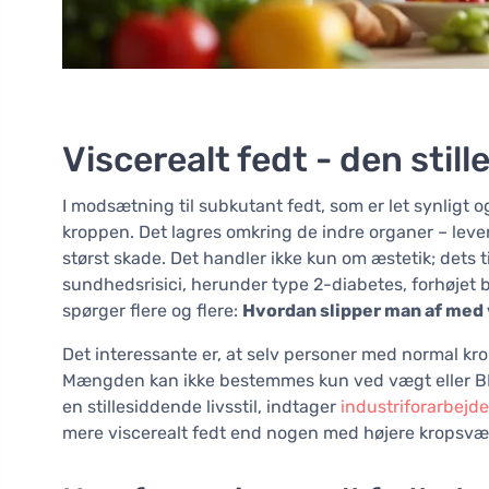
Viscerealt fedt - den still
I modsætning til subkutant fedt, som er let synligt 
kroppen. Det lagres omkring de indre organer – lever
størst skade. Det handler ikke kun om æstetik; dets
sundhedsrisici, herunder type 2-diabetes, forhøjet 
spørger flere og flere:
Hvordan slipper man af med 
Det interessante er, at selv personer med normal kro
Mængden kan ikke bestemmes kun ved vægt eller BMI
en stillesiddende livsstil, indtager
industriforarbejd
mere viscerealt fedt end nogen med højere kropsvægt