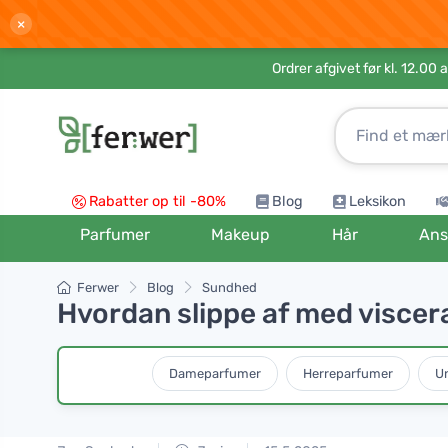
×
Ordrer afgivet før kl. 12.00 
Rabatter op til -80%
Blog
Leksikon
Parfumer
Makeup
Hår
Ans
Ferwer
Blog
Sundhed
Hvordan slippe af med viscera
Dameparfumer
Herreparfumer
Un