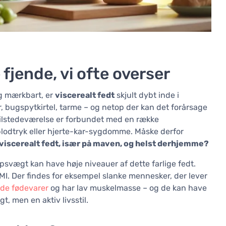
e fjende, vi ofte overser
og mærkbart, er
viscerealt fedt
skjult dybt inde i
, bugspytkirtel, tarme – og netop der kan det forårsage
 tilstedeværelse er forbundet med en række
blodtryk eller hjerte-kar-sygdomme. Måske derfor
viscerealt fedt, især på maven, og helst derhjemme?
psvægt kan have høje niveauer af dette farlige fedt.
. Der findes for eksempel slanke mennesker, der lever
ede fødevarer
og har lav muskelmasse – og de kan have
, men en aktiv livsstil.