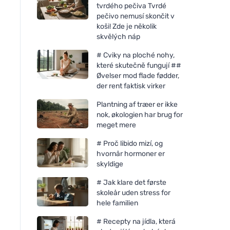
tvrdého pečiva Tvrdé
pečivo nemusí skončit v
koši! Zde je několik
skvělých náp
# Cviky na ploché nohy,
které skutečně fungují ##
Øvelser mod flade fødder,
der rent faktisk virker
Plantning af træer er ikke
nok, økologien har brug for
meget mere
# Proč libido mizí, og
hvornår hormoner er
skyldige
# Jak klare det første
skoleår uden stress for
hele familien
# Recepty na jídla, která