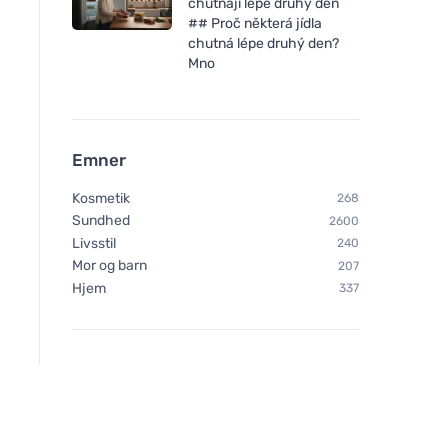
chutnají lépe druhý den
## Proč některá jídla
chutná lépe druhý den?
Mno
Emner
Kosmetik
268
Sundhed
2600
Livsstil
240
Mor og barn
207
Hjem
337