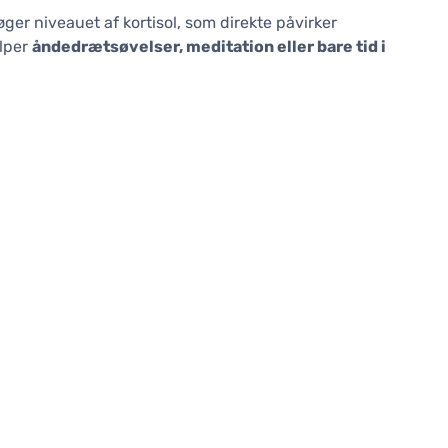
øger niveauet af kortisol, som direkte påvirker
ælper
åndedrætsøvelser, meditation eller bare tid i