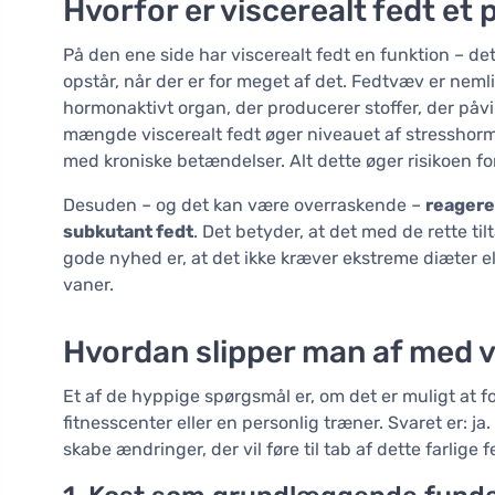
Hvorfor er viscerealt fedt et
På den ene side har viscerealt fedt en funktion – 
opstår, når der er for meget af det. Fedtvæv er nemli
hormonaktivt organ, der producerer stoffer, der påv
mængde viscerealt fedt øger niveauet af stresshormo
med kroniske betændelser. Alt dette øger risikoen fo
Desuden – og det kan være overraskende –
reagere
subkutant fedt
. Det betyder, at det med de rette til
gode nyhed er, at det ikke kræver ekstreme diæter el
vaner.
Hvordan slipper man af med 
Et af de hyppige spørgsmål er, om det er muligt at 
fitnesscenter eller en personlig træner. Svaret er: ja
skabe ændringer, der vil føre til tab af dette farlige 