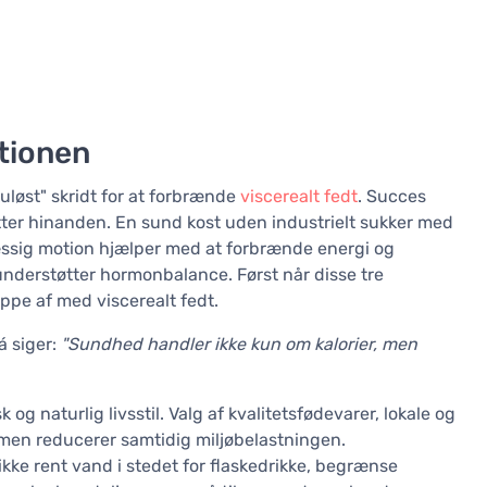
tionen
kuløst" skridt for at forbrænde
viscerealt fedt
. Succes
tter hinanden. En sund kost uden industrielt sukker med
lmæssig motion hjælper med at forbrænde energi og
nderstøtter hormonbalance. Først når disse tre
ppe af med viscerealt fedt.
á siger:
"Sundhed handler ikke kun om kalorier, men
g naturlig livsstil. Valg af kvalitetsfødevarer, lokale og
 men reducerer samtidig miljøbelastningen.
e rent vand i stedet for flaskedrikke, begrænse