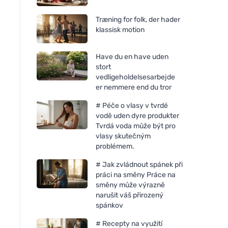
Træning for folk, der hader
klassisk motion
Have du en have uden
stort
vedligeholdelsesarbejde
er nemmere end du tror
# Péče o vlasy v tvrdé
vodě uden dyre produkter
Tvrdá voda může být pro
vlasy skutečným
problémem.
# Jak zvládnout spánek při
práci na směny Práce na
směny může výrazně
narušit váš přirozený
spánkov
# Recepty na využití