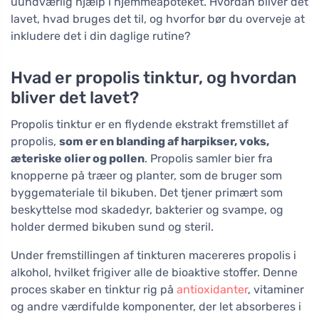
uundværlig hjælp i hjemmeapoteket. Hvordan bliver det
lavet, hvad bruges det til, og hvorfor bør du overveje at
inkludere det i din daglige rutine?
Hvad er propolis tinktur, og hvordan
bliver det lavet?
Propolis tinktur er en flydende ekstrakt fremstillet af
propolis,
som er en blanding af harpikser, voks,
æteriske olier og pollen
. Propolis samler bier fra
knopperne på træer og planter, som de bruger som
byggemateriale til bikuben. Det tjener primært som
beskyttelse mod skadedyr, bakterier og svampe, og
holder dermed bikuben sund og steril.
Under fremstillingen af tinkturen macereres propolis i
alkohol, hvilket frigiver alle de bioaktive stoffer. Denne
proces skaber en tinktur rig på
antioxidanter
, vitaminer
og andre værdifulde komponenter, der let absorberes i