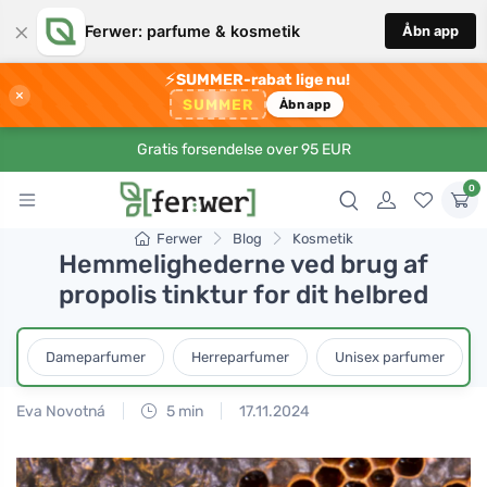
×
Ferwer: parfume & kosmetik
Åbn app
⚡
SUMMER-rabat lige nu!
×
SUMMER
Åbn app
Gratis forsendelse over 95 EUR
0
Ferwer
Blog
Kosmetik
Hemmelighederne ved brug af
propolis tinktur for dit helbred
Dameparfumer
Herreparfumer
Unisex parfumer
Eva Novotná
5 min
17.11.2024