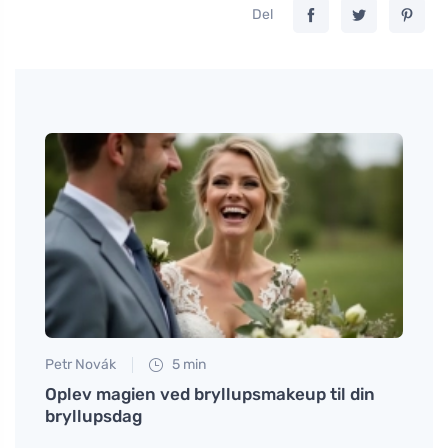
Del
Petr Novák
5 min
Martin
ig og
Oplev magien ved bryllupsmakeup til din
Hvad 
bryllupsdag
funge