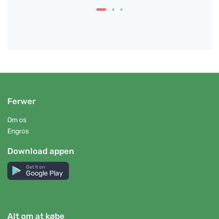
Ferwer
Om os
Engros
Download appen
Get it on
Google Play
Alt om at købe