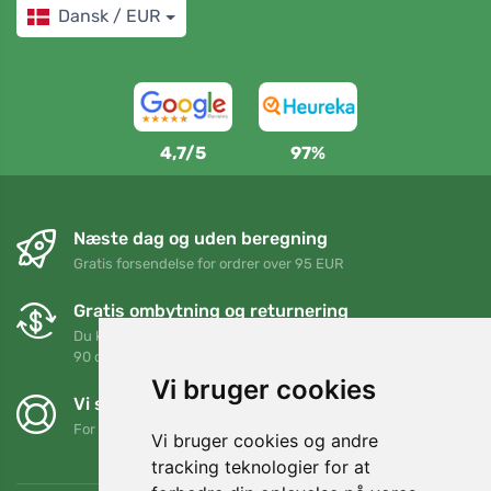
Dansk / EUR
4,7/5
97%
Næste dag og uden beregning
Gratis forsendelse for ordrer over 95 EUR
Gratis ombytning og returnering
Du kan returnere eller bytte din ordre når som helst inden for
90 dage
Vi bruger cookies
Vi støtter Trees.org
For hver ordre planter vi et træ! Læs mere
Om os
.
Vi bruger cookies og andre
tracking teknologier for at