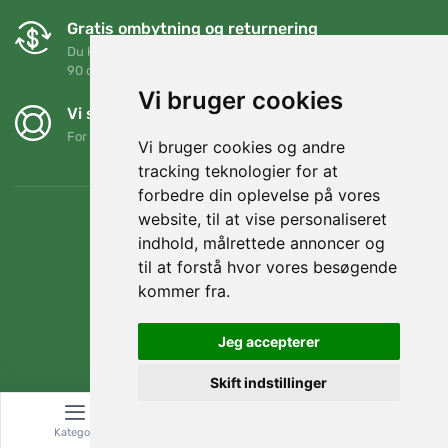
Gratis ombytning og returnering
Du kan returnere eller bytte din ordre når som helst inden for
90 dage
Vi bruger cookies
Vi støtter Trees.org
For hver ordre planter vi et træ! Læs mere
Om os
.
Vi bruger cookies og andre
tracking teknologier for at
forbedre din oplevelse på vores
website, til at vise personaliseret
indhold, målrettede annoncer og
til at forstå hvor vores besøgende
kommer fra.
Jeg accepterer
Skift indstillinger
© Topshelf s.r.o. Alle rettigheder forbeholdes.
Kategori
Søg
Kurv