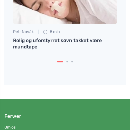
Petr Novák
5 min
Eva No
Rolig og uforstyrret søvn takket være
Hvord
mundtape
låren
Ferwer
Om os