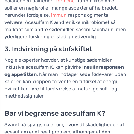
balancen af bakterier i
tarmene
. Tarmmikrobiomet
spiller en nøglerolle i mange aspekter af helbredet,
herunder fordøjelse,
immun
respons og mental
velvære. Acesulfam K ændrer ikke mikrobiomet så
markant som andre sødemidler, såsom saccharin, men
yderligere forskning er stadig nødvendig.
3. Indvirkning på stofskiftet
Nogle eksperter hævder, at kunstige sødemidler,
inklusive acesulfam K, kan påvirke
insulinresponsen
og appetitten
. Når man indtager søde fødevarer uden
kalorier, kan kroppen forvente en tilførsel af energi,
hvilket kan føre til forstyrrelse af naturlige sult- og
mæthedssignaler.
Bør vi begrænse acesulfam K?
Svaret på spørgsmålet om, hvorvidt skadeligheden af
acesulfam er et reelt problem, afhænger af den