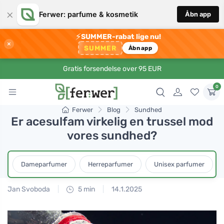
×
Ferwer: parfume & kosmetik
Åbn app
⚡
SUMMER-rabat lige nu!
×
SUMMER
Åbn app
Gratis forsendelse over 95 EUR
0
Ferwer
Blog
Sundhed
Er acesulfam virkelig en trussel mod
vores sundhed?
Dameparfumer
Herreparfumer
Unisex parfumer
Jan Svoboda
5 min
14.1.2025