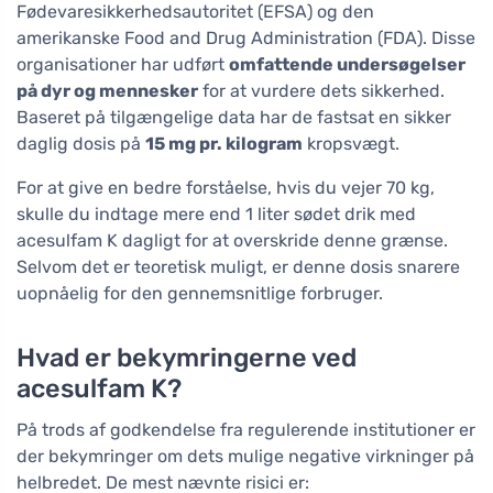
Fødevaresikkerhedsautoritet (EFSA) og den
amerikanske Food and Drug Administration (FDA). Disse
organisationer har udført
omfattende undersøgelser
på dyr og mennesker
for at vurdere dets sikkerhed.
Baseret på tilgængelige data har de fastsat en sikker
daglig dosis på
15 mg pr. kilogram
kropsvægt.
For at give en bedre forståelse, hvis du vejer 70 kg,
skulle du indtage mere end 1 liter sødet drik med
acesulfam K dagligt for at overskride denne grænse.
Selvom det er teoretisk muligt, er denne dosis snarere
uopnåelig for den gennemsnitlige forbruger.
Hvad er bekymringerne ved
acesulfam K?
På trods af godkendelse fra regulerende institutioner er
der bekymringer om dets mulige negative virkninger på
helbredet. De mest nævnte risici er: