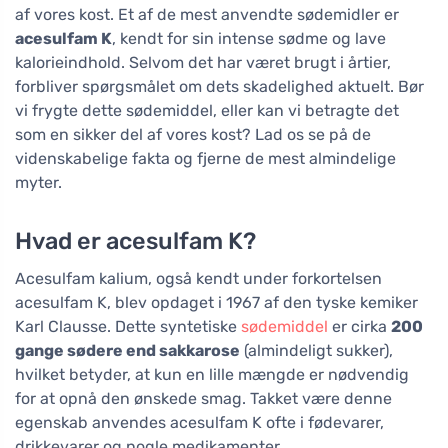
af vores kost. Et af de mest anvendte sødemidler er
acesulfam K
, kendt for sin intense sødme og lave
kalorieindhold. Selvom det har været brugt i årtier,
forbliver spørgsmålet om dets skadelighed aktuelt. Bør
vi frygte dette sødemiddel, eller kan vi betragte det
som en sikker del af vores kost? Lad os se på de
videnskabelige fakta og fjerne de mest almindelige
myter.
Hvad er acesulfam K?
Acesulfam kalium, også kendt under forkortelsen
acesulfam K, blev opdaget i 1967 af den tyske kemiker
Karl Clausse. Dette syntetiske
sødemiddel
er cirka
200
gange sødere end sakkarose
(almindeligt sukker),
hvilket betyder, at kun en lille mængde er nødvendig
for at opnå den ønskede smag. Takket være denne
egenskab anvendes acesulfam K ofte i fødevarer,
drikkevarer og nogle medikamenter.