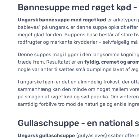
Bønnesuppe med røget kød - en
Ungarsk bønnesuppe med røget kød
er arketypen
bableves" på ungarsk, er denne suppe opkaldt efter 
meget glad for den. Suppens base består af store hvi
rodfrugter og markante krydderier – selvfølgelig må
Denne suppes magi ligger i den langsomme kogning,
træde frem. Resultatet er en
fyldig, cremet og aro
nogle varianter tilsættes små dumplings lavet af æg
I ungarske hjem er det en almindelig frokost, der oft
sammenhæng kan den minde om noget mellem vores
på smagen af røget kød og sød paprika. Om vinteren e
samtidig forblive tro mod de naturlige og enkle ingr
Gullaschsuppe - en national s
Ungarsk gullaschsuppe
(gulyásleves) skaber ofte i