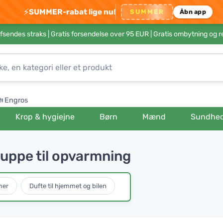
⚡
SUMMER-rabat lige nu!
SUMMER
Åbn app
afsendes straks |
Gratis forsendelse over 95 EUR
| Gratis ombytning og r
Engros
Krop & hygiejne
Børn
Mænd
Sundhe
uppe til opvarmning
mer
Dufte til hjemmet og bilen