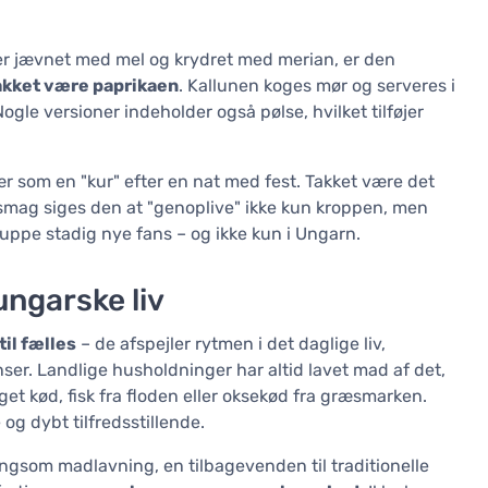
er jævnet med mel og krydret med merian, er den
takket være paprikaen
. Kallunen koges mør og serveres i
Nogle versioner indeholder også pølse, hvilket tilføjer
r som en "kur" efter en nat med fest. Takket være det
 smag siges den at "genoplive" ikke kun kroppen, men
suppe stadig nye fans – og ikke kun i Ungarn.
ungarske liv
il fælles
– de afspejler rytmen i det daglige liv,
r. Landlige husholdninger har altid lavet mad af det,
get kød, fisk fra floden eller oksekød fra græsmarken.
 og dybt tilfredsstillende.
gsom madlavning, en tilbagevenden til traditionelle