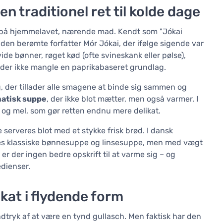
 traditionel ret til kolde dage
 på hjemmelavet, nærende mad. Kendt som "Jókai
den berømte forfatter Mór Jókai, der ifølge sigende var
de bønner, røget kød (ofte svineskank eller pølse),
 der ikke mangle en paprikabaseret grundlag.
 der tillader alle smagene at binde sig sammen og
matisk suppe
, der ikke blot mætter, men også varmer. I
 og mel, som gør retten endnu mere delikat.
e serveres blot med et stykke frisk brød. I dansk
 klassiske bønnesuppe og linsesuppe, men med vægt
r der ingen bedre opskrift til at varme sig – og
edienser.
kat i flydende form
ndtryk af at være en tynd gullasch. Men faktisk har den