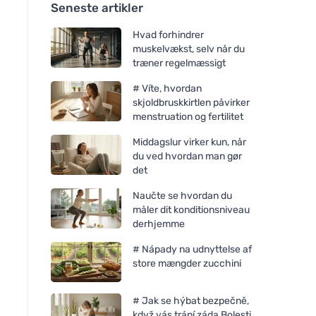
Seneste artikler
Hvad forhindrer
muskelvækst, selv når du
træner regelmæssigt
# Víte, hvordan
skjoldbruskkirtlen påvirker
menstruation og fertilitet
Middagslur virker kun, når
du ved hvordan man gør
det
Naučte se hvordan du
måler dit konditionsniveau
derhjemme
# Nápady na udnyttelse af
store mængder zucchini
# Jak se hýbat bezpečně,
když vás trápí záda Bolesti