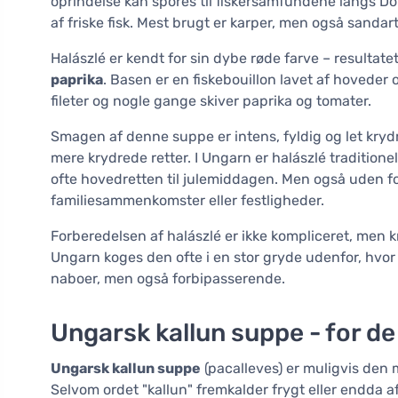
oprindelse kan spores til fiskersamfundene langs Don
af friske fisk. Mest brugt er karper, men også sandart 
Halászlé er kendt for sin dybe røde farve – resultate
paprika
. Basen er en fiskebouillon lavet af hoveder 
fileter og nogle gange skiver paprika og tomater.
Smagen af denne suppe er intens, fyldig og let krydret
mere krydrede retter. I Ungarn er halászlé traditione
ofte hovedretten til julemiddagen. Men også uden fo
familiesammenkomster eller festligheder.
Forberedelsen af halászlé er ikke kompliceret, men 
Ungarn koges den ofte i en stor gryde udenfor, hvor
naboer, men også forbipasserende.
Ungarsk kallun suppe - for 
Ungarsk kallun suppe
(pacalleves) er muligvis den m
Selvom ordet "kallun" fremkalder frygt eller endda a