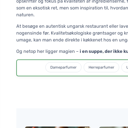
opskrifter og fokus på kvaliteten af ingredienserne, 
som en eksotisk ret, men som inspiration til, hvord
naturen.
At besøge en autentisk ungarsk restaurant eller la
nogensinde før. Kvalitetsøkologiske grøntsager og kry
umage, kan man ende direkte i køkkenet hos en ungar
Og netop her ligger magien –
i en suppe, der ikke k
Dameparfumer
Herreparfumer