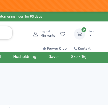
eturnering inden for 90 dage
0
Log ind
Kurv
Min konto
Ferwer Club
Kontakt
d
Husholdning
Gaver
Sko / Tøj