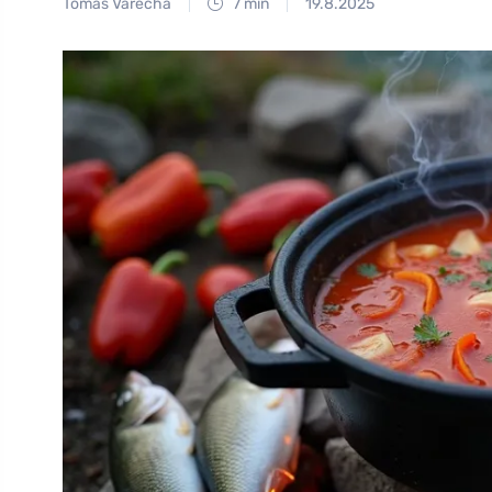
Tomáš Vařecha
7 min
19.8.2025