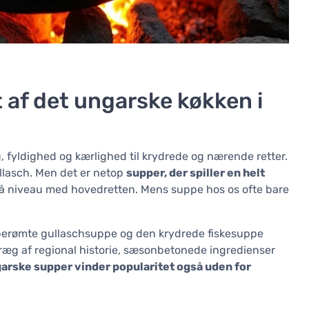
 af det ungarske køkken i
 fyldighed og kærlighed til krydrede og nærende retter.
llasch. Men det er netop
supper, der spiller en helt
på niveau med hovedretten. Mens suppe hos os ofte bare
.
 berømte gullaschsuppe og den krydrede fiskesuppe
 præg af regional historie, sæsonbetonede ingredienser
arske supper vinder popularitet også uden for