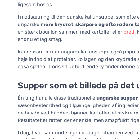
ligesom hos os.
I modsætning til den danske kallunsuppe, som ofte 
ungarske
mere krydret, skarpere og ofte rødere 
en stærk bouillon sammen med kartofler eller
brød
. 
endnu et lag smag.
Interessant nok er ungarsk kallunsuppe også populæ
høje indhold af proteiner, kollagen og den krydrede
også sjælen. Trods sit udfordrende ry finder denne 
Supper som et billede på det 
Én ting har alle disse traditionelle
ungarske supper t
sæsonbestemthed og tilgængeligheden af ingrediense
de havde ved hånden: bønner, kartofler, et stykke rø
Resultatet er retter, der er enkle, men smagfuldt rige
I dag, hvor samfundet igen opdager charmen ved lan