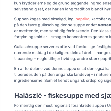
kun krydderierne og de grundlæggende ingredienser t
selvstændig ret, der har en lang tradition blandt hy
Suppen koges med oksekød, løg,
paprika
, kartofler
på den tørre gullasch og denne suppe er det
væsent
er mættende, men samtidig forfriskende. Den klassis
fortykningsmidler – smagen koncentreres gennem la
Gullaschsuppe serveres ofte ved forskellige festlig
nærende middag i de køligere dele af året. I mange 
tilpasning – nogle tilføjer hvidløg, andre stærk papr
En af fordelene ved denne suppe er, at den også kan
tilberedes den på den ungarske landevej – i naturen
ingredienserne. Som et kendt ungarsk ordsprog siger:
Halászlé - fiskesuppe med sj
Formentlig den mest regionalt forankrede suppe i 