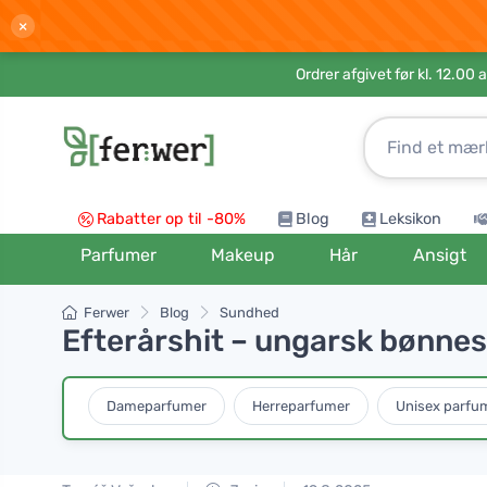
×
Ordrer afgivet før kl. 12.00 
Rabatter op til -80%
Blog
Leksikon
Parfumer
Makeup
Hår
Ansigt
Ferwer
Blog
Sundhed
Efterårshit – ungarsk bønnes
Dameparfumer
Herreparfumer
Unisex parfu