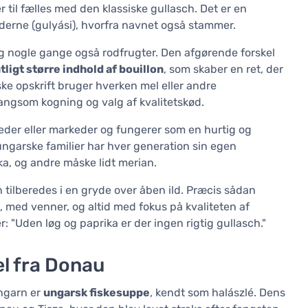
il fælles med den klassiske gullasch. Det er en
rderne (gulyási), hvorfra navnet også stammer.
 og nogle gange også rodfrugter. Den afgørende forskel
ligt større indhold af bouillon
, som skaber en ret, der
ke opskrift bruger hverken mel eller andre
ngsom kogning og valg af kvalitetskød.
heder eller markeder og fungerer som en hurtig og
ungarske familier har hver generation sin egen
ika, og andre måske lidt merian.
 tilberedes i en gryde over åben ild. Præcis sådan
, med venner, og altid med fokus på kvaliteten af
 "Uden løg og paprika er der ingen rigtig gullasch."
æl fra Donau
Ungarn er
ungarsk fiskesuppe
, kendt som halászlé. Dens