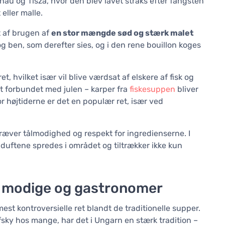
au og Tisza, hvor den blev lavet straks efter fangsten
eller malle.
t af brugen af
en stor mængde sød og stærk malet
og ben, som derefter sies, og i den rene bouillon koges
, hvilket især vil blive værdsat af elskere af fisk og
lt forbundet med julen – karper fra
fiskesuppen
bliver
r højtiderne er det en populær ret, især ved
kræver tålmodighed og respekt for ingredienserne. I
 duftene spredes i området og tiltrækker ikke kun
de modige og gastronomer
est kontroversielle ret blandt de traditionelle supper.
fsky hos mange, har det i Ungarn en stærk tradition –