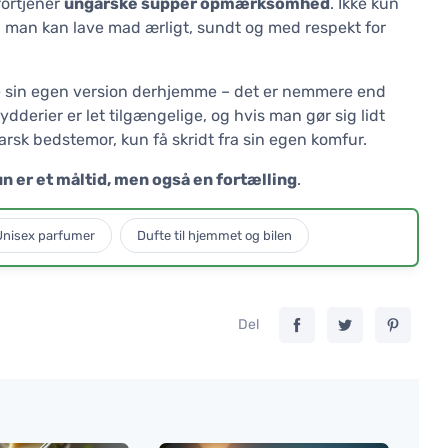
fortjener
ungarske supper opmærksomhed
. Ikke kun
an man kan lave mad ærligt, sundt og med respekt for
ve sin egen version derhjemme – det er nemmere end
dderier er let tilgængelige, og hvis man gør sig lidt
sk bedstemor, kun få skridt fra sin egen komfur.
un er et måltid, men også en fortælling
.
Unisex parfumer
Dufte til hjemmet og bilen
Del