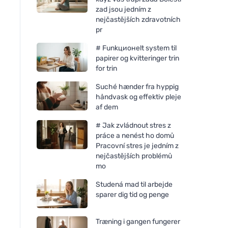
zad jsou jedním z
nejčastějších zdravotních
pr
# Funkционelt system til
papirer og kvitteringer trin
for trin
Suché hænder fra hyppig
håndvask og effektiv pleje
af dem
# Jak zvládnout stres z
práce a nenést ho domů
Pracovní stres je jedním z
nejčastějších problémů
mo
Studená mad til arbejde
sparer dig tid og penge
Træning i gangen fungerer