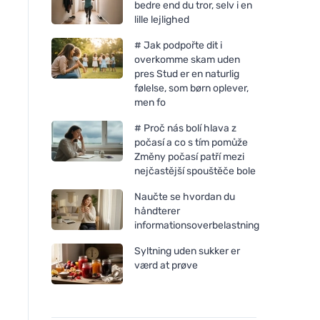
bedre end du tror, selv i en
lille lejlighed
# Jak podpořte dit i
overkomme skam uden
pres Stud er en naturlig
følelse, som børn oplever,
men fo
# Proč nás bolí hlava z
počasí a co s tím pomůže
Změny počasí patří mezi
nejčastější spouštěče bole
Naučte se hvordan du
håndterer
informationsoverbelastning
Syltning uden sukker er
værd at prøve