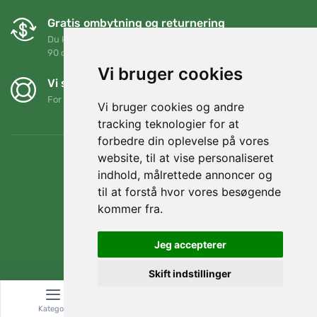
Gratis ombytning og returnering
Du kan returnere eller bytte din ordre når som helst inden for
90 dage
Vi bruger cookies
Vi støtter Trees.org
For hver ordre planter vi et træ! Læs mere
Om os
.
Vi bruger cookies og andre
tracking teknologier for at
forbedre din oplevelse på vores
website, til at vise personaliseret
indhold, målrettede annoncer og
til at forstå hvor vores besøgende
kommer fra.
Jeg accepterer
Skift indstillinger
© Topshelf s.r.o. Alle rettigheder forbeholdes.
Kategori
Søg
Kurv