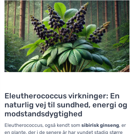
Eleutherococcus virkninger: En
naturlig vej til sundhed, energi og
modstandsdygtighed
Eleutherococcus, også kendt som
sibirisk ginseng
, er
en plante, der i de senere år har vundet stadig større