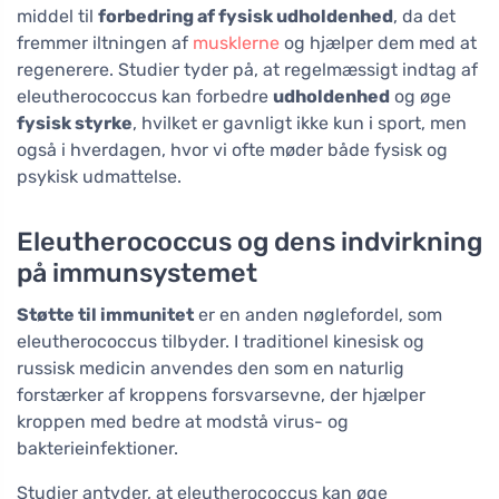
middel til
forbedring af fysisk udholdenhed
, da det
fremmer iltningen af
musklerne
og hjælper dem med at
regenerere. Studier tyder på, at regelmæssigt indtag af
eleutherococcus kan forbedre
udholdenhed
og øge
fysisk styrke
, hvilket er gavnligt ikke kun i sport, men
også i hverdagen, hvor vi ofte møder både fysisk og
psykisk udmattelse.
Eleutherococcus og dens indvirkning
på immunsystemet
Støtte til immunitet
er en anden nøglefordel, som
eleutherococcus tilbyder. I traditionel kinesisk og
russisk medicin anvendes den som en naturlig
forstærker af kroppens forsvarsevne, der hjælper
kroppen med bedre at modstå virus- og
bakterieinfektioner.
Studier antyder, at eleutherococcus kan øge