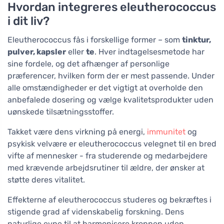
Hvordan integreres eleutherococcus
i dit liv?
Eleutherococcus fås i forskellige former – som
tinktur,
pulver, kapsler
eller
te
. Hver indtagelsesmetode har
sine fordele, og det afhænger af personlige
præferencer, hvilken form der er mest passende. Under
alle omstændigheder er det vigtigt at overholde den
anbefalede dosering og vælge kvalitetsprodukter uden
uønskede tilsætningsstoffer.
Takket være dens virkning på energi,
immunitet
og
psykisk velvære er eleutherococcus velegnet til en bred
vifte af mennesker - fra studerende og medarbejdere
med krævende arbejdsrutiner til ældre, der ønsker at
støtte deres vitalitet.
Effekterne af eleutherococcus studeres og bekræftes i
stigende grad af videnskabelig forskning. Dens
naturlige evne til at harmonisere kroppen uden