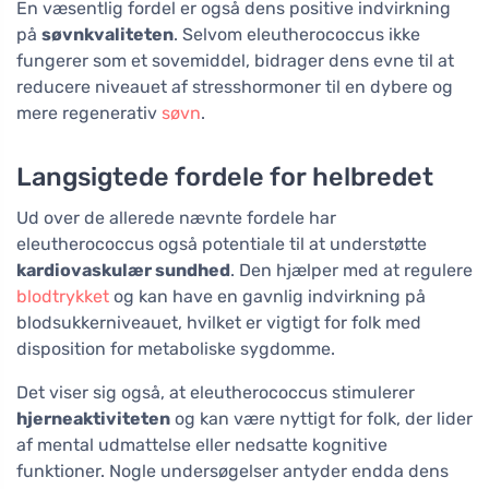
En væsentlig fordel er også dens positive indvirkning
på
søvnkvaliteten
. Selvom eleutherococcus ikke
fungerer som et sovemiddel, bidrager dens evne til at
reducere niveauet af stresshormoner til en dybere og
mere regenerativ
søvn
.
Langsigtede fordele for helbredet
Ud over de allerede nævnte fordele har
eleutherococcus også potentiale til at understøtte
kardiovaskulær sundhed
. Den hjælper med at regulere
blodtrykket
og kan have en gavnlig indvirkning på
blodsukkerniveauet, hvilket er vigtigt for folk med
disposition for metaboliske sygdomme.
Det viser sig også, at eleutherococcus stimulerer
hjerneaktiviteten
og kan være nyttigt for folk, der lider
af mental udmattelse eller nedsatte kognitive
funktioner. Nogle undersøgelser antyder endda dens