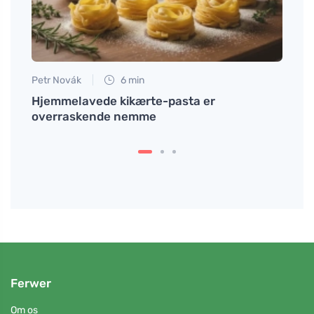
Petr Novák
6 min
Tomáš
dit
Hjemmelavede kikærte-pasta er
Hvord
overraskende nemme
derhj
Ferwer
Om os