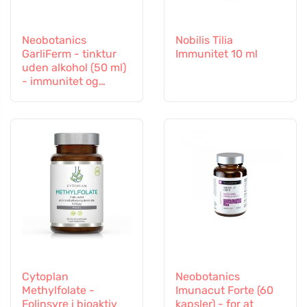
Neobotanics
Nobilis Tilia
GarliFerm - tinktur
Immunitet 10 ml
uden alkohol (50 ml)
- immunitet og
immunsystem
Cytoplan
Neobotanics
Methylfolate -
Imunacut Forte (60
Folinsyre i bioaktiv
kapsler) - for at