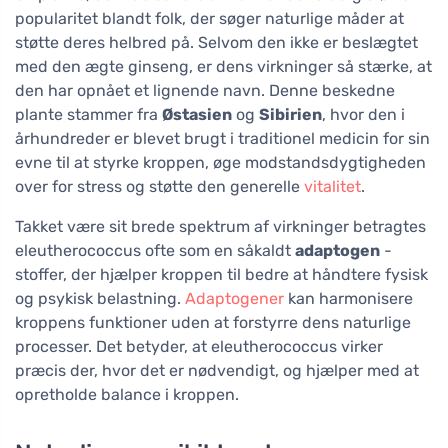
popularitet blandt folk, der søger naturlige måder at
støtte deres helbred på. Selvom den ikke er beslægtet
med den ægte ginseng, er dens virkninger så stærke, at
den har opnået et lignende navn. Denne beskedne
plante stammer fra
Østasien
og
Sibirien
, hvor den i
århundreder er blevet brugt i traditionel medicin for sin
evne til at styrke kroppen, øge modstandsdygtigheden
over for stress og støtte den generelle
vitalitet
.
Takket være sit brede spektrum af virkninger betragtes
eleutherococcus ofte som en såkaldt
adaptogen
-
stoffer, der hjælper kroppen til bedre at håndtere fysisk
og psykisk belastning.
Adaptogener
kan harmonisere
kroppens funktioner uden at forstyrre dens naturlige
processer. Det betyder, at eleutherococcus virker
præcis der, hvor det er nødvendigt, og hjælper med at
opretholde balance i kroppen.