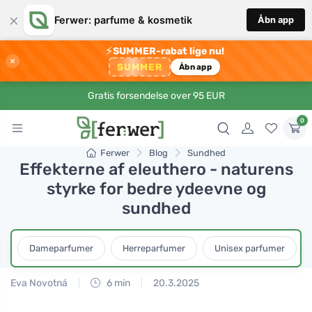
×
Ferwer: parfume & kosmetik
Åbn app
⚡
SUMMER-rabat lige nu!
×
SUMMER
Åbn app
Gratis forsendelse over 95 EUR
0
Ferwer
Blog
Sundhed
Effekterne af eleuthero - naturens
styrke for bedre ydeevne og
sundhed
Dameparfumer
Herreparfumer
Unisex parfumer
Eva Novotná
6 min
20.3.2025