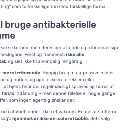
ting" som to forskellige trin med forskellige formål.
l bruge antibakterielle
emme
ersel sikkerhed, men deres omfattende og rutinemæssige
ameslogans. Først og fremmest:
ikke alle
tat
, og slet ikke til almindelig rengøring.
er
mere irriterende
. Hyppig brug af aggressive midler
jene og huden, og øge risikoen for eksem eller
 I et hjem, hvor der regelmæssigt sprayes og tørres af
 første indånding – men denne følelse er nogle gange
ffer, som ingen egentlig ønsker der.
d i afløbet, ender ikke i et vakuum. En del af stofferne
 sagt:
hjemmet er ikke en isoleret boble
, dets valg