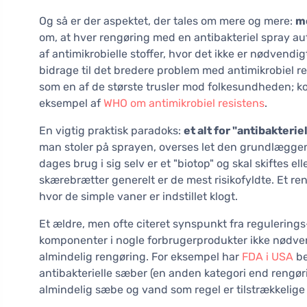
Og så er der aspektet, der tales om mere og mere:
m
om, at hver rengøring med en antibakteriel spray a
af antimikrobielle stoffer, hvor det ikke er nødvendi
bidrage til det bredere problem med antimikrobiel 
som en af de største trusler mod folkesundheden
eksempel af
WHO om antimikrobiel resistens
.
En vigtig praktisk paradoks:
et alt for "antibakterie
man stoler på sprayen, overses let den grundlæggen
dages brug i sig selv er et "biotop" og skal skiftes el
skærebrætter generelt er de mest risikofyldte. Et rent
hvor de simple vaner er indstillet klogt.
Et ældre, men ofte citeret synspunkt fra regulering
komponenter i nogle forbrugerprodukter ikke nødvendi
almindelig rengøring. For eksempel har
FDA i USA
be
antibakterielle sæber (en anden kategori end rengør
almindelig sæbe og vand som regel er tilstrækkelige t