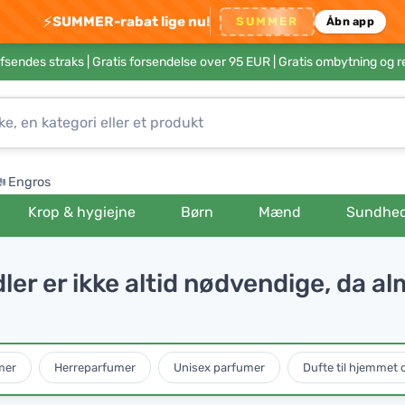
⚡
SUMMER-rabat lige nu!
SUMMER
Åbn app
afsendes straks |
Gratis forsendelse over 95 EUR
| Gratis ombytning og r
Engros
Krop & hygiejne
Børn
Mænd
Sundhe
er er ikke altid nødvendige, da al
mer
Herreparfumer
Unisex parfumer
Dufte til hjemmet 