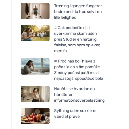
Træning i gangen fungerer
bedre end du tror, selv i en
lille lejlighed
# Jak podpořte dit i
overkomme skam uden
pres Stud er en naturlig
følelse, som børn oplever,
men fo
# Proč nás bolí hlava z
počasí a co s tím pomůže
Změny počasí patří mezi
nejčastější spouštěče bole
Sonett Rengøringsvæske
Tierra Verde Rense
sand 0,5 l
g) - med appelsin
Naučte se hvordan du
håndterer
informationsoverbelastning
Syltning uden sukker er
værd at prøve