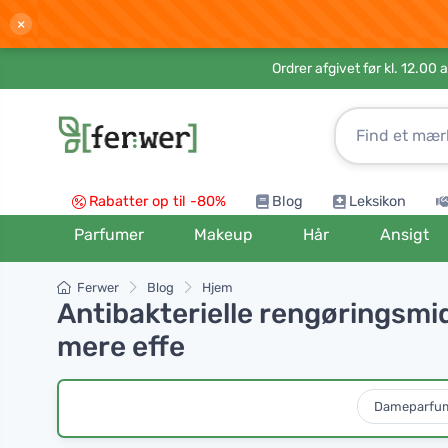
×
Ordrer afgivet før kl. 12.00 
Rabatter op til -80%
Blog
Leksikon
Parfumer
Makeup
Hår
Ansigt
Ferwer
Blog
Hjem
Antibakterielle rengøringsmidl
mere effe
Dameparfu