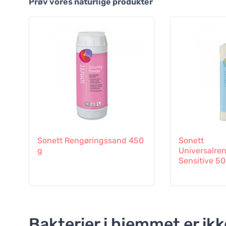
Prøv vores naturlige produkter
Sonett Rengøringssand 450
Sonett
g
Universalre
Sensitive 50
Bakterier i hjemmet er ik