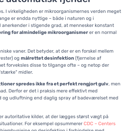
es. I virkeligheden er mikroorganismernes verden meget
ange er endda nyttige – både i naturen og i
anerkender i stigende grad, at mennesker konstant
ering for almindelige mikroorganismer
er en normal
niske vaner. Det betyder, at der er en forskel mellem
rester) og
målrettet desinfektion
(fjernelse af
et forveksles disse to tilgange ofte – og netop der
"stærke" midler.
ioner spredes ikke fra et perfekt rengjort gulv
, men
ad. Derfor er det i praksis mere effektivt med
d og udluftning end daglig spray af badeværelset med
r autoritative kilder, at der lægges størst vægt på
e situationer. For eksempel opsummerer
CDC – Centers
hjemhygiejne og desinfektion i forbindelse med