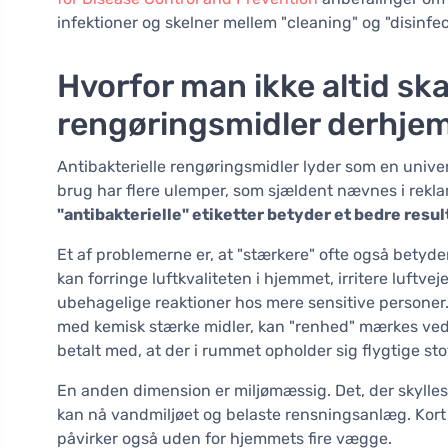
infektioner og skelner mellem "cleaning" og "disinfec
Hvorfor man ikke altid ska
rengøringsmidler derhj
Antibakterielle rengøringsmidler lyder som en univ
brug har flere ulemper, som sjældent nævnes i rekl
"antibakterielle" etiketter betyder et bedre resul
Et af problemerne er, at "stærkere" ofte også betyd
kan forringe luftkvaliteten i hjemmet, irritere luftve
ubehagelige reaktioner hos mere sensitive personer.
med kemisk stærke midler, kan "renhed" mærkes ved
betalt med, at der i rummet opholder sig flygtige sto
En anden dimension er miljømæssig. Det, der skylles u
kan nå vandmiljøet og belaste rensningsanlæg. Kort
påvirker også uden for hjemmets fire vægge.