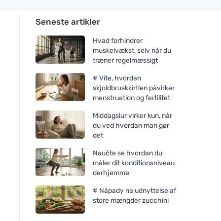
Seneste artikler
Hvad forhindrer
muskelvækst, selv når du
træner regelmæssigt
# Víte, hvordan
skjoldbruskkirtlen påvirker
menstruation og fertilitet
Middagslur virker kun, når
du ved hvordan man gør
det
Naučte se hvordan du
måler dit konditionsniveau
derhjemme
# Nápady na udnyttelse af
store mængder zucchini