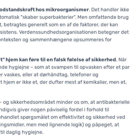
odstandskraft hos mikroorganismer
. Det handler ikke
utomatisk "skaber superbakterier". Men omfattende brug
gt, betragtes generelt som en af de faktorer, der kan
resistens. Verdenssundhedsorganisationen betegner det
; konteksten og sammenhængene opsummeres for
lt" hjem kan føre til en falsk følelse af sikkerhed
. Når
de hygiejne – som at svampen til opvasken efter et par
ler vaskes, eller at dørhåndtag, telefoner og
 hjem er ikke et, der dufter mest af kemikalier, men et,
s- og sikkerhedsområdet minder os om, at antibakterielle
gvis giver nogen påviselig fordel i forhold til
handlet spørgsmålet om effektivitet og sikkerhed ved
ingsmidler, men med lignende logik) og påpeget, at
il daglig hygiejne.