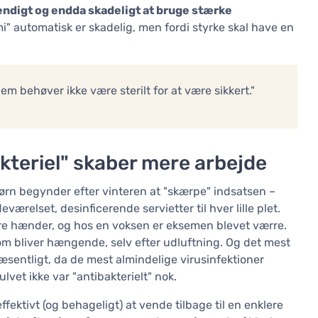
endigt og endda skadeligt at bruge stærke
i" automatisk er skadelig, men fordi styrke skal have en
em behøver ikke være sterilt for at være sikkert."
akteriel" skaber mere arbejde
børn begynder efter vinteren at "skærpe" indsatsen –
værelset, desinficerende servietter til hver lille plet.
rre hænder, og hos en voksen er eksemen blevet værre.
som bliver hængende, selv efter udluftning. Og det mest
sentligt, da de mest almindelige virusinfektioner
ulvet ikke var "antibakterielt" nok.
effektivt (og behageligt) at vende tilbage til en enklere