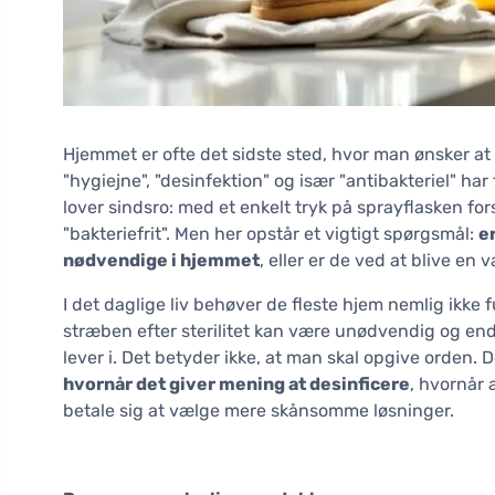
Hjemmet er ofte det sidste sted, hvor man ønsker at
"hygiejne", "desinfektion" og især "antibakteriel" ha
lover sindsro: med et enkelt tryk på sprayflasken fo
"bakteriefrit". Men her opstår et vigtigt spørgsmål:
e
nødvendige i hjemmet
, eller er de ved at blive en
I det daglige liv behøver de fleste hjem nemlig ikk
stræben efter sterilitet kan være unødvendig og endd
lever i. Det betyder ikke, at man skal opgive orden. D
hvornår det giver mening at desinficere
, hvornår 
betale sig at vælge mere skånsomme løsninger.