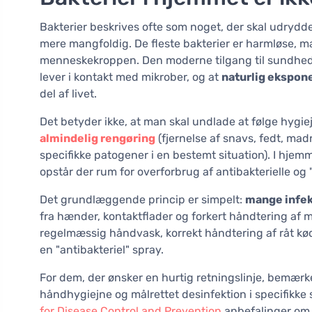
Bakterier beskrives ofte som noget, der skal udrydd
mere mangfoldig. De fleste bakterier er harmløse, m
menneskekroppen. Den moderne tilgang til sundhed 
lever i kontakt med mikrober, og at
naturlig ekspon
del af livet.
Det betyder ikke, at man skal undlade at følge hygiej
almindelig rengøring
(fjernelse af snavs, fedt, mad
specifikke patogener i en bestemt situation). I hjemm
opstår der rum for overforbrug af antibakterielle og 
Det grundlæggende princip er simpelt:
mange infekt
fra hænder, kontaktflader og forkert håndtering af m
regelmæssig håndvask, korrekt håndtering af råt kø
en "antibakteriel" spray.
For dem, der ønsker en hurtig retningslinje, bemærke
håndhygiejne og målrettet desinfektion i specifikk
for Disease Control and Prevention
anbefalinger om 