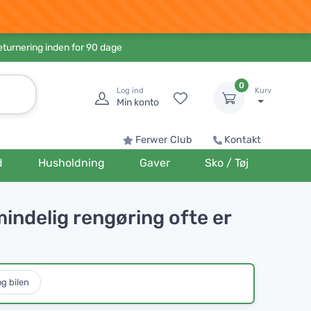
eturnering inden for 90 dage
0
Log ind
Kurv
Min konto
Ferwer Club
Kontakt
d
Husholdning
Gaver
Sko / Tøj
mindelig rengøring ofte er
og bilen