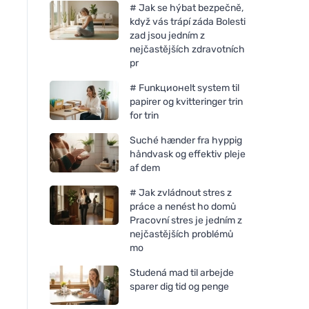
# Jak se hýbat bezpečně,
když vás trápí záda Bolesti
zad jsou jedním z
nejčastějších zdravotních
pr
# Funkционelt system til
papirer og kvitteringer trin
for trin
Suché hænder fra hyppig
håndvask og effektiv pleje
af dem
# Jak zvládnout stres z
práce a nenést ho domů
Pracovní stres je jedním z
nejčastějších problémů
mo
Studená mad til arbejde
sparer dig tid og penge