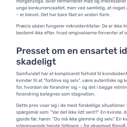
morgenyoga, laver fermenteret mad og interesserer si
unge konkurrenceatlet, men ved samtidig, at noget af
– er blevet. Det har bare fået en anden form.
Præcis sådan fungerer mikroidentiteter. De er ikke li
bestemt ikke efter, hvad omgivelserne forventer af o
Presset om en ensartet id
skadeligt
Samfundet har et kompliceret forhold til kvindeiden
kvinder til at "forblive sig selv", være autentiske
for, hvordan de forandrer sig – og det i begge retni
forandring betegnes som stagnation.
Dette pres viser sig i de mest forskellige situationer.
spørgsmål som: "Var det ikke lidt sent?" En kvinde, 
gjorde før, hører: "Du må ikke glemme dig selv." En kv
interesserede hende tidligere – for eksempel filosof