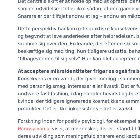
Det centrale skift er at holde op med at opfatte ide
som en udvidelse. Det er ikke sådan, at den gamle ver
Snarere er der tilføjet endnu et lag – endnu en mikro
Dette perspektiv har konkrete praktiske konsekvens
og begyndt at leve anderledes efter helbredelsen, be
skamme sig over den. En kvinde, der efter en skilsmi
beskæftige sig med ting, hun tidligere udsatte, beh
"tilbagevenden til sig selv". Hun kan blot accepter
At acceptere mikroidentiteter frigør os også fra 
Konsekvens er en værdi, der giver mening i samm
med personlig smag, interesser eller livsstil. Det er
undvære fast fashion, i dag handler bevidst og fore
kvinde, der tidligere ignorerede kosmetikkens sam
produkter. Det er ikke inkonsistens – det er vækst.
Forskning inden for positiv psykologi, for eksempel 
Pennsylvania
, viser, at mennesker, der er i stand til 
deres udvikling som meningsfuld snarere end kaotisk 