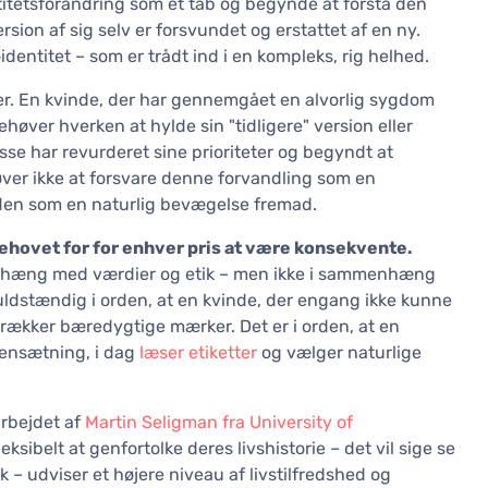
ntitetsforandring som et tab og begynde at forstå den
sion af sig selv er forsvundet og erstattet af en ny.
identitet – som er trådt ind i en kompleks, rig helhed.
er. En kvinde, der har gennemgået en alvorlig sygdom
høver hverken at hylde sin "tidligere" version eller
sse har revurderet sine prioriteter og begyndt at
øver ikke at forsvare denne forvandling som en
e den som en naturlig bevægelse fremad.
behovet for for enhver pris at være konsekvente.
enhæng med værdier og etik – men ikke i sammenhæng
 fuldstændig i orden, at en kvinde, der engang ikke kunne
trækker bæredygtige mærker. Det er i orden, at en
mensætning, i dag
læser etiketter
og vælger naturlige
arbejdet af
Martin Seligman fra University of
fleksibelt at genfortolke deres livshistorie – det vil sige se
– udviser et højere niveau af livstilfredshed og