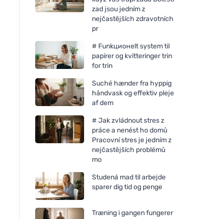
zad jsou jedním z
nejčastějších zdravotních
pr
# Funkционelt system til
papirer og kvitteringer trin
for trin
Suché hænder fra hyppig
håndvask og effektiv pleje
af dem
# Jak zvládnout stres z
práce a nenést ho domů
Pracovní stres je jedním z
nejčastějších problémů
mo
Studená mad til arbejde
sparer dig tid og penge
Træning i gangen fungerer