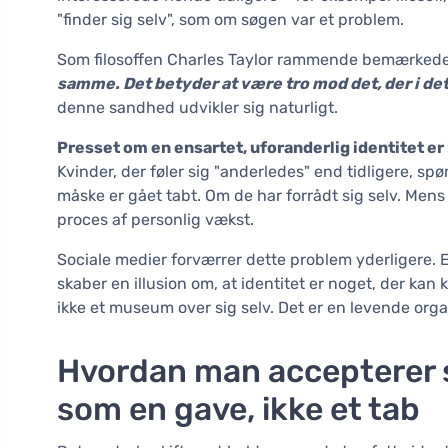
"finder sig selv", som om søgen var et problem.
Som filosoffen Charles Taylor rammende bemærked
samme. Det betyder at være tro mod det, der i det
denne sandhed udvikler sig naturligt.
Presset om en ensartet, uforanderlig identitet er i
Kvinder, der føler sig "anderledes" end tidligere, sp
måske er gået tabt. Om de har forrådt sig selv. Mens d
proces af personlig vækst.
Sociale medier forværrer dette problem yderligere. Et
skaber en illusion om, at identitet er noget, der k
ikke et museum over sig selv. Det er en levende organ
Hvordan man accepterer s
som en gave, ikke et tab