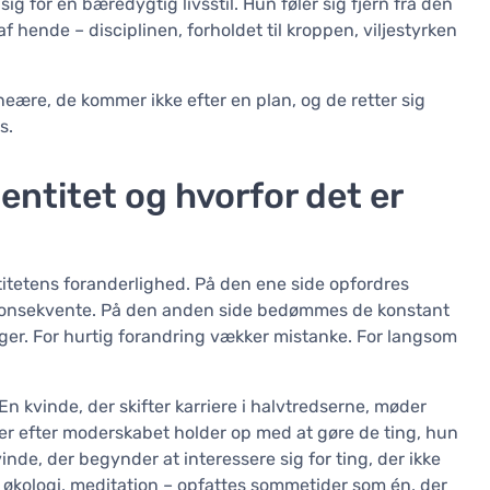
g for en bæredygtig livsstil. Hun føler sig fjern fra den
 hende – disciplinen, forholdet til kroppen, viljestyrken
neære, de kommer ikke efter en plan, og de retter sig
s.
entitet og hvorfor det er
titetens foranderlighed. På den ene side opfordres
 og konsekvente. På den anden side bedømmes de konstant
nger. For hurtig forandring vækker mistanke. For langsom
 En kvinde, der skifter karriere i halvtredserne, møder
der efter moderskabet holder op med at gøre de ting, hun
inde, der begynder at interessere sig for ting, der ikke
i, økologi, meditation – opfattes sommetider som én, der