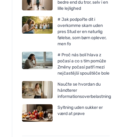
bedre end du tror, selv i en
lille lejlighed
# Jak podpořte dit i
overkomme skam uden
pres Stud er en naturlig
følelse, som børn oplever,
men fo
Rozvoněno Duftlys - In the
Rozvoněno Duftlys 
# Proč nás bolí hlava z
realm of dreams (130 ml) -
Julemirakel (130 ml
počasí a co s tím pomůže
med beroligende lavendel
honningkagekrydde
Změny počasí patří mezi
nejčastější spouštěče bole
Naučte se hvordan du
håndterer
informationsoverbelastning
Syltning uden sukker er
værd at prøve