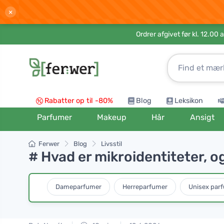
×
Ordrer afgivet før kl. 12.00 
Rabatter op til -80%
Blog
Leksikon
Parfumer
Makeup
Hår
Ansigt
Ferwer
Blog
Livsstil
# Hvad er mikroidentiteter, o
Dameparfumer
Herreparfumer
Unisex par