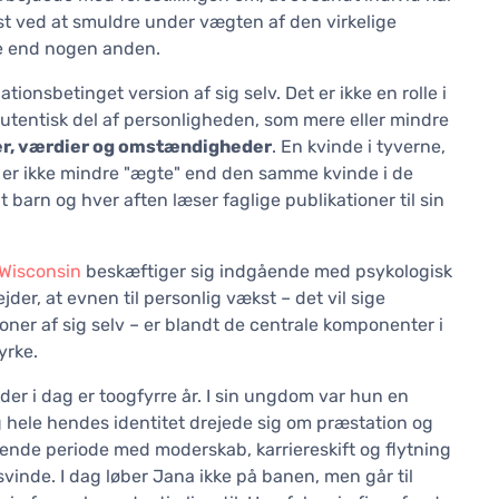
dvist ved at smuldre under vægten af den virkelige
re end nogen anden.
tionsbetinget version af sig selv. Det er ikke en rolle i
 autentisk del af personligheden, som mere eller mindre
ner, værdier og omstændigheder
. En kvinde i tyverne,
, er ikke mindre "ægte" end den samme kvinde i de
 barn og hver aften læser faglige publikationer til sin
f Wisconsin
beskæftiger sig indgående med psykologisk
er, at evnen til personlig vækst – det vil sige
ioner af sig selv – er blandt de centrale komponenter i
yrke.
der i dag er toogfyrre år. I sin ungdom var hun en
og hele hendes identitet drejede sig om præstation og
ende periode med moderskab, karriereskift og flytning
rsvinde. I dag løber Jana ikke på banen, men går til