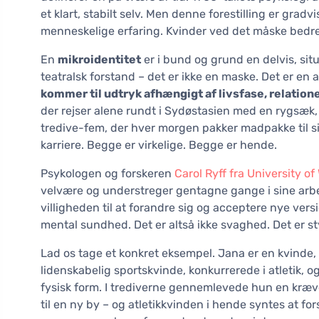
et klart, stabilt selv. Men denne forestilling er gra
menneskelige erfaring. Kvinder ved det måske bed
En
mikroidentitet
er i bund og grund en delvis, situa
teatralsk forstand – det er ikke en maske. Det er en
kommer til udtryk afhængigt af livsfase, relatio
der rejser alene rundt i Sydøstasien med en rygsæk
tredive-fem, der hver morgen pakker madpakke til sit
karriere. Begge er virkelige. Begge er hende.
Psykologen og forskeren
Carol Ryff fra University o
velvære og understreger gentagne gange i sine arbejd
villigheden til at forandre sig og acceptere nye vers
mental sundhed. Det er altså ikke svaghed. Det er st
Lad os tage et konkret eksempel. Jana er en kvinde, 
lidenskabelig sportskvinde, konkurrerede i atletik, 
fysisk form. I trediverne gennemlevede hun en kræv
til en ny by – og atletikkvinden i hende syntes at fo