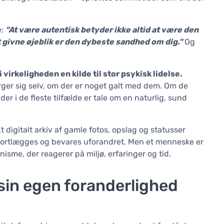
e:
"At være autentisk betyder ikke altid at være den
 givne øjeblik er den dybeste sandhed om dig."
Og
 virkeligheden en kilde til stor psykisk lidelse.
ørger sig selv, om der er noget galt med dem. Om de
er i de fleste tilfælde er tale om en naturlig, sund
 digitalt arkiv af gamle fotos, opslag og statusser
an kortlægges og bevares uforandret. Men et menneske er
isme, der reagerer på miljø, erfaringer og tid.
in egen foranderlighed