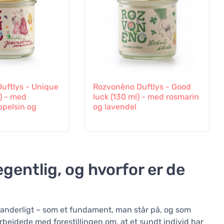
uftlys - Unique
Rozvoněno Duftlys - Good
) - med
luck (130 ml) - med rosmarin
ppelsin og
og lavendel
gentlig, og hvorfor er de
foranderligt – som et fundament, man står på, og som
arbejdede med forestillingen om, at et sundt individ har