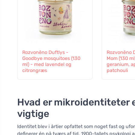
Rozvoněno Duftlys -
Rozvoněno D
Goodbye mosquitoes (130
Mom (130 ml
ml) - med lavendel og
geranium, a
citrongræs
patchouli
Hvad er mikroidentiteter e
vigtige
Identitet blev i årtier opfattet som noget fast og u
definerer én på tværs af tid. 1900-tallets psykologi 