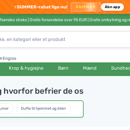
⚡
SUMMER-rabat lige nu!
SUMMER
Åbn app
afsendes straks |
Gratis forsendelse over 95 EUR
| Gratis ombytning og r
Engros
Krop & hygiejne
Børn
Mænd
Sundhe
g hvorfor befrier de os
fumer
Dufte til hjemmet og bilen