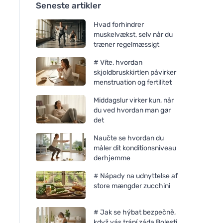
Seneste artikler
Hvad forhindrer
muskelvækst, selv når du
træner regelmæssigt
# Víte, hvordan
skjoldbruskkirtlen påvirker
menstruation og fertilitet
Middagslur virker kun, når
du ved hvordan man gør
det
Naučte se hvordan du
måler dit konditionsniveau
derhjemme
# Nápady na udnyttelse af
store mængder zucchini
# Jak se hýbat bezpečně,
když vás trápí záda Bolesti