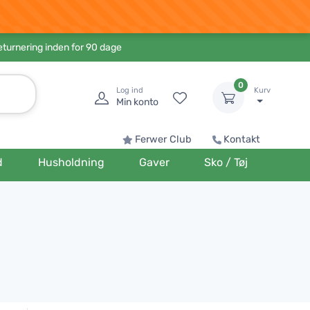
eturnering inden for 90 dage
0
Log ind
Kurv
Min konto
Ferwer Club
Kontakt
d
Husholdning
Gaver
Sko / Tøj