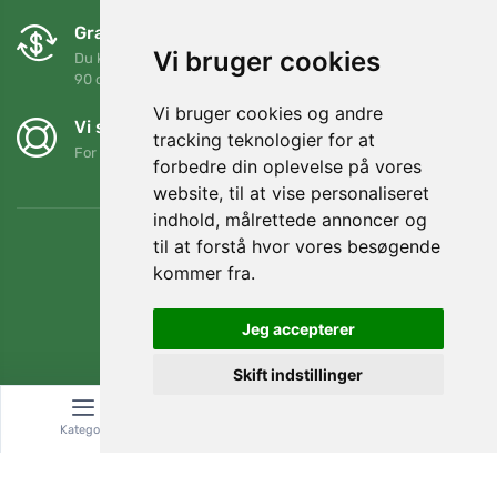
Gratis ombytning og returnering
Vi bruger cookies
Du kan returnere eller bytte din ordre når som helst inden for
90 dage
Vi bruger cookies og andre
Vi støtter Trees.org
tracking teknologier for at
For hver ordre planter vi et træ! Læs mere
Om os
.
forbedre din oplevelse på vores
website, til at vise personaliseret
indhold, målrettede annoncer og
til at forstå hvor vores besøgende
kommer fra.
Jeg accepterer
Skift indstillinger
Kategori
Søg
Kurv
© Topshelf s.r.o. Alle rettigheder forbeholdes.