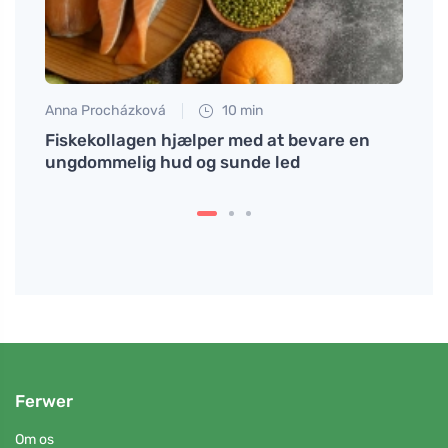
Anna Procházková
10 min
Petr N
sotisk
Fiskekollagen hjælper med at bevare en
Batch
ungdommelig hud og sunde led
timer
Ferwer
Om os