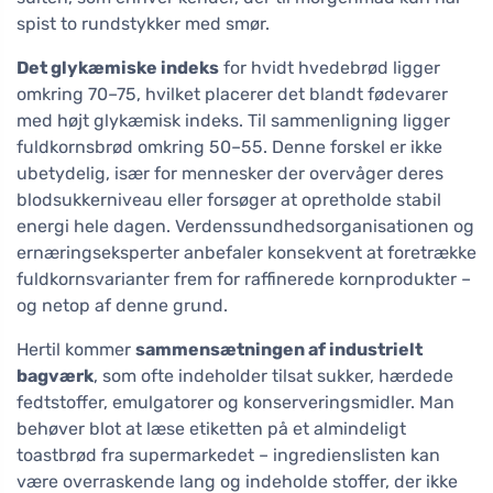
spist to rundstykker med smør.
Det glykæmiske indeks
for hvidt hvedebrød ligger
omkring 70–75, hvilket placerer det blandt fødevarer
med højt glykæmisk indeks. Til sammenligning ligger
fuldkornsbrød omkring 50–55. Denne forskel er ikke
ubetydelig, især for mennesker der overvåger deres
blodsukkerniveau eller forsøger at opretholde stabil
energi hele dagen. Verdenssundhedsorganisationen og
ernæringseksperter anbefaler konsekvent at foretrække
fuldkornsvarianter frem for raffinerede kornprodukter –
og netop af denne grund.
Hertil kommer
sammensætningen af industrielt
bagværk
, som ofte indeholder tilsat sukker, hærdede
fedtstoffer, emulgatorer og konserveringsmidler. Man
behøver blot at læse etiketten på et almindeligt
toastbrød fra supermarkedet – ingredienslisten kan
være overraskende lang og indeholde stoffer, der ikke