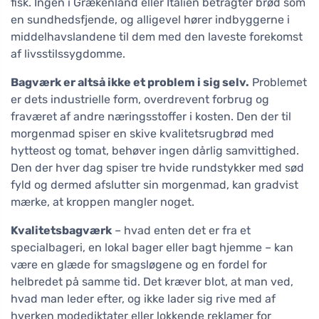
fisk. Ingen i Grækenland eller Italien betragter brød som
en sundhedsfjende, og alligevel hører indbyggerne i
middelhavslandene til dem med den laveste forekomst
af livsstilssygdomme.
Bagværk er altså ikke et problem i sig selv.
Problemet
er dets industrielle form, overdrevent forbrug og
fraværet af andre næringsstoffer i kosten. Den der til
morgenmad spiser en skive kvalitetsrugbrød med
hytteost og tomat, behøver ingen dårlig samvittighed.
Den der hver dag spiser tre hvide rundstykker med sød
fyld og dermed afslutter sin morgenmad, kan gradvist
mærke, at kroppen mangler noget.
Kvalitetsbagværk
– hvad enten det er fra et
specialbageri, en lokal bager eller bagt hjemme – kan
være en glæde for smagsløgene og en fordel for
helbredet på samme tid. Det kræver blot, at man ved,
hvad man leder efter, og ikke lader sig rive med af
hverken modediktater eller lokkende reklamer for