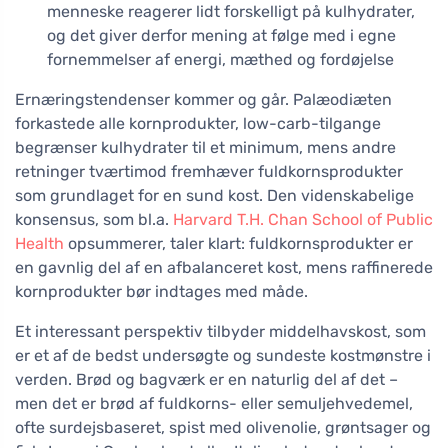
menneske reagerer lidt forskelligt på kulhydrater,
og det giver derfor mening at følge med i egne
fornemmelser af energi, mæthed og fordøjelse
Ernæringstendenser kommer og går. Palæodiæten
forkastede alle kornprodukter, low-carb-tilgange
begrænser kulhydrater til et minimum, mens andre
retninger tværtimod fremhæver fuldkornsprodukter
som grundlaget for en sund kost. Den videnskabelige
konsensus, som bl.a.
Harvard T.H. Chan School of Public
Health
opsummerer, taler klart: fuldkornsprodukter er
en gavnlig del af en afbalanceret kost, mens raffinerede
kornprodukter bør indtages med måde.
Et interessant perspektiv tilbyder middelhavskost, som
er et af de bedst undersøgte og sundeste kostmønstre i
verden. Brød og bagværk er en naturlig del af det –
men det er brød af fuldkorns- eller semuljehvedemel,
ofte surdejsbaseret, spist med olivenolie, grøntsager og