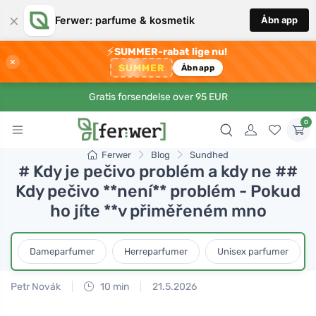
×
Ferwer: parfume & kosmetik
Åbn app
⚡
SUMMER-rabat lige nu!
×
SUMMER
Åbn app
Gratis forsendelse over 95 EUR
0
Ferwer
Blog
Sundhed
# Kdy je pečivo problém a kdy ne ##
Kdy pečivo **není** problém - Pokud
ho jíte **v přiměřeném mno
Dameparfumer
Herreparfumer
Unisex parfumer
Petr Novák
10 min
21.5.2026