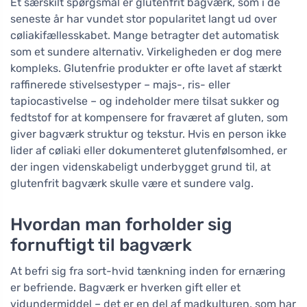
Et særskilt spørgsmål er glutenfrit bagværk, som i de
seneste år har vundet stor popularitet langt ud over
cøliakifællesskabet. Mange betragter det automatisk
som et sundere alternativ. Virkeligheden er dog mere
kompleks. Glutenfrie produkter er ofte lavet af stærkt
raffinerede stivelsestyper – majs-, ris- eller
tapiocastivelse – og indeholder mere tilsat sukker og
fedtstof for at kompensere for fraværet af gluten, som
giver bagværk struktur og tekstur. Hvis en person ikke
lider af cøliaki eller dokumenteret glutenfølsomhed, er
der ingen videnskabeligt underbygget grund til, at
glutenfrit bagværk skulle være et sundere valg.
Hvordan man forholder sig
fornuftigt til bagværk
At befri sig fra sort-hvid tænkning inden for ernæring
er befriende. Bagværk er hverken gift eller et
vidundermiddel – det er en del af madkulturen, som har