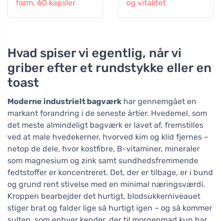
form, 60 kapsler
og vitalitet
Hvad spiser vi egentlig, når vi
griber efter et rundstykke eller en
toast
Moderne industrielt bagværk
har gennemgået en
markant forandring i de seneste årtier. Hvedemel, som
det meste almindeligt bagværk er lavet af, fremstilles
ved at male hvedekerner, hvorved kim og klid fjernes –
netop de dele, hvor kostfibre, B-vitaminer, mineraler
som magnesium og zink samt sundhedsfremmende
fedtstoffer er koncentreret. Det, der er tilbage, er i bund
og grund rent stivelse med en minimal næringsværdi.
Kroppen bearbejder det hurtigt, blodsukkerniveauet
stiger brat og falder lige så hurtigt igen – og så kommer
sulten, som enhver kender, der til morgenmad kun har