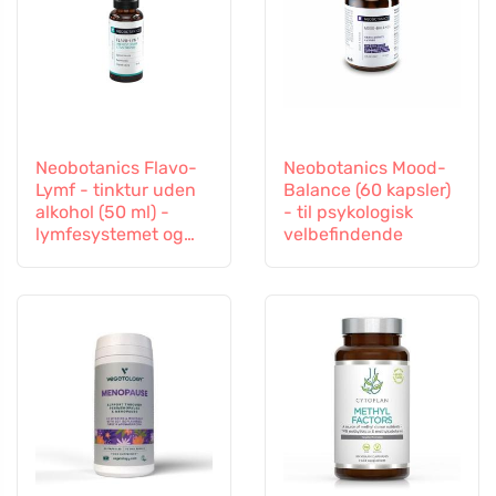
Neobotanics Flavo-
Neobotanics Mood-
Lymf - tinktur uden
Balance (60 kapsler)
alkohol (50 ml) -
- til psykologisk
lymfesystemet og
velbefindende
det vaskulære
system