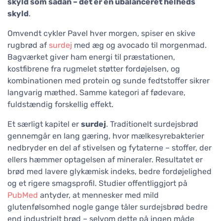
skyld som sådan – det er en ubalanceret helheds
skyld
.
Omvendt cykler Pavel hver morgen, spiser en skive
rugbrød af
surdej
med æg og avocado til morgenmad.
Bagværket giver ham energi til præstationen,
kostfibrene fra rugmelet støtter fordøjelsen, og
kombinationen med protein og sunde fedtstoffer sikrer
langvarig mæthed. Samme kategori af fødevare,
fuldstændig forskellig effekt.
Et særligt kapitel er
surdej
. Traditionelt surdejsbrød
gennemgår en lang gæring, hvor mælkesyrebakterier
nedbryder en del af stivelsen og fytaterne – stoffer, der
ellers hæmmer optagelsen af mineraler. Resultatet er
brød med lavere glykæmisk indeks, bedre fordøjelighed
og et rigere smagsprofil. Studier offentliggjort på
PubMed
antyder, at mennesker med mild
glutenfølsomhed nogle gange tåler surdejsbrød bedre
end industrielt brød – selvom dette på ingen måde