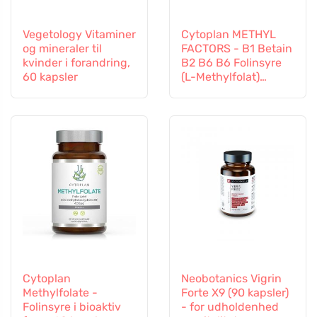
Vegetology Vitaminer
Cytoplan METHYL
og mineraler til
FACTORS - B1 Betain
kvinder i forandring,
B2 B6 B6 Folinsyre
60 kapsler
(L-Methylfolat)
Vitamin B12 og Zink,
60 kapsler
Cytoplan
Neobotanics Vigrin
Methylfolate -
Forte X9 (90 kapsler)
Folinsyre i bioaktiv
- for udholdenhed