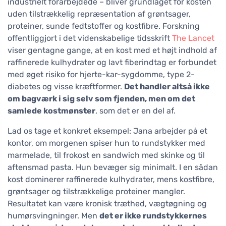
industrielt forarbejdede – bliver grundlaget for kosten
uden tilstrækkelig repræsentation af grøntsager,
proteiner, sunde fedtstoffer og kostfibre. Forskning
offentliggjort i det videnskabelige tidsskrift
The Lancet
viser gentagne gange, at en kost med et højt indhold af
raffinerede kulhydrater og lavt fiberindtag er forbundet
med øget risiko for hjerte-kar-sygdomme, type 2-
diabetes og visse kræftformer.
Det handler altså ikke
om bagværk i sig selv som fjenden, men om det
samlede kostmønster
, som det er en del af.
Lad os tage et konkret eksempel: Jana arbejder på et
kontor, om morgenen spiser hun to rundstykker med
marmelade, til frokost en sandwich med skinke og til
aftensmad pasta. Hun bevæger sig minimalt. I en sådan
kost dominerer raffinerede kulhydrater, mens kostfibre,
grøntsager og tilstrækkelige proteiner mangler.
Resultatet kan være kronisk træthed, vægtøgning og
humørsvingninger. Men
det er ikke rundstykkernes