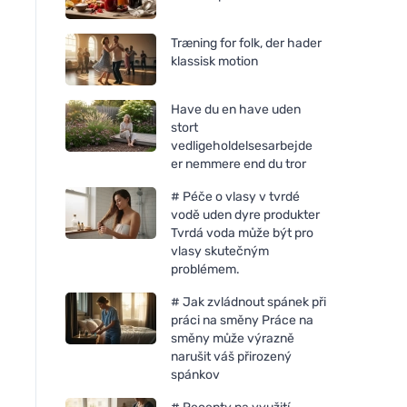
Træning for folk, der hader
klassisk motion
Have du en have uden
stort
vedligeholdelsesarbejde
er nemmere end du tror
# Péče o vlasy v tvrdé
vodě uden dyre produkter
Tvrdá voda může být pro
vlasy skutečným
problémem.
# Jak zvládnout spánek při
Tierra Verde
Chimpanzee Energi
práci na směny Práce na
Olivenhåndsæbe (100 g) -
Forest Fruit 35 g
směny může výrazně
uden palmeolie
narušit váš přirozený
spánkov