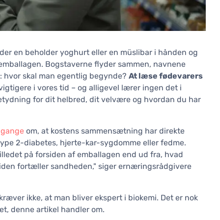
lder en beholder yoghurt eller en müslibar i hånden og
af emballagen. Bogstaverne flyder sammen, navnene
: hvor skal man egentlig begynde?
At læse fødevarers
igtigere i vores tid – og alligevel lærer ingen det i
tydning for dit helbred, dit velvære og hvordan du har
 gange
om, at kostens sammensætning har direkte
type 2-diabetes, hjerte-kar-sygdomme eller fedme.
illedet på forsiden af emballagen end ud fra, hvad
siden fortæller sandheden," siger ernæringsrådgivere
 kræver ikke, at man bliver ekspert i biokemi. Det er nok
et, denne artikel handler om.