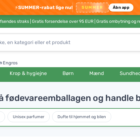
⚡
SUMMER-rabat lige nu!
SUMMER
Åbn app
afsendes straks |
Gratis forsendelse over 95 EUR
| Gratis ombytning og r
Engros
Krop & hygiejne
Børn
Mænd
Sundhe
på fødevareemballagen og handle 
Unisex parfumer
Dufte til hjemmet og bilen