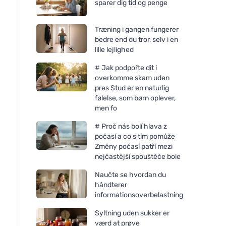
sparer dig tid og penge
Træning i gangen fungerer
bedre end du tror, selv i en
lille lejlighed
# Jak podpořte dit i
overkomme skam uden
pres Stud er en naturlig
følelse, som børn oplever,
men fo
# Proč nás bolí hlava z
počasí a co s tím pomůže
Změny počasí patří mezi
nejčastější spouštěče bole
Naučte se hvordan du
håndterer
informationsoverbelastning
Syltning uden sukker er
værd at prøve