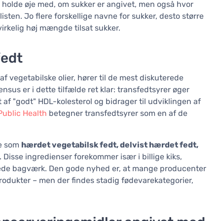
un holde øje med, om sukker er angivet, men også hvor
ten. Jo flere forskellige navne for sukker, desto større
irkelig høj mængde tilsat sukker.
fedt
f vegetabilske olier, hører til de mest diskuterede
sus er i dette tilfælde ret klar: transfedtsyrer øger
 af "godt" HDL-kolesterol og bidrager til udviklingen af
Public Health
betegner transfedtsyrer som en af de
ne som
hærdet vegetabilsk fedt, delvist hærdet fedt,
. Disse ingredienser forekommer især i billige kiks,
illede bagværk. Den gode nyhed er, at mange producenter
 produkter – men der findes stadig fødevarekategorier,