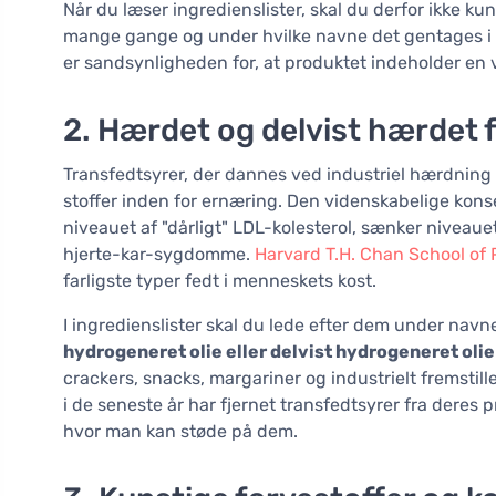
Når du læser ingredienslister, skal du derfor ikke k
mange gange og under hvilke navne det gentages i lis
er sandsynligheden for, at produktet indeholder en v
2. Hærdet og delvist hærdet 
Transfedtsyrer, der dannes ved industriel hærdning a
stoffer inden for ernæring. Den videnskabelige konsen
niveauet af "dårligt" LDL-kolesterol, sænker niveauet
hjerte-kar-sygdomme.
Harvard T.H. Chan School of 
farligste typer fedt i menneskets kost.
I ingredienslister skal du lede efter dem under nav
hydrogeneret olie eller delvist hydrogeneret olie
crackers, snacks, margariner og industrielt fremst
i de seneste år har fjernet transfedtsyrer fra deres
hvor man kan støde på dem.