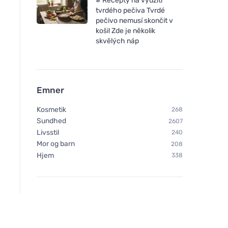
# Recepty na využití
tvrdého pečiva Tvrdé
pečivo nemusí skončit v
koši! Zde je několik
skvělých náp
Emner
Kosmetik
268
Sundhed
2607
Livsstil
240
Mor og barn
208
Hjem
338