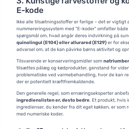
3. Kunstige farvestoffer og 
E-kode
Ikke alle tilsætningsstoffer er farlige – det er vigti
nummereringssystem med "E-koder" omfatter både ful
spørgsmål om, hvad angår deres indvirkning på su
quinolingul (E104) eller allurared (E129)
er for eks
advarsel om, at de kan påvirke børns aktivitet og 
Tilsvarende er konserveringsmidler som
natriumben
tilsættes pålæg og kødprodukter, genstand for vidensk
problematiske ved varmebehandling, hvor de kan rea
der er potentielt kræftfremkaldende.
Den generelle regel, som ernæringseksperter anbefal
ingredienslisten er, desto bedre
. Et produkt, hvis 
ingredienser, du kender fra dit eget køkken, er som 
med numeriske koder.