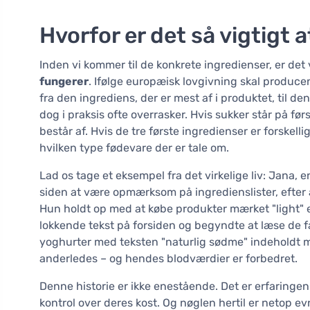
Hvorfor er det så vigtigt 
Inden vi kommer til de konkrete ingredienser, er det v
fungerer
. Ifølge europæisk lovgivning skal produce
fra den ingrediens, der er mest af i produktet, til de
dog i praksis ofte overrasker. Hvis sukker står på f
består af. Hvis de tre første ingredienser er forskellig
hvilken type fødevare der er tale om.
Lad os tage et eksempel fra det virkelige liv: Jana, e
siden at være opmærksom på ingredienslister, efter
Hun holdt op med at købe produkter mærket "light" e
lokkende tekst på forsiden og begyndte at læse de f
yoghurter med teksten "naturlig sødme" indeholdt me
anderledes – og hendes blodværdier er forbedret.
Denne historie er ikke enestående. Det er erfaringen
kontrol over deres kost. Og nøglen hertil er netop ev