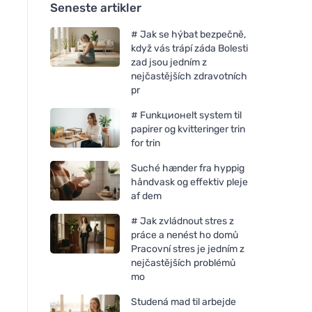
Seneste artikler
# Jak se hýbat bezpečně,
když vás trápí záda Bolesti
zad jsou jedním z
nejčastějších zdravotních
pr
# Funkционelt system til
papirer og kvitteringer trin
for trin
Suché hænder fra hyppig
håndvask og effektiv pleje
af dem
# Jak zvládnout stres z
práce a nenést ho domů
Pracovní stres je jedním z
nejčastějších problémů
mo
Studená mad til arbejde