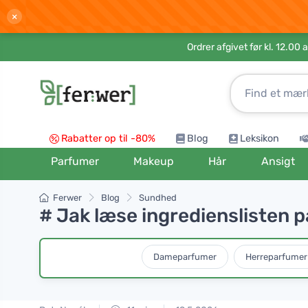
×
Ordrer afgivet før kl. 12.00 
Rabatter op til -80%
Blog
Leksikon
Parfumer
Makeup
Hår
Ansigt
Ferwer
Blog
Sundhed
# Jak læse ingredienslisten 
Dameparfumer
Herreparfumer