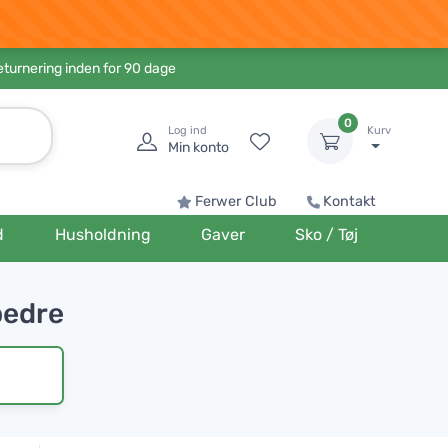
eturnering inden for 90 dage
0
Log ind
Kurv
Min konto
Ferwer Club
Kontakt
d
Husholdning
Gaver
Sko / Tøj
bedre