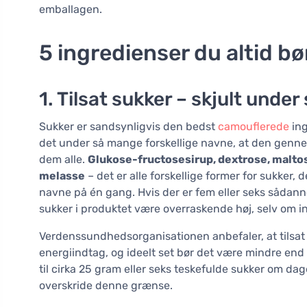
emballagen.
5 ingredienser du altid b
1. Tilsat sukker – skjult unde
Sukker er sandsynligvis den bedst
camouflerede
ing
det under så mange forskellige navne, at den genne
dem alle.
Glukose-fructosesirup, dextrose, maltos
melasse
– det er alle forskellige former for sukker, d
navne på én gang. Hvis der er fem eller seks sådan
sukker i produktet være overraskende høj, selv om in
Verdenssundhedsorganisationen anbefaler, at tilsat
energiindtag, og ideelt set bør det være mindre end
til cirka 25 gram eller seks teskefulde sukker om da
overskride denne grænse.