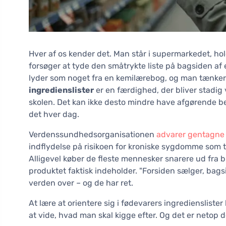
Hver af os kender det. Man står i supermarkedet, ho
forsøger at tyde den småtrykte liste på bagsiden 
lyder som noget fra en kemilærebog, og man tænker
ingredienslister
er en færdighed, der bliver stadig v
skolen. Det kan ikke desto mindre have afgørende be
det hver dag.
Verdenssundhedsorganisationen
advarer gentagne
indflydelse på risikoen for kroniske sygdomme som 
Alligevel køber de fleste mennesker snarere ud fra b
produktet faktisk indeholder. "Forsiden sælger, bag
verden over – og de har ret.
At lære at orientere sig i fødevarers ingredienslister
at vide, hvad man skal kigge efter. Og det er netop d