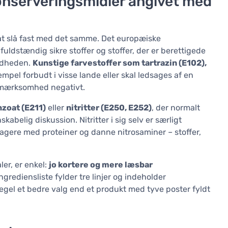
konserveringsmidler angivet med
gt at slå fast med det samme. Det europæiske
dstændig sikre stoffer og stoffer, der er berettigede
ndheden.
Kunstige farvestoffer som tartrazin (E102),
empel forbudt i visse lande eller skal ledsages af en
opmærksomhed negativt.
zoat (E211)
eller
nitritter (E250, E252)
, der normalt
abelig diskussion. Nitritter i sig selv er særligt
gere med proteiner og danne nitrosaminer – stoffer,
er, er enkel:
jo kortere og mere læsbar
ingrediensliste fylder tre linjer og indeholder
regel et bedre valg end et produkt med tyve poster fyldt