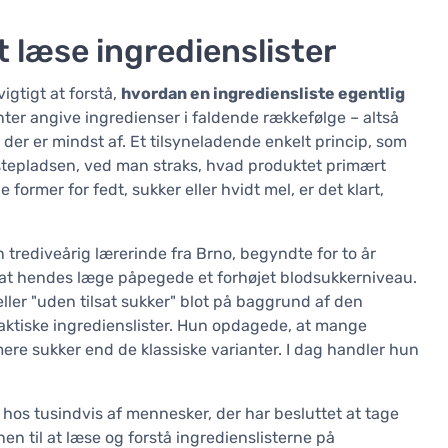
at læse ingredienslister
igtigt at forstå,
hvordan en ingrediensliste egentlig
nter angive ingredienser i faldende rækkefølge – altså
n der er mindst af. Et tilsyneladende enkelt princip, som
ørstepladsen, ved man straks, hvad produktet primært
e former for fedt, sukker eller hvidt mel, er det klart,
n trediveårig lærerinde fra Brno, begyndte for to år
 at hendes læge påpegede et forhøjet blodsukkerniveau.
ller "uden tilsat sukker" blot på baggrund af den
aktiske ingredienslister. Hun opdagede, at mange
re sukker end de klassiske varianter. I dag handler hun
 hos tusindvis af mennesker, der har besluttet at tage
nen til at læse og forstå ingredienslisterne på