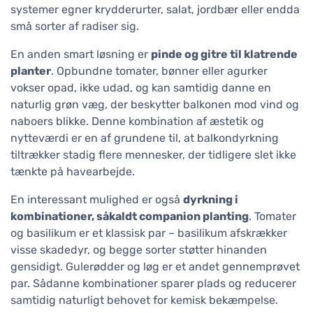
systemer egner krydderurter, salat, jordbær eller endda
små sorter af radiser sig.
En anden smart løsning er
pinde og gitre til klatrende
planter
. Opbundne tomater, bønner eller agurker
vokser opad, ikke udad, og kan samtidig danne en
naturlig grøn væg, der beskytter balkonen mod vind og
naboers blikke. Denne kombination af æstetik og
nytteværdi er en af grundene til, at balkondyrkning
tiltrækker stadig flere mennesker, der tidligere slet ikke
tænkte på havearbejde.
En interessant mulighed er også
dyrkning i
kombinationer, såkaldt companion planting
. Tomater
og basilikum er et klassisk par – basilikum afskrækker
visse skadedyr, og begge sorter støtter hinanden
gensidigt. Gulerødder og løg er et andet gennemprøvet
par. Sådanne kombinationer sparer plads og reducerer
samtidig naturligt behovet for kemisk bekæmpelse.