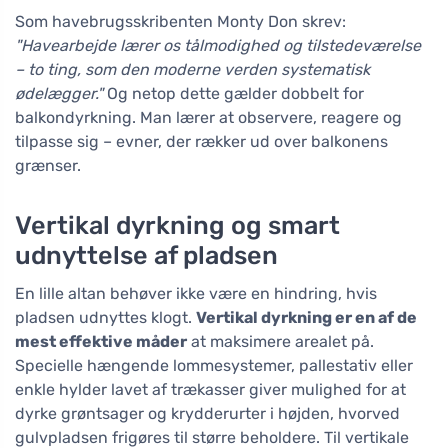
Som havebrugsskribenten Monty Don skrev:
"Havearbejde lærer os tålmodighed og tilstedeværelse
– to ting, som den moderne verden systematisk
ødelægger."
Og netop dette gælder dobbelt for
balkondyrkning. Man lærer at observere, reagere og
tilpasse sig – evner, der rækker ud over balkonens
grænser.
Vertikal dyrkning og smart
udnyttelse af pladsen
En lille altan behøver ikke være en hindring, hvis
pladsen udnyttes klogt.
Vertikal dyrkning er en af de
mest effektive måder
at maksimere arealet på.
Specielle hængende lommesystemer, pallestativ eller
enkle hylder lavet af træ­kasser giver mulighed for at
dyrke grøntsager og krydderurter i højden, hvorved
gulvpladsen frigøres til større beholdere. Til vertikale