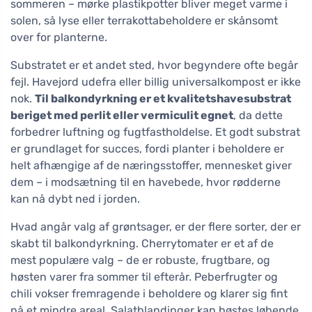
sommeren – mørke plastikpotter bliver meget varme i
solen, så lyse eller terrakottabeholdere er skånsomt
over for planterne.
Substratet er et andet sted, hvor begyndere ofte begår
fejl. Havejord udefra eller billig universalkompost er ikke
nok.
Til balkondyrkning er et kvalitetshavesubstrat
beriget med perlit eller vermiculit egnet
, da dette
forbedrer luftning og fugtfastholdelse. Et godt substrat
er grundlaget for succes, fordi planter i beholdere er
helt afhængige af de næringsstoffer, mennesket giver
dem – i modsætning til en havebede, hvor rødderne
kan nå dybt ned i jorden.
Hvad angår valg af grøntsager, er der flere sorter, der er
skabt til balkondyrkning. Cherrytomater er et af de
mest populære valg – de er robuste, frugtbare, og
høsten varer fra sommer til efterår. Peberfrugter og
chili vokser fremragende i beholdere og klarer sig fint
på et mindre areal. Salatblandinger kan høstes løbende