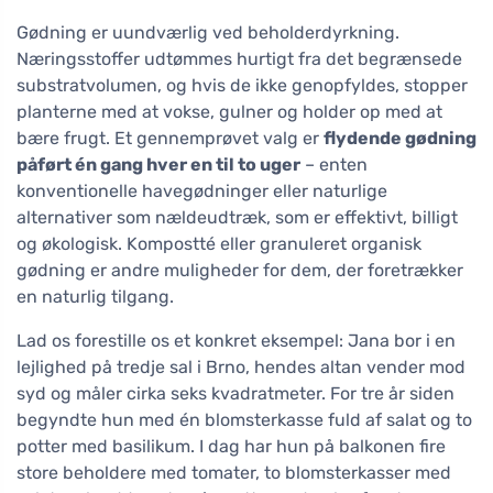
Gødning er uundværlig ved beholderdyrkning.
Næringsstoffer udtømmes hurtigt fra det begrænsede
substratvolumen, og hvis de ikke genopfyldes, stopper
planterne med at vokse, gulner og holder op med at
bære frugt. Et gennemprøvet valg er
flydende gødning
påført én gang hver en til to uger
– enten
konventionelle havegødninger eller naturlige
alternativer som nældeudtræk, som er effektivt, billigt
og økologisk. Kompostté eller granuleret organisk
gødning er andre muligheder for dem, der foretrækker
en naturlig tilgang.
Lad os forestille os et konkret eksempel: Jana bor i en
lejlighed på tredje sal i Brno, hendes altan vender mod
syd og måler cirka seks kvadratmeter. For tre år siden
begyndte hun med én blomsterkasse fuld af salat og to
potter med basilikum. I dag har hun på balkonen fire
store beholdere med tomater, to blomsterkasser med