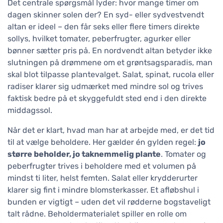
Det centrale spørgsmål lyder: hvor mange timer om
dagen skinner solen der? En syd- eller sydvestvendt
altan er ideel – den får seks eller flere timers direkte
sollys, hvilket tomater, peberfrugter, agurker eller
bønner sætter pris på. En nordvendt altan betyder ikke
slutningen på drømmene om et grøntsagsparadis, man
skal blot tilpasse plantevalget. Salat, spinat, rucola eller
radiser klarer sig udmærket med mindre sol og trives
faktisk bedre på et skyggefuldt sted end i den direkte
middagssol.
Når det er klart, hvad man har at arbejde med, er det tid
til at vælge beholdere. Her gælder én gylden regel:
jo
større beholder, jo taknemmelig plante
. Tomater og
peberfrugter trives i beholdere med et volumen på
mindst ti liter, helst femten. Salat eller krydderurter
klarer sig fint i mindre blomsterkasser. Et afløbshul i
bunden er vigtigt – uden det vil rødderne bogstaveligt
talt rådne. Beholdermaterialet spiller en rolle om