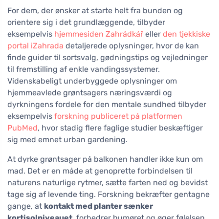
For dem, der ønsker at starte helt fra bunden og
orientere sig i det grundlæggende, tilbyder
eksempelvis
hjemmesiden Zahrádkář
eller
den tjekkiske
portal iZahrada
detaljerede oplysninger, hvor de kan
finde guider til sortsvalg, gødningstips og vejledninger
til fremstilling af enkle vandingssystemer.
Videnskabeligt underbyggede oplysninger om
hjemmeavlede grøntsagers næringsværdi og
dyrkningens fordele for den mentale sundhed tilbyder
eksempelvis
forskning publiceret på platformen
PubMed
, hvor stadig flere faglige studier beskæftiger
sig med emnet urban gardening.
At dyrke grøntsager på balkonen handler ikke kun om
mad. Det er en måde at genoprette forbindelsen til
naturens naturlige rytmer, sætte farten ned og bevidst
tage sig af levende ting. Forskning bekræfter gentagne
gange, at
kontakt med planter sænker
kortisolniveauet
, forbedrer humøret og øger følelsen