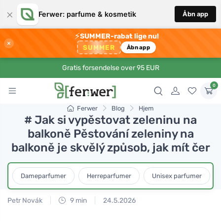
×
Ferwer: parfume & kosmetik
Åbn app
⚡
SUMMER-rabat lige nu!
×
SUMMER
Åbn app
Gratis forsendelse over 95 EUR
0
Ferwer
Blog
Hjem
# Jak si vypěstovat zeleninu na
balkoně Pěstování zeleniny na
balkoně je skvělý způsob, jak mít čer
Dameparfumer
Herreparfumer
Unisex parfumer
Petr Novák
9 min
24.5.2026