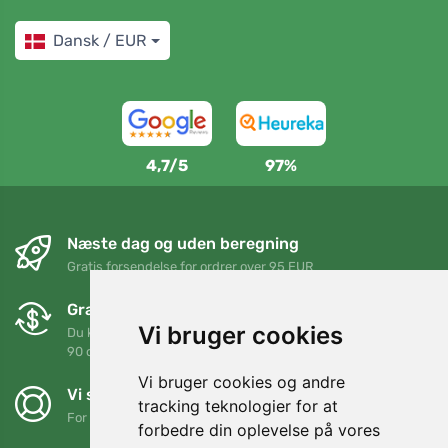
Dansk / EUR
4,7/5
97%
Næste dag og uden beregning
Gratis forsendelse for ordrer over 95 EUR
Gratis ombytning og returnering
Vi bruger cookies
Du kan returnere eller bytte din ordre når som helst inden for
90 dage
Vi bruger cookies og andre
Vi støtter Trees.org
tracking teknologier for at
For hver ordre planter vi et træ! Læs mere
Om os
.
forbedre din oplevelse på vores