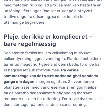
med metoden "klip og lad gro", så man kan høste fra én
udsåning i flere uger. Radiser er klar på blot tyve til
tredive dage fra udsåning, så de er ideelle for
utålmodige begyndere.
Pleje, der ikke er kompliceret –
bare regelmæssig
Den største forskel mellem vellykket og mislykket
balkondyrkning ligger i vandingen. Planter i beholdere
tørrer ud meget hurtigere end dem i bede, fordi de har
et begrænset substratvolumen.
På varme
sommerdage kan det være nødvendigt at vande to
gange om dagen
, morgen og aften. Selvvandende
blomsterkasser med vandreservoir er en god hjælper,
da de opretholder ensartet fugtighed og markant
reducerer risikoen for udtørring. For travle dyrkere eller
dem, der tager på ferie, er de en sand redning.