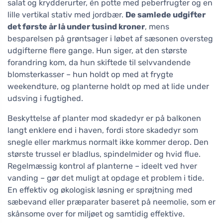
salat og krydderurter, én potte med peberfrugter og en
lille vertikal stativ med jordbær.
De samlede udgifter
det første år lå under tusind kroner
, mens
besparelsen på grøntsager i løbet af sæsonen oversteg
udgifterne flere gange. Hun siger, at den største
forandring kom, da hun skiftede til selvvandende
blomsterkasser – hun holdt op med at frygte
weekendture, og planterne holdt op med at lide under
udsving i fugtighed.
Beskyttelse af planter mod skadedyr er på balkonen
langt enklere end i haven, fordi store skadedyr som
snegle eller markmus normalt ikke kommer derop. Den
største trussel er bladlus, spindelmider og hvid flue.
Regelmæssig kontrol af planterne – ideelt ved hver
vanding – gør det muligt at opdage et problem i tide.
En effektiv og økologisk løsning er sprøjtning med
sæbevand eller præparater baseret på neemolie, som er
skånsome over for miljøet og samtidig effektive.