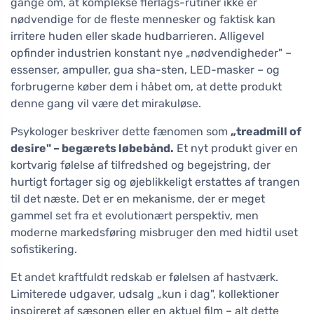
gange om, at komplekse flerlags-rutiner ikke er
nødvendige for de fleste mennesker og faktisk kan
irritere huden eller skade hudbarrieren. Alligevel
opfinder industrien konstant nye „nødvendigheder" –
essenser, ampuller, gua sha-sten, LED-masker – og
forbrugerne køber dem i håbet om, at dette produkt
denne gang vil være det mirakuløse.
Psykologer beskriver dette fænomen som
„treadmill of
desire" – begærets løbebånd.
Et nyt produkt giver en
kortvarig følelse af tilfredshed og begejstring, der
hurtigt fortager sig og øjeblikkeligt erstattes af trangen
til det næste. Det er en mekanisme, der er meget
gammel set fra et evolutionært perspektiv, men
moderne markedsføring misbruger den med hidtil uset
sofistikering.
Et andet kraftfuldt redskab er følelsen af hastværk.
Limiterede udgaver, udsalg „kun i dag", kollektioner
inspireret af sæsonen eller en aktuel film – alt dette