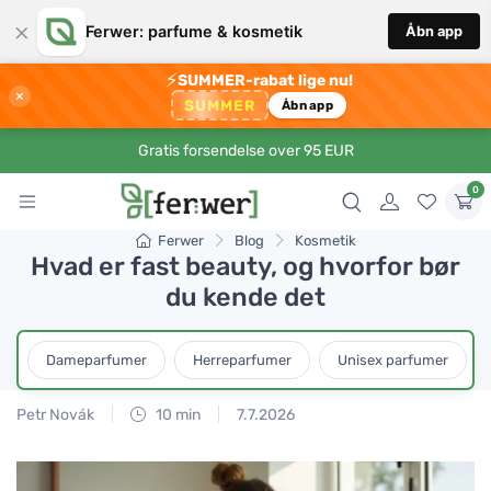
×
Ferwer: parfume & kosmetik
Åbn app
⚡
SUMMER-rabat lige nu!
×
SUMMER
Åbn app
Gratis forsendelse over 95 EUR
0
Ferwer
Blog
Kosmetik
Hvad er fast beauty, og hvorfor bør
du kende det
Dameparfumer
Herreparfumer
Unisex parfumer
Petr Novák
10 min
7.7.2026