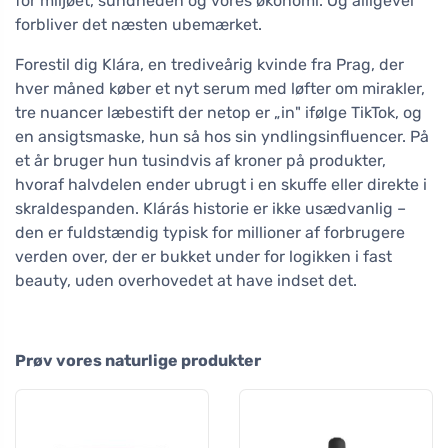
for miljøet, sundheden og vores økonomi. Og alligevel
forbliver det næsten ubemærket.
Forestil dig Klára, en trediveårig kvinde fra Prag, der
hver måned køber et nyt serum med løfter om mirakler,
tre nuancer læbestift der netop er „in" ifølge TikTok, og
en ansigtsmaske, hun så hos sin yndlingsinfluencer. På
et år bruger hun tusindvis af kroner på produkter,
hvoraf halvdelen ender ubrugt i en skuffe eller direkte i
skraldespanden. Klárás historie er ikke usædvanlig –
den er fuldstændig typisk for millioner af forbrugere
verden over, der er bukket under for logikken i fast
beauty, uden overhovedet at have indset det.
Prøv vores naturlige produkter