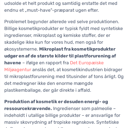
udsolde et helt produkt og samtidig erstatte det med
endnu et „must-have"-præparat ugen efter.
Problemet begynder allerede ved selve produktionen.
Billige kosmetikprodukter er typisk fyldt med syntetiske
ingredienser, mikroplast og kemiske stoffer, der er
skadelige ikke kun for vores hud, men også for
økosystemerne.
Mikroplast fra kosmetikprodukter
udgør en af de største kilder til plastforurening af
havene
– ifølge en rapport fra
Det Europæiske
Miljøagentur
anslås det, at kosmetikindustrien bidrager
til mikroplastforurening med titusinder af tons årligt. Og
det medregner ikke den enorme mængde
plastikemballage, der går direkte i affald.
Produktion af kosmetik er desuden energi- og
ressourcekrævende.
Ingredienser som palmeolie –
indeholdt i utallige billige produkter – er ansvarlige for
massiv skovrydning af tropiske regnskove. Syntetiske