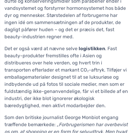
dufte og konserveringsmidler som parabener ender i
vandsystemet og forstyrrer hormonsystemet hos både
dyr og mennesker. Størstedelen af forbrugerne har
ingen idé om sammensætningen af de produkter, de
dagligt påfører huden – og det er præcis det, fast
beauty-industrien regner med.
Det er også værd at nævne selve
logistikken
. Fast
beauty-produkter fremstilles ofte i Asien og
distribueres over hele verden, og hvert trin i
transporten efterlader et markant CO₂-aftryk. Tilføjer vi
emballagematerialer designet til at se luksuriøse og
indbydende ud på fotos til sociale medier, men som er
fuldstændig ikke-genanvendelige, får vi et billede af en
industri, der ikke blot ignorerer økologisk
bæredygtighed, men aktivt modarbejder den.
Som den britiske journalist George Monbiot engang
træffende bemærkede:
„Forbrugerismen har overbevist
os om, at shopping er en form for selvudtryk. Men hvad