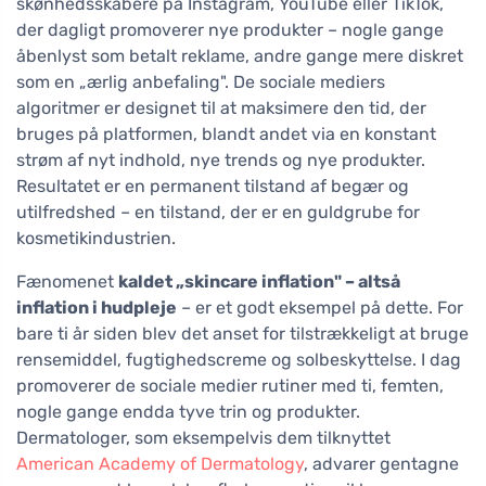
skønhedsskabere på Instagram, YouTube eller TikTok,
der dagligt promoverer nye produkter – nogle gange
åbenlyst som betalt reklame, andre gange mere diskret
som en „ærlig anbefaling". De sociale mediers
algoritmer er designet til at maksimere den tid, der
bruges på platformen, blandt andet via en konstant
strøm af nyt indhold, nye trends og nye produkter.
Resultatet er en permanent tilstand af begær og
utilfredshed – en tilstand, der er en guldgrube for
kosmetikindustrien.
Fænomenet
kaldet „skincare inflation" – altså
inflation i hudpleje
– er et godt eksempel på dette. For
bare ti år siden blev det anset for tilstrækkeligt at bruge
rensemiddel, fugtighedscreme og solbeskyttelse. I dag
promoverer de sociale medier rutiner med ti, femten,
nogle gange endda tyve trin og produkter.
Dermatologer, som eksempelvis dem tilknyttet
American Academy of Dermatology
, advarer gentagne