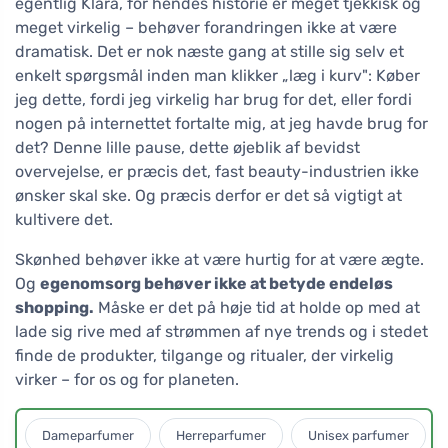
egentlig Klára, for hendes historie er meget tjekkisk og
meget virkelig – behøver forandringen ikke at være
dramatisk. Det er nok næste gang at stille sig selv et
enkelt spørgsmål inden man klikker „læg i kurv": Køber
jeg dette, fordi jeg virkelig har brug for det, eller fordi
nogen på internettet fortalte mig, at jeg havde brug for
det? Denne lille pause, dette øjeblik af bevidst
overvejelse, er præcis det, fast beauty-industrien ikke
ønsker skal ske. Og præcis derfor er det så vigtigt at
kultivere det.
Skønhed behøver ikke at være hurtig for at være ægte.
Og
egenomsorg behøver ikke at betyde endeløs
shopping.
Måske er det på høje tid at holde op med at
lade sig rive med af strømmen af nye trends og i stedet
finde de produkter, tilgange og ritualer, der virkelig
virker – for os og for planeten.
Dameparfumer
Herreparfumer
Unisex parfumer