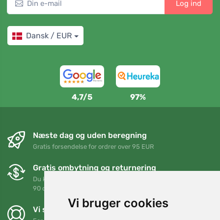
Log ind
Dansk / EUR
4,7/5
97%
Næste dag og uden beregning
Gratis forsendelse for ordrer over 95 EUR
Gratis ombytning og returnering
Du kan returnere eller bytte din ordre når som helst inden for
90 dage
Vi bruger cookies
Vi støtter Trees.org