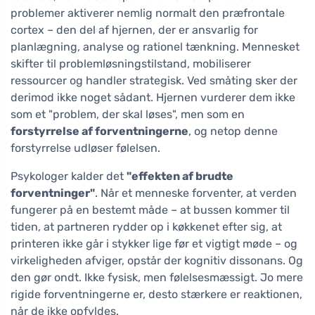
problemer aktiverer nemlig normalt den præfrontale
cortex – den del af hjernen, der er ansvarlig for
planlægning, analyse og rationel tænkning. Mennesket
skifter til problemløsningstilstand, mobiliserer
ressourcer og handler strategisk. Ved småting sker der
derimod ikke noget sådant. Hjernen vurderer dem ikke
som et "problem, der skal løses", men som en
forstyrrelse af forventningerne
, og netop denne
forstyrrelse udløser følelsen.
Psykologer kalder det
"effekten af brudte
forventninger"
. Når et menneske forventer, at verden
fungerer på en bestemt måde – at bussen kommer til
tiden, at partneren rydder op i køkkenet efter sig, at
printeren ikke går i stykker lige før et vigtigt møde – og
virkeligheden afviger, opstår der kognitiv dissonans. Og
den gør ondt. Ikke fysisk, men følelsesmæssigt. Jo mere
rigide forventningerne er, desto stærkere er reaktionen,
når de ikke opfyldes.