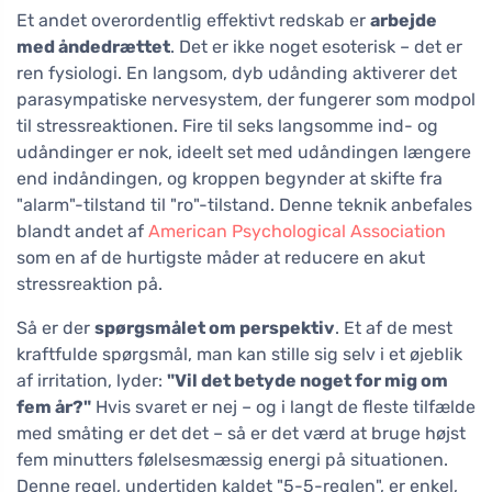
Et andet overordentlig effektivt redskab er
arbejde
med åndedrættet
. Det er ikke noget esoterisk – det er
ren fysiologi. En langsom, dyb udånding aktiverer det
parasympatiske nervesystem, der fungerer som modpol
til stressreaktionen. Fire til seks langsomme ind- og
udåndinger er nok, ideelt set med udåndingen længere
end indåndingen, og kroppen begynder at skifte fra
"alarm"-tilstand til "ro"-tilstand. Denne teknik anbefales
blandt andet af
American Psychological Association
som en af de hurtigste måder at reducere en akut
stressreaktion på.
Så er der
spørgsmålet om perspektiv
. Et af de mest
kraftfulde spørgsmål, man kan stille sig selv i et øjeblik
af irritation, lyder:
"Vil det betyde noget for mig om
fem år?"
Hvis svaret er nej – og i langt de fleste tilfælde
med småting er det det – så er det værd at bruge højst
fem minutters følelsesmæssig energi på situationen.
Denne regel, undertiden kaldet "5-5-reglen", er enkel,