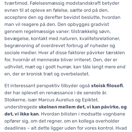
tværtimod. Følelsesmæssig modstandskraft betyder
evnen til at opleve en følelse, sætte ord på den,
acceptere den og derefter bevidst beslutte, hvordan
man vil reagere på den. Den opbygges gradvist
gennem regelmæssige vaner: tilstrækkelig søvn,
bevægelse, kontakt med naturen, kvalitetsrelationer,
begrænsning af overdrevet forbrug af nyheder og
sociale medier. Hver af disse faktorer påvirker tærsklen
for, hvornår et menneske bliver irriteret. Den, der er
udhvilet, mæt og i godt humør, kan tåle langt mere end
en, der er kronisk træt og overbelastet.
Et interessant perspektiv tilbyder også
stoisk filosofi
,
der har oplevet en renæssance i de seneste år.
Stoikerne, især Marcus Aurelius og Epiktet,
understregede
skelnen mellem det, vi kan påvirke, og
det, vi ikke kan
. Hvordan bilisten i modsatte vognbane
opfører sig, om det regner, om en kollega overholder
deadlines – alt dette ligger uden for vores kontrol. Hvad