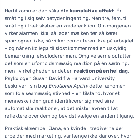
Hertil kommer den såkaldte
kumulative effekt
. Én
småting i sig selv betyder ingenting. Men tre, fem, ti
småting i træk skaber en kædereaktion. Om morgenen
virker alarmen ikke, så løber mælken tør, så kører
sporvognen ikke, så virker computeren ikke på arbejdet
– og når en kollega til sidst kommer med en uskyldig
bemærkning, eksploderer man. Omgivelserne opfatter
det som en uforholdsmæssig reaktion på én sætning,
men i virkeligheden er det en
reaktion på en hel dag
.
Psykologen Susan David fra Harvard University
beskriver i sin bog
Emotional Agility
dette fænomen
som følelsesmæssig stivhed – en tilstand, hvor et
menneske i den grad identificerer sig med sine
automatiske reaktioner, at det mister evnen til at
reflektere over dem og bevidst vælge en anden tilgang.
Praktisk eksempel: Jana, en kvinde i trediverne der
arbejder med marketing, var længe ikke klar over, hvor