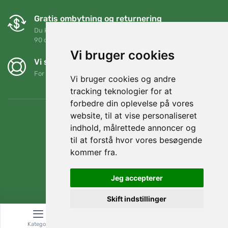
Gratis ombytning og returnering
Du kan returnere eller bytte din ordre når som helst inden for
90 dage
Vi bruger cookies
Vi støtter Trees.org
For hver ordre planter vi et træ! Læs mere
Om os
.
Vi bruger cookies og andre
tracking teknologier for at
forbedre din oplevelse på vores
website, til at vise personaliseret
indhold, målrettede annoncer og
til at forstå hvor vores besøgende
kommer fra.
Jeg accepterer
Skift indstillinger
© Topshelf s.r.o. Alle rettigheder forbeholdes.
Kategori
Søg
Kurv