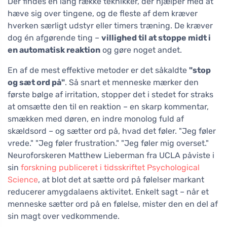
Der findes en lang række teknikker, der hjælper med at
hæve sig over tingene, og de fleste af dem kræver
hverken særligt udstyr eller timers træning. De kræver
dog én afgørende ting –
villighed til at stoppe midt i
en automatisk reaktion
og gøre noget andet.
En af de mest effektive metoder er det såkaldte
"stop
og sæt ord på"
. Så snart et menneske mærker den
første bølge af irritation, stopper det i stedet for straks
at omsætte den til en reaktion – en skarp kommentar,
smækken med døren, en indre monolog fuld af
skældsord – og sætter ord på, hvad det føler. "Jeg føler
vrede." "Jeg føler frustration." "Jeg føler mig overset."
Neuroforskeren Matthew Lieberman fra UCLA påviste i
sin
forskning publiceret i tidsskriftet Psychological
Science
, at blot det at sætte ord på følelser markant
reducerer amygdalaens aktivitet. Enkelt sagt – når et
menneske sætter ord på en følelse, mister den en del af
sin magt over vedkommende.