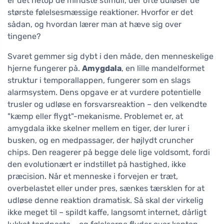
er det netop de mindste stimuli, der ofte udløser de
største følelsesmæssige reaktioner. Hvorfor er det
sådan, og hvordan lærer man at hæve sig over
tingene?
Svaret gemmer sig dybt i den måde, den menneskelige
hjerne fungerer på.
Amygdala
, en lille mandelformet
struktur i temporallappen, fungerer som en slags
alarmsystem. Dens opgave er at vurdere potentielle
trusler og udløse en forsvarsreaktion – den velkendte
"kæmp eller flygt"-mekanisme. Problemet er, at
amygdala ikke skelner mellem en tiger, der lurer i
busken, og en medpassager, der højlydt cruncher
chips. Den reagerer på begge dele lige voldsomt, fordi
den evolutionært er indstillet på hastighed, ikke
præcision. Når et menneske i forvejen er træt,
overbelastet eller under pres, sænkes tærsklen for at
udløse denne reaktion dramatisk. Så skal der virkelig
ikke meget til – spildt kaffe, langsomt internet, dårligt