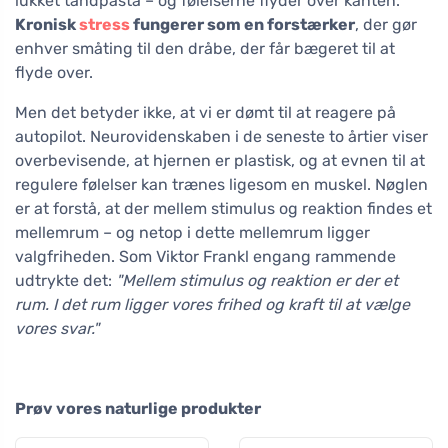
lukket tandpasta – og følelserne flyder over kanten.
Kronisk
stress
fungerer som en forstærker
, der gør
enhver småting til den dråbe, der får bægeret til at
flyde over.
Men det betyder ikke, at vi er dømt til at reagere på
autopilot. Neurovidenskaben i de seneste to årtier viser
overbevisende, at hjernen er plastisk, og at evnen til at
regulere følelser kan trænes ligesom en muskel. Nøglen
er at forstå, at der mellem stimulus og reaktion findes et
mellemrum – og netop i dette mellemrum ligger
valgfriheden. Som Viktor Frankl engang rammende
udtrykte det:
"Mellem stimulus og reaktion er der et
rum. I det rum ligger vores frihed og kraft til at vælge
vores svar."
Prøv vores naturlige produkter