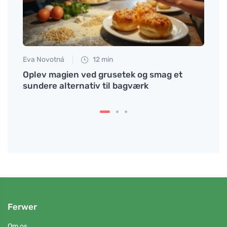
Eva Novotná
12 min
Tomáš
ode,
Oplev magien ved grusetek og smag et
Dyrk
sundere alternativ til bagværk
peng
Ferwer
Om os