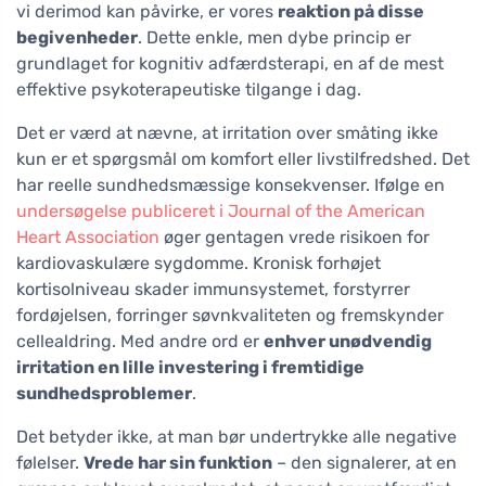
vi derimod kan påvirke, er vores
reaktion på disse
begivenheder
. Dette enkle, men dybe princip er
grundlaget for kognitiv adfærdsterapi, en af de mest
effektive psykoterapeutiske tilgange i dag.
Det er værd at nævne, at irritation over småting ikke
kun er et spørgsmål om komfort eller livstilfredshed. Det
har reelle sundhedsmæssige konsekvenser. Ifølge en
undersøgelse publiceret i Journal of the American
Heart Association
øger gentagen vrede risikoen for
kardiovaskulære sygdomme. Kronisk forhøjet
kortisolniveau skader immunsystemet, forstyrrer
fordøjelsen, forringer søvnkvaliteten og fremskynder
cellealdring. Med andre ord er
enhver unødvendig
irritation en lille investering i fremtidige
sundhedsproblemer
.
Det betyder ikke, at man bør undertrykke alle negative
følelser.
Vrede har sin funktion
– den signalerer, at en