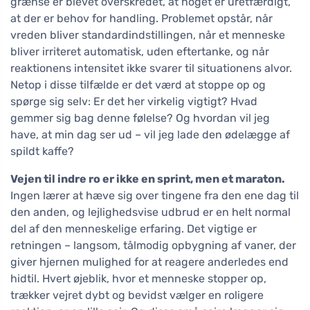
grænse er blevet overskredet, at noget er uretfærdigt,
at der er behov for handling. Problemet opstår, når
vreden bliver standardindstillingen, når et menneske
bliver irriteret automatisk, uden eftertanke, og når
reaktionens intensitet ikke svarer til situationens alvor.
Netop i disse tilfælde er det værd at stoppe op og
spørge sig selv: Er det her virkelig vigtigt? Hvad
gemmer sig bag denne følelse? Og hvordan vil jeg
have, at min dag ser ud – vil jeg lade den ødelægge af
spildt kaffe?
Vejen til indre ro er ikke en sprint, men et maraton.
Ingen lærer at hæve sig over tingene fra den ene dag til
den anden, og lejlighedsvise udbrud er en helt normal
del af den menneskelige erfaring. Det vigtige er
retningen – langsom, tålmodig opbygning af vaner, der
giver hjernen mulighed for at reagere anderledes end
hidtil. Hvert øjeblik, hvor et menneske stopper op,
trækker vejret dybt og bevidst vælger en roligere