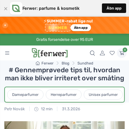
×
Ferwer: parfume & kosmetik
Åbn app
⚡
SUMMER-rabat lige nu!
×
SUMMER
Åbn app
Gratis forsendelse over 95 EUR
0
Ferwer
Blog
Sundhed
# Gennemprøvede tips til, hvordan
man ikke bliver irriteret over småting
Dameparfumer
Herreparfumer
Unisex parfumer
Petr Novák
12 min
31.3.2026