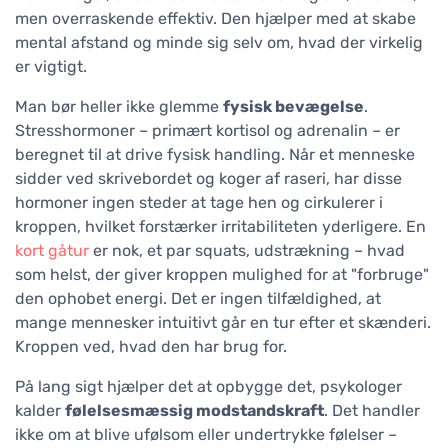
men overraskende effektiv. Den hjælper med at skabe
mental afstand og minde sig selv om, hvad der virkelig
er vigtigt.
Man bør heller ikke glemme
fysisk bevægelse
.
Stresshormoner – primært kortisol og adrenalin – er
beregnet til at drive fysisk handling. Når et menneske
sidder ved skrivebordet og koger af raseri, har disse
hormoner ingen steder at tage hen og cirkulerer i
kroppen, hvilket forstærker irritabiliteten yderligere. En
kort gåtur
er nok, et par squats, udstrækning – hvad
som helst, der giver kroppen mulighed for at "forbruge"
den ophobet energi. Det er ingen tilfældighed, at
mange mennesker intuitivt går en tur efter et skænderi.
Kroppen ved, hvad den har brug for.
På lang sigt hjælper det at opbygge det, psykologer
kalder
følelsesmæssig modstandskraft
. Det handler
ikke om at blive ufølsom eller undertrykke følelser –