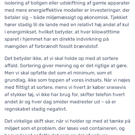
isolering af boligen eller udskiftning af gamle apparater
med mere energieffektive modeller er investeringer, der
betaler sig – både miljømæssigt og økonomisk. Tjekkiet
hører stadig til de lande med en relativt høj andel af kul
i energimikset, hvilket betyder, at hver kilowatttime
sparet i hjemmet har en direkte indvirkning på
mængden af forbrændt fossilt brændstof.
Det betyder ikke, at vi skal holde op med at sortere
affald. Sortering giver mening og er det rigtige at gøre.
Men vi skal opfatte det som et minimum, som et
grundlag, ikke som toppen af vores indsats. Når vi nøjes
med flittigt at sortere, mens vi hvert år køber snesevis
af stykker tøj, vi ikke har brug for, skifter telefon hvert
andet år og hver dag smider madrester ud – så er
regnskabet stadig negativt.
Det virkelige skift sker, når vi holder op med at tænke på
miljøet som et problem, der løses ved containeren, og