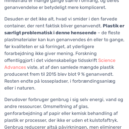
mineaffald er mange gange større i omfang, og deres
genanvendelse er betydeligt mere kompliceret.
Desuden er det ikke alt, hvad vi smider i den farvede
container, der rent faktisk bliver genanvendt.
Plastik er
særligt problematisk i denne henseende
– de fleste
plastmaterialer kan kun genanvendes én eller to gange,
før kvaliteten er så forringet, at yderligere
forarbejdning ikke giver mening. Forskning
offentliggjort i det videnskabelige tidsskrift
Science
Advances
viste, at af den samlede mængde plastik
produceret frem til 2015 blev blot 9 % genanvendt.
Resten endte på lossepladser, i forbrændingsanlæg
eller i naturen.
Derudover forbruger genbrug i sig selv energi, vand og
andre ressourcer. Omsmeltning af glas,
genforarbejdning af papir eller kemisk behandling af
plastik er processer, der ikke er uden et kulstofaftryk.
Genbrug reducerer altså påvirkningen, men eliminerer