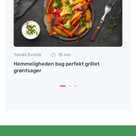
Tomáš Dvořák
10 min
Anna 
for
Hemmeligheden bag perfekt grillet
Hvord
grøntsager
selle