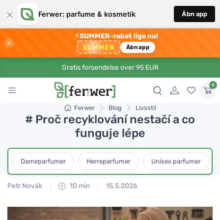
×
Ferwer: parfume & kosmetik
Åbn app
⚡
SUMMER-rabat lige nu!
×
SUMMER
Åbn app
Gratis forsendelse over 95 EUR
0
Ferwer
Blog
Livsstil
# Proč recyklování nestačí a co
funguje lépe
Dameparfumer
Herreparfumer
Unisex parfumer
Petr Novák
10 min
15.5.2026