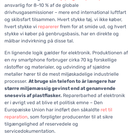
ansvarlig for 8–10 % af de globale
drivhusgasemissioner – mere end international luftfart
og skibsfart tilsammen. Hvert stykke tøj, vi ikke køber,
hvert stykke vi
reparerer
frem for at smide ud, og hvert
stykke vi køber på genbrugsbasis, har en direkte og
målbar indvirkning på disse tal.
En lignende logik gælder for elektronik. Produktionen af
en ny smartphone forbruger cirka 70 kg forskellige
råstoffer og materialer, og udvinding af sjældne
metaller hører til de mest miljøskadelige industrielle
processer.
At bruge sin telefon to år længere har
større miljømæssig gevinst end at genanvende
snesevis af plastflasker.
Reparerbarhed af elektronik
er i øvrigt ved at blive et politisk emne – Den
Europæiske Union har indført den såkaldte
ret til
reparation
, som forpligter producenter til at sikre
tilgængelighed af reservedele og
servicedokumentation.