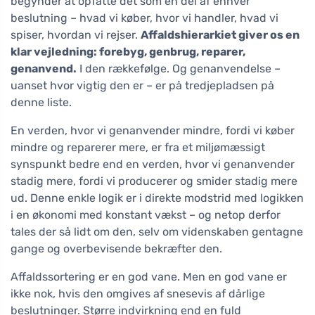
begynder at opfatte det som en del af enhver
beslutning – hvad vi køber, hvor vi handler, hvad vi
spiser, hvordan vi rejser.
Affaldshierarkiet giver os en
klar vejledning: forebyg, genbrug, reparer,
genanvend.
I den rækkefølge. Og genanvendelse –
uanset hvor vigtig den er – er på tredjepladsen på
denne liste.
En verden, hvor vi genanvender mindre, fordi vi køber
mindre og reparerer mere, er fra et miljømæssigt
synspunkt bedre end en verden, hvor vi genanvender
stadig mere, fordi vi producerer og smider stadig mere
ud. Denne enkle logik er i direkte modstrid med logikken
i en økonomi med konstant vækst – og netop derfor
tales der så lidt om den, selv om videnskaben gentagne
gange og overbevisende bekræfter den.
Affaldssortering er en god vane. Men en god vane er
ikke nok, hvis den omgives af snesevis af dårlige
beslutninger. Større indvirkning end en fuld