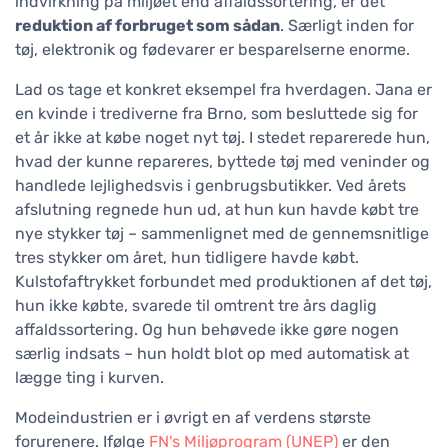
indvirkning på miljøet end affaldssortering, er det
reduktion af forbruget som sådan
. Særligt inden for
tøj, elektronik og fødevarer er besparelserne enorme.
Lad os tage et konkret eksempel fra hverdagen. Jana er
en kvinde i trediverne fra Brno, som besluttede sig for
et år ikke at købe noget nyt tøj. I stedet reparerede hun,
hvad der kunne repareres, byttede tøj med veninder og
handlede lejlighedsvis i genbrugsbutikker. Ved årets
afslutning regnede hun ud, at hun kun havde købt tre
nye stykker tøj – sammenlignet med de gennemsnitlige
tres stykker om året, hun tidligere havde købt.
Kulstofaftrykket forbundet med produktionen af det tøj,
hun ikke købte, svarede til omtrent tre års daglig
affaldssortering. Og hun behøvede ikke gøre nogen
særlig indsats – hun holdt blot op med automatisk at
lægge ting i kurven.
Modeindustrien er i øvrigt en af verdens største
forurenere. Ifølge
FN's Miljøprogram (UNEP)
er den