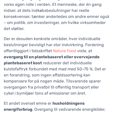
vores egen rolle i verden. Et menneske, der én gang
indser, at dets indkøbsbeslutninger har reelle
konsekvenser, tænker anderledes om andre emner også
– om politik, om investeringer, om hvilke virksomheder
det støtter.
Der er desuden konkrete områder, hvor individuelle
beslutninger bevisligt har stor indvirkning. Forskning
offentliggjort i tidsskriftet
Nature Food
viste, at
overgang til en plantebaseret eller overvejende
plantebaseret kost
reducerer det individuelle
kulstofaftryk forbundet med mad med 50–75 %. Det er
en forandring, som ingen affaldssortering kan
kompensere for på nogen måde. Tilsvarende sparer
overgangen fra privatbil til offentlig transport eller
cykel i bymiljøer tons af emissioner om året.
Et andet overset emne er
husholdningens
energiforbrug
. Overgang til vedvarende energikilder,