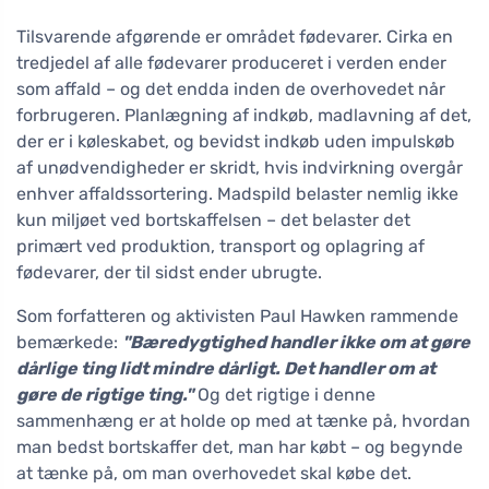
Tilsvarende afgørende er området fødevarer. Cirka en
tredjedel af alle fødevarer produceret i verden ender
som affald – og det endda inden de overhovedet når
forbrugeren. Planlægning af indkøb, madlavning af det,
der er i køleskabet, og bevidst indkøb uden impulskøb
af unødvendigheder er skridt, hvis indvirkning overgår
enhver affaldssortering. Madspild belaster nemlig ikke
kun miljøet ved bortskaffelsen – det belaster det
primært ved produktion, transport og oplagring af
fødevarer, der til sidst ender ubrugte.
Som forfatteren og aktivisten Paul Hawken rammende
bemærkede:
"Bæredygtighed handler ikke om at gøre
dårlige ting lidt mindre dårligt. Det handler om at
gøre de rigtige ting."
Og det rigtige i denne
sammenhæng er at holde op med at tænke på, hvordan
man bedst bortskaffer det, man har købt – og begynde
at tænke på, om man overhovedet skal købe det.