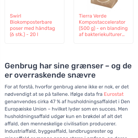
Swirl
Tierra Verde
Biokomposterbare
Kompostaccelerator
poser med håndtag
(500 g) - en blanding
(6 stk.) - 20 l
af bakteriekulturer
og enzymer
Genbrug har sine grænser – og de
er overraskende snævre
For at forstå, hvorfor genbrug alene ikke er nok, er det
nødvendigt at se på tallene. Ifølge data fra
Eurostat
genanvendes cirka 47 % af husholdningsaffaldet i Den
Europæiske Union – hvilket lyder som en succes. Men
husholdningsaffald udgør kun en brøkdel af alt det
affald, den menneskelige civilisation producerer.
Industriaffald, byggeaffald, landbrugsrester og