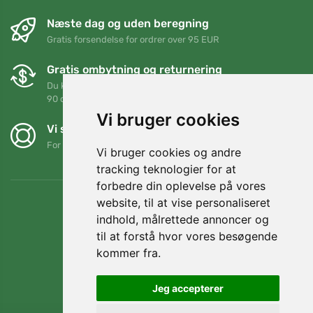
Næste dag og uden beregning
Gratis forsendelse for ordrer over 95 EUR
Gratis ombytning og returnering
Du kan returnere eller bytte din ordre når som helst inden for
90 dage
Vi bruger cookies
Vi støtter Trees.org
For hver ordre planter vi et træ! Læs mere
Om os
.
Vi bruger cookies og andre
tracking teknologier for at
forbedre din oplevelse på vores
website, til at vise personaliseret
indhold, målrettede annoncer og
til at forstå hvor vores besøgende
kommer fra.
Jeg accepterer