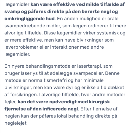
lægemidler
kan være effektive ved milde tilfælde af
svamp og påføres direkte på den berørte negl og
omkringliggende hud
. En anden mulighed er orale
svampedræbende midler, som lægen ordinerer til mere
alvorlige tilfælde. Disse lægemidler virker systemisk og
er mere effektive, men kan have bivirkninger som
leverproblemer eller interaktioner med andre
lægemidler.
En nyere behandlingsmetode er laserterapi, som
bruger laserlys til at ødelægge svampeceller. Denne
metode er normalt smertefri og har minimale
bivirkninger, men kan være dyr og er ikke altid dækket
af forsikringen. I alvorlige tilfælde, hvor andre metoder
fejler,
kan det være nødvendigt med kirurgisk
fjernelse af den inficerede negl
. Efter fjernelse af
neglen kan der påføres lokal behandling direkte på
neglelejet.