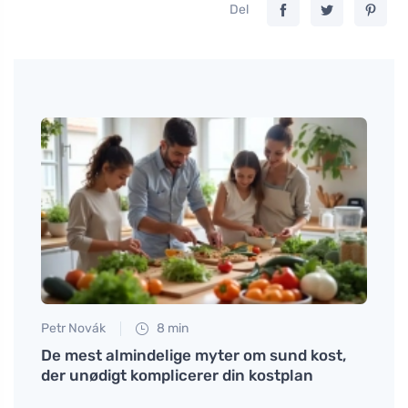
Del
Petr Novák
8 min
Tomáš
De mest almindelige myter om sund kost,
Grønt
lære
der unødigt komplicerer din kostplan
somm