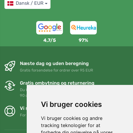
Dansk / EUR
4,7/5
97%
Næste dag og uden beregning
Gratis forsendelse for ordrer over 95 EUR
Gratis ombytning og returnering
Du kan returnere eller bytte din ordre når som helst inden for
90 dage
Vi bruger cookies
Vi støtter Trees.org
For hver ordre planter vi et træ! Læs mere
Om os
.
Vi bruger cookies og andre
tracking teknologier for at
forbedre din oplevelse på vores