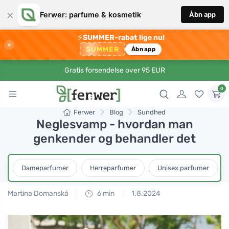
×
Ferwer: parfume & kosmetik
Åbn app
⚡
SUMMER-rabat lige nu!
×
SUMMER
Åbn app
Gratis forsendelse over 95 EUR
0
Ferwer
Blog
Sundhed
Neglesvamp - hvordan man
genkender og behandler det
Dameparfumer
Herreparfumer
Unisex parfumer
Martina Domanská
6 min
1.8.2024