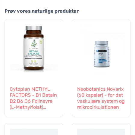
Prøv vores naturlige produkter
Cytoplan METHYL
Neobotanics Novarix
FACTORS - B1 Betain
(60 kapsler) - for det
B2 B6 B6 Folinsyre
vaskulære system og
(L-Methylfolat)
mikrocirkulationen
Vitamin B12 og Zink,
60 kapsler