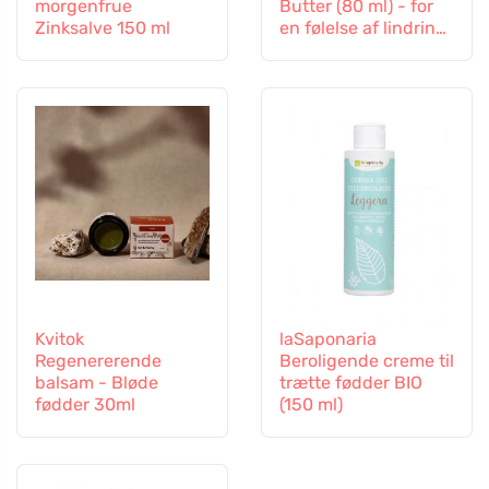
morgenfrue
Butter (80 ml) - for
Zinksalve 150 ml
en følelse af lindring
og lette fødder
Kvitok
laSaponaria
Regenererende
Beroligende creme til
balsam - Bløde
trætte fødder BIO
fødder 30ml
(150 ml)