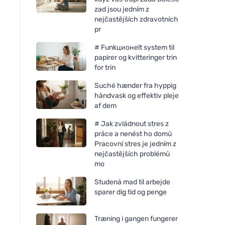
zad jsou jedním z
nejčastějších zdravotních
pr
# Funkционelt system til
papirer og kvitteringer trin
for trin
Suché hænder fra hyppig
håndvask og effektiv pleje
af dem
# Jak zvládnout stres z
práce a nenést ho domů
Pracovní stres je jedním z
nejčastějších problémů
mo
Studená mad til arbejde
sparer dig tid og penge
Træning i gangen fungerer