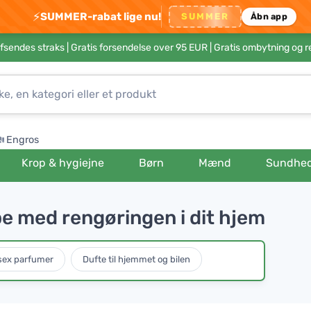
⚡
SUMMER-rabat lige nu!
SUMMER
Åbn app
afsendes straks |
Gratis forsendelse over 95 EUR
| Gratis ombytning og r
Engros
Krop & hygiejne
Børn
Mænd
Sundhe
e med rengøringen i dit hjem
sex parfumer
Dufte til hjemmet og bilen