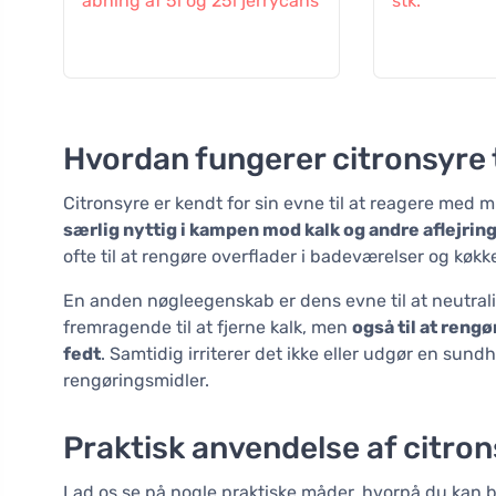
åbning af 5l og 25l jerrycans
stk.
Hvordan fungerer citronsyre 
Citronsyre er kendt for sin evne til at reagere med 
særlig nyttig i kampen mod kalk og andre aflejring
ofte til at rengøre overflader i badeværelser og køkk
En anden nøgleegenskab er dens evne til at neutralis
fremragende til at fjerne kalk, men
også til at rengø
fedt
. Samtidig irriterer det ikke eller udgør en sun
rengøringsmidler.
Praktisk anvendelse af citron
Lad os se på nogle praktiske måder, hvorpå du kan br