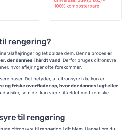
universalklude (3 stk.) -
100% komposterbare
til rengøring?
mineralaflejringer og let opløse dem. Denne proces
er
er, der dannes i hårdt vand
. Derfor bruges citronsyre
ener, hvor aflejringer ofte forekommer.
ere baser. Det betyder, at citronsyre ikke kun er
re og friske overflader op, hvor der dannes lugt eller
dhedsrisiko, som det kan være tilfældet med kemiske
syre til rengøring
uge citronsyre til rengøring i dit hjem. Uanset om du