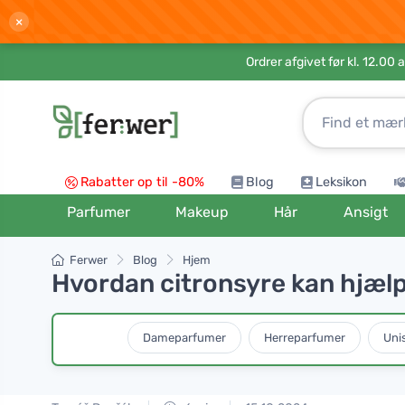
×
Ordrer afgivet før kl. 12.00 
Rabatter op til -80%
Blog
Leksikon
Parfumer
Makeup
Hår
Ansigt
Ferwer
Blog
Hjem
Hvordan citronsyre kan hjælp
Dameparfumer
Herreparfumer
Uni