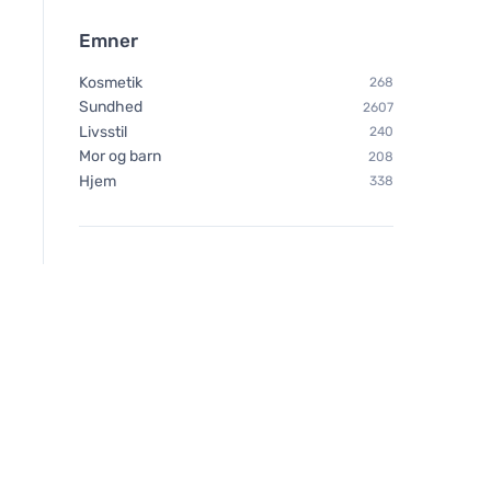
Ecologique by Gulvklude
Ecologique af Micro
sæt fra rec. Fiber (2 stk.)
vinduesdug
Emner
Kosmetik
268
Sundhed
2607
Livsstil
240
Mor og barn
208
Hjem
338