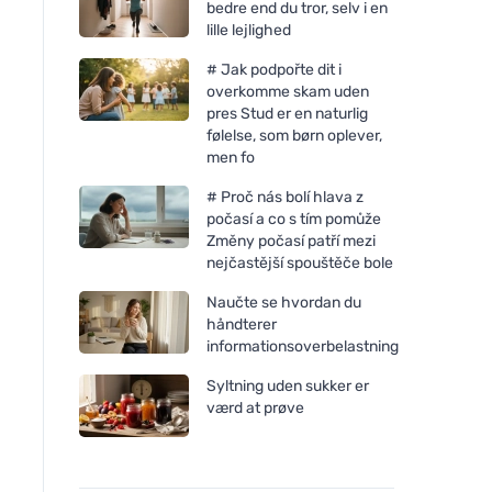
bedre end du tror, selv i en
lille lejlighed
# Jak podpořte dit i
overkomme skam uden
pres Stud er en naturlig
følelse, som børn oplever,
men fo
# Proč nás bolí hlava z
počasí a co s tím pomůže
Změny počasí patří mezi
nejčastější spouštěče bole
Naučte se hvordan du
håndterer
informationsoverbelastning
Syltning uden sukker er
værd at prøve
Ecodis La Droguerie
Ecodis La Droguerie