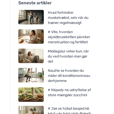
Seneste artikler
Hvad forhindrer
muskelvækst, selv når du
træner regelmæssigt
# Víte, hvordan
skjoldbruskkirtlen påvirker
menstruation og fertilitet
Middagslur virker kun, når
du ved hvordan man gør
det
Naučte se hvordan du
måler dit konditionsniveau
derhjemme
# Nápady na udnyttelse af
store mængder zucchini
# Jak se hýbat bezpečně,
když vás trápí záda Bolesti