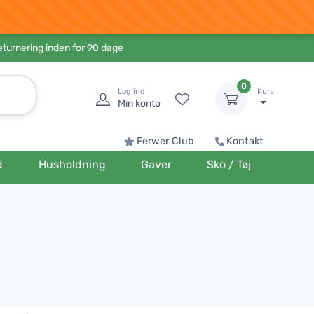
eturnering inden for 90 dage
0
Log ind
Kurv
Min konto
Ferwer Club
Kontakt
d
Husholdning
Gaver
Sko / Tøj