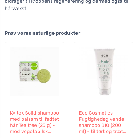
bidrager til kroppens regenerering og dermed også til
hårvækst.
Prøv vores naturlige produkter
Kvitok Solid shampoo
Eco Cosmetics
med balsam til fedtet
Fugtighedsgivende
hår Tea tree (25 g) -
shampoo BIO (200
med vegetabilsk
ml) - til tørt og træt
keratin
hår