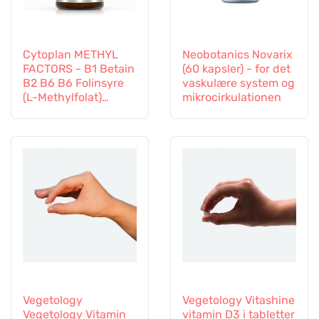
Cytoplan METHYL
Neobotanics Novarix
FACTORS - B1 Betain
(60 kapsler) - for det
B2 B6 B6 Folinsyre
vaskulære system og
(L-Methylfolat)
mikrocirkulationen
Vitamin B12 og Zink,
60 kapsler
Vegetology
Vegetology Vitashine
Vegetology Vitamin
vitamin D3 i tabletter