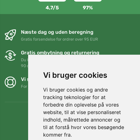
4,7/5
97%
Næste dag og uden beregning
Gratis forsendelse for ordrer over 95 EUR
Gratis ombytning og returnering
Du kan returnere eller bytte din ordre når som helst inden for
90 dage
Vi bruger cookies
Vi støtter Trees.org
For hver ordre planter vi et træ! Læs mere
Om os
.
Vi bruger cookies og andre
tracking teknologier for at
forbedre din oplevelse på vores
website, til at vise personaliseret
indhold, målrettede annoncer og
til at forstå hvor vores besøgende
kommer fra.