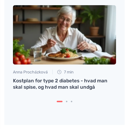
Anna Procházková
7 min
Petr N
 er
Kostplan for type 2 diabetes - hvad man
Bælgf
skal spise, og hvad man skal undgå
da d