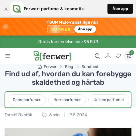
×
Ferwer: parfume & kosmetik
Åbn app
⚡
SUMMER-rabat lige nu!
×
SUMMER
Åbn app
Gratis forsendelse over 95 EUR
0
Ferwer
Blog
Sundhed
Find ud af, hvordan du kan forebygge
skaldethed og hårtab
Dameparfumer
Herreparfumer
Unisex parfumer
Tomáš Dvořák
6 min
9.8.2024