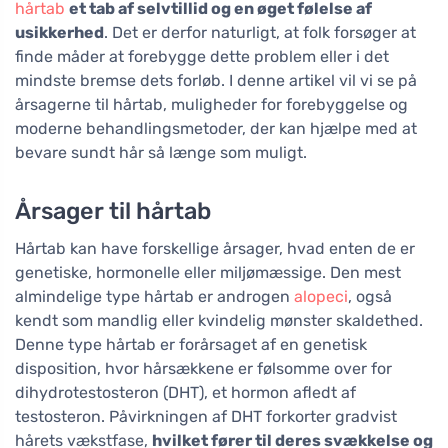
hårtab
et tab af selvtillid og en øget følelse af
usikkerhed
. Det er derfor naturligt, at folk forsøger at
finde måder at forebygge dette problem eller i det
mindste bremse dets forløb. I denne artikel vil vi se på
årsagerne til hårtab, muligheder for forebyggelse og
moderne behandlingsmetoder, der kan hjælpe med at
bevare sundt hår så længe som muligt.
Årsager til hårtab
Hårtab kan have forskellige årsager, hvad enten de er
genetiske, hormonelle eller miljømæssige. Den mest
almindelige type hårtab er androgen
alopeci
, også
kendt som mandlig eller kvindelig mønster skaldethed.
Denne type hårtab er forårsaget af en genetisk
disposition, hvor hårsækkene er følsomme over for
dihydrotestosteron (DHT), et hormon afledt af
testosteron. Påvirkningen af DHT forkorter gradvist
hårets vækstfase,
hvilket fører til deres svækkelse og