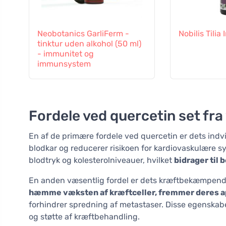
Neobotanics GarliFerm -
Nobilis Tilia
tinktur uden alkohol (50 ml)
- immunitet og
immunsystem
Fordele ved quercetin set fr
En af de primære fordele ved quercetin er dets indv
blodkar og reducerer risikoen for kardiovaskulære s
blodtryk og kolesterolniveauer, hvilket
bidrager til
En anden væsentlig fordel er dets kræftbekæmpende 
hæmme væksten af kræftceller, fremmer deres 
forhindrer spredning af metastaser. Disse egenskabe
og støtte af kræftbehandling.