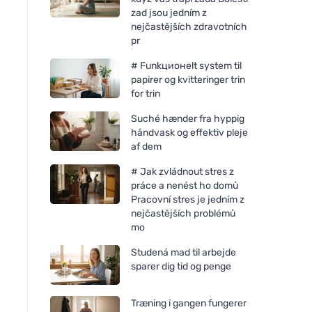
zad jsou jedním z
nejčastějších zdravotních
pr
# Funkционelt system til
papirer og kvitteringer trin
for trin
Suché hænder fra hyppig
håndvask og effektiv pleje
af dem
# Jak zvládnout stres z
práce a nenést ho domů
Pracovní stres je jedním z
nejčastějších problémů
mo
Studená mad til arbejde
sparer dig tid og penge
Træning i gangen fungerer