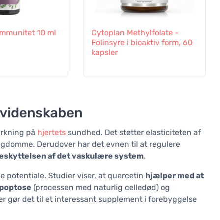
 Immunitet 10 ml
Cytoplan Methylfolate -
Folinsyre i bioaktiv form, 60
kapsler
a videnskaben
irkning på
hjertets
sundhed. Det støtter elasticiteten af
ygdomme. Derudover har det evnen til at regulere
 beskyttelsen af det vaskulære system
.
potentiale. Studier viser, at quercetin
hjælper med at
apoptose
(processen med naturlig celledød) og
r gør det til et interessant supplement i forebyggelse