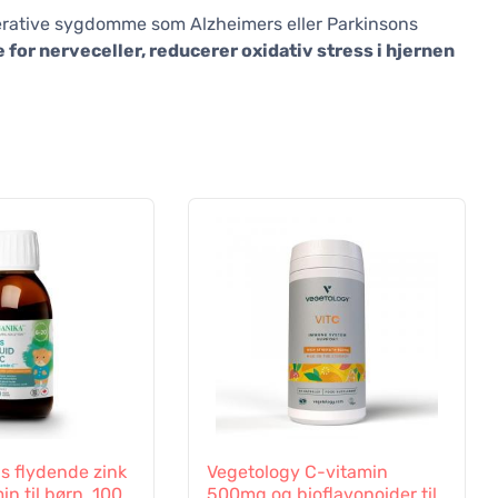
rative sygdomme som Alzheimers eller Parkinsons
 for nerveceller, reducerer oxidativ stress i hjernen
s flydende zink
Vegetology C-vitamin
n til børn, 100
500mg og bioflavonoider til