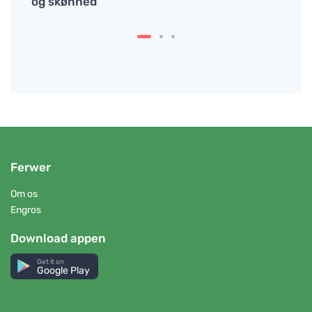
ve
og skønhed
Ferwer
Om os
Engros
Download appen
Get it on
Google Play