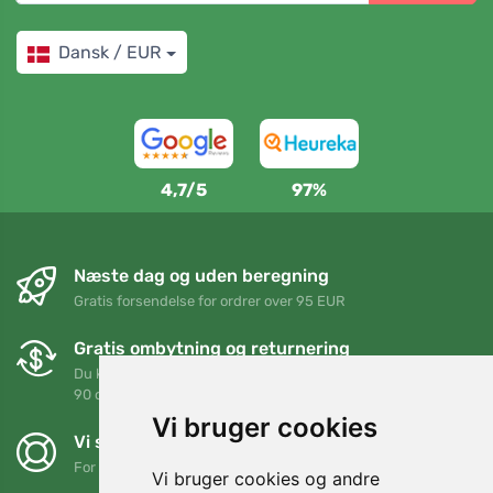
Dansk / EUR
4,7/5
97%
Næste dag og uden beregning
Gratis forsendelse for ordrer over 95 EUR
Gratis ombytning og returnering
Du kan returnere eller bytte din ordre når som helst inden for
90 dage
Vi bruger cookies
Vi støtter Trees.org
For hver ordre planter vi et træ! Læs mere
Om os
.
Vi bruger cookies og andre