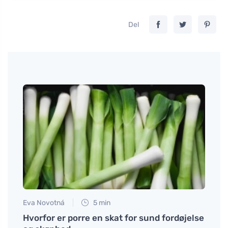
Del
Martin
Magne
Eva Novotná
5 min
ade,
Hvorfor er porre en skat for sund fordøjelse