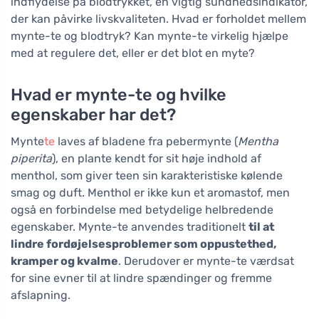
indflydelse på blodtrykket, en vigtig sundhedsindikator,
der kan påvirke livskvaliteten. Hvad er forholdet mellem
mynte-te og blodtryk? Kan mynte-te virkelig hjælpe
med at regulere det, eller er det blot en myte?
Hvad er mynte-te og hvilke
egenskaber har det?
Mynte
te
laves af bladene fra pebermynte (
Mentha
piperita
), en plante kendt for sit høje indhold af
menthol, som giver teen sin karakteristiske kølende
smag og duft. Menthol er ikke kun et aromastof, men
også en forbindelse med betydelige helbredende
egenskaber. Mynte-te anvendes traditionelt
til at
lindre fordøjelsesproblemer som oppustethed,
kramper og kvalme
. Derudover er mynte-te værdsat
for sine evner til at lindre spændinger og fremme
afslapning.