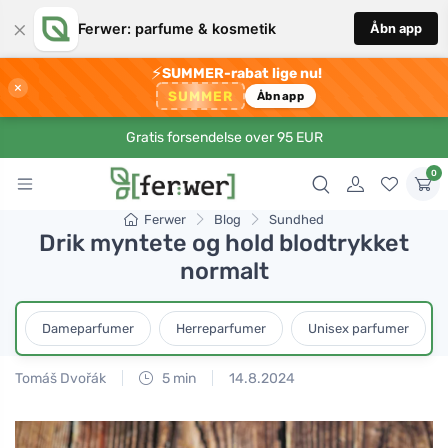
×
Ferwer: parfume & kosmetik
Åbn app
⚡
SUMMER-rabat lige nu!
×
SUMMER
Åbn app
Gratis forsendelse over 95 EUR
0
Ferwer
Blog
Sundhed
Drik myntete og hold blodtrykket
normalt
Dameparfumer
Herreparfumer
Unisex parfumer
Tomáš Dvořák
5 min
14.8.2024