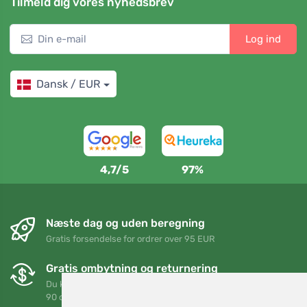
Tilmeld dig vores nyhedsbrev
Log ind
Dansk / EUR
4,7/5
97%
Næste dag og uden beregning
Gratis forsendelse for ordrer over 95 EUR
Gratis ombytning og returnering
Du kan returnere eller bytte din ordre når som helst inden for
90 dage