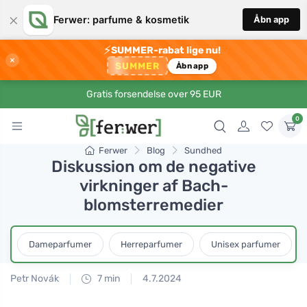
×
Ferwer: parfume & kosmetik
Åbn app
⚡
SUMMER-rabat lige nu!
×
SUMMER
Åbn app
Gratis forsendelse over 95 EUR
0
Ferwer
Blog
Sundhed
Diskussion om de negative
virkninger af Bach-
blomsterremedier
Dameparfumer
Herreparfumer
Unisex parfumer
Petr Novák
7 min
4.7.2024