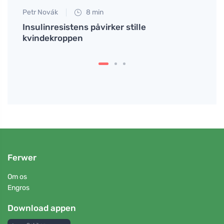
Petr Novák
8 min
Petr N
ager
Insulinresistens påvirker stille
Opda
kvindekroppen
vitam
Ferwer
Om os
Engros
Download appen