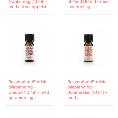
Awakening (10 ml) -
of Mind (10 ml) - med
med citron, appelsin
lavendel og
og palmerose
patchouli
Rozvoněno Æterisk
Rozvoněno Æterisk
olieblanding -
olieblanding -
Unique (10 ml) - med
Julemirakel (10 ml) -
geranium og
med
palmerose
honningkagekrydder
ier