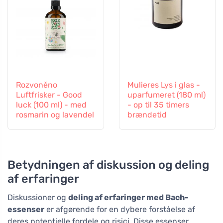
Rozvoněno
Mulieres Lys i glas -
Luftfrisker - Good
uparfumeret (180 ml)
luck (100 ml) - med
- op til 35 timers
rosmarin og lavendel
brændetid
Betydningen af diskussion og deling
af erfaringer
Diskussioner og
deling af erfaringer med Bach-
essenser
er afgørende for en dybere forståelse af
deres potentielle fordele og risici. Disse essenser,