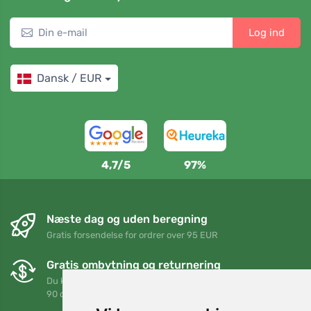
Log ind
Dansk / EUR
4,7/5
97%
Næste dag og uden beregning
Gratis forsendelse for ordrer over 95 EUR
Gratis ombytning og returnering
Du kan returnere eller bytte din ordre når som helst inden for
90 dage