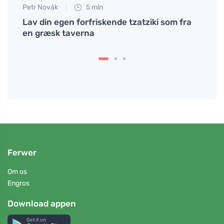
Petr Novák
5 min
Jan S
 dem
Lav din egen forfriskende tzatziki som fra
Hvord
en græsk taverna
cikor
Ferwer
Om os
Engros
Download appen
Get it on