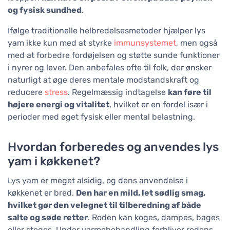
og fysisk sundhed
.
Ifølge traditionelle helbredelsesmetoder hjælper lys
yam ikke kun med at styrke
immunsystemet
, men også
med at forbedre fordøjelsen og støtte sunde funktioner
i nyrer og lever. Den anbefales ofte til folk, der ønsker
naturligt at øge deres mentale modstandskraft og
reducere
stress
. Regelmæssig indtagelse
kan føre til
højere energi og vitalitet
, hvilket er en fordel især i
perioder med øget fysisk eller mental belastning.
Hvordan forberedes og anvendes lys
yam i køkkenet?
Lys yam er meget alsidig, og dens anvendelse i
køkkenet er bred.
Den har en mild, let sødlig smag,
hvilket gør den velegnet til tilberedning af både
salte og søde retter
. Roden kan koges, dampes, bages
eller steges. Under varmebehandling forbliver rodens