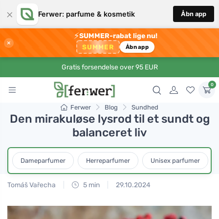
×
Ferwer: parfume & kosmetik
Åbn app
⚡
SUMMER-rabat lige nu!
×
SUMMER
Åbn app
Gratis forsendelse over 95 EUR
0
Ferwer
Blog
Sundhed
Den mirakuløse lysrod til et sundt og
balanceret liv
Dameparfumer
Herreparfumer
Unisex parfumer
Tomáš Vařecha
5 min
29.10.2024