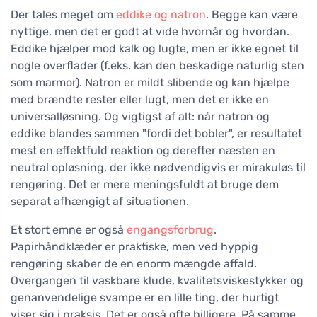
Der tales meget om
eddike og natron
. Begge kan være
nyttige, men det er godt at vide hvornår og hvordan.
Eddike hjælper mod kalk og lugte, men er ikke egnet til
nogle overflader (f.eks. kan den beskadige naturlig sten
som marmor). Natron er mildt slibende og kan hjælpe
med brændte rester eller lugt, men det er ikke en
universalløsning. Og vigtigst af alt: når natron og
eddike blandes sammen "fordi det bobler", er resultatet
mest en effektfuld reaktion og derefter næsten en
neutral opløsning, der ikke nødvendigvis er mirakuløs til
rengøring. Det er mere meningsfuldt at bruge dem
separat afhængigt af situationen.
Et stort emne er også
engangsforbrug
.
Papirhåndklæder er praktiske, men ved hyppig
rengøring skaber de en enorm mængde affald.
Overgangen til vaskbare klude, kvalitetsviskestykker og
genanvendelige svampe er en lille ting, der hurtigt
viser sig i praksis. Det er også ofte billigere. På samme