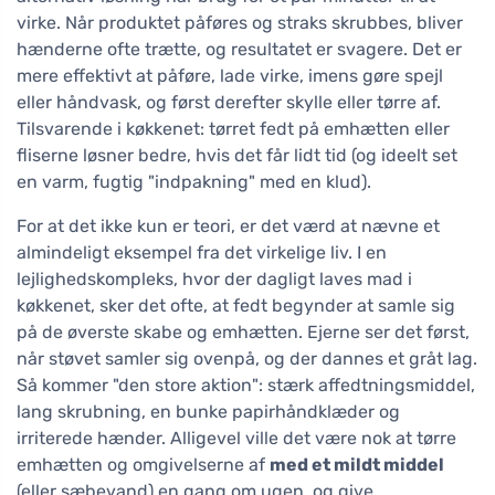
virke. Når produktet påføres og straks skrubbes, bliver
hænderne ofte trætte, og resultatet er svagere. Det er
mere effektivt at påføre, lade virke, imens gøre spejl
eller håndvask, og først derefter skylle eller tørre af.
Tilsvarende i køkkenet: tørret fedt på emhætten eller
fliserne løsner bedre, hvis det får lidt tid (og ideelt set
en varm, fugtig "indpakning" med en klud).
For at det ikke kun er teori, er det værd at nævne et
almindeligt eksempel fra det virkelige liv. I en
lejlighedskompleks, hvor der dagligt laves mad i
køkkenet, sker det ofte, at fedt begynder at samle sig
på de øverste skabe og emhætten. Ejerne ser det først,
når støvet samler sig ovenpå, og der dannes et gråt lag.
Så kommer "den store aktion": stærk affedtningsmiddel,
lang skrubning, en bunke papirhåndklæder og
irriterede hænder. Alligevel ville det være nok at tørre
emhætten og omgivelserne af
med et mildt middel
(eller sæbevand) en gang om ugen, og give