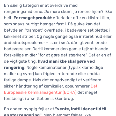
En særlig kategori er at overdrive med
rengøringsmidlerne. Jo mere skum, jo renere hjem? Ikke
helt.
For meget produkt
efterlader ofte en klistret film,
som snavs hurtigt hænger fast i. På gulve kan det
betyde en "trampet" overflade, i badeværelset pletter, i
køkkenet striber. Og nogle gange også irriteret hud eller
åndedrætsproblemer – især i små, dårligt ventilerede
badeværelser. Dertil kommer den gamle fejl: at blande
forskellige midler "for at gøre det stærkere". Det er en af
de vigtigste ting,
hvad man ikke skal gøre ved
rengøring
. Nogle kombinationer (typisk klorholdige
midler og syrer) kan frigive irriterende eller endda
farlige dampe. Hvis det er nødvendigt at verificere
sikker håndtering af kemikalier, opsummerer
Det
Europæiske Kemikalieagentur (ECHA)
det meget
forståeligt i afsnittet om sikker brug.
En anden hyppig fejl er at
"vente, indtil der er tid til
en stor rengøring"
. Men hjemmet følger ikke