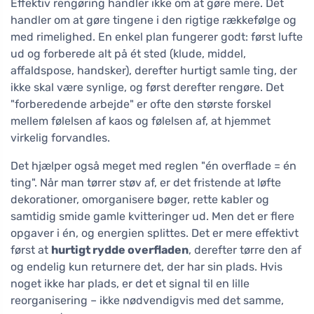
Effektiv rengøring handler ikke om at gøre mere. Det
handler om at gøre tingene i den rigtige rækkefølge og
med rimelighed. En enkel plan fungerer godt: først lufte
ud og forberede alt på ét sted (klude, middel,
affaldspose, handsker), derefter hurtigt samle ting, der
ikke skal være synlige, og først derefter rengøre. Det
"forberedende arbejde" er ofte den største forskel
mellem følelsen af kaos og følelsen af, at hjemmet
virkelig forvandles.
Det hjælper også meget med reglen "én overflade = én
ting". Når man tørrer støv af, er det fristende at løfte
dekorationer, omorganisere bøger, rette kabler og
samtidig smide gamle kvitteringer ud. Men det er flere
opgaver i én, og energien splittes. Det er mere effektivt
først at
hurtigt rydde overfladen
, derefter tørre den af
og endelig kun returnere det, der har sin plads. Hvis
noget ikke har plads, er det et signal til en lille
reorganisering – ikke nødvendigvis med det samme,