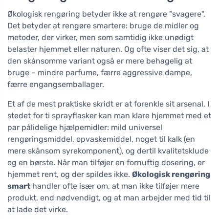
Økologisk rengøring betyder ikke at rengøre "svagere".
Det betyder at rengøre smartere: bruge de midler og
metoder, der virker, men som samtidig ikke unødigt
belaster hjemmet eller naturen. Og ofte viser det sig, at
den skånsomme variant også er mere behagelig at
bruge – mindre parfume, færre aggressive dampe,
færre engangsemballager.
Et af de mest praktiske skridt er at forenkle sit arsenal. I
stedet for ti sprayflasker kan man klare hjemmet med et
par pålidelige hjælpemidler: mild universel
rengøringsmiddel, opvaskemiddel, noget til kalk (en
mere skånsom syrekomponent), og dertil kvalitetsklude
og en børste. Når man tilføjer en fornuftig dosering, er
hjemmet rent, og der spildes ikke.
Økologisk rengøring
smart
handler ofte især om, at man ikke tilføjer mere
produkt, end nødvendigt, og at man arbejder med tid til
at lade det virke.