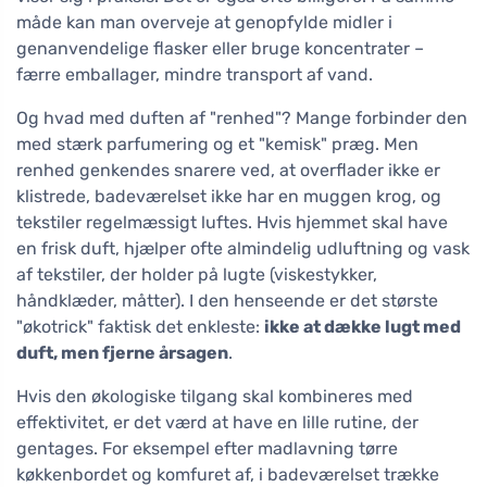
måde kan man overveje at genopfylde midler i
genanvendelige flasker eller bruge koncentrater –
færre emballager, mindre transport af vand.
Og hvad med duften af "renhed"? Mange forbinder den
med stærk parfumering og et "kemisk" præg. Men
renhed genkendes snarere ved, at overflader ikke er
klistrede, badeværelset ikke har en muggen krog, og
tekstiler regelmæssigt luftes. Hvis hjemmet skal have
en frisk duft, hjælper ofte almindelig udluftning og vask
af tekstiler, der holder på lugte (viskestykker,
håndklæder, måtter). I den henseende er det største
"økotrick" faktisk det enkleste:
ikke at dække lugt med
duft, men fjerne årsagen
.
Hvis den økologiske tilgang skal kombineres med
effektivitet, er det værd at have en lille rutine, der
gentages. For eksempel efter madlavning tørre
køkkenbordet og komfuret af, i badeværelset trække