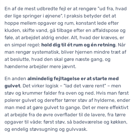
En af de mest udbredte fejl er at rengøre "ud fra, hvad
der lige springer i øjnene". I praksis betyder det at
hoppe mellem opgaver og rum, konstant lede efter
kluden, skifte vand, gå tilbage efter en affaldspose og
føle, at arbejdet aldrig ender. Alt, hvad der kræves, er
en simpel regel:
hold dig til ét rum og én retning
. Når
man rengør systematisk, bliver hjernen mindre træt af
at beslutte, hvad den skal gøre næste gang, og
hænderne arbejder mere jævnt.
En anden
almindelig fejltagelse er at starte med
gulvet
. Det virker logisk – "lad det være rent" – men
støv og krummer falder fra oven og ned. Hvis man først
polerer gulvet og derefter tørrer støv af hylderne, ender
man med at gøre gulvet to gange. Det er mere effektivt
at arbejde fra de øvre overflader til de lavere, fra tørre
opgaver til våde: først støv, så badeværelse og køkken,
og endelig støvsugning og gulvvask.