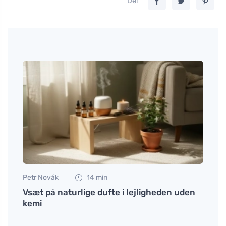
Del
Petr Novák
14 min
Eva No
Vsæt på naturlige dufte i lejligheden uden
Hvord
kemi
KonMa