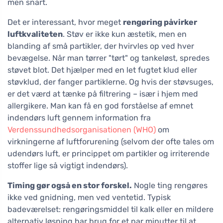
men snart.
Det er interessant, hvor meget
rengøring påvirker
luftkvaliteten
. Støv er ikke kun æstetik, men en
blanding af små partikler, der hvirvles op ved hver
bevægelse. Når man tørrer "tørt" og tankeløst, spredes
støvet blot. Det hjælper med en let fugtet klud eller
støvklud, der fanger partiklerne. Og hvis der støvsuges,
er det værd at tænke på filtrering – især i hjem med
allergikere. Man kan få en god forståelse af emnet
indendørs luft gennem information fra
Verdenssundhedsorganisationen (WHO)
om
virkningerne af luftforurening (selvom der ofte tales om
udendørs luft, er princippet om partikler og irriterende
stoffer lige så vigtigt indendørs).
Timing gør også en stor forskel.
Nogle ting rengøres
ikke ved gnidning, men ved ventetid. Typisk
badeværelset: rengøringsmiddel til kalk eller en mildere
alternativ løsning har brug for et par minutter til at