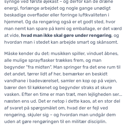
synlige ved første øjekast – og derfor kan de dræne
energi, forlænge arbejdet og nogle gange unødigt
beskadige overflader eller forringe luftkvaliteten i
hjemmet. Og da rengøring også er et godt sted, hvor
man nemt kan spare på kemi og emballage, er det værd
at vide,
hvad man ikke skal gøre under rengøring
, og
hvordan man i stedet kan arbejde smart og skånsomt.
Måske kender du det: musikken spiller, vinduet åbnes,
alle mulige sprayflasker trækkes frem, og man
begynder "fra midten". Man springer fra det ene rum til
det andet, tørrer lidt af her, bemærker en beskidt
vandhane i badeværelset, samler en kop op på vejen,
bærer den til køkkenet og begynder straks at skure
vasken. Efter en time er man træt, men lejligheden ser...
næsten ens ud. Det er netop i dette kaos, at en stor del
af svaret på spørgsmålet om, hvad der er fejl ved
rengøring, skjuler sig – og hvordan man undgår dem
uden at gøre rengøringen til en militær disciplin.