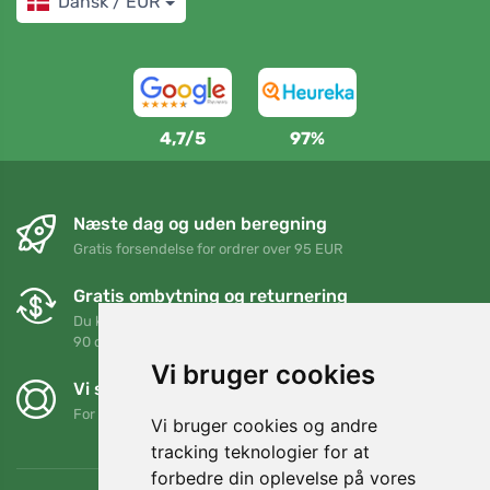
Dansk / EUR
4,7/5
97%
Næste dag og uden beregning
Gratis forsendelse for ordrer over 95 EUR
Gratis ombytning og returnering
Du kan returnere eller bytte din ordre når som helst inden for
90 dage
Vi bruger cookies
Vi støtter Trees.org
For hver ordre planter vi et træ! Læs mere
Om os
.
Vi bruger cookies og andre
tracking teknologier for at
forbedre din oplevelse på vores