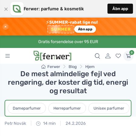
×
Ferwer: parfume & kosmetik
Åbn app
⚡
SUMMER-rabat lige nu!
×
SUMMER
Åbn app
Gratis forsendelse over 95 EUR
0
Ferwer
Blog
Hjem
De mest almindelige fejl ved
rengøring, der koster dig tid, energi
og resultat
Dameparfumer
Herreparfumer
Unisex parfumer
Petr Novák
14 min
24.2.2026