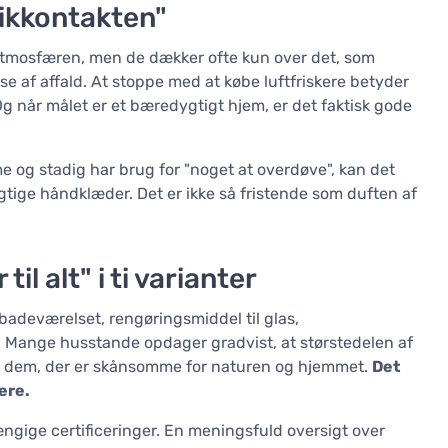
stikkontakten"
atmosfæren, men de dækker ofte kun over det, som
se af affald. At stoppe med at købe luftfriskere betyder
Og når målet er et bæredygtigt hjem, er det faktisk gode
e og stadig har brug for "noget at overdøve", kan det
fugtige håndklæder. Det er ikke så fristende som duften af
il alt" i ti varianter
badeværelset, rengøringsmiddel til glas,
k". Mange husstande opdager gradvist, at størstedelen af
et dem, der er skånsomme for naturen og hjemmet.
Det
ere.
hængige certificeringer. En meningsfuld oversigt over