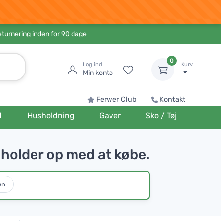
eturnering inden for 90 dage
0
Log ind
Kurv
Min konto
Ferwer Club
Kontakt
d
Husholdning
Gaver
Sko / Tøj
holder op med at købe.
en