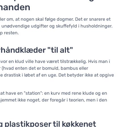
hinanden
ler om, at nogen skal følge dogmer. Det er snarere et
ald, unødvendige udgifter og skuffefyld i husholdninger.
ip resten.
håndklæder "til alt"
or en klud ville have været tilstrækkelig. Hvis man i
er (hvad enten det er bomuld, bambus eller
e drastisk i løbet af en uge. Det betyder ikke at opgive
t at have en "station": en kurv med rene klude og en
 hjemmet ikke noget, der foregår i teorien, men i den
g plastikposer til køkkenet