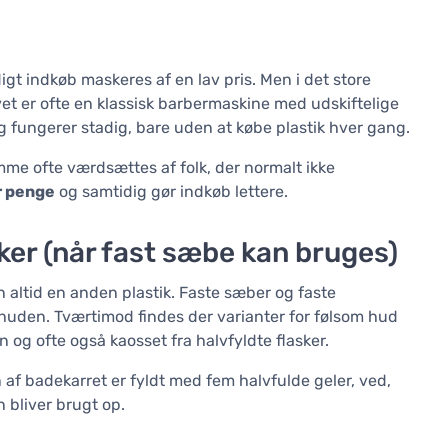
t indkøb maskeres af en lav pris. Men i det store
tivet er ofte en klassisk barbermaskine med udskiftelige
g fungerer stadig, bare uden at købe plastik hver gang.
mme ofte værdsættes af folk, der normalt ikke
r penge
og samtidig gør indkøb lettere.
ker (når fast sæbe kan bruges)
altid en anden plastik. Faste sæber og faste
r huden. Tværtimod findes der varianter for følsom hud
og ofte også kaosset fra halvfyldte flasker.
af badekarret er fyldt med fem halvfulde geler, ved,
 bliver brugt op.