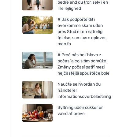
bedre end du tror, selv i en
lille lejlighed
# Jak podpořte dit i
overkomme skam uden
pres Stud er en naturlig
følelse, som børn oplever,
men fo
# Proč nás bolí hlava z
počasí a co s tím pomůže
Změny počasí patří mezi
nejčastější spouštěče bole
Ecoalf Bronson nerezová
Ecoalf Bronson ner
Naučte se hvordan du
láhev 510 ml Grey
láhev 510 ml Světlé
håndterer
informationsoverbelastning
Syltning uden sukker er
værd at prøve