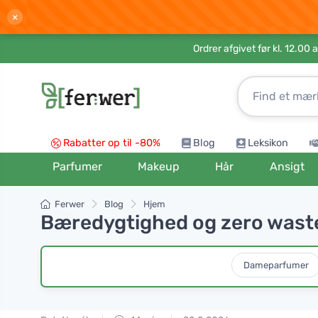
×
Ordrer afgivet før kl. 12.00 
Rabatter op til -80%
Blog
Leksikon
Parfumer
Makeup
Hår
Ansigt
Ferwer
Blog
Hjem
Bæredygtighed og zero waste
Dameparfumer