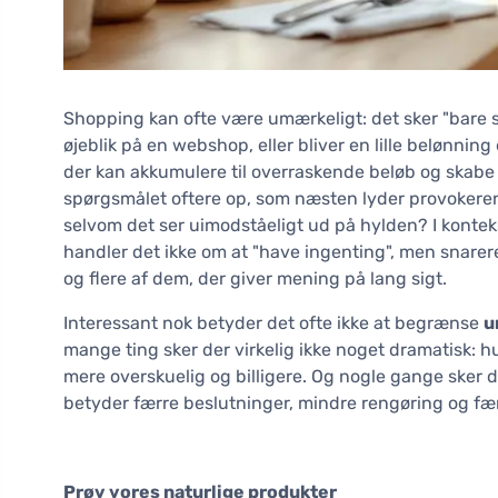
Shopping kan ofte være umærkeligt: det sker "bare s
øjeblik på en webshop, eller bliver en lille belønni
der kan akkumulere til overraskende beløb og skabe 
spørgsmålet oftere op, som næsten lyder provokerend
selvom det ser uimodståeligt ud på hylden? I konte
handler det ikke om at "have ingenting", men snare
og flere af dem, der giver mening på lang sigt.
Interessant nok betyder det ofte ikke at begrænse
u
mange ting sker der virkelig ikke noget dramatisk: hus
mere overskuelig og billigere. Og nogle gange sker 
betyder færre beslutninger, mindre rengøring og fær
Prøv vores naturlige produkter