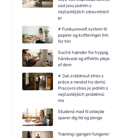
zad jsou jedním z
nejčastějších zdravotních
pr
# Funkционelt system til
papirer og kvitteringer trin
for trin
Suché hænder fra hyppig
håndvask og effektiv pleje
af dem
# Jak zvládnout stres z
práce a nenést ho domů
Pracovní stres je jedním z
nejčastějších problémů
mo
Studená mad til arbejde
sparer dig tid og penge
Træning i gangen fungerer