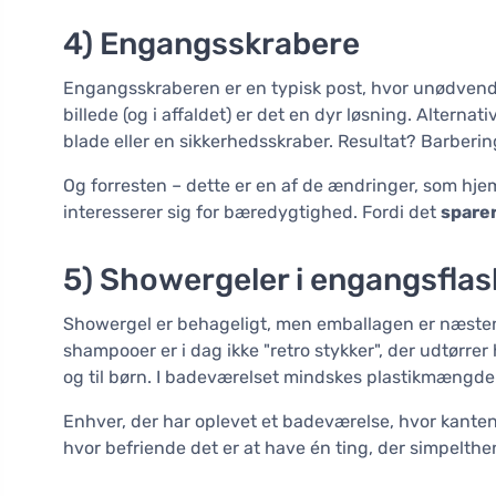
4) Engangsskrabere
Engangsskraberen er en typisk post, hvor unødvendig
billede (og i affaldet) er det en dyr løsning. Alterna
blade eller en sikkerhedsskraber. Resultat? Barberin
Og forresten – dette er en af de ændringer, som hje
interesserer sig for bæredygtighed. Fordi det
spare
5) Showergeler i engangsflas
Showergel er behageligt, men emballagen er næsten 
shampooer er i dag ikke "retro stykker", der udtørre
og til børn. I badeværelset mindskes plastikmængden 
Enhver, der har oplevet et badeværelse, hvor kanten 
hvor befriende det er at have én ting, der simpelthen