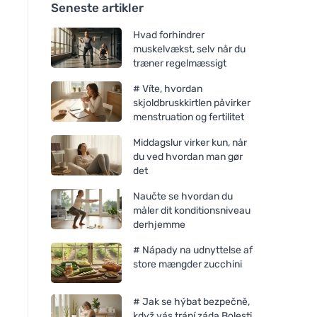
Seneste artikler
Hvad forhindrer
muskelvækst, selv når du
træner regelmæssigt
# Víte, hvordan
skjoldbruskkirtlen påvirker
menstruation og fertilitet
Middagslur virker kun, når
du ved hvordan man gør
det
Naučte se hvordan du
måler dit konditionsniveau
derhjemme
# Nápady na udnyttelse af
store mængder zucchini
# Jak se hýbat bezpečně,
když vás trápí záda Bolesti