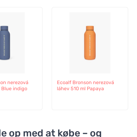
son nerezová
Ecoalf Bronson nerezová
 Blue indigo
láhev 510 ml Papaya
de op med at købe – og