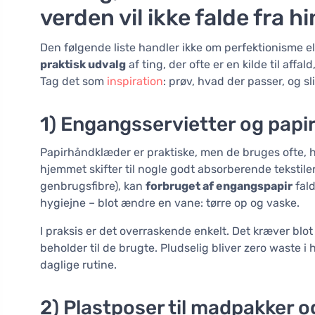
verden vil ikke falde fra 
Den følgende liste handler ikke om perfektionisme el
praktisk udvalg
af ting, der ofte er en kilde til aff
Tag det som
inspiration
: prøv, hvad der passer, og sl
1) Engangsservietter og papir
Papirhåndklæder er praktiske, men de bruges ofte, hv
hjemmet skifter til nogle godt absorberende tekstil
genbrugsfibre), kan
forbruget af engangspapir
fald
hygiejne – blot ændre en vane: tørre op og vaske.
I praksis er det overraskende enkelt. Det kræver blo
beholder til de brugte. Pludselig bliver zero waste i
daglige rutine.
2) Plastposer til madpakker o