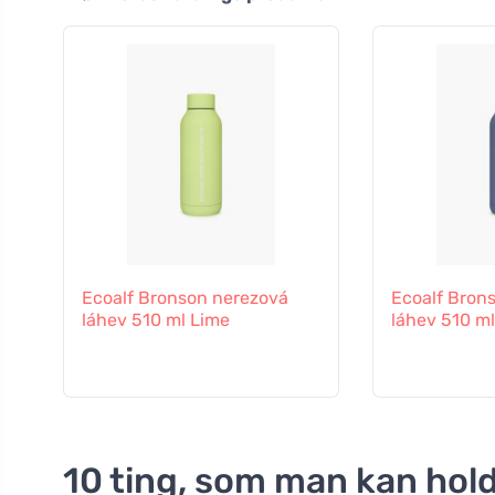
Ecoalf Bronson nerezová
Ecoalf Bron
láhev 510 ml Lime
láhev 510 ml
10 ting, som man kan hol