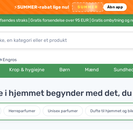
⚡
SUMMER-rabat lige nu!
SUMMER
Åbn app
afsendes straks |
Gratis forsendelse over 95 EUR
| Gratis ombytning og r
Engros
Krop & hygiejne
Børn
Mænd
Sundhe
 i hjemmet begynder med det, du 
Herreparfumer
Unisex parfumer
Dufte til hjemmet og bil